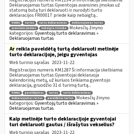
Deklaruojamas turtas Gyventojas avansines įmokas už
statomą butą turi deklaruoti ir nurodyti turto
deklaracijos FR0001T priede kaip nebaigtą...
fr0001
turtas
turto deklaravimas
deklaruojamas turtas
Mokesčių žinyno
avansinės įmokos
nebaigta statyba
kategorijos:
Gyventojų turto deklaravimas »
Deklaruojamas turtas
Ar
reikia paveldėtą turtą deklaruoti metinėje
turto deklaracijoje, jeigu gyventojas
Web turinio sąrašas
2023-11-22
Registracijos numeris KM1287 Ši informacija skelbiama:
Deklaruojamas turtas Gyventojai deklaruoja
kalendorinių metų, už kuriuos teikiama gyventojo
deklaracija, gruodžio 31 d. turimą turtą...
fr0001
paveldėjimas
turtas
turto deklaravimas
Mokesčių žinyno
deklaruojamas turtas
paveldėtas turtas
kategorijos:
Gyventojų turto deklaravimas »
Deklaruojamas turtas
Kaip metinėje turto deklaracijoje gyventojai
turi deklaruoti gautus / išrašytus vekselius?
Web turinio sąrašas
2023-11-22