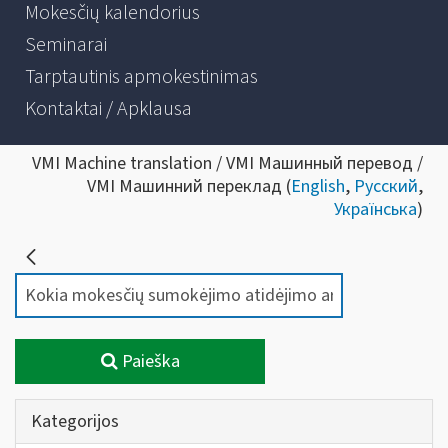
Mokesčių kalendorius
Seminarai
Tarptautinis apmokestinimas
Kontaktai / Apklausa
VMI Machine translation / VMI Машинный перевод /
VMI Машинний переклад (
English
,
Русский
,
Українська
)
Paieška
Kategorijos