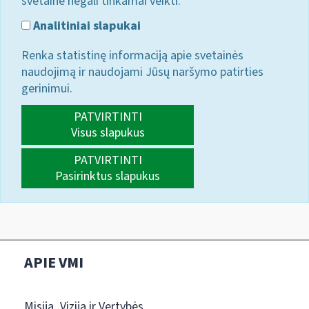
svetainė negali tinkamai veikti.
Analitiniai slapukai
Renka statistinę informaciją apie svetainės
naudojimą ir naudojami Jūsų naršymo patirties
gerinimui.
PATVIRTINTI
Visus slapukus
PATVIRTINTI
Pasirinktus slapukus
APIE VMI
Misija, Vizija ir Vertybės