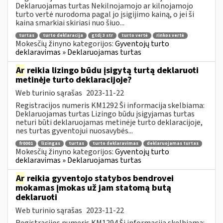
Deklaruojamas turtas Nekilnojamojo ar kilnojamojo
turto vertė nurodoma pagal jo įsigijimo kainą, o jei ši
kaina smarkiai skiriasi nuo šiuo...
turtas
turto deklaracija
gtdį 3 str
turto vertė
rinkos vertė
Mokesčių žinyno kategorijos:
Gyventojų turto
deklaravimas » Deklaruojamas turtas
Ar
reikia lizingo būdu įsigytą turtą deklaruoti
metinėje turto deklaracijoje?
Web turinio sąrašas
2023-11-22
Registracijos numeris KM1292 Ši informacija skelbiama:
Deklaruojamas turtas Lizingo būdu įsigyjamas turtas
neturi būti deklaruojamas metinėje turto deklaracijoje,
nes turtas gyventojui nuosavybės...
fr0001
lizingas
turtas
turto deklaravimas
deklaruojamas turtas
Mokesčių žinyno kategorijos:
Gyventojų turto
deklaravimas » Deklaruojamas turtas
Ar
reikia gyventojo statybos bendrovei
mokamas įmokas už jam statomą butą
deklaruoti
Web turinio sąrašas
2023-11-22
Registracijos numeris KM1294 Ši informacija skelbiama: