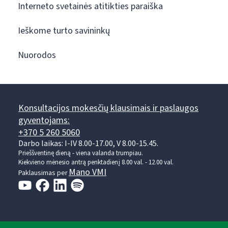
Interneto svetainės atitikties paraiška
Ieškome turto savininkų
Nuorodos
Konsultacijos mokesčių klausimais ir paslaugos
gyventojams:
+370 5 260 5060
Darbo laikas: I-IV 8.00-17.00, V 8.00-15.45.
Prieššventinę dieną - viena valanda trumpiau.
Kiekvieno mėnesio antrą penktadienį 8.00 val. - 12.00 val.
Mano VMI
Paklausimas per