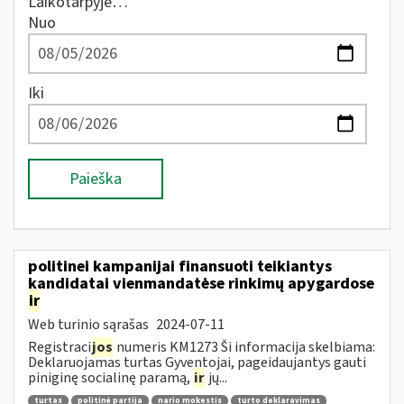
Laikotarpyje…
Nuo
Iki
Paieška
politinei kampanijai finansuoti teikiantys
kandidatai vienmandatėse rinkimų apygardose
ir
Web turinio sąrašas
2024-07-11
Registraci
jos
numeris KM1273 Ši informacija skelbiama:
Deklaruojamas turtas Gyventojai, pageidaujantys gauti
piniginę socialinę paramą,
ir
jų...
turtas
politinė partija
nario mokestis
turto deklaravimas