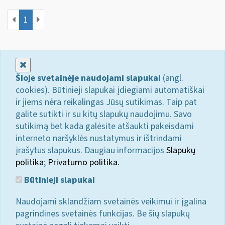
1
Uždaryti
Šioje svetainėje naudojami slapukai
(angl.
cookies). Būtinieji slapukai įdiegiami automatiškai
ir jiems nėra reikalingas Jūsų sutikimas. Taip pat
galite sutikti ir su kitų slapukų naudojimu. Savo
sutikimą bet kada galėsite atšaukti pakeisdami
interneto naršyklės nustatymus ir ištrindami
įrašytus slapukus. Daugiau informacijos
Slapukų
politika
;
Privatumo politika.
Būtinieji slapukai
Naudojami sklandžiam svetainės veikimui ir įgalina
pagrindines svetainės funkcijas. Be šių slapukų