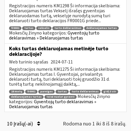
Registracijos numeris KM1298 Ši informacija skelbiama:
Deklaruojamas turtas Vekselį išrašęs gyventojas
deklaruodamas turtą, vekselyje nurodytą sumą turi
deklaruoti turto deklaracijos FR0001G priede...
fr0001
turtas
vekselis
turto deklaravimas
deklaruojamas turtas
Mokesčių žinyno kategorijos:
Gyventojų turto
deklaravimas » Deklaruojamas turtas
Koks turtas deklaruojamas metinėje turto
deklaracijoje?
Web turinio sąrašas
2024-07-11
Registracijos numeris KM1275 Ši informacija skelbiama:
Deklaruojamas turtas I. Gyventojai, privalantys
deklaruoti turtą, turi deklaruoti tokį gruodžio 31 d.
turėtą turtą: nekilnojamąjį daiktą,...
18 metų
fr0001
pareigos
turtas
turto deklaravimas
gtdį 3 str
Mokesčių žinyno
deklaruojamas turtas
teisė nuolat gyventi
kategorijos:
Gyventojų turto deklaravimas »
Deklaruojamas turtas
10 Įrašų(-ai)
Rodoma nuo 1 iki 8 iš 8 irašų.