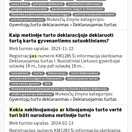
jauna šeima
privaloma deklaruoti
ataskaitinis laikotarpis
piniginė socialinė parama
parama būstui įsigyti ar išsinuomoti
finansinė paskata pirmajam būstui įsigyti
politinės kampanijos dalyvis
Mokesčių žinyno kategorijos:
politinės partijos narys
Gyventojų turto deklaravimas » Deklaruojamas turtas
Kaip metinėje turto deklaracijoje deklaruoti
turtą kartu gyvenantiems sutuoktiniams?
Web turinio sąrašas
2023-11-22
Registraci
jos
numeris KM1285 Ši informacija skelbiama:
Deklaruojamas turtas I. Nuolatiniai Lietuvos gyventojai
sulaukę 18 m., taip pat sulaukę 18 m....
sutuoktiniai
turtas
šeimos narys
turto deklaravimas
parama būstui įsigyti ar išsinuomoti
deklaruojamas turtas
teisė nuolat gyventi
18 m
finansinė paskata pirmajam būstui įsigyti bendra šeimos deklaracija
Mokesčių žinyno kategorijos:
atskira gyventojo deklaracija
Gyventojų turto deklaravimas » Deklaruojamas turtas
Kokia
nekilnojamojo
ar
kilnojamojo turto vertė
turi būti nurodoma metinėje turto
Web turinio sąrašas
2024-02-13
Registracijos numeris KM1283 Ši informacija skelbiama: