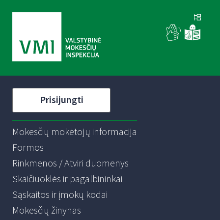
Prisijungti
Mokesčių mokėtojų informacija
Formos
Rinkmenos / Atviri duomenys
Skaičiuoklės ir pagalbininkai
Sąskaitos ir įmokų kodai
Mokesčių žinynas