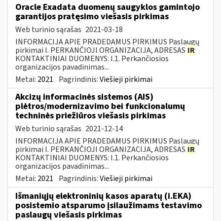
Oracle Exadata duomenų saugyklos gamintojo
garantijos pratęsimo viešasis pirkimas
Web turinio sąrašas
2021-03-18
INFORMACIJA APIE PRADEDAMUS PIRKIMUS Paslaugų
pirkimai I. PERKANČIOJI ORGANIZACIJA, ADRESAS
IR
KONTAKTINIAI DUOMENYS: I.1. Perkančiosios
organizacijos pavadinimas...
Metai:
2021
Pagrindinis:
Viešieji pirkimai
Akcizų informacinės sistemos (AIS)
plėtros/modernizavimo bei funkcionalumų
techninės priežiūros viešasis pirkimas
Web turinio sąrašas
2021-12-14
INFORMACIJA APIE PRADEDAMUS PIRKIMUS Paslaugų
pirkimai I. PERKANČIOJI ORGANIZACIJA, ADRESAS
IR
KONTAKTINIAI DUOMENYS: I.1. Perkančiosios
organizacijos pavadinimas...
Metai:
2021
Pagrindinis:
Viešieji pirkimai
Išmaniųjų elektroninių kasos aparatų (i.EKA)
posistemio atsparumo įsilaužimams testavimo
paslaugų viešasis pirkimas