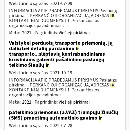
Web turinio sąrašas
2021-07-09
INFORMACIJA APIE PRADEDAMUS PIRKIMUS Paslaugų
pirkimai I. PERKANČIOJI ORGANIZACIJA, ADRESAS
IR
KONTAKTINIAI DUOMENYS: I.1. Perkančiosios
organizacijos pavadinimas...
Metai:
2021
Pagrindinis:
Viešieji pirkimai
Valstybei perduotų transporto priemonių, jų
dalių bei detalių pardavimo
ir
transporto...slėptuvių kontrabandiniams
kroviniams gabenti pašalinimo paslaugų
teikimo Šiaulių
ir
Web turinio sąrašas
2021-10-19
INFORMACIJA APIE PRADEDAMUS PIRKIMUS Paslaugų
pirkimai I. PERKANČIOJI ORGANIZACIJA, ADRESAS
IR
KONTAKTINIAI DUOMENYS: I.1. Perkančiosios
organizacijos pavadinimas...
Metai:
2021
Pagrindinis:
Viešieji pirkimai
pateikimo priemonės (a.VAZ) trumpųjų žinučių
(SMS) pranešimų automatinio gavimo
ir
Web turinio sąrašas
2022-07-28