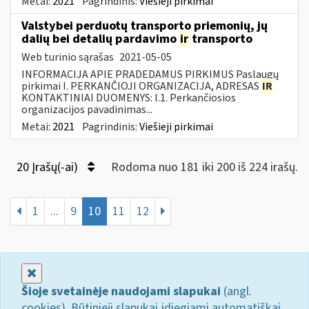
Metai:
2021
Pagrindinis:
Viešieji pirkimai
Valstybei perduotų transporto priemonių, jų
dalių bei detalių pardavimo
ir
transporto
Web turinio sąrašas
2021-05-05
INFORMACIJA APIE PRADEDAMUS PIRKIMUS Paslaugų
pirkimai I. PERKANČIOJI ORGANIZACIJA, ADRESAS
IR
KONTAKTINIAI DUOMENYS: I.1. Perkančiosios
organizacijos pavadinimas...
Metai:
2021
Pagrindinis:
Viešieji pirkimai
20 Įrašų(-ai)
Rodoma nuo 181 iki 200 iš 224 irašų.
1
...
9
10
11
12
Uždaryti
Šioje svetainėje naudojami slapukai
(angl.
cookies). Būtinieji slapukai įdiegiami automatiškai