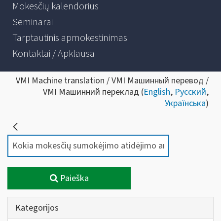
Mokesčių kalendorius
Seminarai
Tarptautinis apmokestinimas
Kontaktai / Apklausa
VMI Machine translation / VMI Машинный перевод /
VMI Машинний переклад (
English
,
Русский
,
Українська
)
Paieška
Kategorijos