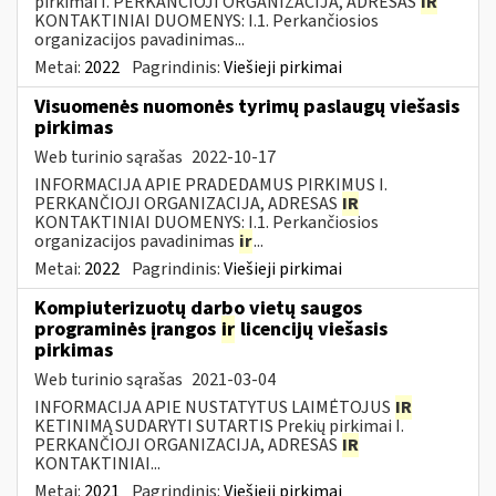
pirkimai I. PERKANČIOJI ORGANIZACIJA, ADRESAS
IR
KONTAKTINIAI DUOMENYS: I.1. Perkančiosios
organizacijos pavadinimas...
Metai:
2022
Pagrindinis:
Viešieji pirkimai
Visuomenės nuomonės tyrimų paslaugų viešasis
pirkimas
Web turinio sąrašas
2022-10-17
INFORMACIJA APIE PRADEDAMUS PIRKIMUS I.
PERKANČIOJI ORGANIZACIJA, ADRESAS
IR
KONTAKTINIAI DUOMENYS: I.1. Perkančiosios
organizacijos pavadinimas
ir
...
Metai:
2022
Pagrindinis:
Viešieji pirkimai
Kompiuterizuotų darbo vietų saugos
programinės įrangos
ir
licencijų viešasis
pirkimas
Web turinio sąrašas
2021-03-04
INFORMACIJA APIE NUSTATYTUS LAIMĖTOJUS
IR
KETINIMĄ SUDARYTI SUTARTIS Prekių pirkimai I.
PERKANČIOJI ORGANIZACIJA, ADRESAS
IR
KONTAKTINIAI...
Metai:
2021
Pagrindinis:
Viešieji pirkimai