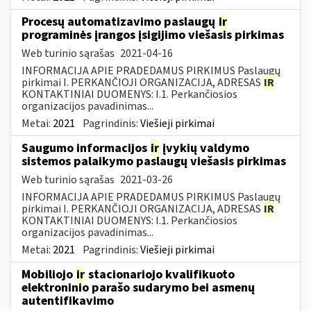
Procesų automatizavimo paslaugų
ir
programinės įrangos įsigijimo viešasis pirkimas
Web turinio sąrašas
2021-04-16
INFORMACIJA APIE PRADEDAMUS PIRKIMUS Paslaugų
pirkimai I. PERKANČIOJI ORGANIZACIJA, ADRESAS
IR
KONTAKTINIAI DUOMENYS: I.1. Perkančiosios
organizacijos pavadinimas...
Metai:
2021
Pagrindinis:
Viešieji pirkimai
Saugumo informacijos
ir
įvykių valdymo
sistemos palaikymo paslaugų viešasis pirkimas
Web turinio sąrašas
2021-03-26
INFORMACIJA APIE PRADEDAMUS PIRKIMUS Paslaugų
pirkimai I. PERKANČIOJI ORGANIZACIJA, ADRESAS
IR
KONTAKTINIAI DUOMENYS: I.1. Perkančiosios
organizacijos pavadinimas...
Metai:
2021
Pagrindinis:
Viešieji pirkimai
Mobiliojo
ir
stacionariojo kvalifikuoto
elektroninio parašo sudarymo bei asmenų
autentifikavimo