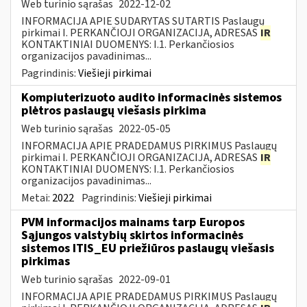
Web turinio sąrašas
2022-12-02
INFORMACIJA APIE SUDARYTAS SUTARTIS Paslaugų
pirkimai I. PERKANČIOJI ORGANIZACIJA, ADRESAS
IR
KONTAKTINIAI DUOMENYS: I.1. Perkančiosios
organizacijos pavadinimas...
Pagrindinis:
Viešieji pirkimai
Kompiuterizuoto audito informacinės sistemos
plėtros paslaugų viešasis pirkima
Web turinio sąrašas
2022-05-05
INFORMACIJA APIE PRADEDAMUS PIRKIMUS Paslaugų
pirkimai I. PERKANČIOJI ORGANIZACIJA, ADRESAS
IR
KONTAKTINIAI DUOMENYS: I.1. Perkančiosios
organizacijos pavadinimas...
Metai:
2022
Pagrindinis:
Viešieji pirkimai
PVM informacijos mainams tarp Europos
Sąjungos valstybių skirtos informacinės
sistemos ITIS_EU priežiūros paslaugų viešasis
pirkimas
Web turinio sąrašas
2022-09-01
INFORMACIJA APIE PRADEDAMUS PIRKIMUS Paslaugų