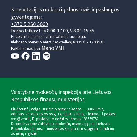
Konsultacijos mokesčių klausimais ir paslaugos
gyventojams:
+370 5 260 5060
Darbo laikas: I-IV 8.00-17.00, V 8.00-15.45.
Prieššventinę dieną - viena valanda trumpiau.
Kiekvieno mėnesio antrą penktadienį 8.00 val. - 12.00 val.
Mano VMI
Paklausimas per
Valstybinė mokesčių inspekcija prie Lietuvos
Respublikos finansų ministerijos
Biudžetinė įstaiga. Juridinio asmens kodas — 188659752,
adresas: Vasario 16-osios g. 14, 01107 Vilnius, Lietuva, el.paštas:
vmi@vmi.lt
, E. pristatymo dėžutės adresas 188659752
Duomenys apie Valstybinę mokesčių inspekciją prie Lietuvos
Respublikos finansų ministerijos kaupiami ir saugomi Juridinių
asmenų registre