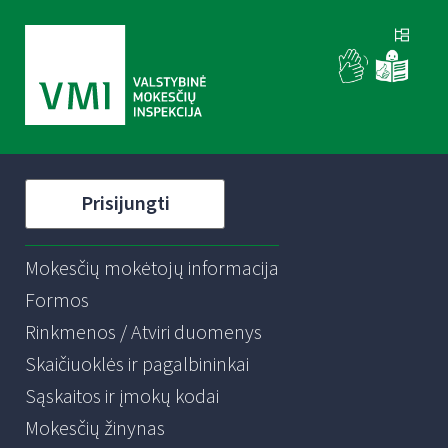
Prisijungti
Mokesčių mokėtojų informacija
Formos
Rinkmenos / Atviri duomenys
Skaičiuoklės ir pagalbininkai
Sąskaitos ir įmokų kodai
Mokesčių žinynas