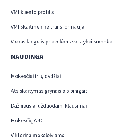
VMI kliento profilis
VMI skaitmeninė transformacija
Vienas langelis prievolėms valstybei sumokėti
NAUDINGA
Mokesčiai ir jų dydžiai
Atsiskaitymas grynaisiais pinigais
Dažniausiai užduodami klausimai
Mokesčių ABC
Viktorina moksleiviams