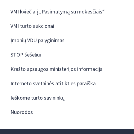
VMI kviečia į „Pasimatymą su mokesčiais“
VMI turto aukcionai
Įmonių VDU palyginimas
STOP šešėliui
Krašto apsaugos ministerijos informacija
Interneto svetainės atitikties paraiška
Ieškome turto savininkų
Nuorodos