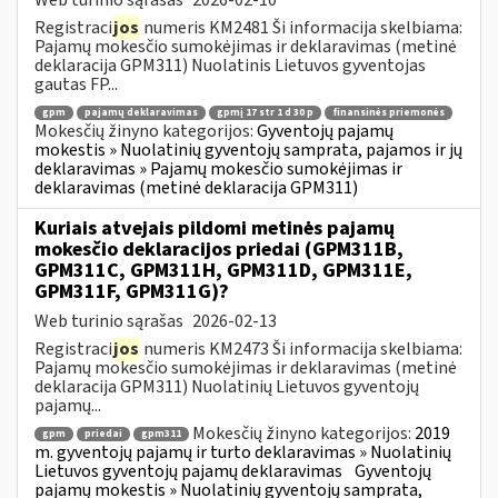
Registraci
jos
numeris KM2481 Ši informacija skelbiama:
Pajamų mokesčio sumokėjimas ir deklaravimas (metinė
deklaracija GPM311) Nuolatinis Lietuvos gyventojas
gautas FP...
gpm
pajamų deklaravimas
gpmį 17 str 1 d 30 p
finansinės priemonės
Mokesčių žinyno kategorijos:
Gyventojų pajamų
mokestis » Nuolatinių gyventojų samprata, pajamos ir jų
deklaravimas » Pajamų mokesčio sumokėjimas ir
deklaravimas (metinė deklaracija GPM311)
Kuriais atvejais pildomi metinės pajamų
mokesčio deklaracijos priedai (GPM311B,
GPM311C, GPM311H, GPM311D, GPM311E,
GPM311F, GPM311G)?
Web turinio sąrašas
2026-02-13
Registraci
jos
numeris KM2473 Ši informacija skelbiama:
Pajamų mokesčio sumokėjimas ir deklaravimas (metinė
deklaracija GPM311) Nuolatinių Lietuvos gyventojų
pajamų...
Mokesčių žinyno kategorijos:
2019
gpm
priedai
gpm311
m. gyventojų pajamų ir turto deklaravimas » Nuolatinių
Lietuvos gyventojų pajamų deklaravimas
Gyventojų
pajamų mokestis » Nuolatinių gyventojų samprata,