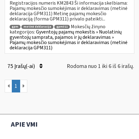
Registracijos numeris KM2843 Ši informacija skelbiama:
Pajamų mokesčio sumokėjimas ir deklaravimas (metinė
deklaracija GPM311) Metinę pajamų mokesčio
deklaraciją (forma GPM311) privalo pateikti...
Mokesčių žinyno
gpm
metinė deklaracija
gpm311
kategorijos:
Gyventojų pajamų mokestis » Nuolatinių
gyventojų samprata, pajamos ir jų deklaravimas »
Pajamų mokesčio sumokėjimas ir deklaravimas (metinė
deklaracija GPM311)
75 Įrašų(-ai)
Rodoma nuo 1 iki 6 iš 6 irašų.
1
APIE VMI