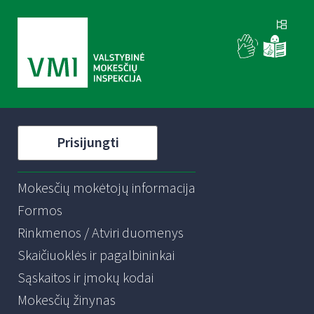
Prisijungti
Mokesčių mokėtojų informacija
Formos
Rinkmenos / Atviri duomenys
Skaičiuoklės ir pagalbininkai
Sąskaitos ir įmokų kodai
Mokesčių žinynas