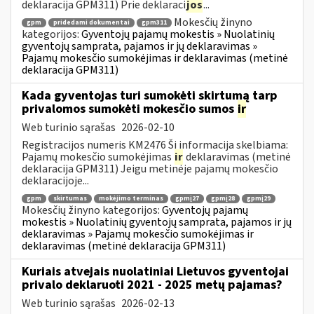
deklaracija GPM311) Prie deklaraci
jos
...
Mokesčių žinyno
gpm
pridedami dokumentai
gpm311
kategorijos:
Gyventojų pajamų mokestis » Nuolatinių
gyventojų samprata, pajamos ir jų deklaravimas »
Pajamų mokesčio sumokėjimas ir deklaravimas (metinė
deklaracija GPM311)
Kada gyventojas turi sumokėti skirtumą tarp
privalomos sumokėti mokesčio sumos
ir
Web turinio sąrašas
2026-02-10
Registracijos numeris KM2476 Ši informacija skelbiama:
Pajamų mokesčio sumokėjimas
ir
deklaravimas (metinė
deklaracija GPM311) Jeigu metinėje pajamų mokesčio
deklaracijoje...
gpm
skirtumas
mokėjimo terminas
gpmį27
gpmį28
gpmį29
Mokesčių žinyno kategorijos:
Gyventojų pajamų
mokestis » Nuolatinių gyventojų samprata, pajamos ir jų
deklaravimas » Pajamų mokesčio sumokėjimas ir
deklaravimas (metinė deklaracija GPM311)
Kuriais atvejais nuolatiniai Lietuvos gyventojai
privalo deklaruoti 2021 - 2025 metų pajamas?
Web turinio sąrašas
2026-02-13