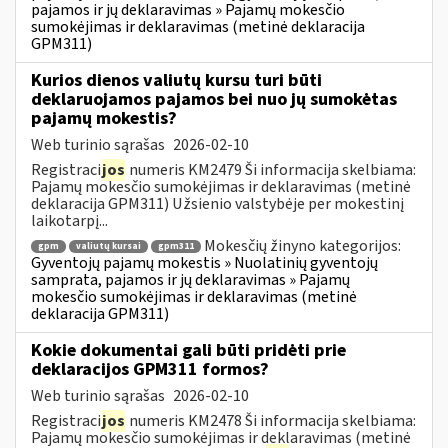
pajamos ir jų deklaravimas » Pajamų mokesčio
sumokėjimas ir deklaravimas (metinė deklaracija
GPM311)
Kurios dienos valiutų kursu turi būti
deklaruojamos pajamos bei nuo jų sumokėtas
pajamų mokestis?
Web turinio sąrašas
2026-02-10
Registraci
jos
numeris KM2479 Ši informacija skelbiama:
Pajamų mokesčio sumokėjimas ir deklaravimas (metinė
deklaracija GPM311) Užsienio valstybėje per mokestinį
laikotarpį...
Mokesčių žinyno kategorijos:
gpm
valiutų kursai
gpm311
Gyventojų pajamų mokestis » Nuolatinių gyventojų
samprata, pajamos ir jų deklaravimas » Pajamų
mokesčio sumokėjimas ir deklaravimas (metinė
deklaracija GPM311)
Kokie dokumentai gali būti pridėti prie
deklaracijos GPM311 formos?
Web turinio sąrašas
2026-02-10
Registraci
jos
numeris KM2478 Ši informacija skelbiama:
Pajamų mokesčio sumokėjimas ir deklaravimas (metinė