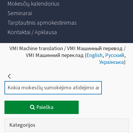
Mokesčių kalendorius
Seminarai
Tarptautinis apmokestinimas
Kontaktai / Apklausa
VMI Machine translation / VMI Машинный перевод /
VMI Машинний переклад (
English
,
Русский
,
Українська
)
Paieška
Kategorijos