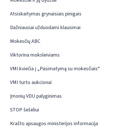
Mokesčiai ir jų dydžiai
Atsiskaitymas grynaisiais pinigais
Dažniausiai užduodami klausimai
Mokesčių ABC
Viktorina moksleiviams
VMI kviečia į „Pasimatymą su mokesčiais“
VMI turto aukcionai
Įmonių VDU palyginimas
STOP šešėliui
Krašto apsaugos ministerijos informacija