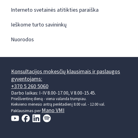
Interneto svetainės atitikties paraiška
Ieškome turto savininkų
Nuorodos
Konsultacijos mokesčių klausimais ir paslaugos
gyventojams:
+370 5 260 5060
Darbo laikas: I-IV 8.00-17.00, V 8.00-15.45.
Prieššventinę dieną - viena valanda trumpiau.
Kiekvieno mėnesio antrą penktadienį 8.00 val. - 12.00 val.
Mano VMI
Paklausimas per