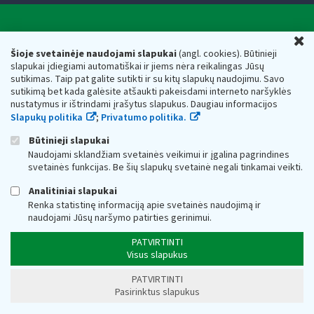
Valstybinė mokesčių inspekcija prie Lietuvos
U
Respublikos finansų ministerijos
Šioje svetainėje naudojami slapukai
(angl. cookies). Būtinieji
slapukai įdiegiami automatiškai ir jiems nėra reikalingas Jūsų
Biudžetinė įstaiga. Juridinio asmens kodas — 188659752,
sutikimas. Taip pat galite sutikti ir su kitų slapukų naudojimu. Savo
adresas: Vasario 16-osios g. 14, 01107 Vilnius, Lietuva, el.paštas:
sutikimą bet kada galėsite atšaukti pakeisdami interneto naršyklės
vmi@vmi.lt
, E. pristatymo dėžutės adresas 188659752
nustatymus ir ištrindami įrašytus slapukus. Daugiau informacijos
Duomenys apie Valstybinę mokesčių inspekciją prie Lietuvos
Slapukų politika
;
Privatumo politika.
Respublikos finansų ministerijos kaupiami ir saugomi Juridinių
asmenų registre
Būtinieji slapukai
Naudojami sklandžiam svetainės veikimui ir įgalina pagrindines
svetainės funkcijas. Be šių slapukų svetainė negali tinkamai veikti.
Analitiniai slapukai
Renka statistinę informaciją apie svetainės naudojimą ir
naudojami Jūsų naršymo patirties gerinimui.
PATVIRTINTI
Visus slapukus
PATVIRTINTI
Pasirinktus slapukus