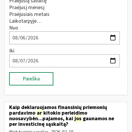
Praėjusią savaitę
Praėjusį mėnesį
Praėjusiais metais
Laikotarpyje…
Nuo
Iki
Paieška
Kaip deklaruojamos finansinių priemonių
pardavimo
ar
kitokio perleidimo
nuosavybėn...pajamos, kai
jos
gaunamos ne
per investicinę sąskaitą?
Web turinio sąrašas
2026-02-10