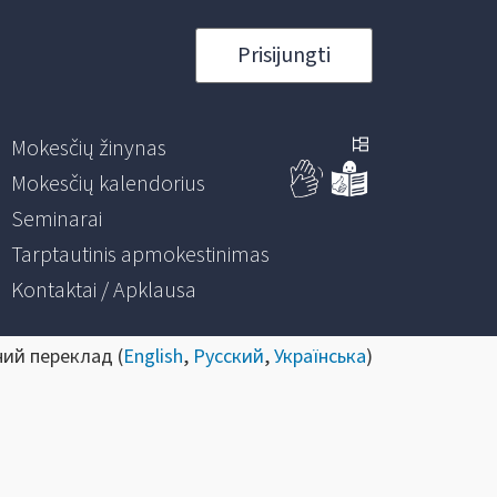
Prisijungti
Mokesčių žinynas
Mokesčių kalendorius
Seminarai
Tarptautinis apmokestinimas
Kontaktai / Apklausa
ний переклад (
English
,
Русский
,
Українська
)