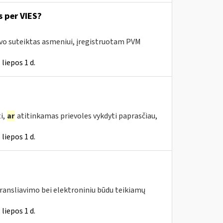
 per VIES?
uvo suteiktas asmeniui, įregistruotam PVM
liepos 1 d.
i,
ar
atitinkamas prievoles vykdyti paprasčiau,
liepos 1 d.
transliavimo bei elektroniniu būdu teikiamų
liepos 1 d.