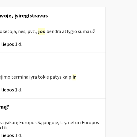
voje, įsiregistravus
kėtoja, nes, pvz.,
jos
bendra atlygio suma už
liepos 1 d.
jimo terminai yra tokie patys kaip
ir
liepos 1 d.
emą?
 įsikūrę Europos Sąjungoje, t. y. neturi Europos
tik...
liepos 1 d.