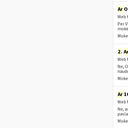
Ar
OS
Web t
Per V
mokėt
Mokes
2
.
A
Web t
Ne, O
naudo
Mokes
Ar
10
Web t
Ne, a
pasla
Mokes