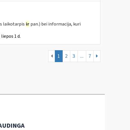
s laikotarpis
ir
pan.) bei informacija, kuri
liepos 1 d.
1
2
3
...
7
AUDINGA