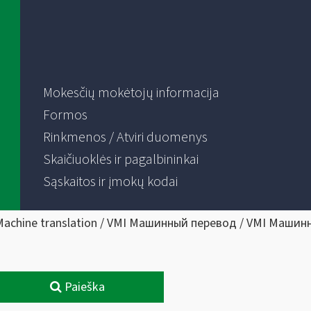
Mokesčių mokėtojų informacija
Formos
Rinkmenos / Atviri duomenys
Skaičiuoklės ir pagalbininkai
Sąskaitos ir įmokų kodai
Machine translation / VMI Машинный перевод / VMI Машин
Paieška