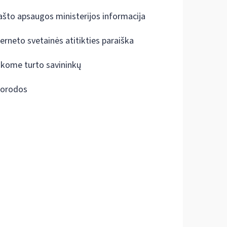
ašto apsaugos ministerijos informacija
terneto svetainės atitikties paraiška
škome turto savininkų
orodos