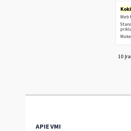
Kok
Web t
Stand
prikl
Mokes
10 Įra
APIE VMI