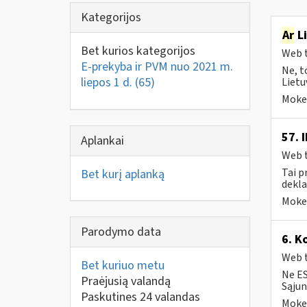
Kategorijos
Ar
Li
Bet kurios kategorijos
Web t
E-prekyba ir PVM nuo 2021 m.
Ne, t
liepos 1 d.
(65)
Lietu
Mokes
57. 
Aplankai
Web t
Tai p
Bet kurį aplanką
dekla
Mokes
Parodymo data
6. K
Web t
Bet kuriuo metu
Ne ES
Praėjusią valandą
Sąjun
Paskutines 24 valandas
Mokes