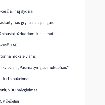
kesčiai ir jų dydžiai
siskaitymas grynaisiais pinigais
žniausiai užduodami klausimai
kesčių ABC
ktorina moksleiviams
I kviečia į „Pasimatymą su mokesčiais“
I turto aukcionai
onių VDU palyginimas
OP šešėliui