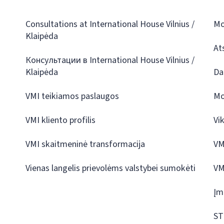
Consultations at International House Vilnius /
Mo
Klaipėda
At
Консультации в International House Vilnius /
Klaipėda
Da
VMI teikiamos paslaugos
Mo
VMI kliento profilis
Vi
VMI skaitmeninė transformacija
VM
Vienas langelis prievolėms valstybei sumokėti
VM
Įm
ST