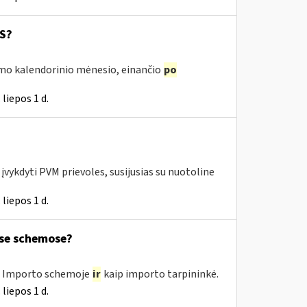
SS?
irmo kalendorinio mėnesio, einančio
po
liepos 1 d.
vykdyti PVM prievoles, susijusias su nuotoline
liepos 1 d.
ose schemose?
e, Importo schemoje
ir
kaip importo tarpininkė.
liepos 1 d.