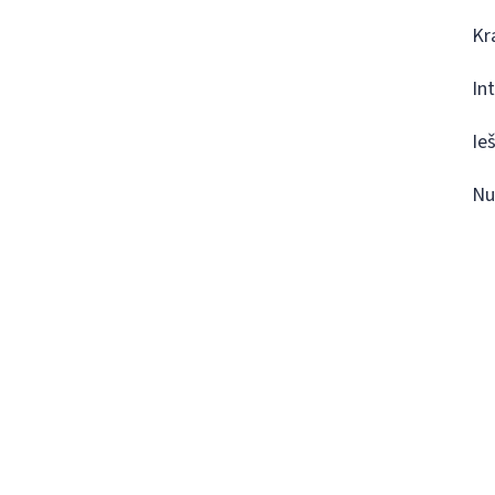
Kr
In
Ie
Nu