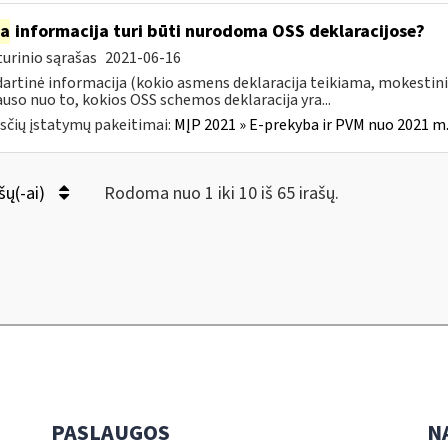
ia
informacija turi būti nurodoma OSS deklaracijose?
urinio sąrašas
2021-06-16
artinė informacija (kokio asmens deklaracija teikiama, mokestini
auso nuo to, kokios OSS schemos deklaracija yra...
čių įstatymų pakeitimai:
MĮP 2021 » E-prekyba ir PVM nuo 2021 m. 
šų(-ai)
Rodoma nuo 1 iki 10 iš 65 irašų.
PASLAUGOS
N