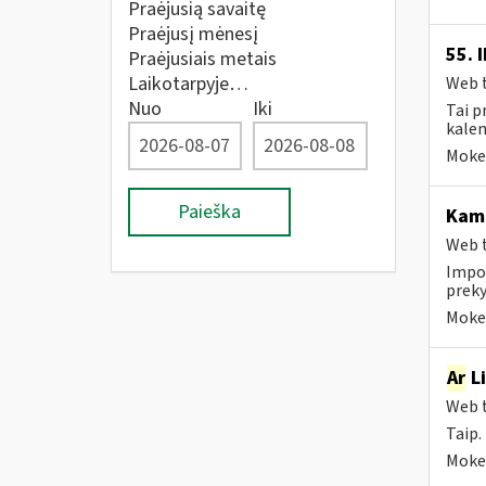
Praėjusią savaitę
Praėjusį mėnesį
55. 
Praėjusiais metais
Laikotarpyje…
Web t
Nuo
Iki
Tai p
kalen
Mokes
Paieška
Kam 
Web t
Impor
preky
Mokes
Ar
Li
Web t
Taip.
Mokes