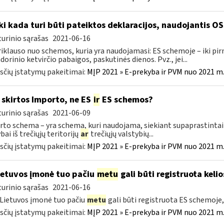
Iki kada turi būti pateiktos deklaracijos, naudojantis O
urinio sąrašas
2021-06-16
riklauso nuo schemos, kuria yra naudojamasi: ES schemoje – iki p
dorinio ketvirčio pabaigos, paskutinės dienos. Pvz., jei...
čių įstatymų pakeitimai:
MĮP 2021 » E-prekyba ir PVM nuo 2021 m. 
skirtos Importo, ne ES
ir
ES schemos?
urinio sąrašas
2021-06-09
to schema – yra schema, kuri naudojama, siekiant supaprastintai į
bai iš trečiųjų teritorijų
ar
trečiųjų valstybių...
čių įstatymų pakeitimai:
MĮP 2021 » E-prekyba ir PVM nuo 2021 m. 
etuvos įmonė tuo pačiu
metu
gali būti registruota keli
urinio sąrašas
2021-06-16
 Lietuvos įmonė tuo pačiu
metu
gali būti registruota ES schemoj
čių įstatymų pakeitimai:
MĮP 2021 » E-prekyba ir PVM nuo 2021 m. 