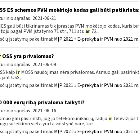
S ES schemos PVM mokėtojo kodas gali būti patikrintas
urinio sąrašas
2021-06-21
IES gali būti tikrinamas tik įprastas PVM mokėtojo kodas, kuris b
oju pagal PVM įstatymo 71 str., 711 str.
ar
72...
čių įstatymų pakeitimai:
MĮP 2021 » E-prekyba ir PVM nuo 2021 m. 
r
OSS yra privalomas?
urinio sąrašas
2021-06-09
SS kaip
ir
MOSS naudojimas nėra privalomas. Asmuo gali pasirinkt
jant OSS,...
čių įstatymų pakeitimai:
MĮP 2021 » E-prekyba ir PVM nuo 2021 m. 
 000 eurų ribą privaloma taikyti?
urinio sąrašas
2021-06-16
smuo gali pasirinkti, jog jo telekomunikacijų, radijo
ir
televizijos 
ugų suteikimo vieta yra ta valstybė narė, kur...
čių įstatymų pakeitimai:
MĮP 2021 » E-prekyba ir PVM nuo 2021 m. 