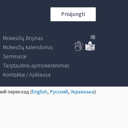
Prisijungti
Mokesčių žinynas
Mokesčių kalendorius
Seminarai
Tarptautinis apmokestinimas
Kontaktai / Apklausa
ний переклад (
English
,
Русский
,
Українська
)