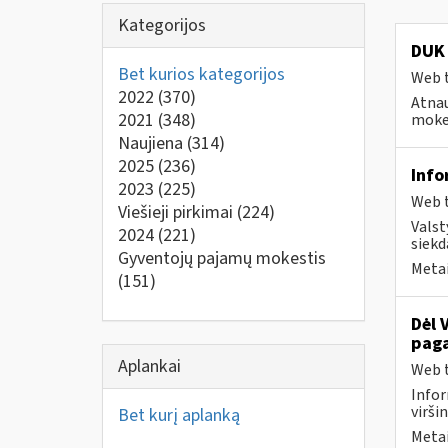
Kategorijos
DUK 
Bet kurios kategorijos
Web t
2022
(370)
Atnau
2021
(348)
mokes
Naujiena
(314)
2025
(236)
Info
2023
(225)
Web t
Viešieji pirkimai
(224)
Valst
2024
(221)
siekd
Gyventojų pajamų mokestis
Metai
(151)
Dėl 
paga
Aplankai
Web t
Infor
virši
Bet kurį aplanką
Metai