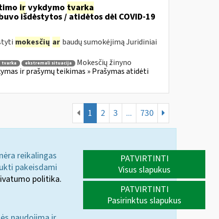
itimo
ir
vykdymo
tvarka
uvo išdėstytos / atidėtos dėl COVID-19
styti
mokesčių
ar
baudų sumokėjimą Juridiniai
Mokesčių žinyno
 tvarka
ekstremali situacija
mas ir prašymų teikimas » Prašymas atidėti
1
2
3
...
730
 nėra reikalingas
PATVIRTINTI
aukti pakeisdami
Visus slapukus
ivatumo politika.
PATVIRTINTI
Pasirinktus slapukus
nės naudojimą ir