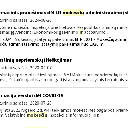
rmacinis pranešimas dėl LR
mokesčių
administravimo į
urinio sąrašas
2024-08-26
ybinė mokesčių inspekcija prie Lietuvos Respublikos finansų minist
amas įgyvendinti Ekonomikos gaivinimo
ir
atsparumo...
:
2024
Mokesčių įstatymų pakeitimai:
MĮP 2021 » Mokesčių admin
čių administravimo įstatymo pakeitimai nuo 2026 m.
stinių nepriemokų išieškojimas
urinio sąrašas
2020-04-07
tinių nepriemokų išieškojimas - VMI Mokestinių nepriemokų iši
stį išskaičiuojantis asmuo) gali įstatymų nustatytais terminais s
rmacija verslui dėl COVID-19
urinio sąrašas
2020-07-20
jinta 2021 rugsėjo 2 d. VMI teikiamos mokestinės pagalbos priemo
m. Valstybinė
mokesčių
inspekcija informuoja, jog...