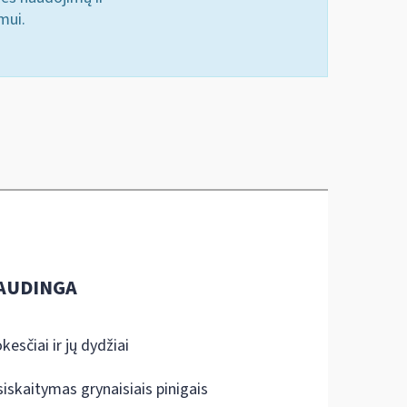
mui.
AUDINGA
kesčiai ir jų dydžiai
siskaitymas grynaisiais pinigais