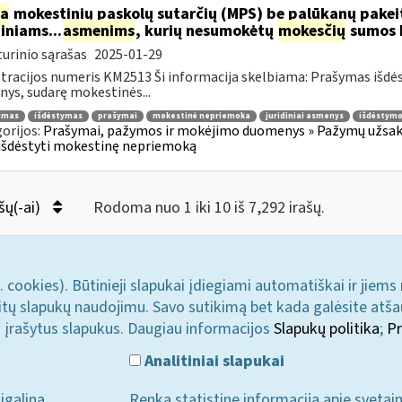
ia
mokestinių paskolų sutarčių (MPS) be palūkanų pake
diniams...
asmenims
, kurių nesumokėtų
mokesčių
sumos b
urinio sąrašas
2025-01-29
tracijos numeris KM2513 Ši informacija skelbiama: Prašymas išdė
ys, sudarę mokestinės...
jimas
išdėstymas
prašymai
mokestinė nepriemoka
juridiniai asmenys
išdėstymo
orijos:
Prašymai, pažymos ir mokėjimo duomenys » Pažymų užsaky
išdėstyti mokestinę nepriemoką
šų(-ai)
Rodoma nuo 1 iki 10 iš 7,292 irašų.
. cookies). Būtinieji slapukai įdiegiami automatiškai ir jiems
u kitų slapukų naudojimu. Savo sutikimą bet kada galėsite atš
i įrašytus slapukus. Daugiau informacijos
Slapukų politika
;
Pr
Analitiniai slapukai
įgalina
Renka statistinę informaciją apie svetai