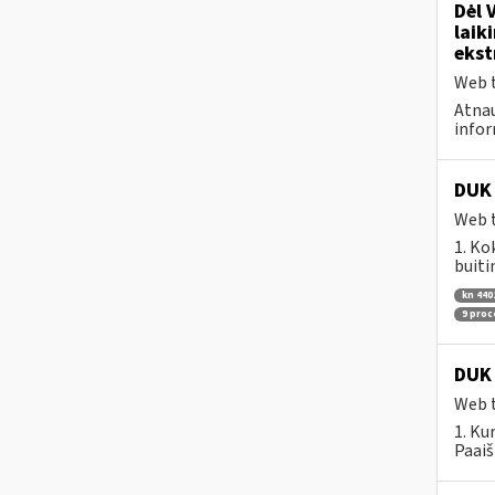
Dėl 
laik
ekst
Web t
Atnau
infor
DUK 
Web t
1. Ko
buiti
kn 440
9 pro
DUK 
Web t
1. Ku
Paaiš