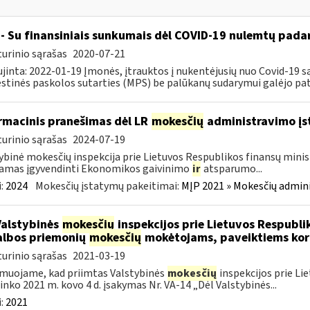
- Su finansiniais sunkumais dėl COVID-19 nulemtų padar
urinio sąrašas
2020-07-21
jinta: 2022-01-19 Įmonės, įtrauktos į nukentėjusių nuo Covid-19 są
tinės paskolos sutarties (MPS) be palūkanų sudarymui galėjo pateik
rmacinis pranešimas dėl LR
mokesčių
administravimo į
urinio sąrašas
2024-07-19
ybinė mokesčių inspekcija prie Lietuvos Respublikos finansų minist
amas įgyvendinti Ekonomikos gaivinimo
ir
atsparumo...
:
2024
Mokesčių įstatymų pakeitimai:
MĮP 2021 » Mokesčių admin
Valstybinės
mokesčių
inspekcijos prie Lietuvos Respublik
lbos priemonių
mokesčių
mokėtojams, paveiktiems kor
urinio sąrašas
2021-03-19
muojame, kad priimtas Valstybinės
mokesčių
inspekcijos prie Li
ninko 2021 m. kovo 4 d. įsakymas Nr. VA-14 „Dėl Valstybinės...
:
2021