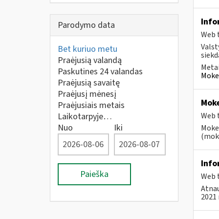
Info
Parodymo data
Web t
Valst
Bet kuriuo metu
siekd
Praėjusią valandą
Metai
Paskutines 24 valandas
Mokes
Praėjusią savaitę
Praėjusį mėnesį
Moke
Praėjusiais metais
Laikotarpyje…
Web t
Nuo
Iki
Mokes
(moke
Info
Paieška
Web t
Atnau
2021 