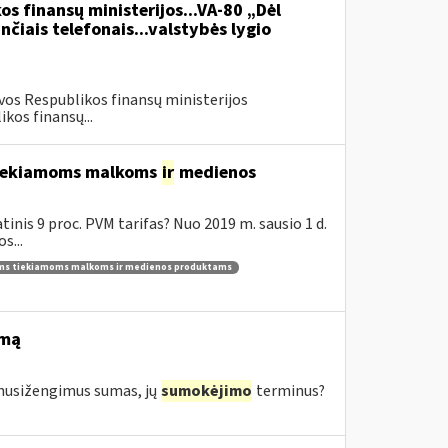
os finansų ministerijos...VA-80 „Dėl
čiais telefonais...valstybės lygio
vos Respublikos finansų ministerijos
kos finansų...
 tiekiamoms malkoms
ir
medienos
inis 9 proc. PVM tarifas? Nuo 2019 m. sausio 1 d.
s...
ams tiekiamoms malkoms ir medienos produktams
imą
s nusižengimus sumas, jų
sumokėjimo
terminus?