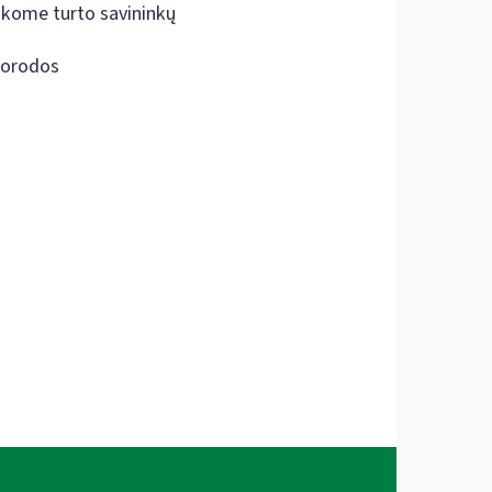
škome turto savininkų
orodos