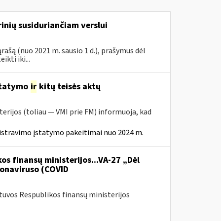
inių susiduriančiam verslui
rašą (nuo 2021 m. sausio 1 d.), prašymus dėl
ti iki...
statymo
ir
kitų teisės aktų
erijos (toliau — VMI prie FM) informuoja, kad
istravimo įstatymo pakeitimai nuo 2024 m.
os finansų ministerijos...VA-27 „Dėl
onaviruso (COVID
etuvos Respublikos finansų ministerijos