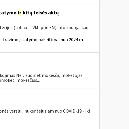
statymo
ir
kitų teisės aktų
erijos (toliau — VMI prie FM) informuoja, kad
istravimo įstatymo pakeitimai nuo 2024 m.
eškojimas Ne visuomet mokesčių mokėtojas
umokėti mokesčius...
nės verslui, nukentėjusiam nuo COVID-19 - iki