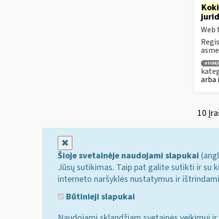
Kok
juri
Web t
Regis
asmen
atidė
kateg
arba 
10 Įra
Uždaryti
Šioje svetainėje naudojami slapukai
(angl
Jūsų sutikimas. Taip pat galite sutikti ir s
interneto naršyklės nustatymus ir ištrindam
Būtinieji slapukai
Naudojami sklandžiam svetainės veikimui ir 