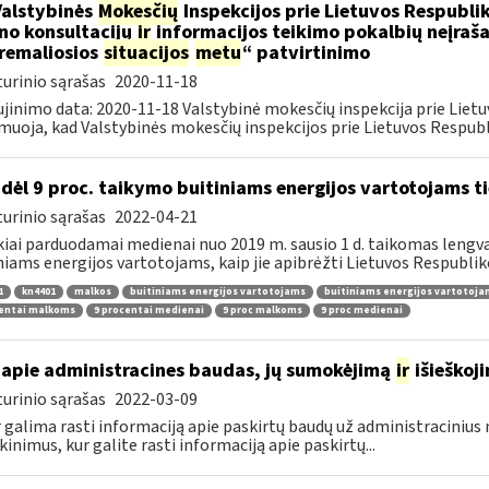
Valstybinės
Mokesčių
Inspekcijos prie Lietuvos Respublik
ino konsultacijų
ir
informacijos teikimo pokalbių neįrašan
remaliosios
situacijos
metu
“ patvirtinimo
urinio sąrašas
2020-11-18
jinimo data: 2020-11-18 Valstybinė mokesčių inspekcija prie Lietu
muoja, kad Valstybinės mokesčių inspekcijos prie Lietuvos Respubli
dėl 9 proc. taikymo buitiniams energijos vartotojams
urinio sąrašas
2022-04-21
kiai parduodamai medienai nuo 2019 m. sausio 1 d. taikomas lengvat
niams energijos vartotojams, kaip jie apibrėžti Lietuvos Respubliko
1
kn4401
malkos
buitiniams energijos vartotojams
buitiniams energijos vartotoj
centai malkoms
9 procentai medienai
9 proc malkoms
9 proc medienai
apie administracines baudas, jų sumokėjimą
ir
išieškoj
urinio sąrašas
2022-03-09
r galima rasti informaciją apie paskirtų baudų už administraciniu
kinimus, kur galite rasti informaciją apie paskirtų...