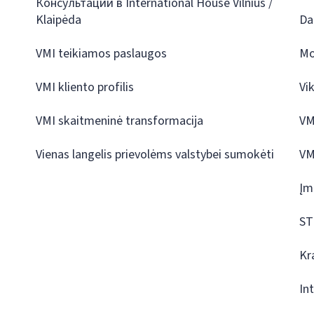
Консультации в International House Vilnius /
Klaipėda
Da
VMI teikiamos paslaugos
Mo
VMI kliento profilis
Vi
VMI skaitmeninė transformacija
VM
Vienas langelis prievolėms valstybei sumokėti
VM
Įm
ST
Kr
In