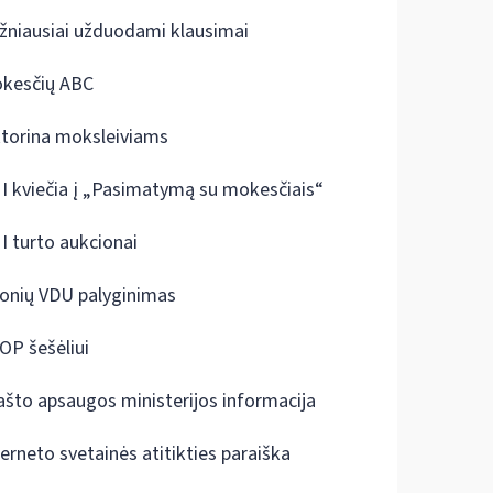
žniausiai užduodami klausimai
kesčių ABC
ktorina moksleiviams
I kviečia į „Pasimatymą su mokesčiais“
I turto aukcionai
onių VDU palyginimas
OP šešėliui
ašto apsaugos ministerijos informacija
terneto svetainės atitikties paraiška