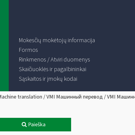
Mokesčių mokėtojų informacija
Formos
Rinkmenos / Atviri duomenys
Skaičiuoklės ir pagalbininkai
Sąskaitos ir įmokų kodai
Machine translation / VMI Машинный перевод / VMI Машин
Paieška