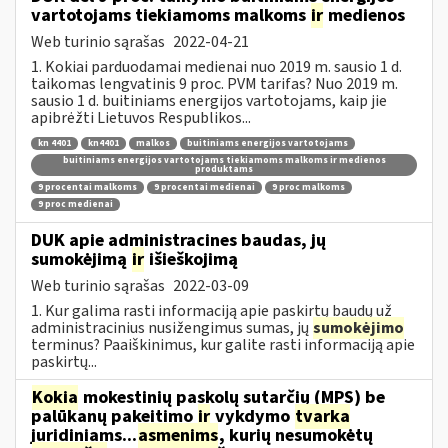
vartotojams tiekiamoms malkoms
ir
medienos
Web turinio sąrašas
2022-04-21
1. Kokiai parduodamai medienai nuo 2019 m. sausio 1 d.
taikomas lengvatinis 9 proc. PVM tarifas? Nuo 2019 m.
sausio 1 d. buitiniams energijos vartotojams, kaip jie
apibrėžti Lietuvos Respublikos...
kn 4401
kn4401
malkos
buitiniams energijos vartotojams
buitiniams energijos vartotojams tiekiamoms malkoms ir medienos
produktams
9 procentai malkoms
9 procentai medienai
9 proc malkoms
9 proc medienai
DUK apie administracines baudas, jų
sumokėjimą
ir
išieškojimą
Web turinio sąrašas
2022-03-09
1. Kur galima rasti informaciją apie paskirtų baudų už
administracinius nusižengimus sumas, jų
sumokėjimo
terminus? Paaiškinimus, kur galite rasti informaciją apie
paskirtų...
Kokia
mokestinių paskolų sutarčių (MPS) be
palūkanų pakeitimo
ir
vykdymo
tvarka
juridiniams...
asmenims
, kurių nesumokėtų