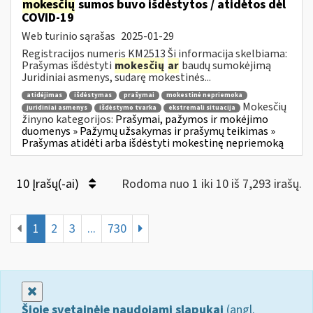
mokesčių
sumos buvo išdėstytos / atidėtos dėl
COVID-19
Web turinio sąrašas
2025-01-29
Registracijos numeris KM2513 Ši informacija skelbiama:
Prašymas išdėstyti
mokesčių
ar
baudų sumokėjimą
Juridiniai asmenys, sudarę mokestinės...
atidėjimas
išdėstymas
prašymai
mokestinė nepriemoka
Mokesčių
juridiniai asmenys
išdėstymo tvarka
ekstremali situacija
žinyno kategorijos:
Prašymai, pažymos ir mokėjimo
duomenys » Pažymų užsakymas ir prašymų teikimas »
Prašymas atidėti arba išdėstyti mokestinę nepriemoką
10 Įrašų(-ai)
Rodoma nuo 1 iki 10 iš 7,293 irašų.
1
2
3
...
730
Uždaryti
Šioje svetainėje naudojami slapukai
(angl.