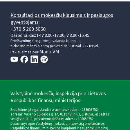
Konsultacijos mokesčių klausimais ir paslaugos
gyventojams:
+370 5 260 5060
Darbo laikas: I-IV 8.00-17.00, V 8.00-15.45.
Prieššventinę dieną - viena valanda trumpiau.
Kiekvieno mėnesio antrą penktadienį 8.00 val. - 12.00 val.
Mano VMI
Paklausimas per
Valstybinė mokesčių inspekcija prie Lietuvos
Respublikos finansų ministerijos
Biudžetinė įstaiga. Juridinio asmens kodas — 188659752,
adresas: Vasario 16-osios g. 14, 01107 Vilnius, Lietuva, el.paštas:
vmi@vmi.lt
, E. pristatymo dėžutės adresas 188659752
Duomenys apie Valstybinę mokesčių inspekciją prie Lietuvos
Respublikos finansų ministerijos kaupiami ir saugomi Juridinių