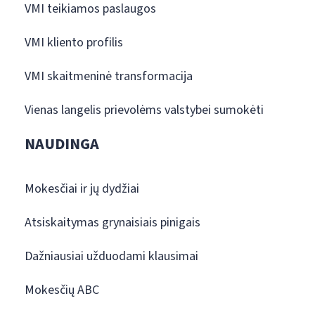
VMI teikiamos paslaugos
VMI kliento profilis
VMI skaitmeninė transformacija
Vienas langelis prievolėms valstybei sumokėti
NAUDINGA
Mokesčiai ir jų dydžiai
Atsiskaitymas grynaisiais pinigais
Dažniausiai užduodami klausimai
Mokesčių ABC