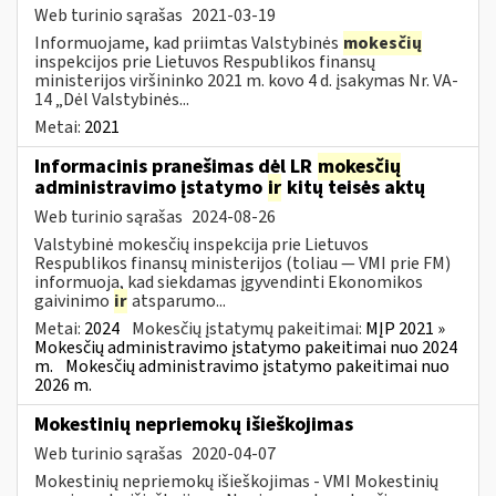
Web turinio sąrašas
2021-03-19
Informuojame, kad priimtas Valstybinės
mokesčių
inspekcijos prie Lietuvos Respublikos finansų
ministerijos viršininko 2021 m. kovo 4 d. įsakymas Nr. VA-
14 „Dėl Valstybinės...
Metai:
2021
Informacinis pranešimas dėl LR
mokesčių
administravimo įstatymo
ir
kitų teisės aktų
Web turinio sąrašas
2024-08-26
Valstybinė mokesčių inspekcija prie Lietuvos
Respublikos finansų ministerijos (toliau — VMI prie FM)
informuoja, kad siekdamas įgyvendinti Ekonomikos
gaivinimo
ir
atsparumo...
Metai:
2024
Mokesčių įstatymų pakeitimai:
MĮP 2021 »
Mokesčių administravimo įstatymo pakeitimai nuo 2024
m.
Mokesčių administravimo įstatymo pakeitimai nuo
2026 m.
Mokestinių nepriemokų išieškojimas
Web turinio sąrašas
2020-04-07
Mokestinių nepriemokų išieškojimas - VMI Mokestinių