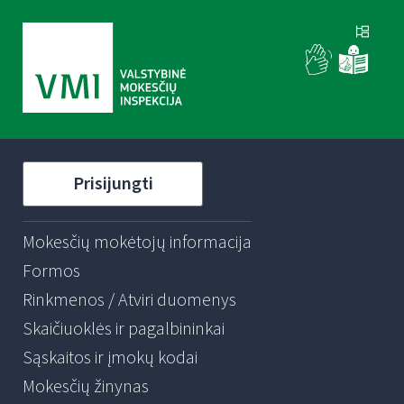
Prisijungti
Mokesčių mokėtojų informacija
Formos
Rinkmenos / Atviri duomenys
Skaičiuoklės ir pagalbininkai
Sąskaitos ir įmokų kodai
Mokesčių žinynas