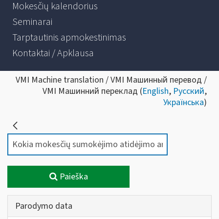
Mokesčių kalendorius
Seminarai
Tarptautinis apmokestinimas
Kontaktai / Apklausa
VMI Machine translation / VMI Машинный перевод /
VMI Машинний переклад (
English
,
Русский
,
Українська
)
Paieška
Parodymo data