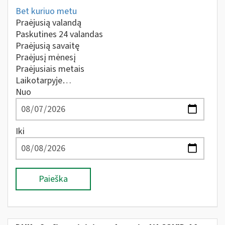
Bet kuriuo metu
Praėjusią valandą
Paskutines 24 valandas
Praėjusią savaitę
Praėjusį mėnesį
Praėjusiais metais
Laikotarpyje…
Nuo
Iki
Paieška