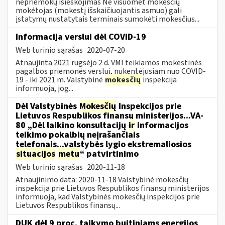
nepriemokų išieškojimas Ne visuomet mokesčių
mokėtojas (mokestį išskaičiuojantis asmuo) gali
įstatymų nustatytais terminais sumokėti mokesčius...
Informacija verslui dėl COVID-19
Web turinio sąrašas
2020-07-20
Atnaujinta 2021 rugsėjo 2 d. VMI teikiamos mokestinės
pagalbos priemonės verslui, nukentėjusiam nuo COVID-
19 - iki 2021 m. Valstybinė
mokesčių
inspekcija
informuoja, jog...
Dėl Valstybinės
Mokesčių
Inspekcijos prie
Lietuvos Respublikos finansų ministerijos...VA-
80 „Dėl laikino konsultacijų
ir
informacijos
teikimo pokalbių neįrašančiais
telefonais...valstybės lygio ekstremaliosios
situacijos
metu
“ patvirtinimo
Web turinio sąrašas
2020-11-18
Atnaujinimo data: 2020-11-18 Valstybinė mokesčių
inspekcija prie Lietuvos Respublikos finansų ministerijos
informuoja, kad Valstybinės mokesčių inspekcijos prie
Lietuvos Respublikos finansų...
DUK dėl 9 proc. taikymo buitiniams energijos