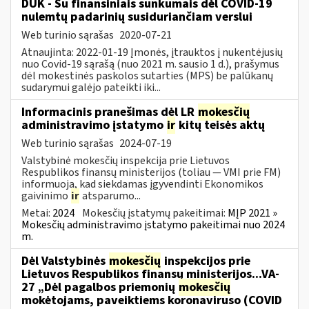
DUK - Su finansiniais sunkumais dėl COVID-19
nulemtų padarinių susiduriančiam verslui
Web turinio sąrašas
2020-07-21
Atnaujinta: 2022-01-19 Įmonės, įtrauktos į nukentėjusių
nuo Covid-19 sąrašą (nuo 2021 m. sausio 1 d.), prašymus
dėl mokestinės paskolos sutarties (MPS) be palūkanų
sudarymui galėjo pateikti iki...
Informacinis pranešimas dėl LR
mokesčių
administravimo įstatymo
ir
kitų teisės aktų
Web turinio sąrašas
2024-07-19
Valstybinė mokesčių inspekcija prie Lietuvos
Respublikos finansų ministerijos (toliau — VMI prie FM)
informuoja, kad siekdamas įgyvendinti Ekonomikos
gaivinimo
ir
atsparumo...
Metai:
2024
Mokesčių įstatymų pakeitimai:
MĮP 2021 »
Mokesčių administravimo įstatymo pakeitimai nuo 2024
m.
Dėl Valstybinės
mokesčių
inspekcijos prie
Lietuvos Respublikos finansų ministerijos...VA-
27 „Dėl pagalbos priemonių
mokesčių
mokėtojams, paveiktiems koronaviruso (COVID