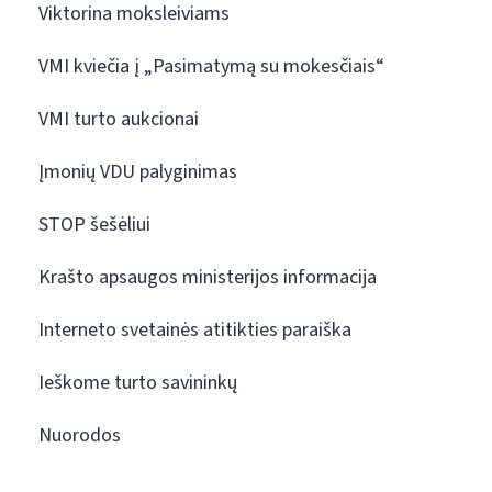
Viktorina moksleiviams
VMI kviečia į „Pasimatymą su mokesčiais“
VMI turto aukcionai
Įmonių VDU palyginimas
STOP šešėliui
Krašto apsaugos ministerijos informacija
Interneto svetainės atitikties paraiška
Ieškome turto savininkų
Nuorodos