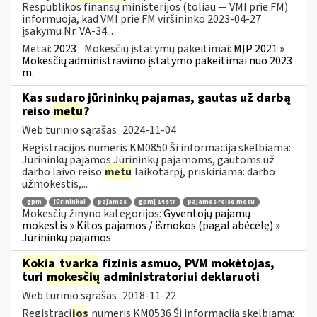
Respublikos finansų ministerijos (toliau ― VMI prie FM)
informuoja, kad VMI prie FM viršininko 2023-04-27
įsakymu Nr. VA-34...
Metai:
2023
Mokesčių įstatymų pakeitimai:
MĮP 2021 »
Mokesčių administravimo įstatymo pakeitimai nuo 2023
m.
Kas sudaro jūrininkų pajamas, gautas už darbą
reiso
metu
?
Web turinio sąrašas
2024-11-04
Registracijos numeris KM0850 Ši informacija skelbiama:
Jūrininkų pajamos Jūrininkų pajamoms, gautoms už
darbo laivo reiso
metu
laikotarpį, priskiriama: darbo
užmokestis,...
gpm
jūrininkai
pajamos
gpmį 14 str
pajamos reiso metu
Mokesčių žinyno kategorijos:
Gyventojų pajamų
mokestis » Kitos pajamos / išmokos (pagal abėcėlę) »
Jūrininkų pajamos
Kokia
tvarka
fizinis asmuo, PVM mokėtojas,
turi
mokesčių
administratoriui deklaruoti
Web turinio sąrašas
2018-11-22
Registraci
jos
numeris KM0536 Ši informacija skelbiama: