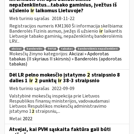
nepaženklintus...tabako gaminius, įvežtus iš
užsienio
ir
laikomus Lietuvoje?
Web turinio sąrašas
2018-11-22
Registracijos numeris KM1360 Ši informacija skelbiama:
Banderolės Fizinis asmuo, įvežęs iš užsienio
ir
laikantis
Lietuvoje tabako gaminių, nepaženklintų banderolėmis
LRV...
akcizai
banderolės
fr0718
tabakas
banderolėmis nepaženklinti
Mokesčių žinyno kategorijos:
Akcizai » Apdorotas
tabakas (II skyriaus II skirsnis) » Banderolės (apdorotas
tabakas)
Dėl LR pelno mokesčio įstatymo
2
straipsnio 8
dalies 1
ir
2
punktų
ir
38-3 straipsnio
Web turinio sąrašas
2022-09-09
Valstybinė mokesčių inspekcija prie Lietuvos
Respublikos finansų ministerijos, vadovaudamasi
Lietuvos Respublikos mokesčių administravimo
įstatymo 1
2
straipsniu,...
Metai:
2022
Atvejai, kai PVM sąskaita faktūra gali būti