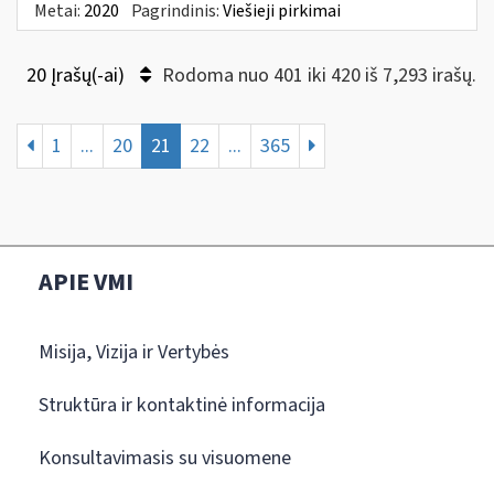
Metai:
2020
Pagrindinis:
Viešieji pirkimai
20 Įrašų(-ai)
Rodoma nuo 401 iki 420 iš 7,293 irašų.
1
...
20
21
22
...
365
APIE VMI
Misija, Vizija ir Vertybės
Struktūra ir kontaktinė informacija
Konsultavimasis su visuomene