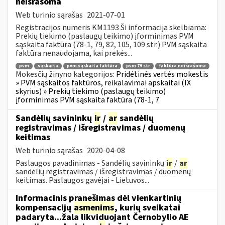
neišrašoma
Web turinio sąrašas
2021-07-01
Registracijos numeris KM1193 Ši informacija skelbiama:
Prekių tiekimo (paslaugų teikimo) įforminimas PVM
sąskaita faktūra (78-1, 79, 82, 105, 109 str.) PVM sąskaita
faktūra nenaudojama, kai prekės...
pvm
sąskaita
pvm sąskaita faktūra
pvm 79 str
faktūra neišrašoma
Mokesčių žinyno kategorijos:
Pridėtinės vertės mokestis
» PVM sąskaitos faktūros, reikalavimai apskaitai (IX
skyrius) » Prekių tiekimo (paslaugų teikimo)
įforminimas PVM sąskaita faktūra (78-1, 7
Sandėlių savininkų
ir
/
ar
sandėlių
registravimas / išregistravimas / duomenų
keitimas
Web turinio sąrašas
2020-04-08
Paslaugos pavadinimas - Sandėlių savininkų
ir
/
ar
sandėlių registravimas / išregistravimas / duomenų
keitimas. Paslaugos gavėjai - Lietuvos...
Informacinis pranešimas dėl vienkartinių
kompensacijų
asmenims
, kurių sveikatai
padaryta...žala likviduojant Černobylio AE