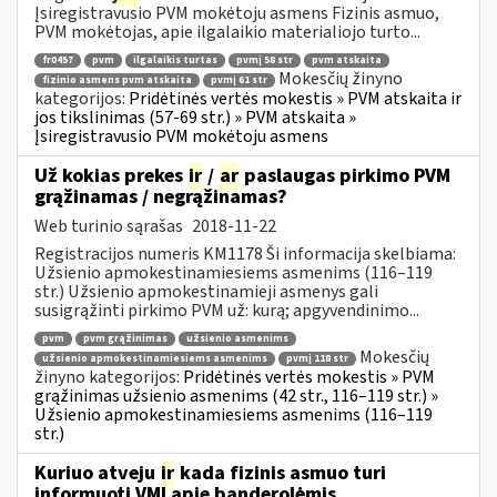
Įsiregistravusio PVM mokėtoju asmens Fizinis asmuo,
PVM mokėtojas, apie ilgalaikio materialiojo turto...
fr0457
pvm
ilgalaikis turtas
pvmį 58 str
pvm atskaita
Mokesčių žinyno
fizinio asmens pvm atskaita
pvmį 61 str
kategorijos:
Pridėtinės vertės mokestis » PVM atskaita ir
jos tikslinimas (57-69 str.) » PVM atskaita »
Įsiregistravusio PVM mokėtoju asmens
Už kokias prekes
ir
/
ar
paslaugas pirkimo PVM
grąžinamas / negrąžinamas?
Web turinio sąrašas
2018-11-22
Registracijos numeris KM1178 Ši informacija skelbiama:
Užsienio apmokestinamiesiems asmenims (116–119
str.) Užsienio apmokestinamieji asmenys gali
susigrąžinti pirkimo PVM už: kurą; apgyvendinimo...
pvm
pvm grąžinimas
užsienio asmenims
Mokesčių
užsienio apmokestinamiesiems asmenims
pvmį 118 str
žinyno kategorijos:
Pridėtinės vertės mokestis » PVM
grąžinimas užsienio asmenims (42 str., 116–119 str.) »
Užsienio apmokestinamiesiems asmenims (116–119
str.)
Kuriuo atveju
ir
kada fizinis asmuo turi
informuoti VMI apie banderolėmis