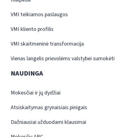
VMI teikiamos paslaugos
VMI kliento profilis
VMI skaitmeninė transformacija
Vienas langelis prievolėms valstybei sumokėti
NAUDINGA
Mokesčiai ir jų dydžiai
Atsiskaitymas grynaisiais pinigais
Dažniausiai užduodami klausimai
Mokesčių ABC