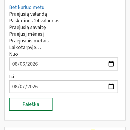
Bet kuriuo metu
Praėjusią valandą
Paskutines 24 valandas
Praėjusią savaitę
Praėjusį mėnesį
Praėjusiais metais
Laikotarpyje…
Nuo
Iki
Paieška