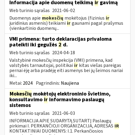
Informacija apie duomenų teikimą
ir
gavimą
Web turinio sąrašas
2021-06-02
Duomenys apie
mokesčių
mokėtojus (fizinius
ir
juridinius asmenis) teikiami
ir
gaunami pagal prašymus
(vienkartinio duomenų...
VMI primena: turto deklaracijas privaloma
pateikti iki gegužės
2
d.
Web turinio sąrašas
2024-04-18
Valstybinė mokesčių inspekcija (VMI) primena, kad
valstybės tarnautojai, politikai
ir
kitas viešas pareigas
pernai ėję arba pradėję eiti asmenys bei jų šeimos nariai
iki...
Metai:
2024
Pagrindinis:
Naujiena
Mokesčių
mokėtojų elektroninio švietimo,
konsultavimo
ir
informavimo paslaugų
sistemos
Web turinio sąrašas
2021-06-03
INFORMACIJA APIE SUDARYTĄ SUTARTĮ Paslaugų
pirkimai I. PERKANČIOJI ORGANIZACIJA, ADRESAS
IR
KONTAKTINIAI DUOMENYS: I.1. Perkančiosios