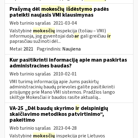
Prašymą dėl
mokesčių
išdėstymo
padės
pateikti naujasis VMI klausimynas
Web turinio sąrašas
2021-03-04
Valstybinė
mokesčių
inspekcija (toliau – VMI)
informuoja, jog gyventojai dab
ar
gali greičiau
ir
paprasčiau sužinoti dėl...
Metai:
2021
Pagrindinis:
Naujiena
Kur pasitikrinti informaciją apie man paskirtas
administracines baudas?
Web turinio sąrašas
2010-02-01
VMI turimą informaciją apie Jums paskirtų
administracinių baudų prievoles galite pasitikrinti
prisijungę prie Mano VMI sistemos. Pradžios lango
skiltyje Mokesčiai ir baudos rasite aktualią...
VA-25 „Dėl baudų skyrimo
ir
delspinigių
skaičiavimo metodikos patvirtinimo“,
pakeitimo
Web turinio sąrašas
2023-04-28
Valstybinė
mokesčių
inspekcija prie Lietuvos