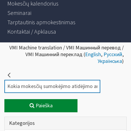
Mokesčių kalendorius
Seminarai
Tarptautinis apmokestinimas
Kontaktai / Apklausa
VMI Machine translation / VMI Машинный перевод /
VMI Машинний переклад (
English
,
Русский
,
Українська
)
Paieška
Kategorijos