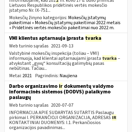
Informuojame, kad 202
2
m. kovo 17 d. buvo priimtas
Lietuvos Respublikos pridėtinės vertės mokesčio
įstatymo Nr. IX-751...
Mokesčių žinyno kategorijos:
Mokesčių įstatymų
pakeitimai » Mokesčių įstatymų pakeitimai 2022 metais
» Pridėtinės vertės mokesčio pakeitimai nuo 2022 m.
VMI klientus aptarnauja įprasta
tvarka
Web turinio sąrašas
2021-09-13
Valstybinė mokesčių inspekcija (toliau – VMI)
informuoja, kad klientai aptarnaujami įprasta
tvarka
–
atvykstant „gyvų“ konsultacijų galimybių pasas
nebūtinas. Tačiau...
Metai:
2021
Pagrindinis:
Naujiena
Darbo organizavimo
ir
dokumentų valdymo
informacinės sistemos (DODVS) palaikymo
paslaugų
Web turinio sąrašas
2020-07-07
INFORMACIJA APIE SUDARYTAS SUTARTIS Paslaugų
pirkimai I. PERKANČIOJI ORGANIZACIJA, ADRESAS
IR
KONTAKTINIAI DUOMENYS: I.1. Perkančiosios
organizacijos pavadinimas...