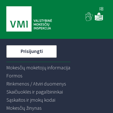
Prisijungti
Mokesčių mokėtojų informacija
Formos
Rinkmenos / Atviri duomenys
Skaičiuoklės ir pagalbininkai
Sąskaitos ir įmokų kodai
Mokesčių žinynas