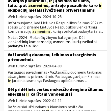
avarijos padarinius,
ir
jų šeimos nariams,
taip...pat
asmenims
, antrojo pasaulinio karo
ir
okupacijų metais išvežtiems priverstiniams
Web turinio sąrašas
2024-10-28
Informuojame, kad Lietuvos Respublikos Seimas 2024 m.
spalio 17 d. priėmė Lietuvos Respublikos vienkartinių
kompensacijų
asmenims
, kurių sveikatai padaryta žala...
Metai:
2024
Mokesčių žinyno kategorijos:
Dėl
vienkartinių kompensacijų asmenims, kurių sveikatai
padaryta žala likvi
Važtaraščių duomenų teikimas atsarginėmis
priemonėmis
Web turinio sąrašas
2020-04-08
Paslaugos pavadinimas - Važtaraščių duomenų teikimas
atsarginėmis priemonėmis Paslaugos gavėjai - Fiziniai
ir
juridiniai asmenys Paslaugos apibūdinimas: ...
Dėl pridėtinės vertės mokesčio dengimo šilumos
energijai
ir
karštam vandeniui iš
Web turinio sąrašas
2022-04-11
Dažniausiai užduodamus klausimus rasite čia.