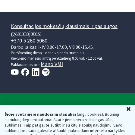
Konsultacijos mokesčių klausimais ir paslaugos
gyventojams:
+370 5 260 5060
Darbo laikas: I-IV 8.00-17.00, V 8.00-15.45.
Prieššventinę dieną - viena valanda trumpiau.
Kiekvieno mėnesio antrą penktadienį 8.00 val. - 12.00 val.
Mano VMI
Paklausimas per
Valstybinė mokesčių inspekcija prie Lietuvos
U
Respublikos finansų ministerijos
Šioje svetainėje naudojami slapukai
(angl. cookies). Būtinieji
slapukai įdiegiami automatiškai ir jiems nėra reikalingas Jūsų
Biudžetinė įstaiga. Juridinio asmens kodas — 188659752,
sutikimas. Taip pat galite sutikti ir su kitų slapukų naudojimu. Savo
adresas: Vasario 16-osios g. 14, 01107 Vilnius, Lietuva, el.paštas:
sutikimą bet kada galėsite atšaukti pakeisdami interneto naršyklės
vmi@vmi.lt
, E. pristatymo dėžutės adresas 188659752