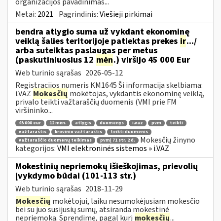
organizacijos pavadinimas...
Metai:
2021
Pagrindinis:
Viešieji pirkimai
bendra atlygio suma už vykdant ekonominę
veiklą šalies teritorijoje patiektas prekes
ir
.../
arba suteiktas paslaugas per metus
(paskutiniuosius 12
mėn
.) viršijo 45 000 Eur
Web turinio sąrašas
2026-05-12
Registracijos numeris KM1645 Ši informacija skelbiama:
i.VAZ
Mokesčių
mokėtojas, vykdantis ekonominę veiklą,
privalo teikti važtaraščių duomenis (VMI prie FM
viršininko...
45 000 eur
12 mėn.
atlygis
duomenys
i.vaz
pvm
teikti
važtaraštis
krovinio važtaraštis
teikti duomenis
Mokesčių žinyno
važtaraščio duomenų teikimas
pvmį 71 str. 2 d.
kategorijos:
VMI elektroninės sistemos » i.VAZ
Mokestinių nepriemokų išieškojimas, prievolių
įvykdymo būdai (101-113 str.)
Web turinio sąrašas
2018-11-29
Mokesčių
mokėtojui, laiku nesumokėjusiam mokesčio
bei su juo susijusių sumų, atsiranda mokestinė
nepriemoka. Sprendime, pagal kurį
mokesčių
...