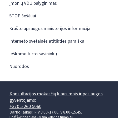
Įmonių VDU palyginimas
STOP šešėliui
Krašto apsaugos ministerijos informacija
Interneto svetainės atitikties paraiška
Ieškome turto savininkų
Nuorodos
Konsultacijos mokesčių klausimais ir paslaugos
gyventojams:
+370 5 260 5060
Darbo laikas: I-IV 8.00-17.00, V 8.00-15.45.
Prieššventinę dieną - viena valanda trumpiau.