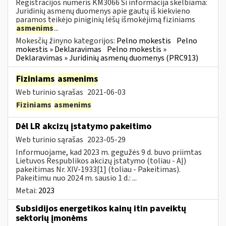
Registracijos numeris KM3066 Ši informacija skelbiama:
Juridinių asmenų duomenys apie gautų iš kiekvieno
paramos teikėjo piniginių lėšų išmokėjimą fiziniams
asmenims
...
Mokesčių žinyno kategorijos:
Pelno mokestis
Pelno
mokestis » Deklaravimas
Pelno mokestis »
Deklaravimas » Juridinių asmenų duomenys (PRC913)
Fiziniams
asmenims
Web turinio sąrašas
2021-06-03
Fiziniams
asmenims
Dėl LR akcizų įstatymo pakeitimo
Web turinio sąrašas
2023-05-29
Informuojame, kad 2023 m. gegužės 9 d. buvo priimtas
Lietuvos Respublikos akcizų įstatymo (toliau - AĮ)
pakeitimas Nr. XIV-1933[1] (toliau - Pakeitimas).
Pakeitimu nuo 2024 m. sausio 1 d.: ...
Metai:
2023
Subsidijos energetikos kainų itin paveiktų
sektorių įmonėms