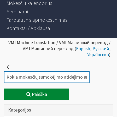
Mokesčių kalendorius
Seminarai
Tarptautinis apmokestinimas
Kontaktai / Apklausa
VMI Machine translation / VMI Машинный перевод /
VMI Машинний переклад (
English
,
Русский
,
Українська
)
Paieška
Kategorijos