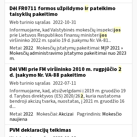
Dėl FR0711 formos užpildymo
ir
pateikimo
taisyklių pakeitimo
Web turinio sąrašas
2022-10-31
Informuojame, kad Valstybinės mokesčių inspekci
jos
prie Lietuvos Respublikos finansų ministeri
jos
viršininko 2022 m. spalio 19 d. įsakymu Nr. VA-81...
Metai:
2022
Mokesčių įstatymų pakeitimai:
MĮP 2021 »
Mokesčių administravimo įstatymo pakeitimai nuo 2023
m.
Dėl VMI prie FM viršininko 2010 m. rugpjūčio
2
d. įsakymo Nr. VA-88 pakeitimo
Web turinio sąrašas
2022-07-11
Informuojame, kad, atsižvelgdami į 2019 m. gruodžio 19
d. Tarybos direktyvos (ES) 2020/26
2
, kuria nustatoma
bendroji akcizų tvarka, nuostatas, į 2021 m. gruodžio 16
d....
Metai:
2022
Mokesčiai:
Akcizai
Pagrindinis:
Mokesčio
naujiena
PVM deklaracijų teikimas