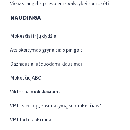
Vienas langelis prievolėms valstybei sumokėti
NAUDINGA
Mokesčiai ir jų dydžiai
Atsiskaitymas grynaisiais pinigais
Dažniausiai užduodami klausimai
Mokesčių ABC
Viktorina moksleiviams
VMI kviečia į „Pasimatymą su mokesčiais“
VMI turto aukcionai