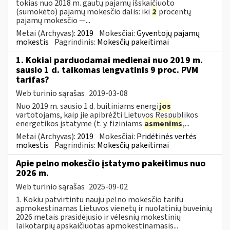
tokias nuo 2018 m. gautų pajamų išskaičiuoto
(sumokėto) pajamų mokesčio dalis: iki
2
procentų
pajamų mokesčio —...
Metai (Archyvas):
2019
Mokesčiai:
Gyventojų pajamų
mokestis
Pagrindinis:
Mokesčių pakeitimai
1. Kokiai parduodamai medienai nuo 2019 m.
sausio 1 d. taikomas lengvatinis 9 proc. PVM
tarifas?
Web turinio sąrašas
2019-03-08
Nuo 2019 m. sausio 1 d. buitiniams energi
jos
vartotojams, kaip jie apibrėžti Lietuvos Respublikos
energetikos įstatyme (t. y. fiziniams
asmenims
,...
Metai (Archyvas):
2019
Mokesčiai:
Pridėtinės vertės
mokestis
Pagrindinis:
Mokesčių pakeitimai
Apie pelno mokesčio įstatymo pakeitimus nuo
2026 m.
Web turinio sąrašas
2025-09-02
1. Kokiu patvirtintu nauju pelno mokesčio tarifu
apmokestinamas Lietuvos vienetų ir nuolatinių buveinių
2026 metais prasidėjusio ir vėlesnių mokestinių
laikotarpių apskaičiuotas apmokestinamasis...