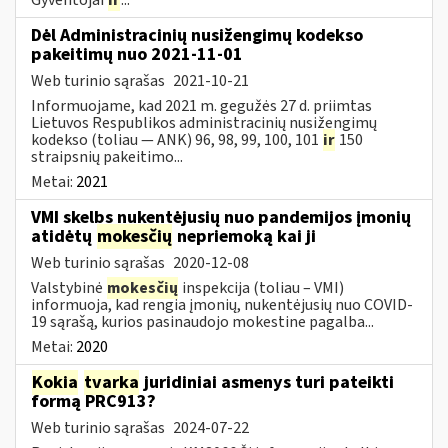
Dėl Administracinių nusižengimų kodekso
pakeitimų nuo 2021-11-01
Web turinio sąrašas
2021-10-21
Informuojame, kad 2021 m. gegužės 27 d. priimtas
Lietuvos Respublikos administracinių nusižengimų
kodekso (toliau — ANK) 96, 98, 99, 100, 101
ir
150
straipsnių pakeitimo...
Metai:
2021
VMI skelbs nukentėjusių nuo pandemijos įmonių
atidėtų
mokesčių
nepriemoką kai ji
Web turinio sąrašas
2020-12-08
Valstybinė
mokesčių
inspekcija (toliau – VMI)
informuoja, kad rengia įmonių, nukentėjusių nuo COVID-
19 sąrašą, kurios pasinaudojo mokestine pagalba...
Metai:
2020
Kokia
tvarka
juridiniai asmenys turi pateikti
formą PRC913?
Web turinio sąrašas
2024-07-22