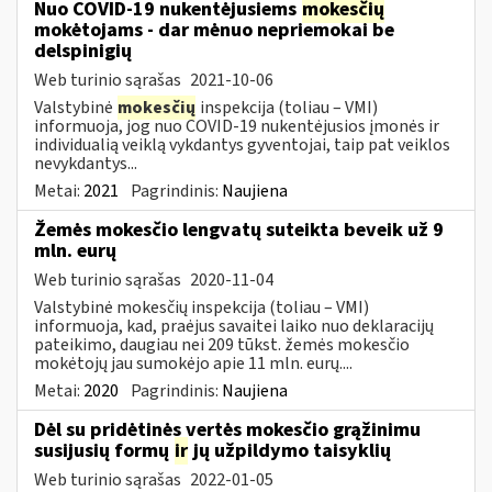
Nuo COVID-19 nukentėjusiems
mokesčių
mokėtojams - dar mėnuo nepriemokai be
delspinigių
Web turinio sąrašas
2021-10-06
Valstybinė
mokesčių
inspekcija (toliau – VMI)
informuoja, jog nuo COVID-19 nukentėjusios įmonės ir
individualią veiklą vykdantys gyventojai, taip pat veiklos
nevykdantys...
Metai:
2021
Pagrindinis:
Naujiena
Žemės mokesčio lengvatų suteikta beveik už 9
mln. eurų
Web turinio sąrašas
2020-11-04
Valstybinė mokesčių inspekcija (toliau – VMI)
informuoja, kad, praėjus savaitei laiko nuo deklaracijų
pateikimo, daugiau nei 209 tūkst. žemės mokesčio
mokėtojų jau sumokėjo apie 11 mln. eurų....
Metai:
2020
Pagrindinis:
Naujiena
Dėl su pridėtinės vertės mokesčio grąžinimu
susijusių formų
ir
jų užpildymo taisyklių
Web turinio sąrašas
2022-01-05