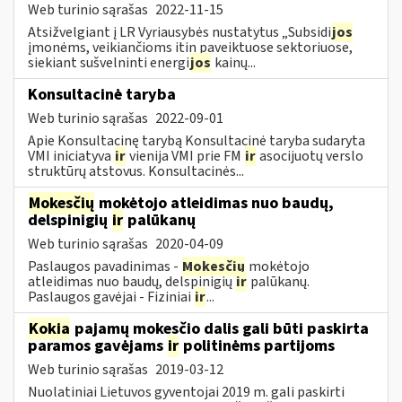
Web turinio sąrašas
2022-11-15
Atsižvelgiant į LR Vyriausybės nustatytus „Subsidi
jos
įmonėms, veikiančioms itin paveiktuose sektoriuose,
siekiant sušvelninti energi
jos
kainų...
Konsultacinė taryba
Web turinio sąrašas
2022-09-01
Apie Konsultacinę tarybą Konsultacinė taryba sudaryta
VMI iniciatyva
ir
vienija VMI prie FM
ir
asocijuotų verslo
struktūrų atstovus. Konsultacinės...
Mokesčių
mokėtojo atleidimas nuo baudų,
delspinigių
ir
palūkanų
Web turinio sąrašas
2020-04-09
Paslaugos pavadinimas -
Mokesčių
mokėtojo
atleidimas nuo baudų, delspinigių
ir
palūkanų.
Paslaugos gavėjai - Fiziniai
ir
...
Kokia
pajamų mokesčio dalis gali būti paskirta
paramos gavėjams
ir
politinėms partijoms
Web turinio sąrašas
2019-03-12
Nuolatiniai Lietuvos gyventojai 2019 m. gali paskirti