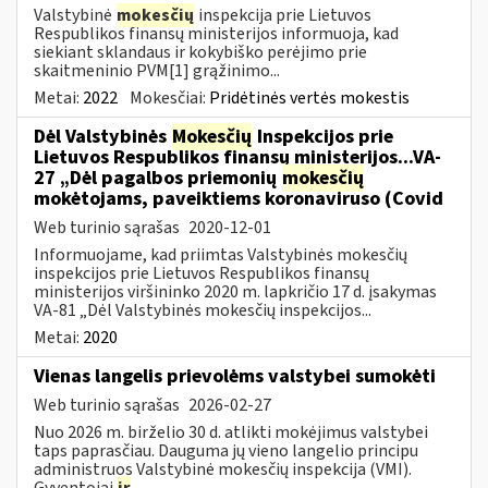
Valstybinė
mokesčių
inspekcija prie Lietuvos
Respublikos finansų ministerijos informuoja, kad
siekiant sklandaus ir kokybiško perėjimo prie
skaitmeninio PVM[1] grąžinimo...
Metai:
2022
Mokesčiai:
Pridėtinės vertės mokestis
Dėl Valstybinės
Mokesčių
Inspekcijos prie
Lietuvos Respublikos finansų ministerijos...VA-
27 „Dėl pagalbos priemonių
mokesčių
mokėtojams, paveiktiems koronaviruso (Covid
Web turinio sąrašas
2020-12-01
Informuojame, kad priimtas Valstybinės mokesčių
inspekcijos prie Lietuvos Respublikos finansų
ministerijos viršininko 2020 m. lapkričio 17 d. įsakymas
VA-81 „Dėl Valstybinės mokesčių inspekcijos...
Metai:
2020
Vienas langelis prievolėms valstybei sumokėti
Web turinio sąrašas
2026-02-27
Nuo 2026 m. birželio 30 d. atlikti mokėjimus valstybei
taps paprasčiau. Dauguma jų vieno langelio principu
administruos Valstybinė mokesčių inspekcija (VMI).
Gyventojai
ir
...