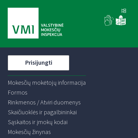
Prisijungti
Mokesčių mokėtojų informacija
Formos
Rinkmenos / Atviri duomenys
Skaičiuoklės ir pagalbininkai
Sąskaitos ir įmokų kodai
Mokesčių žinynas