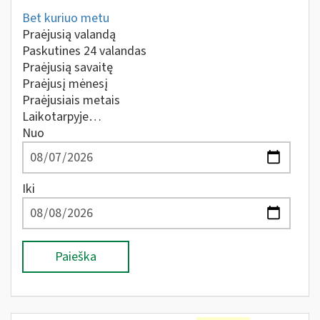
Bet kuriuo metu
Praėjusią valandą
Paskutines 24 valandas
Praėjusią savaitę
Praėjusį mėnesį
Praėjusiais metais
Laikotarpyje…
Nuo
Iki
Paieška