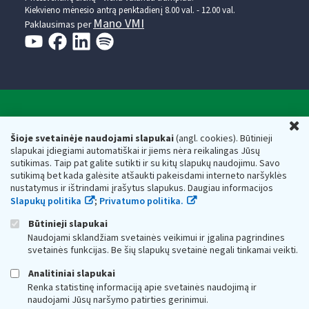
Kiekvieno mėnesio antrą penktadienį 8.00 val. - 12.00 val.
Mano VMI
Paklausimas per
Valstybinė mokesčių inspekcija prie Lietuvos
U
Respublikos finansų ministerijos
Šioje svetainėje naudojami slapukai
(angl. cookies). Būtinieji
slapukai įdiegiami automatiškai ir jiems nėra reikalingas Jūsų
Biudžetinė įstaiga. Juridinio asmens kodas — 188659752,
sutikimas. Taip pat galite sutikti ir su kitų slapukų naudojimu. Savo
adresas: Vasario 16-osios g. 14, 01107 Vilnius, Lietuva, el.paštas:
sutikimą bet kada galėsite atšaukti pakeisdami interneto naršyklės
vmi@vmi.lt
, E. pristatymo dėžutės adresas 188659752
nustatymus ir ištrindami įrašytus slapukus. Daugiau informacijos
Duomenys apie Valstybinę mokesčių inspekciją prie Lietuvos
Slapukų politika
;
Privatumo politika.
Respublikos finansų ministerijos kaupiami ir saugomi Juridinių
asmenų registre
Būtinieji slapukai
Naudojami sklandžiam svetainės veikimui ir įgalina pagrindines
svetainės funkcijas. Be šių slapukų svetainė negali tinkamai veikti.
Analitiniai slapukai
Renka statistinę informaciją apie svetainės naudojimą ir
naudojami Jūsų naršymo patirties gerinimui.