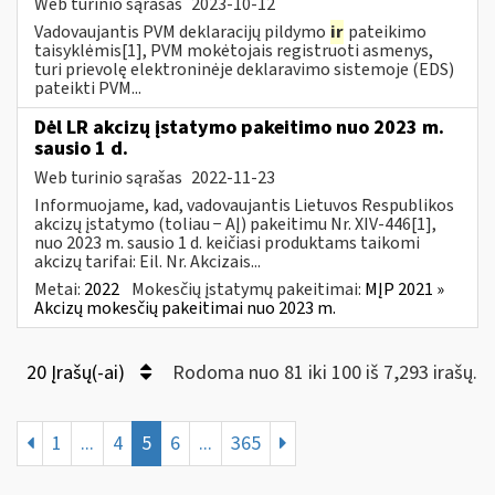
Web turinio sąrašas
2023-10-12
Vadovaujantis PVM deklaracijų pildymo
ir
pateikimo
taisyklėmis[1], PVM mokėtojais registruoti asmenys,
turi prievolę elektroninėje deklaravimo sistemoje (EDS)
pateikti PVM...
Dėl LR akcizų įstatymo pakeitimo nuo 2023 m.
sausio 1 d.
Web turinio sąrašas
2022-11-23
Informuojame, kad, vadovaujantis Lietuvos Respublikos
akcizų įstatymo (toliau − AĮ) pakeitimu Nr. XIV-446[1],
nuo 2023 m. sausio 1 d. keičiasi produktams taikomi
akcizų tarifai: Eil. Nr. Akcizais...
Metai:
2022
Mokesčių įstatymų pakeitimai:
MĮP 2021 »
Akcizų mokesčių pakeitimai nuo 2023 m.
20 Įrašų(-ai)
Rodoma nuo 81 iki 100 iš 7,293 irašų.
1
...
4
5
6
...
365