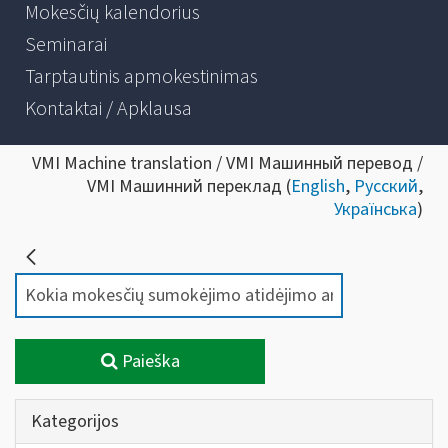
Mokesčių kalendorius
Seminarai
Tarptautinis apmokestinimas
Kontaktai / Apklausa
VMI Machine translation / VMI Машинный перевод /
VMI Машинний переклад (
English
,
Русский
,
Українська
)
Paieška
Kategorijos