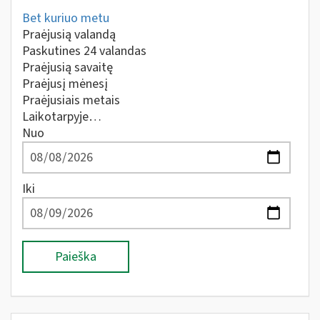
Bet kuriuo metu
Praėjusią valandą
Paskutines 24 valandas
Praėjusią savaitę
Praėjusį mėnesį
Praėjusiais metais
Laikotarpyje…
Nuo
Iki
Paieška