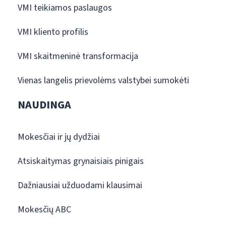
VMI teikiamos paslaugos
VMI kliento profilis
VMI skaitmeninė transformacija
Vienas langelis prievolėms valstybei sumokėti
NAUDINGA
Mokesčiai ir jų dydžiai
Atsiskaitymas grynaisiais pinigais
Dažniausiai užduodami klausimai
Mokesčių ABC