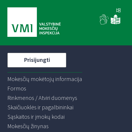
Prisijungti
Mokesčių mokėtojų informacija
Formos
Rinkmenos / Atviri duomenys
Skaičiuoklės ir pagalbininkai
Sąskaitos ir įmokų kodai
Mokesčių žinynas