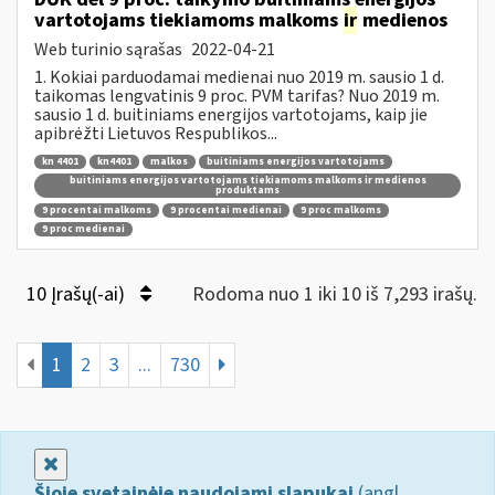
vartotojams tiekiamoms malkoms
ir
medienos
Web turinio sąrašas
2022-04-21
1. Kokiai parduodamai medienai nuo 2019 m. sausio 1 d.
taikomas lengvatinis 9 proc. PVM tarifas? Nuo 2019 m.
sausio 1 d. buitiniams energijos vartotojams, kaip jie
apibrėžti Lietuvos Respublikos...
kn 4401
kn4401
malkos
buitiniams energijos vartotojams
buitiniams energijos vartotojams tiekiamoms malkoms ir medienos
produktams
9 procentai malkoms
9 procentai medienai
9 proc malkoms
9 proc medienai
10 Įrašų(-ai)
Rodoma nuo 1 iki 10 iš 7,293 irašų.
1
2
3
...
730
Uždaryti
Šioje svetainėje naudojami slapukai
(angl.