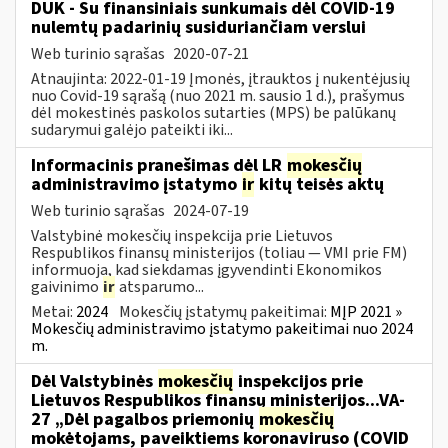
DUK - Su finansiniais sunkumais dėl COVID-19
nulemtų padarinių susiduriančiam verslui
Web turinio sąrašas
2020-07-21
Atnaujinta: 2022-01-19 Įmonės, įtrauktos į nukentėjusių
nuo Covid-19 sąrašą (nuo 2021 m. sausio 1 d.), prašymus
dėl mokestinės paskolos sutarties (MPS) be palūkanų
sudarymui galėjo pateikti iki...
Informacinis pranešimas dėl LR
mokesčių
administravimo įstatymo
ir
kitų teisės aktų
Web turinio sąrašas
2024-07-19
Valstybinė mokesčių inspekcija prie Lietuvos
Respublikos finansų ministerijos (toliau — VMI prie FM)
informuoja, kad siekdamas įgyvendinti Ekonomikos
gaivinimo
ir
atsparumo...
Metai:
2024
Mokesčių įstatymų pakeitimai:
MĮP 2021 »
Mokesčių administravimo įstatymo pakeitimai nuo 2024
m.
Dėl Valstybinės
mokesčių
inspekcijos prie
Lietuvos Respublikos finansų ministerijos...VA-
27 „Dėl pagalbos priemonių
mokesčių
mokėtojams, paveiktiems koronaviruso (COVID