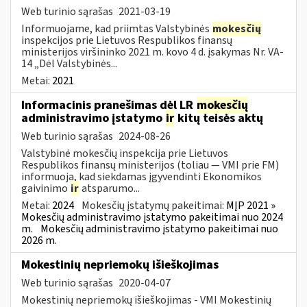
Web turinio sąrašas
2021-03-19
Informuojame, kad priimtas Valstybinės
mokesčių
inspekcijos prie Lietuvos Respublikos finansų
ministerijos viršininko 2021 m. kovo 4 d. įsakymas Nr. VA-
14 „Dėl Valstybinės...
Metai:
2021
Informacinis pranešimas dėl LR
mokesčių
administravimo įstatymo
ir
kitų teisės aktų
Web turinio sąrašas
2024-08-26
Valstybinė mokesčių inspekcija prie Lietuvos
Respublikos finansų ministerijos (toliau — VMI prie FM)
informuoja, kad siekdamas įgyvendinti Ekonomikos
gaivinimo
ir
atsparumo...
Metai:
2024
Mokesčių įstatymų pakeitimai:
MĮP 2021 »
Mokesčių administravimo įstatymo pakeitimai nuo 2024
m.
Mokesčių administravimo įstatymo pakeitimai nuo
2026 m.
Mokestinių nepriemokų išieškojimas
Web turinio sąrašas
2020-04-07
Mokestinių nepriemokų išieškojimas - VMI Mokestinių