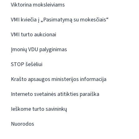
Viktorina moksleiviams
VMI kviečia į „Pasimatymą su mokesčiais“
VMI turto aukcionai
Įmonių VDU palyginimas
STOP šešėliui
Krašto apsaugos ministerijos informacija
Interneto svetainės atitikties paraiška
Ieškome turto savininkų
Nuorodos