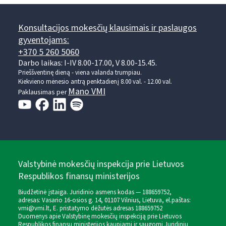
Konsultacijos mokesčių klausimais ir paslaugos
gyventojams:
+370 5 260 5060
Darbo laikas: I-IV 8.00-17.00, V 8.00-15.45.
Prieššventinę dieną - viena valanda trumpiau.
Kiekvieno mėnesio antrą penktadienį 8.00 val. - 12.00 val.
Mano VMI
Paklausimas per
Valstybinė mokesčių inspekcija prie Lietuvos
Respublikos finansų ministerijos
Biudžetinė įstaiga. Juridinio asmens kodas — 188659752,
adresas: Vasario 16-osios g. 14, 01107 Vilnius, Lietuva, el.paštas:
vmi@vmi.lt
, E. pristatymo dėžutės adresas 188659752
Duomenys apie Valstybinę mokesčių inspekciją prie Lietuvos
Respublikos finansų ministerijos kaupiami ir saugomi Juridinių