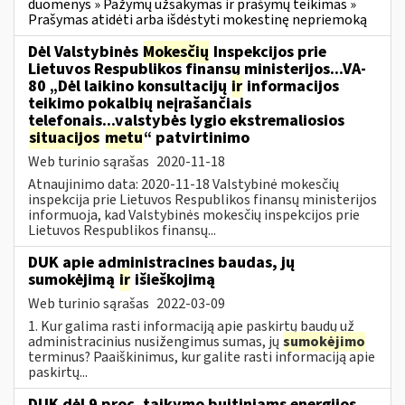
duomenys » Pažymų užsakymas ir prašymų teikimas »
Prašymas atidėti arba išdėstyti mokestinę nepriemoką
Dėl Valstybinės
Mokesčių
Inspekcijos prie
Lietuvos Respublikos finansų ministerijos...VA-
80 „Dėl laikino konsultacijų
ir
informacijos
teikimo pokalbių neįrašančiais
telefonais...valstybės lygio ekstremaliosios
situacijos
metu
“ patvirtinimo
Web turinio sąrašas
2020-11-18
Atnaujinimo data: 2020-11-18 Valstybinė mokesčių
inspekcija prie Lietuvos Respublikos finansų ministerijos
informuoja, kad Valstybinės mokesčių inspekcijos prie
Lietuvos Respublikos finansų...
DUK apie administracines baudas, jų
sumokėjimą
ir
išieškojimą
Web turinio sąrašas
2022-03-09
1. Kur galima rasti informaciją apie paskirtų baudų už
administracinius nusižengimus sumas, jų
sumokėjimo
terminus? Paaiškinimus, kur galite rasti informaciją apie
paskirtų...
DUK dėl 9 proc. taikymo buitiniams energijos