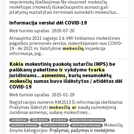
nepriemokų išieškojimas Ne visuomet mokesčių
mokėtojas (mokestį išskaičiuojantis asmuo) gali
įstatymų nustatytais terminais sumokėti mokesčius...
Informacija verslui dėl COVID-19
Web turinio sąrašas
2020-07-20
Atnaujinta 2021 rugsėjo 2 d. VMI teikiamos mokestinės
pagalbos priemonės verslui, nukentėjusiam nuo COVID-
19 - iki 2021 m. Valstybinė
mokesčių
inspekcija
informuoja, jog...
Kokia
mokestinių paskolų sutarčių (MPS) be
palūkanų pakeitimo
ir
vykdymo
tvarka
juridiniams...
asmenims
, kurių nesumokėtų
mokesčių
sumos buvo išdėstytos / atidėtos dėl
COVID-19
Web turinio sąrašas
2025-01-29
Registracijos numeris KM2513 Ši informacija skelbiama:
Prašymas išdėstyti
mokesčių
ar
baudų sumokėjimą
Juridiniai asmenys, sudarę mokestinės...
atidėjimas
išdėstymas
prašymai
mokestinė nepriemoka
Mokesčių
juridiniai asmenys
išdėstymo tvarka
ekstremali situacija
žinyno kategorijos:
Prašymai, pažymos ir mokėjimo