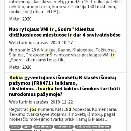
informuoja, kad iki šių metų gruodžio 15 d. reikia pateikti
nekilnojamojo turto, kurio vertė viršija 150 tūkst. eurų,
mokesčio (toliau – NTM)...
Metai:
2020
Nuo rytojaus VMI
ir
„Sodra“ klientus
didžiuosiuose miestuose
ir
dar 4 savivaldybėse
Web turinio sąrašas
2020-10-27
Nuo spalio 28 d. Vilniuje, Kaune, Klaipėdoje, Telšiuose,
Šilalėje, Trakuose
ir
Širvintose visas paslaugas VMI
ir
„Sodra“ klientams teiks tik...
Metai:
2020
Kokia
gyventojams išmokėtų B klasės išmokų
pažymos (FR0471) teikiamo,
tikslinimo...
tvarka
bei kokios išmokos turi būti
nurodomos pažymoje?
Web turinio sąrašas
2018-11-22
Registraci
jos
numeris KM118
2
Aspektas Komentaras
Teikimo tvarka Gyventojams išmokėtų išmokų, pagal
mokesčio mokėjimo tvarką priskiriamų B klasės...
fr0471
gpm
pateikimas
tikslinimas
deklaruojamos išmokos