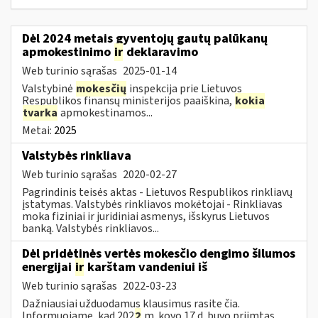
Dėl 2024 metais gyventojų gautų palūkanų
apmokestinimo
ir
deklaravimo
Web turinio sąrašas
2025-01-14
Valstybinė
mokesčių
inspekcija prie Lietuvos
Respublikos finansų ministerijos paaiškina,
kokia
tvarka
apmokestinamos...
Metai:
2025
Valstybės rinkliava
Web turinio sąrašas
2020-02-27
Pagrindinis teisės aktas - Lietuvos Respublikos rinkliavų
įstatymas. Valstybės rinkliavos mokėtojai - Rinkliavas
moka fiziniai ir juridiniai asmenys, išskyrus Lietuvos
banką. Valstybės rinkliavos...
Dėl pridėtinės vertės mokesčio dengimo šilumos
energijai
ir
karštam vandeniui iš
Web turinio sąrašas
2022-03-23
Dažniausiai užduodamus klausimus rasite čia.
Informuojame, kad 202
2
m. kovo 17 d. buvo priimtas