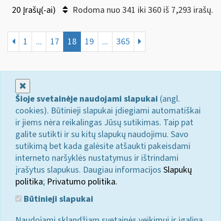
20 Įrašų(-ai)
Rodoma nuo 341 iki 360 iš 7,293 irašų.
1
...
17
18
19
...
365
Uždaryti
Šioje svetainėje naudojami slapukai
(angl.
cookies). Būtinieji slapukai įdiegiami automatiškai
ir jiems nėra reikalingas Jūsų sutikimas. Taip pat
galite sutikti ir su kitų slapukų naudojimu. Savo
sutikimą bet kada galėsite atšaukti pakeisdami
interneto naršyklės nustatymus ir ištrindami
įrašytus slapukus. Daugiau informacijos
Slapukų
politika
;
Privatumo politika.
Būtinieji slapukai
Naudojami sklandžiam svetainės veikimui ir įgalina