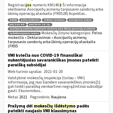
Registraci
jos
numeris KM140
2
Ši informacija
skelbiama: Asocijuotų asmenų tarpusavio sandorių arba
ūkinių operacijų ataskaita (FR0528) Aspektas...
fr0528
pelno mokestis
teikimo terminas
asocijuotas asmuo
pmį 2 str. 8 d.
pmį 50 str. 2 d. 1 p.
asocijuotų asmenų tarpusavio sandorių arba ūkinių operacijų ataskaita
Mokesčių žinyno kategorijos:
Pelno
nedeklaruojamos sumos
mokestis » Deklaravimas » Asocijuotų asmenų
tarpusavio sandorių arba ūkinių operacijų ataskaita
(FR05
VMI kviečia nuo COVID-19 finansiškai
nukentėjusias savarankiškas įmones pateikti
paraišką subsidijai
Web turinio sąrašas
2021-01-20
Valstybinė mokesčių inspekcija (toliau – VMI)
informuoja, jog nuo šiandien savarankiškos įmonės[1]
gali teikti paraišką vienkartinei negrąžintinai subsidijai
gauti. Ekonomikos...
Metai:
2021
Pagrindinis:
Naujiena
Prašymą dėl
mokesčių
išdėstymo
padės
pateikti naujasis VMI klausimynas