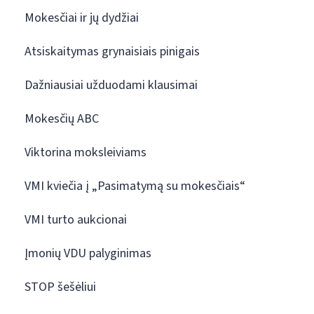
Mokesčiai ir jų dydžiai
Atsiskaitymas grynaisiais pinigais
Dažniausiai užduodami klausimai
Mokesčių ABC
Viktorina moksleiviams
VMI kviečia į „Pasimatymą su mokesčiais“
VMI turto aukcionai
Įmonių VDU palyginimas
STOP šešėliui