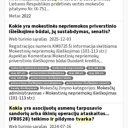
Lietuvos Respublikos pridėtinės vertės mokesčio
įstatymo Nr. IX-751...
Metai:
2022
Kokie yra mokestinės nepriemokos priverstinio
išieškojimo būdai, jų sustabdymas, senatis?
Web turinio sąrašas
2025-12-03
Registracijos numeris KM0725 Ši informacija skelbiama:
Mokestinių nepriemokų išieškojimas (101-113 str.)
Aspektas Komentarai Mokestinių nepriemokų
priverstinio išieškojimo būdai Duodant kredito,...
mokesčių administravimas
mokestinė nepriemoka
maį 106 str.
maį 107 str.
priverstinis išieškojimas
maį 108 str.
maį 109 str.
maį 110 str.
priverstinio išieškojimo būdai
priverstinio išieškojimo sustabdymas
priverstinio išieškojimo senatis
Mokesčių žinyno kategorijos:
Mokesčių
baudų išieškojimas
administravimas » Mokestinių nepriemokų išieškojimas
(101-113 str.)
Kokia
yra asocijuotų asmenų tarpusavio
sandorių arba ūkinių operacijų ataskaitos...
(FR0528) teikimo
ir
pildymo
tvarka
?
Web turinio sąrašas
2024-07-16