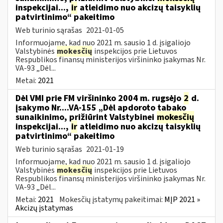
inspekcijai...,
ir
atleidimo nuo akcizų taisyklių
patvirtinimo“ pakeitimo
Web turinio sąrašas
2021-01-05
Informuojame, kad nuo 2021 m. sausio 1 d. įsigaliojo
Valstybinės
mokesčių
inspekcijos prie Lietuvos
Respublikos finansų ministerijos viršininko įsakymas Nr.
VA-93 „Dėl...
Metai:
2021
Dėl VMI prie FM viršininko 2004 m. rugsėjo
2
d.
įsakymo Nr....VA-155 „Dėl apdoroto tabako
sunaikinimo, prižiūrint Valstybinei
mokesčių
inspekcijai...,
ir
atleidimo nuo akcizų taisyklių
patvirtinimo“ pakeitimo
Web turinio sąrašas
2021-01-19
Informuojame, kad nuo 2021 m. sausio 1 d. įsigaliojo
Valstybinės
mokesčių
inspekcijos prie Lietuvos
Respublikos finansų ministerijos viršininko įsakymas Nr.
VA-93 „Dėl...
Metai:
2021
Mokesčių įstatymų pakeitimai:
MĮP 2021 »
Akcizų įstatymas