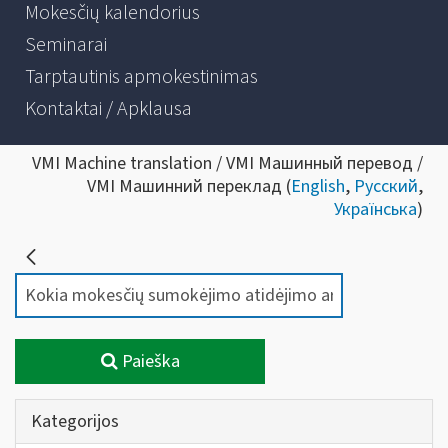
Mokesčių kalendorius
Seminarai
Tarptautinis apmokestinimas
Kontaktai / Apklausa
VMI Machine translation / VMI Машинный перевод /
VMI Машинний переклад (
English
,
Русский
,
Українська
)
Paieška
Kategorijos