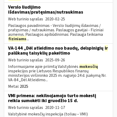
Verslo liudijimo
išdavimas/pratęsimas/nutraukimas
Web turinio sąrašas
2020-02-25
Paslaugos pavadinimas - Verslo liudijimų išdavimas /
pratęsimas / nutraukimas. Paslaugos gavėjai - Fiziniai
asmenys. Paslaugos apibūdinimas: Paslauga teikiama
fiziniams
...
VA-144 „Dėl atleidimo nuo baudų, delspinigių
ir
palūkanų taisyklių pakeitimo
Web turinio sąrašas
2025-09-26
Informuojame apie priimtą Valstybinės
mokesčių
inspekcijos prie Lietuvos Respublikos finansų
ministerijos viršininko 2025 m. rugsėjo 24 d. įsakymą Nr.
VA-84 „Dėl Atleidimo...
Metai:
2025
VMI primena: nekilnojamojo turto mokestį
reikia sumokėti iki gruodžio 15 d.
Web turinio sąrašas
2020-11-17
Valstybinė mokesčių inspekcija (toliau – VMI)