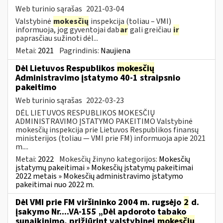
Web turinio sąrašas
2021-03-04
Valstybinė
mokesčių
inspekcija (toliau – VMI)
informuoja, jog gyventojai dab
ar
gali greičiau
ir
paprasčiau sužinoti dėl...
Metai:
2021
Pagrindinis:
Naujiena
Dėl Lietuvos Respublikos
mokesčių
Administravimo įstatymo 40-1 straipsnio
pakeitimo
Web turinio sąrašas
2022-03-23
DĖL LIETUVOS RESPUBLIKOS MOKESČIŲ
ADMINISTRAVIMO ĮSTATYMO PAKEITIMO Valstybinė
mokesčių inspekcija prie Lietuvos Respublikos finansų
ministerijos (toliau — VMI prie FM) informuoja apie 2021
m....
Metai:
2022
Mokesčių žinyno kategorijos:
Mokesčių
įstatymų pakeitimai » Mokesčių įstatymų pakeitimai
2022 metais » Mokesčių administravimo įstatymo
pakeitimai nuo 2022 m.
Dėl VMI prie FM viršininko 2004 m. rugsėjo
2
d.
įsakymo Nr....VA-155 „Dėl apdoroto tabako
sunaikinimo, prižiūrint valstybinei
mokesčių