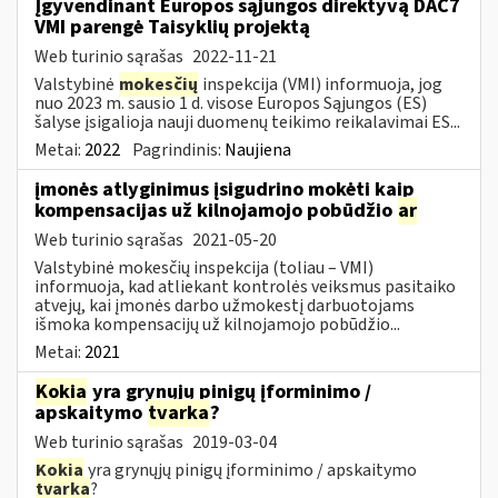
Įgyvendinant Europos sąjungos direktyvą DAC7
VMI parengė Taisyklių projektą
Web turinio sąrašas
2022-11-21
Valstybinė
mokesčių
inspekcija (VMI) informuoja, jog
nuo 2023 m. sausio 1 d. visose Europos Sąjungos (ES)
šalyse įsigalioja nauji duomenų teikimo reikalavimai ES...
Metai:
2022
Pagrindinis:
Naujiena
įmonės atlyginimus įsigudrino mokėti kaip
kompensacijas už kilnojamojo pobūdžio
ar
Web turinio sąrašas
2021-05-20
Valstybinė mokesčių inspekcija (toliau – VMI)
informuoja, kad atliekant kontrolės veiksmus pasitaiko
atvejų, kai įmonės darbo užmokestį darbuotojams
išmoka kompensacijų už kilnojamojo pobūdžio...
Metai:
2021
Kokia
yra grynųjų pinigų įforminimo /
apskaitymo
tvarka
?
Web turinio sąrašas
2019-03-04
Kokia
yra grynųjų pinigų įforminimo / apskaitymo
tvarka
?