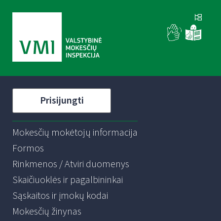
Prisijungti
Mokesčių mokėtojų informacija
Formos
Rinkmenos / Atviri duomenys
Skaičiuoklės ir pagalbininkai
Sąskaitos ir įmokų kodai
Mokesčių žinynas