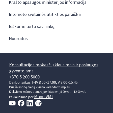
Krašto apsaugos ministerijos informacija
Interneto svetainės atitikties paraiška
Ieškome turto savininkų
Nuorodos
Konsultacijos mokesčių klausimais ir paslaugos
gyventojams:
+370 5 260 5060
Darbo laikas: I-IV 8.00-17.00, V 8.00-15.45.
Prieššventinę dieną - viena valanda trumpiau.
Kiekvieno mėnesio antrą penktadienį 8.00 val. - 12.00 val.
Mano VMI
Paklausimas per