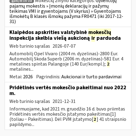
Mokesčių žinyno kategorijos:
Gyventojų
gpmį 33 str 2 d
pajamų mokestis » Įmonių deklaracijų ir pažymų
teikimas VMI ir gyventojams (V skyrius) » Gyventojams
išmokėtų B klasės išmokų pažyma FR0471 (iki 2017-12-
31)
Klaipėdos apskrities valstybinė
mokesčių
inspekcija skelbia viešą aukcioną
ir
parduoda
Web turinio sąrašas
2026-07-07
Automobilį Opel Vivaro (2004 m. dyzelinas)-2800 Eur.
Automobilį Skoda Superb (2006 m. dyzelinas)-581 Eur. 4
metalines spintas Palangoje (140 Eur/kompl.);
2
metalines...
Metai:
2026
Pagrindinis:
Aukcionai ir turto pardavimai
Pridėtinės vertės mokesčio pakeitimai nuo 2022
m.
Web turinio sąrašas
2021-12-31
Informuojame, kad 2021 m. gruodžio 16 d. buvo priimtas
Pridėtinės vertės mokesčio įstatymo pakeitimas[1]
(toliau − Pakeitimas). Dėl PVM įstatymo[
2
] 41 straipsnio
papildymo...