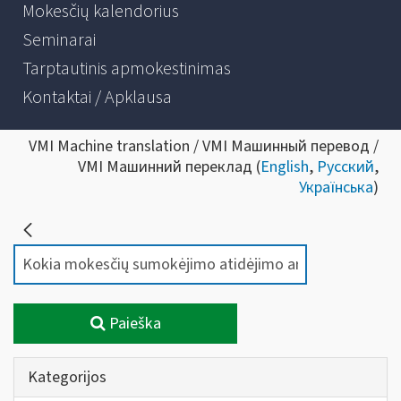
Mokesčių kalendorius
Seminarai
Tarptautinis apmokestinimas
Kontaktai / Apklausa
VMI Machine translation / VMI Машинный перевод /
VMI Машинний переклад (
English
,
Русский
,
Українська
)
Paieška
Kategorijos