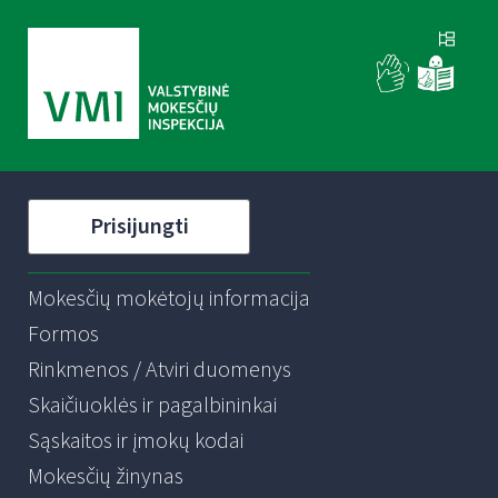
Prisijungti
Mokesčių mokėtojų informacija
Formos
Rinkmenos / Atviri duomenys
Skaičiuoklės ir pagalbininkai
Sąskaitos ir įmokų kodai
Mokesčių žinynas