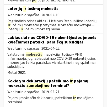
kiekvienas turi
po
50 proc. akcijų. Įmonės...
Loterijų
ir
lošimų mokestis
Web turinio sąrašas
2020-02-10
Pagrindinis teisės aktas - Lietuvos Respublikos loterijų
ir
lošimų mokesčio įstatymas. Mokesčio mokėtojai —
loterijų
ir
lošimų mokestį moka...
Labiausiai nuo COVID-19 nukentėjusios įmonės
kviečiamos pateikti paraišką subsidijai
Web turinio sąrašas
2021-04-22
Valstybinė
mokesčių
inspekcija (toliau – VMI)
informuoja, jog labiausiai nuo COVID-19 nukentėjusios
įmonės jau teikia paraiškas vienkartinei, negrąžintinai
subsidijai...
Metai:
2021
Kokie yra deklaracijų pateikimo
ir
pajamų
mokesčio
sumokėjimo
terminai?
Web turinio sąrašas
2019-02-21
Pajamų mokesčio deklaracijų pateikimo
ir
mokėjimo
terminai.