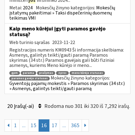
ministeri
jos
viršininko 2024...
Metai:
2024
Mokesčių žinyno kategorijos:
Mokesčių
įstatymų pakeitimai » Taksi dispečerinių duomenų
teikimas VMI
Kaip meno kūrėjui įgyti paramos gavėjo
statusą?
Web turinio sąrašas
2023-11-22
Registracijos numeris KM0943 Ši informacija skelbiama:
Asmenys, galintys teikti/gauti paramą Paramos
skyrimas (34 str.) Paramos gavėjais gali būti fiziniai
asmenys, kuriems Meno kūrėjo ir meno...
gpm
parama
prašymas
2 proc
meno kūrėjo statusas
Mokesčių žinyno kategorijos:
paramos gavėjo statusas
Gyventojų pajamų mokestis » Paramos skyrimas (34 str.)
» Asmenys, galintys teikti/gauti paramą
20 Įrašų(-ai)
Rodoma nuo 301 iki 320 iš 7,292 irašų.
1
...
15
16
17
...
365