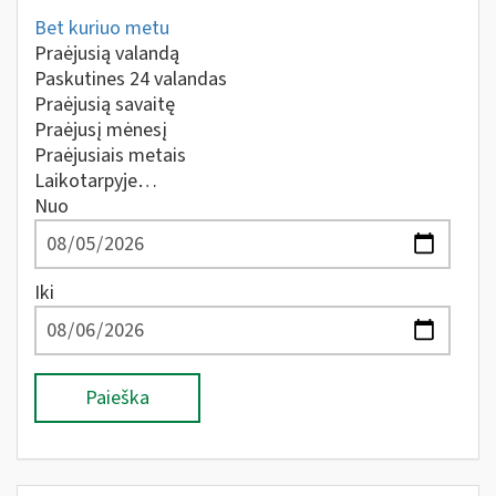
Bet kuriuo metu
Praėjusią valandą
Paskutines 24 valandas
Praėjusią savaitę
Praėjusį mėnesį
Praėjusiais metais
Laikotarpyje…
Nuo
Iki
Paieška