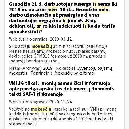
Gruodžio 21 d. darbuotojas suserga
ir
serga iki
2019 m. vasario
mėn
. 10 d....Gruodžio
mėn
.
darbo užmokesčio už prasirgtas dienas
darbuotojas negrąžina
ir
įmonė...Kaip
deklaruoti,
ar
reikia indeksuoti
ir
kokiu tarifu
apmokestinti?
Web turinio sąrašas
2019-03-12
Šiuo atveju
mokesčių
administratoriui teikiamoje
Mėnesinės pajamų mokesčio nuo A klasės pajamų
deklaracijos GPM313 formoje už 2018 m. gruodžio
mėnesį į bendrą su darbo...
Metai (Archyvas):
2019
Mokesčiai:
Gyventojų pajamų
mokestis
Pagrindinis:
Mokesčių pakeitimai
VMI 16 tūkst. įmonių asmeniškai informuoja
apie pareigą apskaitos dokumentų duomenis
teikti SAF-T rinkmenoje
Web turinio sąrašas
2020-11-24
Valstybinė
mokesčių
inspekcija (toliau – VMI) primena,
kad dalis įmonių turi būti pasirengusios buhalterinės
apskaitos dokumentų duomenis už 2019 metus teikti
standartinėje...