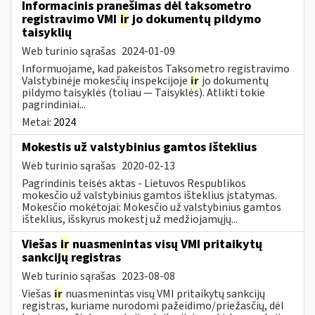
Informacinis pranešimas dėl taksometro
registravimo VMI
ir
jo dokumentų pildymo
taisyklių
Web turinio sąrašas
2024-01-09
Informuojame, kad pakeistos Taksometro registravimo
Valstybinėje mokesčių inspekcijoje
ir
jo dokumentų
pildymo taisyklės (toliau — Taisyklės). Atlikti tokie
pagrindiniai...
Metai:
2024
Mokestis už valstybinius gamtos išteklius
Web turinio sąrašas
2020-02-13
Pagrindinis teisės aktas - Lietuvos Respublikos
mokesčio už valstybinius gamtos išteklius įstatymas.
Mokesčio mokėtojai: Mokesčio už valstybinius gamtos
išteklius, išskyrus mokestį už medžiojamųjų...
Viešas
ir
nuasmenintas visų VMI pritaikytų
sankcijų registras
Web turinio sąrašas
2023-08-08
Viešas
ir
nuasmenintas visų VMI pritaikytų sankcijų
registras, kuriame nurodomi pažeidimo/priežasčių, dėl