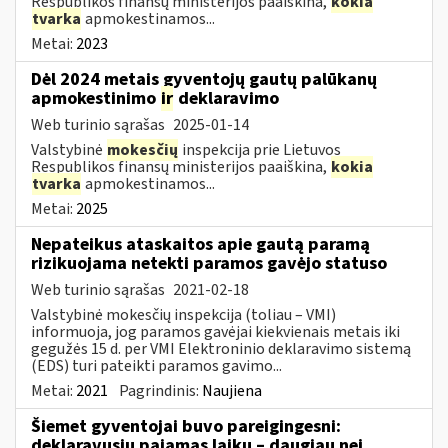
Respublikos finansų ministerijos paaiškina,
kokia
tvarka
apmokestinamos...
Metai:
2023
Dėl 2024 metais gyventojų gautų palūkanų
apmokestinimo
ir
deklaravimo
Web turinio sąrašas
2025-01-14
Valstybinė
mokesčių
inspekcija prie Lietuvos
Respublikos finansų ministerijos paaiškina,
kokia
tvarka
apmokestinamos...
Metai:
2025
Nepateikus ataskaitos apie gautą paramą
rizikuojama netekti paramos gavėjo statuso
Web turinio sąrašas
2021-02-18
Valstybinė mokesčių inspekcija (toliau – VMI)
informuoja, jog paramos gavėjai kiekvienais metais iki
gegužės 15 d. per VMI Elektroninio deklaravimo sistemą
(EDS) turi pateikti paramos gavimo...
Metai:
2021
Pagrindinis:
Naujiena
Šiemet gyventojai buvo pareigingesni:
deklaravusių pajamas laiku – daugiau nei