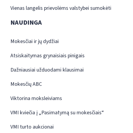
Vienas langelis prievolėms valstybei sumokėti
NAUDINGA
Mokesčiai ir jų dydžiai
Atsiskaitymas grynaisiais pinigais
Dažniausiai užduodami klausimai
Mokesčių ABC
Viktorina moksleiviams
VMI kviečia į „Pasimatymą su mokesčiais“
VMI turto aukcionai