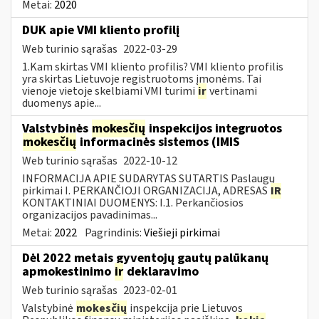
Metai:
2020
DUK apie VMI kliento profilį
Web turinio sąrašas
2022-03-29
1.Kam skirtas VMI kliento profilis? VMI kliento profilis
yra skirtas Lietuvoje registruotoms įmonėms. Tai
vienoje vietoje skelbiami VMI turimi
ir
vertinami
duomenys apie...
Valstybinės
mokesčių
inspekcijos integruotos
mokesčių
informacinės sistemos (IMIS
Web turinio sąrašas
2022-10-12
INFORMACIJA APIE SUDARYTAS SUTARTIS Paslaugų
pirkimai I. PERKANČIOJI ORGANIZACIJA, ADRESAS
IR
KONTAKTINIAI DUOMENYS: I.1. Perkančiosios
organizacijos pavadinimas...
Metai:
2022
Pagrindinis:
Viešieji pirkimai
Dėl 2022 metais gyventojų gautų palūkanų
apmokestinimo
ir
deklaravimo
Web turinio sąrašas
2023-02-01
Valstybinė
mokesčių
inspekcija prie Lietuvos