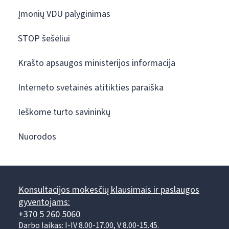
Įmonių VDU palyginimas
STOP šešėliui
Krašto apsaugos ministerijos informacija
Interneto svetainės atitikties paraiška
Ieškome turto savininkų
Nuorodos
Konsultacijos mokesčių klausimais ir paslaugos
gyventojams:
+370 5 260 5060
Darbo laikas: I-IV 8.00-17.00, V 8.00-15.45.