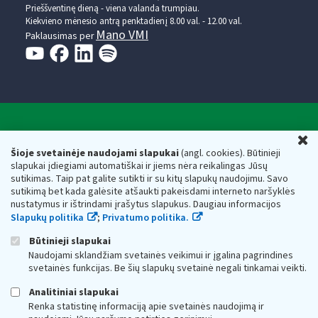
Prieššventinę dieną - viena valanda trumpiau.
Kiekvieno mėnesio antrą penktadienį 8.00 val. - 12.00 val.
Mano VMI
Paklausimas per
Valstybinė mokesčių inspekcija prie Lietuvos
U
Respublikos finansų ministerijos
Šioje svetainėje naudojami slapukai
(angl. cookies). Būtinieji
slapukai įdiegiami automatiškai ir jiems nėra reikalingas Jūsų
Biudžetinė įstaiga. Juridinio asmens kodas — 188659752,
sutikimas. Taip pat galite sutikti ir su kitų slapukų naudojimu. Savo
adresas: Vasario 16-osios g. 14, 01107 Vilnius, Lietuva, el.paštas:
sutikimą bet kada galėsite atšaukti pakeisdami interneto naršyklės
vmi@vmi.lt
, E. pristatymo dėžutės adresas 188659752
nustatymus ir ištrindami įrašytus slapukus. Daugiau informacijos
Duomenys apie Valstybinę mokesčių inspekciją prie Lietuvos
Slapukų politika
;
Privatumo politika.
Respublikos finansų ministerijos kaupiami ir saugomi Juridinių
asmenų registre
Būtinieji slapukai
Naudojami sklandžiam svetainės veikimui ir įgalina pagrindines
svetainės funkcijas. Be šių slapukų svetainė negali tinkamai veikti.
Analitiniai slapukai
Renka statistinę informaciją apie svetainės naudojimą ir