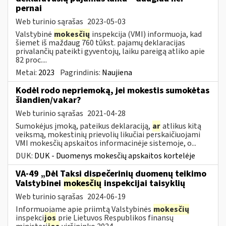
pernai
Web turinio sąrašas
2023-05-03
Valstybinė
mokesčių
inspekcija (VMI) informuoja, kad
šiemet iš maždaug 760 tūkst. pajamų deklaracijas
privalančių pateikti gyventojų, laiku pareigą atliko apie
82 proc....
Metai:
2023
Pagrindinis:
Naujiena
Kodėl rodo nepriemoką, jei mokestis sumokėtas
šiandien/vakar?
Web turinio sąrašas
2021-04-28
Sumokėjus įmoką, pateikus deklaraciją,
ar
atlikus kitą
veiksmą, mokestinių prievolių likučiai perskaičiuojami
VMI mokesčių apskaitos informacinėje sistemoje, o...
DUK:
DUK - Duomenys mokesčių apskaitos kortelėje
VA-49 „Dėl Taksi dispečerinių duomenų teikimo
Valstybinei
mokesčių
inspekcijai taisyklių
Web turinio sąrašas
2024-06-19
Informuojame apie priimtą Valstybinės
mokesčių
inspekci
jos
prie Lietuvos Respublikos finansų