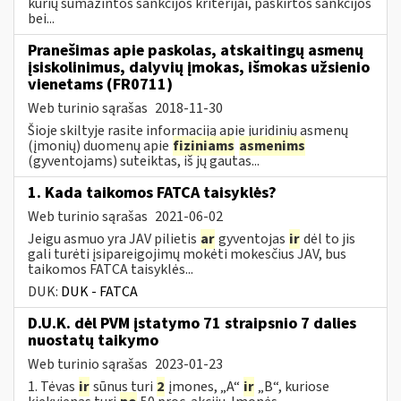
kurių sumažintos sankcijos kriterijai, paskirtos sankcijos
bei...
Pranešimas apie paskolas, atskaitingų asmenų
įsiskolinimus, dalyvių įmokas, išmokas užsienio
vienetams (FR0711)
Web turinio sąrašas
2018-11-30
Šioje skiltyje rasite informaciją apie juridinių asmenų
(įmonių) duomenų apie
fiziniams
asmenims
(gyventojams) suteiktas, iš jų gautas...
1. Kada taikomos FATCA taisyklės?
Web turinio sąrašas
2021-06-02
Jeigu asmuo yra JAV pilietis
ar
gyventojas
ir
dėl to jis
gali turėti įsipareigojimų mokėti mokesčius JAV, bus
taikomos FATCA taisyklės...
DUK:
DUK - FATCA
D.U.K. dėl PVM įstatymo 71 straipsnio 7 dalies
nuostatų taikymo
Web turinio sąrašas
2023-01-23
1. Tėvas
ir
sūnus turi
2
įmones, „A“
ir
„B“, kuriose