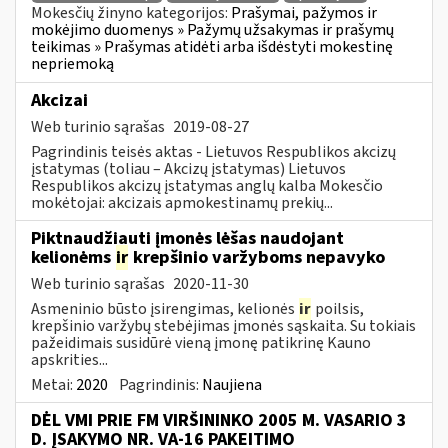
Mokesčių žinyno kategorijos:
Prašymai, pažymos ir
mokėjimo duomenys » Pažymų užsakymas ir prašymų
teikimas » Prašymas atidėti arba išdėstyti mokestinę
nepriemoką
Akcizai
Web turinio sąrašas
2019-08-27
Pagrindinis teisės aktas - Lietuvos Respublikos akcizų
įstatymas (toliau – Akcizų įstatymas) Lietuvos
Respublikos akcizų įstatymas anglų kalba Mokesčio
mokėtojai: akcizais apmokestinamų prekių...
Piktnaudžiauti įmonės lėšas naudojant
kelionėms
ir
krepšinio varžyboms nepavyko
Web turinio sąrašas
2020-11-30
Asmeninio būsto įsirengimas, kelionės
ir
poilsis,
krepšinio varžybų stebėjimas įmonės sąskaita. Su tokiais
pažeidimais susidūrė vieną įmonę patikrinę Kauno
apskrities...
Metai:
2020
Pagrindinis:
Naujiena
DĖL VMI PRIE FM VIRŠININKO 2005 M. VASARIO 3
D. ĮSAKYMO NR. VA-16 PAKEITIMO