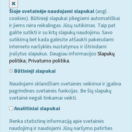
Uždaryti
Šioje svetainėje naudojami slapukai
(angl.
cookies). Būtinieji slapukai įdiegiami automatiškai
ir jiems nėra reikalingas Jūsų sutikimas. Taip pat
galite sutikti ir su kitų slapukų naudojimu. Savo
sutikimą bet kada galėsite atšaukti pakeisdami
interneto naršyklės nustatymus ir ištrindami
įrašytus slapukus. Daugiau informacijos
Slapukų
politika
;
Privatumo politika.
Būtinieji slapukai
Naudojami sklandžiam svetainės veikimui ir įgalina
pagrindines svetainės funkcijas. Be šių slapukų
svetainė negali tinkamai veikti.
Analitiniai slapukai
Renka statistinę informaciją apie svetainės
naudojimą ir naudojami Jūsų naršymo patirties