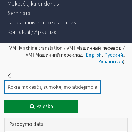
Mokesčių kalendorius
Seminarai
Tarptautinis apmokestinimas
Kontaktai / Apklausa
VMI Machine translation / VMI Машинный перевод /
VMI Машинний переклад (
English
,
Русский
,
Українська
)
Paieška
Parodymo data