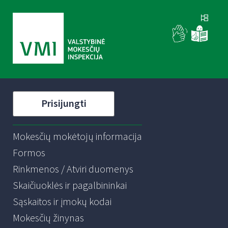
Prisijungti
Mokesčių mokėtojų informacija
Formos
Rinkmenos / Atviri duomenys
Skaičiuoklės ir pagalbininkai
Sąskaitos ir įmokų kodai
Mokesčių žinynas