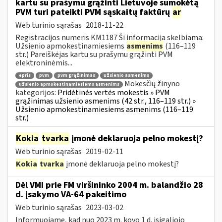
kartu su prašymu grąžinti Lietuvoje sumokėtą
PVM turi pateikti PVM sąskaitų faktūrų
ar
Web turinio sąrašas
2018-11-22
Registracijos numeris KM1187 Ši informacija skelbiama:
Užsienio apmokestinamiesiems
asmenims
(116–119
str.) Pareiškėjas kartu su prašymu grąžinti PVM
elektroninėmis...
epris
pvm
pvm grąžinimas
užsienio asmenims
Mokesčių žinyno
užsienio apmokestinamiesiems asmenims
kategorijos:
Pridėtinės vertės mokestis » PVM
grąžinimas užsienio asmenims (42 str., 116–119 str.) »
Užsienio apmokestinamiesiems asmenims (116–119
str.)
Kokia
tvarka
įmonė deklaruoja pelno mokestį?
Web turinio sąrašas
2019-02-11
Kokia
tvarka
įmonė deklaruoja pelno mokestį?
Dėl VMI prie FM viršininko 2004 m. balandžio 28
d. įsakymo VA-64 pakeitimo
Web turinio sąrašas
2023-03-02
Informuojame, kad nuo 2023 m. kovo 1 d. įsigaliojo