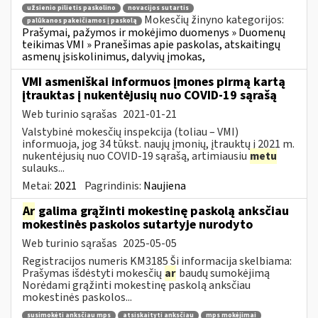
užsienio pilietis paskolino
novacijos sutartis
Mokesčių žinyno kategorijos:
palūkanos pakeičiamos į paskolą
Prašymai, pažymos ir mokėjimo duomenys » Duomenų
teikimas VMI » Pranešimas apie paskolas, atskaitingų
asmenų įsiskolinimus, dalyvių įmokas,
VMI asmeniškai informuos įmones pirmą kartą
įtrauktas į nukentėjusių nuo COVID-19 sąrašą
Web turinio sąrašas
2021-01-21
Valstybinė mokesčių inspekcija (toliau – VMI)
informuoja, jog 34 tūkst. naujų įmonių, įtrauktų į 2021 m.
nukentėjusių nuo COVID-19 sąrašą, artimiausiu
metu
sulauks...
Metai:
2021
Pagrindinis:
Naujiena
Ar
galima grąžinti mokestinę paskolą anksčiau
mokestinės paskolos sutartyje nurodyto
Web turinio sąrašas
2025-05-05
Registracijos numeris KM3185 Ši informacija skelbiama:
Prašymas išdėstyti mokesčių
ar
baudų sumokėjimą
Norėdami grąžinti mokestinę paskolą anksčiau
mokestinės paskolos...
susimokėti anksčiau mps
atsiskaityti anksčiau
mps mokėjimai