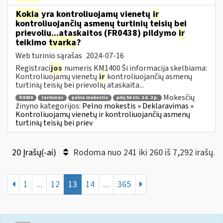
Kokia
yra kontroliuojamų vienetų
ir
kontroliuojančių asmenų turtinių teisių bei
prievolių...ataskaitos (FR0438) pildymo
ir
teikimo
tvarka
?
Web turinio sąrašas
2024-07-16
Registraci
jos
numeris KM1400 Ši informacija skelbiama:
Kontroliuojamų vienetų
ir
kontroliuojančių asmenų
turtinių teisių bei prievolių ataskaita...
Mokesčių
fr0438
terminas
pelno mokestis
pmį 50 str. 2 d. 2 p.
žinyno kategorijos:
Pelno mokestis » Deklaravimas »
Kontroliuojamų vienetų ir kontroliuojančių asmenų
turtinių teisių bei priev
20 Įrašų(-ai)
Rodoma nuo 241 iki 260 iš 7,292 irašų.
1
...
12
13
14
...
365