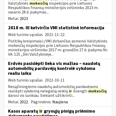
Valstybinės
mokesčių
inspekcijos prie Lietuvos
Respublikos finansų ministerijos viršininko 2023 m.
vasario 28 d. įsakymas...
Metai:
2023
2018 m. III ketvirčio VMI statistinė informacija
Web turinio sąrašas
2021-11-22
Politikų kreipimaisi į VMI dirbančius asmenis Valstybinės
mokesčių inspekcijos prie Lietuvos Respublikos finansų
ministerijos viršininko 2017 m. gruodžio 27 d. įsakymu Nr.
VA-125 „Dėl Valstybinėje...
Erdvės pasislėpti lieka vis mažiau – naudotų
automobilių pardavėjų kontrolė vykdoma
realiu laiku
Web turinio sąrašas
2022-10-11
Nesąžiningiems naudotų automobilių pardavėjams
nuslėpti vykdomą nelegalią veiklą
ir
išvengti
mokesčių
darosi vis sunkiau. Siekiant užtikrinti...
Metai:
2022
Pagrindinis:
Naujiena
Kasos aparatų
ir
grynųjų pinigų priėmimo