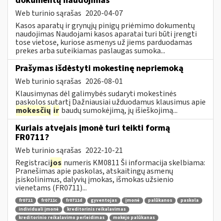
dokumentų naudojimas
Web turinio sąrašas
2020-04-07
Kasos aparatų ir grynųjų pinigų priėmimo dokumentų
naudojimas Naudojami kasos aparatai turi būti įrengti
tose vietose, kuriose asmenys už jiems parduodamas
prekes arba suteikiamas paslaugas sumoka...
Prašymas išdėstyti mokestinę nepriemoką
Web turinio sąrašas
2026-08-01
Klausimynas dėl galimybės sudaryti mokestinės
paskolos sutartį Dažniausiai užduodamus klausimus apie
mokesčių
ir
baudų sumokėjimą, jų išieškojimą...
Kuriais atvejais įmonė turi teikti formą
FR0711?
Web turinio sąrašas
2022-10-21
Registraci
jos
numeris KM0811 Ši informacija skelbiama:
Pranešimas apie paskolas, atskaitingų asmenų
įsiskolinimus, dalyvių įmokas, išmokas užsienio
vienetams (FR0711)...
fr0711
fr0711c
fr0711d
gyventojas
įmonė
palūkanos
paskola
individuali įmonė
kreditorinis reikalavimas
kreditorinio reikalavimo perleidimas
mokėjo palūkanas