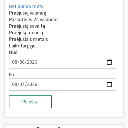
Bet kuriuo metu
Praėjusią valandą
Paskutines 24 valandas
Praėjusią savaitę
Praėjusį mėnesį
Praėjusiais metais
Laikotarpyje…
Nuo
Iki
Paieška