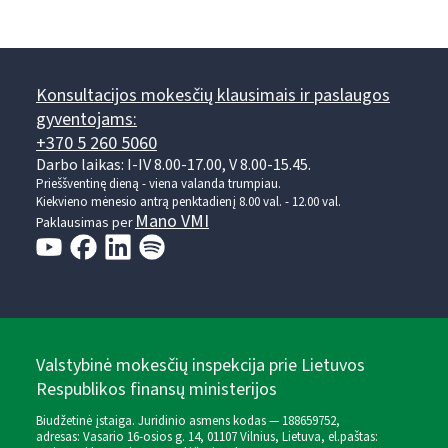
Konsultacijos mokesčių klausimais ir paslaugos
gyventojams:
+370 5 260 5060
Darbo laikas: I-IV 8.00-17.00, V 8.00-15.45.
Prieššventinę dieną - viena valanda trumpiau.
Kiekvieno mėnesio antrą penktadienį 8.00 val. - 12.00 val.
Mano VMI
Paklausimas per
Valstybinė mokesčių inspekcija prie Lietuvos
Respublikos finansų ministerijos
Biudžetinė įstaiga. Juridinio asmens kodas — 188659752,
adresas: Vasario 16-osios g. 14, 01107 Vilnius, Lietuva, el.paštas: