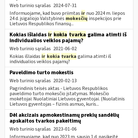
Web turinio sąrašas
2024-07-31
Informuojame, kad buvo priimtas
ir
nuo 2024 m. liepos
24 d. įsigaliojo Valstybinės
mokesčių
inspekcijos prie
Lietuvos Respublikos finansų...
Kokias išlaidas
ir
kokia
tvarka
galima atimti iš
individualios veiklos pajamų?
Web turinio sąrašas
2021-06-02
Kokias išlaidas
ir
kokia
tvarka
galima atimti iš
individualios veiklos pajamų?
Paveldimo turto mokestis
Web turinio sąrašas
2020-02-13
Pagrindinis teisės aktas - Lietuvos Respublikos
paveldimo turto mokesčio įstatymas. Mokesčio
mokėtojai: Nuolatiniai Lietuvos gyventojai. (Nuolatinis
Lietuvos gyventojas – fizinis asmuo, kuris...
Dėl akcizais apmokestinamų prekių sandėlių
apskaitos tvarkos pakeitimų
Web turinio sąrašas
2023-01-06
Informuojame, kad nuo 2023 m. sausio 1 d. pasikeitė