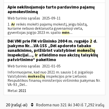
Apie nekilnojamojo turto pardavimo pajamų
apmokestinimą
Web turinio sąrašas
2025-09-11
1.
Ar
reikės mokėti pajamų mokestį, jeigu būstą,
kuriame nebuvo deklaruota gyvenamoji vieta,
gyventojas įsigijo 2023 m. spalio
mėn
....
Dėl VMI prie FM viršininko 2004 m. rugsėjo
2
d.
įsakymo Nr....VA-155 „Dėl apdoroto tabako
sunaikinimo, prižiūrint valstybinei
mokesčių
inspekcijai...,
ir
atleidimo nuo akcizų taisyklių
patvirtinimo“ pakeitimo
Web turinio sąrašas
2021-01-05
Informuojame, kad nuo 2021 m. sausio 1 d. įsigaliojo
Valstybinės
mokesčių
inspekcijos prie Lietuvos
Respublikos finansų ministerijos viršininko įsakymas Nr.
VA-93 „Dėl...
Metai:
2021
20 Įrašų(-ai)
Rodoma nuo 321 iki 340 iš 7,292 irašų.