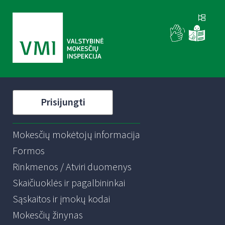
Prisijungti
Mokesčių mokėtojų informacija
Formos
Rinkmenos / Atviri duomenys
Skaičiuoklės ir pagalbininkai
Sąskaitos ir įmokų kodai
Mokesčių žinynas