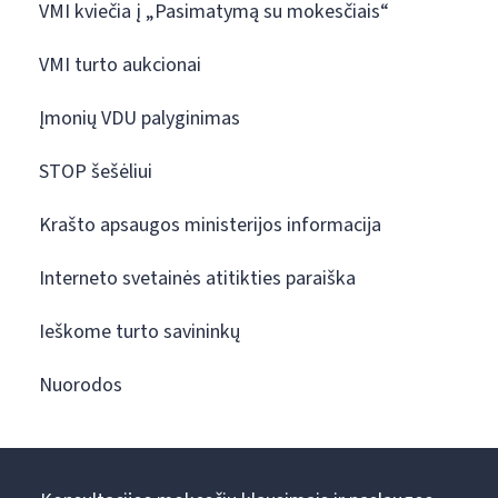
VMI kviečia į „Pasimatymą su mokesčiais“
VMI turto aukcionai
Įmonių VDU palyginimas
STOP šešėliui
Krašto apsaugos ministerijos informacija
Interneto svetainės atitikties paraiška
Ieškome turto savininkų
Nuorodos