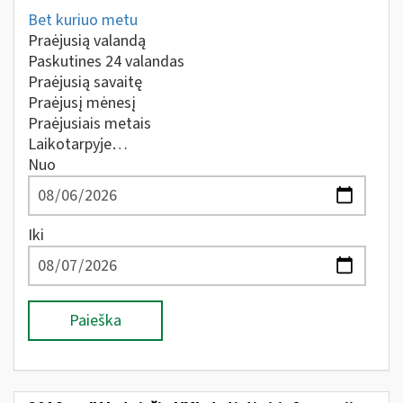
Bet kuriuo metu
Praėjusią valandą
Paskutines 24 valandas
Praėjusią savaitę
Praėjusį mėnesį
Praėjusiais metais
Laikotarpyje…
Nuo
Iki
Paieška