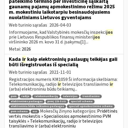
pateikimo termino per investicinę sąskaitą
gaunamų pajamų apmokestinimo režimu 2025
m. mokestiniu laikotarpiu besinaudojusiems
nuolatiniams Lietuvos gyventojams
Web turinio sąrašas
2026-04-03
Informuojame, kad Valstybinės mokesčių inspekci
jos
prie Lietuvos Respublikos finansų ministeri
jos
viršininko 2026 m. kovo 31 d. įsakymu[1]...
Metai:
2026
Kada
ir
kaip elektroninių paslaugų teikėjas gali
būti išregistruotas iš specialią
Web turinio sąrašas
2021-11-01
Registracijos numeris KM1059 Ši informacija skelbiama:
Telekomunikacijų, radijo
ir
televizijos transliavimo
ir
(arba) elektroniniu būdu teikiamų...
pvm
radijo
telekomunikacijų
televizijos
transliavimo
elektroninės paslaugos
pvmį 115-5 str
speciali schema
elektroniniu būdu teikiamos paslaugos
speciali apmokestinimo schema
Mokesčių žinyno kategorijos:
Pridėtinės
pvm schema
oss
vertės mokestis » Specialiosios apmokestinimo PVM
taisyklės » Telekomunikacijų, radijo ir televizijos
transliavimo ir (arba) elektroniniu