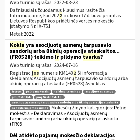
Web turinio sąrašas
2022-03-23
Dažniausiai užduodamus klausimus rasite čia.
Informuojame, kad 202
2
m. kovo 17 d. buvo priimtas
Lietuvos Respublikos pridėtinės vertės mokesčio
įstatymo Nr. IX-751...
Metai:
2022
Kokia
yra asocijuotų asmenų tarpusavio
sandorių arba ūkinių operacijų ataskaitos...
(FR0528) teikimo
ir
pildymo
tvarka
?
Web turinio sąrašas
2024-07-16
Registraci
jos
numeris KM140
2
Ši informacija
skelbiama: Asocijuotų asmenų tarpusavio sandorių arba
ūkinių operacijų ataskaita (FR0528) Aspektas...
fr0528
pelno mokestis
teikimo terminas
asocijuotas asmuo
pmį 2 str. 8 d.
pmį 50 str. 2 d. 1 p.
asocijuotų asmenų tarpusavio sandorių arba ūkinių operacijų ataskaita
Mokesčių žinyno kategorijos:
Pelno
nedeklaruojamos sumos
mokestis » Deklaravimas » Asocijuotų asmenų
tarpusavio sandorių arba ūkinių operacijų ataskaita
(FR05
Dėl atidėto pajamų mokesčio deklaracijos