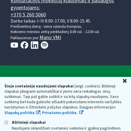
Konsultacijos mokesčių klausimais ir paslaugos
gyventojams:
+370 5 260 5060
Darbo laikas: I-IV 8.00-17.00, V 8.00-15.45.
Prieššventinę dieną - viena valanda trumpiau.
Kiekvieno mėnesio antrą penktadienį 8.00 val. - 12.00 val.
Mano VMI
Paklausimas per
Valstybinė mokesčių inspekcija prie Lietuvos
U
Respublikos finansų ministerijos
Šioje svetainėje naudojami slapukai
(angl. cookies). Būtinieji
slapukai įdiegiami automatiškai ir jiems nėra reikalingas Jūsų
Biudžetinė įstaiga. Juridinio asmens kodas — 188659752,
sutikimas. Taip pat galite sutikti ir su kitų slapukų naudojimu. Savo
adresas: Vasario 16-osios g. 14, 01107 Vilnius, Lietuva, el.paštas:
sutikimą bet kada galėsite atšaukti pakeisdami interneto naršyklės
vmi@vmi.lt
, E. pristatymo dėžutės adresas 188659752
nustatymus ir ištrindami įrašytus slapukus. Daugiau informacijos
Duomenys apie Valstybinę mokesčių inspekciją prie Lietuvos
Slapukų politika
;
Privatumo politika.
Respublikos finansų ministerijos kaupiami ir saugomi Juridinių
asmenų registre
Būtinieji slapukai
Naudojami sklandžiam svetainės veikimui ir įgalina pagrindines