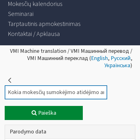
Mokesčių kalendorius
Seminarai
Tarptautinis apmokestinimas
Kontaktai / Apklausa
VMI Machine translation / VMI Машинный перевод /
VMI Машинний переклад (
English
,
Русский
,
Українська
)
Paieška
Parodymo data