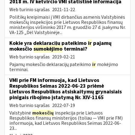
2018 m. IV ketvirčio VMI statistinė informacija
Web turinio sąrašas
2021-11-22
Politikų kreipimaisi į VMI dirbančius asmenis Valstybinės
mokesčių inspekcijos prie Lietuvos Respublikos finansų
ministerijos viršininko 2017 m. gruodžio 27 d. įsakymu Nr.
VA-125 „Dėl Valstybinėje...
Kokie yra deklaracijų pateikimo
ir
pajamų
mokesčio
sumokėjimo
terminai?
Web turinio sąrašas
2019-02-21
Pajamų mokesčio deklaracijų pateikimo
ir
mokėjimo
terminai.
VMI prie FM informuoja, kad Lietuvos
Respublikos Seimas 2022-06-23 priėmė
Lietuvos Respublikos atsiskaitymų grynaisiais
pinigais ribojimo įstatymą Nr. XIV-1165
Web turinio sąrašas
2022-07-19
Valstybinė
mokesčių
inspekcija prie Lietuvos
Respublikos finansų ministerijos (toliau — VMI prie FM)
informuoja, kad Lietuvos Respublikos Seimas 2022-06-
23...