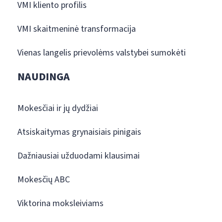
VMI kliento profilis
VMI skaitmeninė transformacija
Vienas langelis prievolėms valstybei sumokėti
NAUDINGA
Mokesčiai ir jų dydžiai
Atsiskaitymas grynaisiais pinigais
Dažniausiai užduodami klausimai
Mokesčių ABC
Viktorina moksleiviams