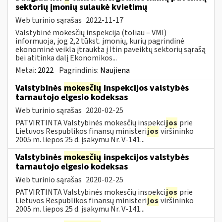
sektorių įmonių sulaukė kvietimų
Web turinio sąrašas
2022-11-17
Valstybinė mokesčių inspekcija (toliau – VMI)
informuoja, jog 2,2 tūkst. įmonių, kurių pagrindinė
ekonominė veikla įtraukta į Itin paveiktų sektorių sąrašą
bei atitinka dalį Ekonomikos...
Metai:
2022
Pagrindinis:
Naujiena
Valstybinės
mokesčių
inspekcijos valstybės
tarnautojo elgesio kodeksas
Web turinio sąrašas
2020-02-25
PATVIRTINTA Valstybinės mokesčių inspekci
jos
prie
Lietuvos Respublikos finansų ministeri
jos
viršininko
2005 m. liepos 25 d. įsakymu Nr. V-141...
Valstybinės
mokesčių
inspekcijos valstybės
tarnautojo elgesio kodeksas
Web turinio sąrašas
2020-02-25
PATVIRTINTA Valstybinės mokesčių inspekci
jos
prie
Lietuvos Respublikos finansų ministeri
jos
viršininko
2005 m. liepos 25 d. įsakymu Nr. V-141...