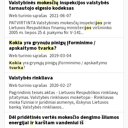
Valstybinės
mokesčių
inspekcijos valstybės
tarnautojo elgesio kodeksas
Web turinio sąrašas
2021-06-07
PATVIRTINTA Valstybinės mokesčių inspekci
jos
prie
Lietuvos Respublikos finansų ministeri
jos
viršininko
2005 m. liepos 25 d. įsakymu Nr. V-141...
Kokia
yra grynųjų pinigų įforminimo /
apskaitymo
tvarka
?
Web turinio sąrašas
2019-03-04
Kokia
yra grynųjų pinigų įforminimo / apskaitymo
tvarka
?
Valstybės rinkliava
Web turinio sąrašas
2020-02-27
Pagrindinis teisės aktas - Lietuvos Respublikos rinkliavų
įstatymas. Valstybės rinkliavos mokėtojai - Rinkliavas
moka fiziniai ir juridiniai asmenys, išskyrus Lietuvos
banką. Valstybės rinkliavos...
Dėl pridėtinės vertės mokesčio dengimo šilumos
energijai
ir
karštam vandeniui iš