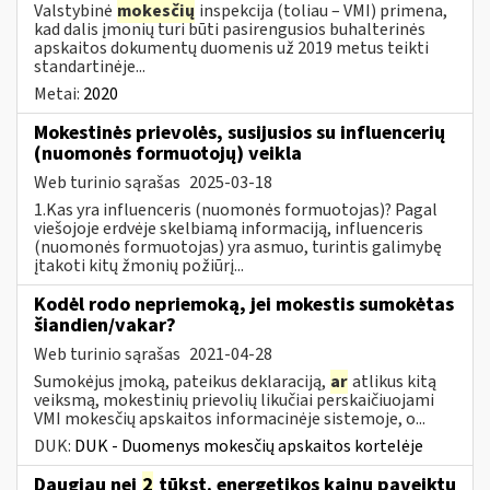
Valstybinė
mokesčių
inspekcija (toliau – VMI) primena,
kad dalis įmonių turi būti pasirengusios buhalterinės
apskaitos dokumentų duomenis už 2019 metus teikti
standartinėje...
Metai:
2020
Mokestinės prievolės, susijusios su influencerių
(nuomonės formuotojų) veikla
Web turinio sąrašas
2025-03-18
1.Kas yra influenceris (nuomonės formuotojas)? Pagal
viešojoje erdvėje skelbiamą informaciją, influenceris
(nuomonės formuotojas) yra asmuo, turintis galimybę
įtakoti kitų žmonių požiūrį...
Kodėl rodo nepriemoką, jei mokestis sumokėtas
šiandien/vakar?
Web turinio sąrašas
2021-04-28
Sumokėjus įmoką, pateikus deklaraciją,
ar
atlikus kitą
veiksmą, mokestinių prievolių likučiai perskaičiuojami
VMI mokesčių apskaitos informacinėje sistemoje, o...
DUK:
DUK - Duomenys mokesčių apskaitos kortelėje
Daugiau nei
2
tūkst. energetikos kainų paveiktų