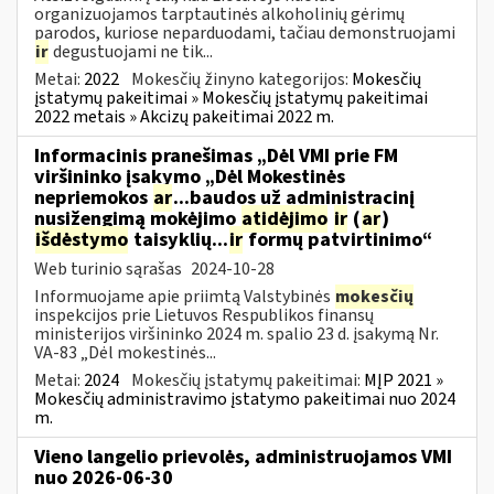
organizuojamos tarptautinės alkoholinių gėrimų
parodos, kuriose neparduodami, tačiau demonstruojami
ir
degustuojami ne tik...
Metai:
2022
Mokesčių žinyno kategorijos:
Mokesčių
įstatymų pakeitimai » Mokesčių įstatymų pakeitimai
2022 metais » Akcizų pakeitimai 2022 m.
Informacinis pranešimas „Dėl VMI prie FM
viršininko įsakymo „Dėl Mokestinės
nepriemokos
ar
...baudos už administracinį
nusižengimą mokėjimo
atidėjimo
ir
(
ar
)
išdėstymo
taisyklių...
ir
formų patvirtinimo“
Web turinio sąrašas
2024-10-28
Informuojame apie priimtą Valstybinės
mokesčių
inspekcijos prie Lietuvos Respublikos finansų
ministerijos viršininko 2024 m. spalio 23 d. įsakymą Nr.
VA-83 „Dėl mokestinės...
Metai:
2024
Mokesčių įstatymų pakeitimai:
MĮP 2021 »
Mokesčių administravimo įstatymo pakeitimai nuo 2024
m.
Vieno langelio prievolės, administruojamos VMI
nuo 2026-06-30