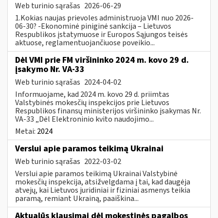
Web turinio sąrašas
2026-06-29
1.Kokias naujas prievoles administruoja VMI nuo 2026-
06-30? -Ekonominė piniginė sankcija – Lietuvos
Respublikos įstatymuose ir Europos Sąjungos teisės
aktuose, reglamentuojančiuose poveikio...
Dėl VMI prie FM viršininko 2024 m. kovo 29 d.
įsakymo Nr. VA-33
Web turinio sąrašas
2024-04-02
Informuojame, kad 2024 m. kovo 29 d. priimtas
Valstybinės mokesčių inspekcijos prie Lietuvos
Respublikos finansų ministerijos viršininko įsakymas Nr.
VA-33 „Dėl Elektroninio kvito naudojimo...
Metai:
2024
Verslui apie paramos teikimą Ukrainai
Web turinio sąrašas
2022-03-02
Verslui apie paramos teikimą Ukrainai Valstybinė
mokesčių inspekcija, atsižvelgdama į tai, kad daugėja
atvejų, kai Lietuvos juridiniai ir fiziniai asmenys teikia
paramą, remiant Ukrainą, paaiškina...
Aktualūs klausimai dėl mokestinės pagalbos