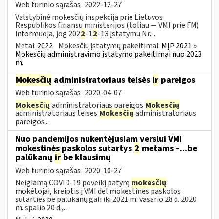
Web turinio sąrašas
2022-12-27
Valstybinė mokesčių inspekcija prie Lietuvos
Respublikos finansų ministerijos (toliau — VMI prie FM)
informuoja, jog 202
2
-1
2
-13 įstatymu Nr....
Metai:
2022
Mokesčių įstatymų pakeitimai:
MĮP 2021 »
Mokesčių administravimo įstatymo pakeitimai nuo 2023
m.
Mokesčių
administratoriaus teisės
ir
pareigos
Web turinio sąrašas
2020-04-07
Mokesčių
administratoriaus pareigos
Mokesčių
administratoriaus teisės
Mokesčių
administratoriaus
pareigos...
Nuo pandemijos nukentėjusiam verslui VMI
mokestinės paskolos sutartys
2
metams –...be
palūkanų
ir
be klausimų
Web turinio sąrašas
2020-10-27
Neigiamą COVID-19 poveikį patyrę
mokesčių
mokėtojai, kreiptis į VMI dėl mokestinės paskolos
sutarties be palūkanų gali iki 2021 m. vasario 28 d. 2020
m. spalio 20 d.,...