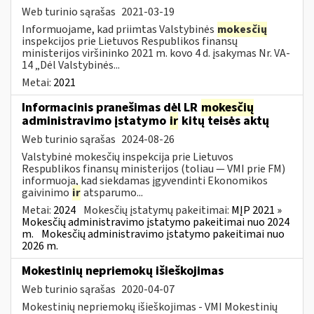
Web turinio sąrašas
2021-03-19
Informuojame, kad priimtas Valstybinės
mokesčių
inspekcijos prie Lietuvos Respublikos finansų
ministerijos viršininko 2021 m. kovo 4 d. įsakymas Nr. VA-
14 „Dėl Valstybinės...
Metai:
2021
Informacinis pranešimas dėl LR
mokesčių
administravimo įstatymo
ir
kitų teisės aktų
Web turinio sąrašas
2024-08-26
Valstybinė mokesčių inspekcija prie Lietuvos
Respublikos finansų ministerijos (toliau — VMI prie FM)
informuoja, kad siekdamas įgyvendinti Ekonomikos
gaivinimo
ir
atsparumo...
Metai:
2024
Mokesčių įstatymų pakeitimai:
MĮP 2021 »
Mokesčių administravimo įstatymo pakeitimai nuo 2024
m.
Mokesčių administravimo įstatymo pakeitimai nuo
2026 m.
Mokestinių nepriemokų išieškojimas
Web turinio sąrašas
2020-04-07
Mokestinių nepriemokų išieškojimas - VMI Mokestinių