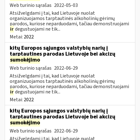
Web turinio sąrašas
2022-05-03
Atsižvelgdami į tai, kad Lietuvoje nuolat
organizuojamos tarptautinės alkoholinių gėrimų
parodos, kuriose neparduodami, tačiau demonstruojami
ir
degustuojami ne tik...
Metai:
2022
kitų Europos sąjungos valstybių narių į
tarptautines parodas Lietuvoje bei akcizų
sumokėjimo
Web turinio sąrašas
2022-06-29
Atsižvelgdami į tai, kad Lietuvoje nuolat
organizuojamos tarptautinės alkoholinių gėrimų
parodos, kuriose neparduodami, tačiau demonstruojami
ir
degustuojami ne tik...
Metai:
2022
kitų Europos sąjungos valstybių narių į
tarptautines parodas Lietuvoje bei akcizų
sumokėjimo
Web turinio sąrašas
2022-06-29
Atsižvelgdami į tai, kad Lietuvoje nuolat