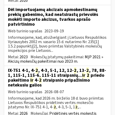
Metai:
2020
Dėl importuojamų akcizais apmokestinamų
prekių gabenimo, kad neatsirastų prievolės
mokėti importo akcizus, tvarkos aprašo
patvirtinimo
Web turinio sąrašas
2023-09-19
Informuojame, kad, atsižvelgiant į Lietuvos Respublikos
Vyriausybės 2002 m. vasario 15 d. nutarimo Nr. 235[1]
1.5.2 papunktį[2], buvo priimtas Valstybinės mokesčių
inspekcijos prie Lietuvos...
Metai:
2023
Mokesčių įstatymų pakeitimai:
MĮP 2021 »
Akcizų mokesčių pakeitimai nuo 2023 m.
IX-751 4-1, 4-
2
, 4-3, 5-1, 12, 12-
2
, 13-
2
, 78, 88-
1, 115-1, 115-6, 115-11 straipsnių...
ir
2
priedo
pakeitimo
ir
4-
2
straipsnio pripažinimo
netekusiu galios
Web turinio sąrašas
2026-08-07
Informuojame, kad 2026 m. birželio 18 d. buvo priimtas
Lietuvos Respublikos pridėtinės vertės mokesčio
įstatymo Nr. IX-751 4-1, 4-
2
, 4-3, 5-1, 1
2
,...
Metai:
2026
Mokesčiai:
Pridėtinės vertės mokestis