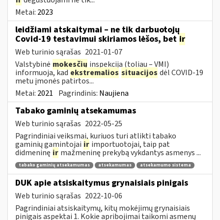
Metai:
2023
leidžiami atskaitymai – ne tik darbuotojų
Covid-19 testavimui skiriamos lėšos, bet
ir
Web turinio sąrašas
2021-01-07
Valstybinė
mokesčių
inspekcija (toliau – VMI)
informuoja, kad
ekstremalios
situacijos
dėl COVID-19
metu įmonės patirtos...
Metai:
2021
Pagrindinis:
Naujiena
Tabako gaminių atsekamumas
Web turinio sąrašas
2022-05-25
Pagrindiniai veiksmai, kuriuos turi atlikti tabako
gaminių gamintojai
ir
importuotojai, taip pat
didmeninę
ir
mažmeninę prekybą vykdantys asmenys ...
tabako gaminių atsekamumas
atsekamumas
atsekamumo sistema
DUK apie atsiskaitymus grynaisiais pinigais
Web turinio sąrašas
2022-10-06
Pagrindiniai atsiskaitymų, kitų mokėjimų grynaisiais
pinigais aspektai 1. Kokie apribojimai taikomi asmenų