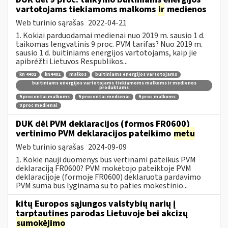
vartotojams tiekiamoms malkoms
ir
medienos
Web turinio sąrašas
2022-04-21
1. Kokiai parduodamai medienai nuo 2019 m. sausio 1 d.
taikomas lengvatinis 9 proc. PVM tarifas? Nuo 2019 m.
sausio 1 d. buitiniams energijos vartotojams, kaip jie
apibrėžti Lietuvos Respublikos...
kn 4401
kn4401
malkos
buitiniams energijos vartotojams
buitiniams energijos vartotojams tiekiamoms malkoms ir medienos
produktams
9 procentai malkoms
9 procentai medienai
9 proc malkoms
9 proc medienai
DUK dėl PVM deklaracijos (formos FR0600)
vertinimo PVM deklaracijos pateikimo
metu
Web turinio sąrašas
2024-09-09
1. Kokie nauji duomenys bus vertinami pateikus PVM
deklaraciją FR0600? PVM mokėtojo pateiktoje PVM
deklaracijoje (formoje FR0600) deklaruota pardavimo
PVM suma bus lyginama su to paties mokestinio...
kitų Europos sąjungos valstybių narių į
tarptautines parodas Lietuvoje bei akcizų
sumokėjimo