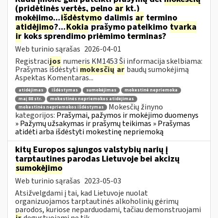
(pridėtinės vertės, pelno
ar
kt.)
mokėjimo...
išdėstymo
dalimis
ar
termino
atidėjimo
?...
Kokia
prašymo pateikimo
tvarka
ir
koks sprendimo priėmimo terminas?
Web turinio sąrašas
2026-04-01
Registraci
jos
numeris KM1453 Ši informacija skelbiama:
Prašymas išdėstyti
mokesčių
ar
baudų sumokėjimą
Aspektas Komentaras...
atidėjimas
išdėstymas
sumokėjimas
mokestinė nepriemoka
maį 88 str.
mokestinės nepriemokos atidėjimas
Mokesčių žinyno
mokestinės nepriemokos išdėstymas
kategorijos:
Prašymai, pažymos ir mokėjimo duomenys
» Pažymų užsakymas ir prašymų teikimas » Prašymas
atidėti arba išdėstyti mokestinę nepriemoką
kitų Europos sąjungos valstybių narių į
tarptautines parodas Lietuvoje bei akcizų
sumokėjimo
Web turinio sąrašas
2023-05-03
Atsižvelgdami į tai, kad Lietuvoje nuolat
organizuojamos tarptautinės alkoholinių gėrimų
parodos, kuriose neparduodami, tačiau demonstruojami
ir
degustuojami ne tik...