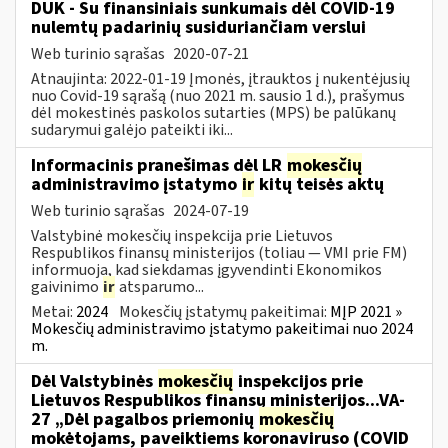
DUK - Su finansiniais sunkumais dėl COVID-19
nulemtų padarinių susiduriančiam verslui
Web turinio sąrašas
2020-07-21
Atnaujinta: 2022-01-19 Įmonės, įtrauktos į nukentėjusių
nuo Covid-19 sąrašą (nuo 2021 m. sausio 1 d.), prašymus
dėl mokestinės paskolos sutarties (MPS) be palūkanų
sudarymui galėjo pateikti iki...
Informacinis pranešimas dėl LR
mokesčių
administravimo įstatymo
ir
kitų teisės aktų
Web turinio sąrašas
2024-07-19
Valstybinė mokesčių inspekcija prie Lietuvos
Respublikos finansų ministerijos (toliau — VMI prie FM)
informuoja, kad siekdamas įgyvendinti Ekonomikos
gaivinimo
ir
atsparumo...
Metai:
2024
Mokesčių įstatymų pakeitimai:
MĮP 2021 »
Mokesčių administravimo įstatymo pakeitimai nuo 2024
m.
Dėl Valstybinės
mokesčių
inspekcijos prie
Lietuvos Respublikos finansų ministerijos...VA-
27 „Dėl pagalbos priemonių
mokesčių
mokėtojams, paveiktiems koronaviruso (COVID