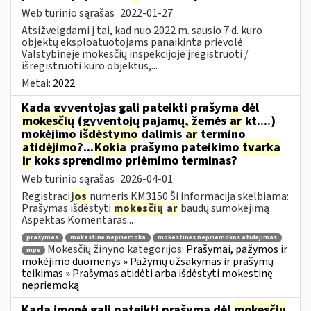
Web turinio sąrašas
2022-01-27
Atsižvelgdami į tai, kad nuo 2022 m. sausio 7 d. kuro
objektų eksploatuotojams panaikinta prievolė
Valstybinėje mokesčių inspekcijoje įregistruoti /
išregistruoti kuro objektus,...
Metai:
2022
Kada gyventojas gali pateikti prašymą dėl
mokesčių
(gyventojų pajamų, žemės
ar
kt....)
mokėjimo
išdėstymo
dalimis
ar
termino
atidėjimo
?...
Kokia
prašymo pateikimo
tvarka
ir
koks sprendimo priėmimo terminas?
Web turinio sąrašas
2026-04-01
Registraci
jos
numeris KM3150 Ši informacija skelbiama:
Prašymas išdėstyti
mokesčių
ar
baudų sumokėjimą
Aspektas Komentaras...
prašymas
mokestinė nepriemoka
mokestinės nepriemokos atidėjimas
Mokesčių žinyno kategorijos:
Prašymai, pažymos ir
mps
mokėjimo duomenys » Pažymų užsakymas ir prašymų
teikimas » Prašymas atidėti arba išdėstyti mokestinę
nepriemoką
Kada įmonė gali pateikti prašymą dėl
mokesčių