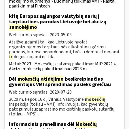
mokėjimo duomenys » Duomenų teikimas VMI » Raštai,
paaiškinimai Fintech
kitų Europos sąjungos valstybių narių į
tarptautines parodas Lietuvoje bei akcizų
sumokėjimo
Web turinio sąrašas
2023-05-03
Atsižvelgdami į tai, kad Lietuvoje nuolat
organizuojamos tarptautinės alkoholinių gėrimų
parodos, kuriose neparduodami, tačiau demonstruojami
ir
degustuojami ne tik...
Metai:
2023
Mokesčių įstatymų pakeitimai:
MĮP 2021 »
Akcizų mokesčių pakeitimai nuo 2023 m.
Dėl
mokesčių
atidėjimo
besikreipiančius
gyventojus VMI sprendimas pasieks greičiau
Web turinio sąrašas
2020-07-20
2020 m. liepos 16 d., Vilnius. Valstybinė
mokesčių
inspekcija (toliau – VMI) informuoja, kad gyventojų
patogumui supaprastino mokestinių paskolų sutarčių
(toliau – MPS)...
Informacinis pranešimas dėl
Mokesčių