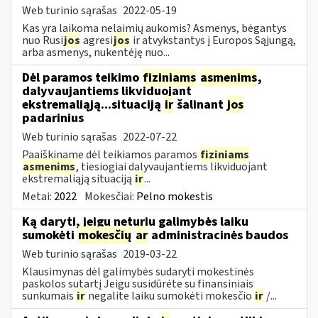
Web turinio sąrašas
2022-05-19
Kas yra laikoma nelaimių aukomis? Asmenys, bėgantys
nuo Rusi
jos
agresi
jos
ir atvykstantys į Europos Sąjungą,
arba asmenys, nukentėję nuo...
Dėl paramos teikimo
fiziniams
asmenims
,
dalyvaujantiems likviduojant
ekstremaliąją...situaciją
ir
šalinant
jos
padarinius
Web turinio sąrašas
2022-07-22
Paaiškiname dėl teikiamos paramos
fiziniams
asmenims
, tiesiogiai dalyvaujantiems likviduojant
ekstremaliąją situaciją
ir
...
Metai:
2022
Mokesčiai:
Pelno mokestis
Ką daryti, jeigu neturiu galimybės laiku
sumokėti
mokesčių
ar
administracinės baudos
Web turinio sąrašas
2019-03-22
Klausimynas dėl galimybės sudaryti mokestinės
paskolos sutartį Jeigu susidūrėte su finansiniais
sunkumais
ir
negalite laiku sumokėti mokesčio
ir
/...