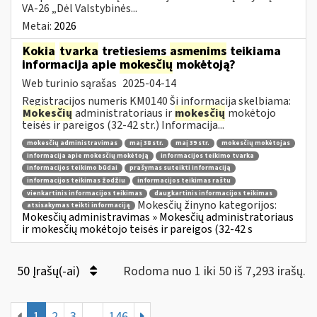
VA-26 „Dėl Valstybinės...
Metai:
2026
Kokia
tvarka
tretiesiems
asmenims
teikiama
informacija apie
mokesčių
mokėtoją?
Web turinio sąrašas
2025-04-14
Registracijos numeris KM0140 Ši informacija skelbiama:
Mokesčių
administratoriaus ir
mokesčių
mokėtojo
teisės ir pareigos (32-42 str.) Informacija...
mokesčių administravimas
maį 38 str.
maį 39 str.
mokesčių mokėtojas
informacija apie mokesčių mokėtoją
informacijos teikimo tvarka
informacijos teikimo būdai
prašymas suteikti informaciją
informacijos teikimas žodžiu
informacijos teikimas raštu
vienkartinis informacijos teikimas
daugkartinis informacijos teikimas
Mokesčių žinyno kategorijos:
atsisakymas teikti informaciją
Mokesčių administravimas » Mokesčių administratoriaus
ir mokesčių mokėtojo teisės ir pareigos (32-42 s
50 Įrašų(-ai)
Rodoma nuo 1 iki 50 iš 7,293 irašų.
1
2
3
...
146