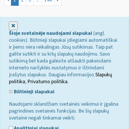
Uždaryti
Šioje svetainėje naudojami slapukai
(angl.
cookies). Būtinieji slapukai įdiegiami automatiškai
ir jiems nėra reikalingas Jūsų sutikimas. Taip pat
galite sutikti ir su kitų slapukų naudojimu. Savo
sutikimą bet kada galėsite atšaukti pakeisdami
interneto naršyklės nustatymus ir ištrindami
įrašytus slapukus. Daugiau informacijos
Slapukų
politika
;
Privatumo politika.
Būtinieji slapukai
Naudojami sklandžiam svetainės veikimui ir įgalina
pagrindines svetainės funkcijas. Be šių slapukų
svetainė negali tinkamai veikti.
Analitiniai slapukai