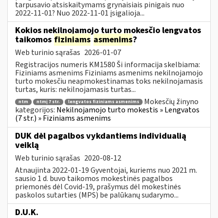
tarpusavio atsiskaitymams grynaisiais pinigais nuo
2022-11-01? Nuo 2022-11-01 įsigalioja...
Kokios nekilnojamojo turto mokesčio lengvatos
taikomos
fiziniams
asmenims
?
Web turinio sąrašas
2026-01-07
Registracijos numeris KM1580 Ši informacija skelbiama:
Fiziniams asmenims Fiziniams asmenims nekilnojamojo
turto mokesčiu neapmokestinamas toks nekilnojamasis
turtas, kuris: nekilnojamasis turtas...
Mokesčių žinyno
ntm
ntmį 7 str.
lengvatos fiziniams asmenims
kategorijos:
Nekilnojamojo turto mokestis » Lengvatos
(7 str.) » Fiziniams asmenims
DUK dėl pagalbos vykdantiems individualią
veiklą
Web turinio sąrašas
2020-08-12
Atnaujinta 2022-01-19 Gyventojai, kuriems nuo 2021 m.
sausio 1 d. buvo taikomos mokestinės pagalbos
priemonės dėl Covid-19, prašymus dėl mokestinės
paskolos sutarties (MPS) be palūkanų sudarymo...
D.U.K.