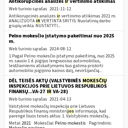
Antikorupcinės analizės
ir
vertinimo atlikimas
Web turinio sąrašas
2021-11-12
Antikorupcinės analizės
ir
vertinimo atlikimas 2021 m.
ANALIZUOTA
IR
VERTINTA SRITIS: Nuolatinių darbo
grupių veikla. NUSTATYTI...
Pelno mokesčio įstatymo pakeitimai nuo 2025
m.
Web turinio sąrašas
2024-08-12
1.Pagal Pelno mokesčio įstatymo pakeitimą, nuo 2025
m. sausio 1 d. įsigijus lengvuosius automobilius,
leidžiamiems atskaitymams bus galima priskirti
automobilio įsigijimo kainos dalį, neviršijančią...
DĖL TEISĖS AKTŲ (VALSTYBINĖS
MOKESČIŲ
INSPEKCIJOS PRIE LIETUVOS RESPUBLIKOS
FINANSŲ...VA-27
IR
VA-28)
Web turinio sąrašas
2021-04-13
Valstybinė mokesčių inspekcija prie Lietuvos
Respublikos finansų ministeri
jos
informuoja, kad
parengė šiuos teisės aktus: 1. Valstybinės mokesčių...
Metai:
2021
Mokesčiai:
Pelno mokestis
Pagrindinis:
Mokesčio naujiena