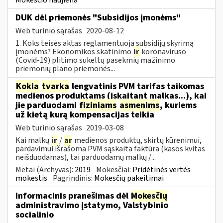
DUK dėl priemonės "Subsidijos įmonėms"
Web turinio sąrašas
2020-08-12
1. Koks teisės aktas reglamentuoja subsidijų skyrimą
įmonėms? Ekonomikos skatinimo
ir
koronaviruso
(Covid-19) plitimo sukeltų pasekmių mažinimo
priemonių plano priemonės...
Kokia
tvarka
lengvatinis PVM tarifas taikomas
medienos produktams (įskaitant malkas...), kai
jie parduodami
fiziniams
asmenims
, kuriems
už kietą kurą kompensacijas teikia
Web turinio sąrašas
2019-03-08
Kai malkų
ir
/
ar
medienos produktų, skirtų kūrenimui,
pardavimui išrašoma PVM sąskaita faktūra (kasos kvitas
neišduodamas), tai parduodamų malkų /...
Metai (Archyvas):
2019
Mokesčiai:
Pridėtinės vertės
mokestis
Pagrindinis:
Mokesčių pakeitimai
Informacinis pranešimas dėl
Mokesčių
administravimo įstatymo, Valstybinio
socialinio