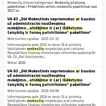
Mokesčių žinyno kategorijos:
Mokesčių įstatymų
pakeitimai » Pridėtinės vertės mokesčio pakeitimai nuo
2027 m.
VA-83 „Dėl Mokestinės nepriemokos
ar
baudos
už administracinį nusižengimą
mokėjimo...
atidėjimo
ir
(
ar
)
išdėstymo
taisyklių
ir
formų patvirtinimo“ pakeitimo“
Web turinio sąrašas
2025-03-31
Informuojame apie 2025 m. kovo 26 d. priimtą
Valstybinės
mokesčių
inspekcijos prie Lietuvos
Respublikos finansų ministerijos viršininko įsakymą Nr.
VA-23 „Dėl Valstybinės...
Metai:
2025
VA-83 „Dėl Mokestinės nepriemokos
ar
baudos
už administracinį nusižengimą
mokėjimo...
atidėjimo
ir
(
ar
)
išdėstymo
taisyklių
ir
formų patvirtinimo“ pakeitimo“
Web turinio sąrašas
2026-04-08
Informuojame apie 2026 m. kovo 31 d. priimtą
Valstybinės
mokesčių
inspekcijos prie Lietuvos
Respublikos finansų ministerijos viršininko įsakymą Nr.