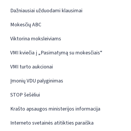
Dažniausiai užduodami klausimai
Mokesčių ABC
Viktorina moksleiviams
VMI kviečia į „Pasimatymą su mokesčiais“
VMI turto aukcionai
Įmonių VDU palyginimas
STOP šešėliui
Krašto apsaugos ministerijos informacija
Interneto svetainės atitikties paraiška