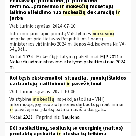
deklaracijų pateikimo, jų pateikimo
termino...pratęsimo
ir
mokesčių
mokėtojų
laikino atleidimo nuo
mokesčių
deklaracijų
ir
(arba
Web turinio sąrašas
2024-07-10
Informuojame apie priimtą Valstybinės
mokesčių
inspekcijos prie Lietuvos Respublikos finansų
ministerijos viršininko 2024 m. liepos 4 d. įsakymą Nr. VA-
54 „Dėl...
Metai:
2024
Mokesčių įstatymų pakeitimai:
MĮP 2021 »
Mokesčių administravimo įstatymo pakeitimai nuo 2024
m.
Kol tęsis ekstremalioji situacija, įmonių išlaidos
darbuotojų maitinimui
ir
pavežėjimui
Web turinio sąrašas
2021-10-06
Valstybinė
mokesčių
inspekcija (toliau – VMI)
informuoja, jog nuo šiol įmonės darbuotojų maitinimui
ir
pavežėjimui į darbą patiriamas išlaidas gali...
Metai:
2021
Pagrindinis:
Naujiena
Dėl pasikeitimų, susijusių su energinių (naftos)
produktų apskaita
ir
ataskaitų teikimu