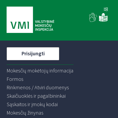
Prisijungti
Mokesčių mokėtojų informacija
Formos
Rinkmenos / Atviri duomenys
Skaičiuoklės ir pagalbininkai
Sąskaitos ir įmokų kodai
Mokesčių žinynas