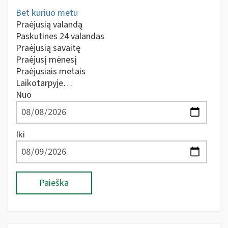
Bet kuriuo metu
Praėjusią valandą
Paskutines 24 valandas
Praėjusią savaitę
Praėjusį mėnesį
Praėjusiais metais
Laikotarpyje…
Nuo
Iki
Paieška