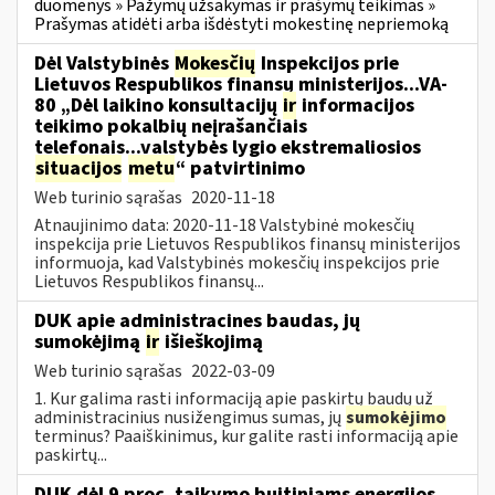
duomenys » Pažymų užsakymas ir prašymų teikimas »
Prašymas atidėti arba išdėstyti mokestinę nepriemoką
Dėl Valstybinės
Mokesčių
Inspekcijos prie
Lietuvos Respublikos finansų ministerijos...VA-
80 „Dėl laikino konsultacijų
ir
informacijos
teikimo pokalbių neįrašančiais
telefonais...valstybės lygio ekstremaliosios
situacijos
metu
“ patvirtinimo
Web turinio sąrašas
2020-11-18
Atnaujinimo data: 2020-11-18 Valstybinė mokesčių
inspekcija prie Lietuvos Respublikos finansų ministerijos
informuoja, kad Valstybinės mokesčių inspekcijos prie
Lietuvos Respublikos finansų...
DUK apie administracines baudas, jų
sumokėjimą
ir
išieškojimą
Web turinio sąrašas
2022-03-09
1. Kur galima rasti informaciją apie paskirtų baudų už
administracinius nusižengimus sumas, jų
sumokėjimo
terminus? Paaiškinimus, kur galite rasti informaciją apie
paskirtų...
DUK dėl 9 proc. taikymo buitiniams energijos