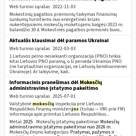
Web turinio sąrašas
2022-11-03
Mokestinių pagalbos priemonių taikymas finansinių
sunkumų turintiems nuo energetinės krizės
nukentėjusiems mokesčių mokėtojams baigėsi 2023 m.
balandžio 30 d. Mokestinės pagalbos priemonės buvo...
Aktualūs klausimai dėl paramos Ukrainai
Web turinio sąrašas
2022-03-03
1.Lietuvos pelno nesiekianti organizacija (PNO) teikia
kitai Lietuvos PNO paramą, o ši perveda Ukrainos PNO
(ne tarptautinei organizacijai, ne Lietuvių bendruomenei
Ukrainoje). Ar laikysime, kad...
Informacinis pranešimas dėl
Mokesčių
administravimo įstatymo pakeitimo
Web turinio sąrašas
2025-07-01
Valstybinė
mokesčių
inspekcija prie Lietuvos
Respublikos finansų ministeri
jos
(toliau — VMI prie FM)
informuoja apie priimtus Lietuvos Respublikos...
Metai:
2025
Mokesčių įstatymų pakeitimai:
Mokesčių
administravimo įstatymo pakeitimai nuo 2026 m.
Mokesčių žinyno kategorijos:
Prašymai, pažymos ir