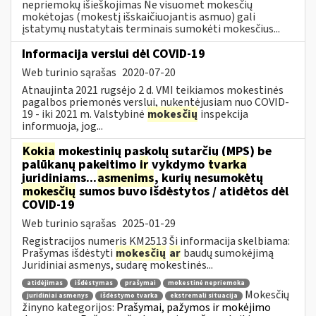
nepriemokų išieškojimas Ne visuomet mokesčių
mokėtojas (mokestį išskaičiuojantis asmuo) gali
įstatymų nustatytais terminais sumokėti mokesčius...
Informacija verslui dėl COVID-19
Web turinio sąrašas
2020-07-20
Atnaujinta 2021 rugsėjo 2 d. VMI teikiamos mokestinės
pagalbos priemonės verslui, nukentėjusiam nuo COVID-
19 - iki 2021 m. Valstybinė
mokesčių
inspekcija
informuoja, jog...
Kokia
mokestinių paskolų sutarčių (MPS) be
palūkanų pakeitimo
ir
vykdymo
tvarka
juridiniams...
asmenims
, kurių nesumokėtų
mokesčių
sumos buvo išdėstytos / atidėtos dėl
COVID-19
Web turinio sąrašas
2025-01-29
Registracijos numeris KM2513 Ši informacija skelbiama:
Prašymas išdėstyti
mokesčių
ar
baudų sumokėjimą
Juridiniai asmenys, sudarę mokestinės...
atidėjimas
išdėstymas
prašymai
mokestinė nepriemoka
Mokesčių
juridiniai asmenys
išdėstymo tvarka
ekstremali situacija
žinyno kategorijos:
Prašymai, pažymos ir mokėjimo