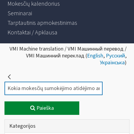
Mokesčių kalendorius
Seminarai
Tarptautinis apmokestinimas
Kontaktai / Apklausa
VMI Machine translation / VMI Машинный перевод /
VMI Машинний переклад (
English
,
Русский
,
Українська
)
Paieška
Kategorijos