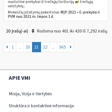
nuotoline prekybai iš trečiųjų teritorijų
ar
trečiųjų
valstybių...
Mokesčių įstatymų pakeitimai:
MĮP 2021 » E-prekyba ir
PVM nuo 2021 m. liepos 1 d.
20 Įrašų(-ai)
Rodoma nuo 401 iki 420 iš 7,292 irašų.
1
...
20
21
22
...
365
APIE VMI
Misija, Vizija ir Vertybės
Struktūra ir kontaktinė informacija