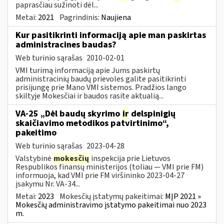
paprasčiau sužinoti dėl...
Metai:
2021
Pagrindinis:
Naujiena
Kur pasitikrinti informaciją apie man paskirtas
administracines baudas?
Web turinio sąrašas
2010-02-01
VMI turimą informaciją apie Jums paskirtų
administracinių baudų prievoles galite pasitikrinti
prisijungę prie Mano VMI sistemos. Pradžios lango
skiltyje Mokesčiai ir baudos rasite aktualią...
VA-25 „Dėl baudų skyrimo
ir
delspinigių
skaičiavimo metodikos patvirtinimo“,
pakeitimo
Web turinio sąrašas
2023-04-28
Valstybinė
mokesčių
inspekcija prie Lietuvos
Respublikos finansų ministerijos (toliau ― VMI prie FM)
informuoja, kad VMI prie FM viršininko 2023-04-27
įsakymu Nr. VA-34...
Metai:
2023
Mokesčių įstatymų pakeitimai:
MĮP 2021 »
Mokesčių administravimo įstatymo pakeitimai nuo 2023
m.