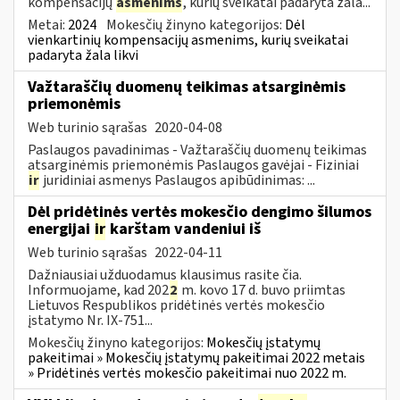
kompensacijų
asmenims
, kurių sveikatai padaryta žala...
Metai:
2024
Mokesčių žinyno kategorijos:
Dėl
vienkartinių kompensacijų asmenims, kurių sveikatai
padaryta žala likvi
Važtaraščių duomenų teikimas atsarginėmis
priemonėmis
Web turinio sąrašas
2020-04-08
Paslaugos pavadinimas - Važtaraščių duomenų teikimas
atsarginėmis priemonėmis Paslaugos gavėjai - Fiziniai
ir
juridiniai asmenys Paslaugos apibūdinimas: ...
Dėl pridėtinės vertės mokesčio dengimo šilumos
energijai
ir
karštam vandeniui iš
Web turinio sąrašas
2022-04-11
Dažniausiai užduodamus klausimus rasite čia.
Informuojame, kad 202
2
m. kovo 17 d. buvo priimtas
Lietuvos Respublikos pridėtinės vertės mokesčio
įstatymo Nr. IX-751...
Mokesčių žinyno kategorijos:
Mokesčių įstatymų
pakeitimai » Mokesčių įstatymų pakeitimai 2022 metais
» Pridėtinės vertės mokesčio pakeitimai nuo 2022 m.