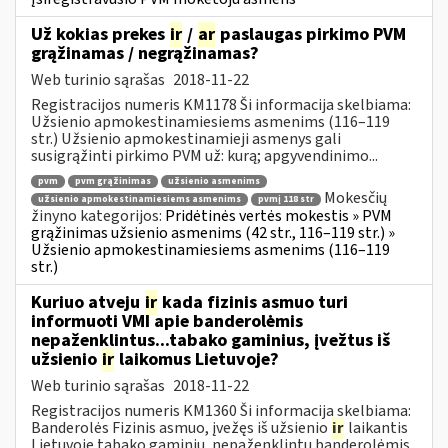
Už kokias prekes
ir
/
ar
paslaugas pirkimo PVM
grąžinamas / negrąžinamas?
Web turinio sąrašas
2018-11-22
Registracijos numeris KM1178 Ši informacija skelbiama:
Užsienio apmokestinamiesiems asmenims (116–119
str.) Užsienio apmokestinamieji asmenys gali
susigrąžinti pirkimo PVM už: kurą; apgyvendinimo...
pvm
pvm grąžinimas
užsienio asmenims
Mokesčių
užsienio apmokestinamiesiems asmenims
pvmį 118 str
žinyno kategorijos:
Pridėtinės vertės mokestis » PVM
grąžinimas užsienio asmenims (42 str., 116–119 str.) »
Užsienio apmokestinamiesiems asmenims (116–119
str.)
Kuriuo atveju
ir
kada fizinis asmuo turi
informuoti VMI apie banderolėmis
nepaženklintus...tabako gaminius, įvežtus iš
užsienio
ir
laikomus Lietuvoje?
Web turinio sąrašas
2018-11-22
Registracijos numeris KM1360 Ši informacija skelbiama:
Banderolės Fizinis asmuo, įvežęs iš užsienio
ir
laikantis
Lietuvoje tabako gaminių, nepaženklintų banderolėmis