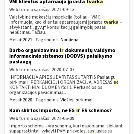
VMI klientus aptarnauja įprasta
tvarka
Web turinio sąrašas
2021-09-13
Valstybinė mokesčių inspekcija (toliau – VMI)
informuoja, kad klientai aptarnaujami įprasta
tvarka
–
atvykstant „gyvų“ konsultacijų galimybių pasas
nebūtinas. Tačiau...
Metai:
2021
Pagrindinis:
Naujiena
Darbo organizavimo
ir
dokumentų valdymo
informacinės sistemos (DODVS) palaikymo
paslaugų
Web turinio sąrašas
2020-07-07
INFORMACIJA APIE SUDARYTAS SUTARTIS Paslaugų
pirkimai I. PERKANČIOJI ORGANIZACIJA, ADRESAS
IR
KONTAKTINIAI DUOMENYS: I.1. Perkančiosios
organizacijos pavadinimas...
Metai:
2020
Pagrindinis:
Viešieji pirkimai
Kam skirtos Importo, ne ES
ir
ES schemos?
Web turinio sąrašas
2021-06-09
Importo schema – yra schema, kuri naudojama, siekiant
supaprastintai įvykdyti PVM prievoles, susijusias su