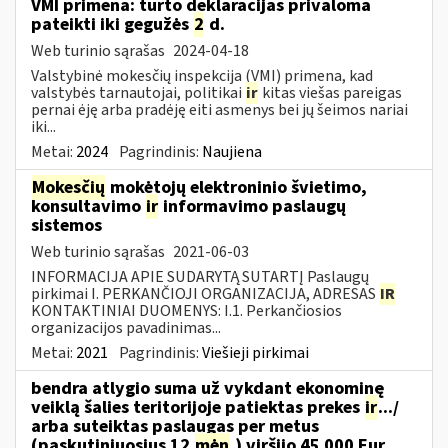
VMI primena: turto deklaracijas privaloma
pateikti iki gegužės
2
d.
Web turinio sąrašas
2024-04-18
Valstybinė mokesčių inspekcija (VMI) primena, kad
valstybės tarnautojai, politikai
ir
kitas viešas pareigas
pernai ėję arba pradėję eiti asmenys bei jų šeimos nariai
iki...
Metai:
2024
Pagrindinis:
Naujiena
Mokesčių
mokėtojų elektroninio švietimo,
konsultavimo
ir
informavimo paslaugų
sistemos
Web turinio sąrašas
2021-06-03
INFORMACIJA APIE SUDARYTĄ SUTARTĮ Paslaugų
pirkimai I. PERKANČIOJI ORGANIZACIJA, ADRESAS
IR
KONTAKTINIAI DUOMENYS: I.1. Perkančiosios
organizacijos pavadinimas...
Metai:
2021
Pagrindinis:
Viešieji pirkimai
bendra atlygio suma už vykdant ekonominę
veiklą šalies teritorijoje patiektas prekes
ir
.../
arba suteiktas paslaugas per metus
(paskutiniuosius 12
mėn
.) viršijo 45 000 Eur