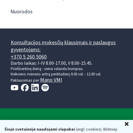
Nuorodos
Konsultacijos mokesčių klausimais ir paslaugos
gyventojams:
+370 5 260 5060
Darbo laikas: I-IV 8.00-17.00, V 8.00-15.45.
Prieššventinę dieną - viena valanda trumpiau.
Kiekvieno mėnesio antrą penktadienį 8.00 val. - 12.00 val.
Mano VMI
Paklausimas per
Valstybinė mokesčių inspekcija prie Lietuvos
U
Respublikos finansų ministerijos
Šioje svetainėje naudojami slapukai
(angl. cookies). Būtinieji