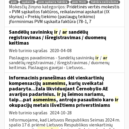
pvm
sąskaita
pvm sąskaita faktūra
pvm 79 str
faktūra neišrašoma
Mokesčių žinyno kategorijos:
Pridėtinės vertės mokestis
» PVM sąskaitos faktūros, reikalavimai apskaitai (IX
skyrius) » Prekių tiekimo (paslaugų teikimo)
įforminimas PVM sąskaita faktūra (78-1, 7
Sandėlių savininkų
ir
/
ar
sandėlių
registravimas / išregistravimas / duomenų
keitimas
Web turinio sąrašas
2020-04-08
Paslaugos pavadinimas - Sandėlių savininkų
ir
/
ar
sandėlių registravimas / išregistravimas / duomenų
keitimas. Paslaugos gavėjai - Lietuvos...
Informacinis pranešimas dėl vienkartinių
kompensacijų
asmenims
, kurių sveikatai
padaryta...žala likviduojant Černobylio AE
avarijos padarinius,
ir
jų šeimos nariams,
taip...pat
asmenims
, antrojo pasaulinio karo
ir
okupacijų metais išvežtiems priverstiniams
Web turinio sąrašas
2024-10-28
Informuojame, kad Lietuvos Respublikos Seimas 2024 m.
spalio 17 d. priėmė Lietuvos Respublikos vienkartinių