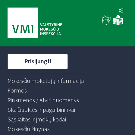
Prisijungti
Mokesčių mokėtojų informacija
Formos
Rinkmenos / Atviri duomenys
Skaičiuoklės ir pagalbininkai
Sąskaitos ir įmokų kodai
Mokesčių žinynas