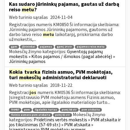
Kas sudaro jūrininkų pajamas, gautas už darbą
reiso
metu
?
Web turinio sąrašas
2024-11-04
Registracijos numeris KM0850 Ši informacija skelbiama:
Jūrininkų pajamos Jūrininkų pajamoms, gautoms už
darbo laivo reiso
metu
laikotarpį, priskiriama: darbo
užmokestis,...
gpm
jūrininkai
pajamos
gpmį 14 str
pajamos reiso metu
Mokesčių žinyno kategorijos:
Gyventojų pajamų
mokestis » Kitos pajamos / išmokos (pagal abėcėlę) »
Jūrininkų pajamos
Kokia
tvarka
fizinis asmuo, PVM mokėtojas,
turi
mokesčių
administratoriui deklaruoti
Web turinio sąrašas
2018-11-22
Registraci
jos
numeris KM0536 Ši informacija skelbiama:
Įsiregistravusio PVM mokėtoju asmens Fizinis asmuo,
PVM mokėtojas, apie ilgalaikio materialiojo turto...
fr0457
pvm
ilgalaikis turtas
pvmį 58 str
pvm atskaita
Mokesčių žinyno
fizinio asmens pvm atskaita
pvmį 61 str
kategorijos:
Pridėtinės vertės mokestis » PVM atskaita ir
jos tikslinimas (57-69 str.) » PVM atskaita »
Įsiregistravusio PVM mokėtoju asmens