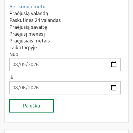
Bet kuriuo metu
Praėjusią valandą
Paskutines 24 valandas
Praėjusią savaitę
Praėjusį mėnesį
Praėjusiais metais
Laikotarpyje…
Nuo
Iki
Paieška