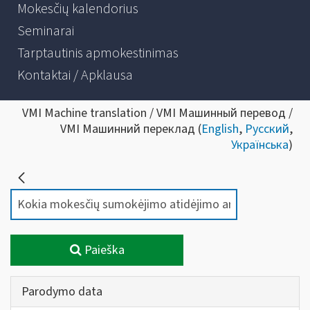
Mokesčių kalendorius
Seminarai
Tarptautinis apmokestinimas
Kontaktai / Apklausa
VMI Machine translation / VMI Машинный перевод /
VMI Машинний переклад (
English
,
Русский
,
Українська
)
Paieška
Parodymo data