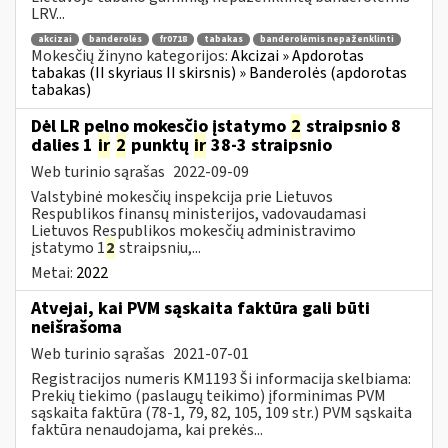
LRV...
akcizai
banderolės
fr0718
tabakas
banderolėmis nepaženklinti
Mokesčių žinyno kategorijos:
Akcizai » Apdorotas
tabakas (II skyriaus II skirsnis) » Banderolės (apdorotas
tabakas)
Dėl LR pelno mokesčio įstatymo
2
straipsnio 8
dalies 1
ir
2
punktų
ir
38-3 straipsnio
Web turinio sąrašas
2022-09-09
Valstybinė mokesčių inspekcija prie Lietuvos
Respublikos finansų ministerijos, vadovaudamasi
Lietuvos Respublikos mokesčių administravimo
įstatymo 1
2
straipsniu,...
Metai:
2022
Atvejai, kai PVM sąskaita faktūra gali būti
neišrašoma
Web turinio sąrašas
2021-07-01
Registracijos numeris KM1193 Ši informacija skelbiama:
Prekių tiekimo (paslaugų teikimo) įforminimas PVM
sąskaita faktūra (78-1, 79, 82, 105, 109 str.) PVM sąskaita
faktūra nenaudojama, kai prekės...