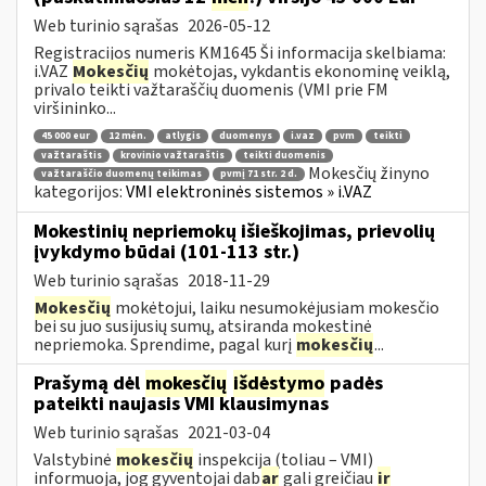
Web turinio sąrašas
2026-05-12
Registracijos numeris KM1645 Ši informacija skelbiama:
i.VAZ
Mokesčių
mokėtojas, vykdantis ekonominę veiklą,
privalo teikti važtaraščių duomenis (VMI prie FM
viršininko...
45 000 eur
12 mėn.
atlygis
duomenys
i.vaz
pvm
teikti
važtaraštis
krovinio važtaraštis
teikti duomenis
Mokesčių žinyno
važtaraščio duomenų teikimas
pvmį 71 str. 2 d.
kategorijos:
VMI elektroninės sistemos » i.VAZ
Mokestinių nepriemokų išieškojimas, prievolių
įvykdymo būdai (101-113 str.)
Web turinio sąrašas
2018-11-29
Mokesčių
mokėtojui, laiku nesumokėjusiam mokesčio
bei su juo susijusių sumų, atsiranda mokestinė
nepriemoka. Sprendime, pagal kurį
mokesčių
...
Prašymą dėl
mokesčių
išdėstymo
padės
pateikti naujasis VMI klausimynas
Web turinio sąrašas
2021-03-04
Valstybinė
mokesčių
inspekcija (toliau – VMI)
informuoja, jog gyventojai dab
ar
gali greičiau
ir