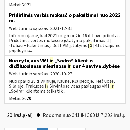
Metai:
2021
Pridėtinės vertės mokesčio pakeitimai nuo 2022
m.
Web turinio sąrašas
2021-12-31
Informuojame, kad 2021 m. gruodžio 16 d. buvo priimtas
Pridėtinės vertės mokesčio įstatymo pakeitimas[1]
(toliau − Pakeitimas). Dėl PVM įstatymo[
2
] 41 straipsnio
papildymo...
Nuo rytojaus VMI
ir
„Sodra“ klientus
didžiuosiuose miestuose
ir
dar 4 savivaldybėse
Web turinio sąrašas
2020-10-27
Nuo spalio 28 d. Vilniuje, Kaune, Klaipėdoje, Telšiuose,
Šilalėje, Trakuose
ir
Širvintose visas paslaugas VMI
ir
„Sodra“ klientams teiks tik...
Metai:
2020
20 Įrašų(-ai)
Rodoma nuo 341 iki 360 iš 7,292 irašų.