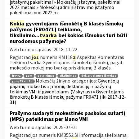
įstatymų pakeitimai » Mokesčių įstatymų pakeitimai
2022 metais » Mokesčių administravimo įstatymo
pakeitimai nuo 2022 m.
Kokia
gyventojams išmokėtų B klasės išmokų
pažymos (FR0471) teikiamo,
tikslinimo...
tvarka
bei kokios išmokos turi būti
nurodomos pažymoje?
Web turinio sąrašas
2018-11-22
Registraci
jos
numeris KM118
2
Aspektas Komentaras
Teikimo tvarka Gyventojams išmokėtų išmokų, pagal
mokesčio mokėjimo tvarką priskiriamų B klasės...
fr0471
gpm
pateikimas
tikslinimas
deklaruojamos išmokos
Mokesčių žinyno kategorijos:
Gyventojų
gpmį 33 str 2 d
pajamų mokestis » Įmonių deklaracijų ir pažymų
teikimas VMI ir gyventojams (V skyrius) » Gyventojams
išmokėtų B klasės išmokų pažyma FR0471 (iki 2017-12-
31)
Prašymo sudaryti mokestinės paskolos sutartį
(MPS) pateikimas per Mano VMI
Web turinio sąrašas
2025-07-01
Registracijos numeris KM3552 Ši informacija skelbiama: