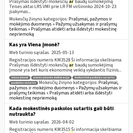
Prašymas išdėstyti mokesčių
ar
baudų sumokėjimą
Teises aktai LRS VMI prie LR FM viršininko 2024-10-23
įsakymas...
Mokesčių žinyno kategorijos:
Prašymai, pažymos ir
mokėjimo duomenys » Pažymų užsakymas ir prašymų
teikimas » Prašymas atidėti arba išdėstyti mokestinę
nepriemoką
Kas yra Viena Įmonė?
Web turinio sąrašas
2025-05-13
Registracijos numeris KM3528 Ši informacija skelbiama:
Prašymas išdėstyti mokesčių
ar
baudų sumokėjimą
Įmonė yra bet kuris ekonominę veiklą vykdantis fizinis...
viena įmonė
vienos įmonės deklaracija
mokestinė paskolos sutartis
Mokesčių žinyno kategorijos:
Prašymai,
paskolos sutartis
pažymos ir mokėjimo duomenys » Pažymų užsakymas ir
prašymų teikimas » Prašymas atidėti arba išdėstyti
mokestinę nepriemoką
Kada mokestinės paskolos sutartis gali būti
nutraukta?
Web turinio sąrašas
2026-04-02
Registracijos numeris KM3515 Ši informacija skelbiama: