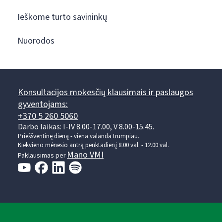
Ieškome turto savininkų
Nuorodos
Konsultacijos mokesčių klausimais ir paslaugos
gyventojams:
+370 5 260 5060
Darbo laikas: I-IV 8.00-17.00, V 8.00-15.45.
Prieššventinę dieną - viena valanda trumpiau.
Kiekvieno mėnesio antrą penktadienį 8.00 val. - 12.00 val.
Mano VMI
Paklausimas per