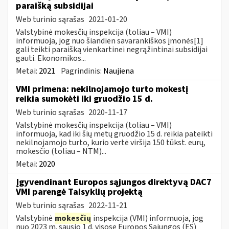
paraišką subsidijai
Web turinio sąrašas
2021-01-20
Valstybinė mokesčių inspekcija (toliau – VMI)
informuoja, jog nuo šiandien savarankiškos įmonės[1]
gali teikti paraišką vienkartinei negrąžintinai subsidijai
gauti. Ekonomikos...
Metai:
2021
Pagrindinis:
Naujiena
VMI primena: nekilnojamojo turto mokestį
reikia sumokėti iki gruodžio 15 d.
Web turinio sąrašas
2020-11-17
Valstybinė mokesčių inspekcija (toliau – VMI)
informuoja, kad iki šių metų gruodžio 15 d. reikia pateikti
nekilnojamojo turto, kurio vertė viršija 150 tūkst. eurų,
mokesčio (toliau – NTM)...
Metai:
2020
Įgyvendinant Europos sąjungos direktyvą DAC7
VMI parengė Taisyklių projektą
Web turinio sąrašas
2022-11-21
Valstybinė
mokesčių
inspekcija (VMI) informuoja, jog
nuo 2023 m. sausio 1 d. visose Europos Sąjungos (ES)