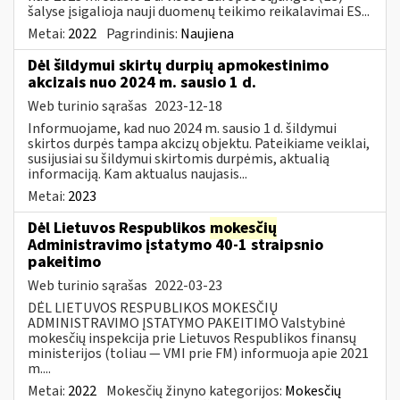
šalyse įsigalioja nauji duomenų teikimo reikalavimai ES...
Metai:
2022
Pagrindinis:
Naujiena
Dėl šildymui skirtų durpių apmokestinimo
akcizais nuo 2024 m. sausio 1 d.
Web turinio sąrašas
2023-12-18
Informuojame, kad nuo 2024 m. sausio 1 d. šildymui
skirtos durpės tampa akcizų objektu. Pateikiame veiklai,
susijusiai su šildymui skirtomis durpėmis, aktualią
informaciją. Kam aktualus naujasis...
Metai:
2023
Dėl Lietuvos Respublikos
mokesčių
Administravimo įstatymo 40-1 straipsnio
pakeitimo
Web turinio sąrašas
2022-03-23
DĖL LIETUVOS RESPUBLIKOS MOKESČIŲ
ADMINISTRAVIMO ĮSTATYMO PAKEITIMO Valstybinė
mokesčių inspekcija prie Lietuvos Respublikos finansų
ministerijos (toliau — VMI prie FM) informuoja apie 2021
m....
Metai:
2022
Mokesčių žinyno kategorijos:
Mokesčių