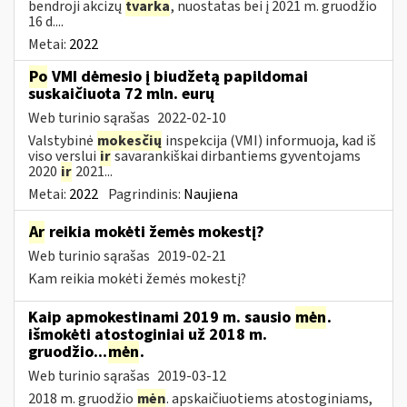
bendroji akcizų
tvarka
, nuostatas bei į 2021 m. gruodžio
16 d....
Metai:
2022
Po
VMI dėmesio į biudžetą papildomai
suskaičiuota 72 mln. eurų
Web turinio sąrašas
2022-02-10
Valstybinė
mokesčių
inspekcija (VMI) informuoja, kad iš
viso verslui
ir
savarankiškai dirbantiems gyventojams
2020
ir
2021...
Metai:
2022
Pagrindinis:
Naujiena
Ar
reikia mokėti žemės mokestį?
Web turinio sąrašas
2019-02-21
Kam reikia mokėti žemės mokestį?
Kaip apmokestinami 2019 m. sausio
mėn
.
išmokėti atostoginiai už 2018 m.
gruodžio...
mėn
.
Web turinio sąrašas
2019-03-12
2018 m. gruodžio
mėn
. apskaičiuotiems atostoginiams,