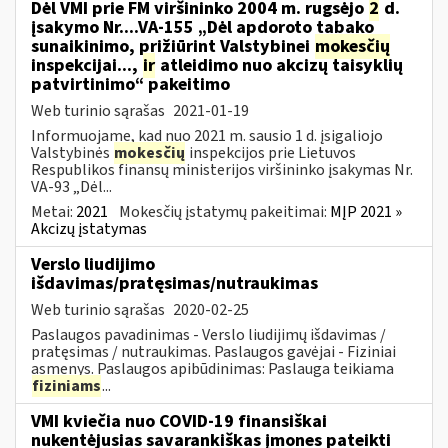
Dėl VMI prie FM viršininko 2004 m. rugsėjo
2
d.
įsakymo Nr....VA-155 „Dėl apdoroto tabako
sunaikinimo, prižiūrint Valstybinei
mokesčių
inspekcijai...,
ir
atleidimo nuo akcizų taisyklių
patvirtinimo“ pakeitimo
Web turinio sąrašas
2021-01-19
Informuojame, kad nuo 2021 m. sausio 1 d. įsigaliojo
Valstybinės
mokesčių
inspekcijos prie Lietuvos
Respublikos finansų ministerijos viršininko įsakymas Nr.
VA-93 „Dėl...
Metai:
2021
Mokesčių įstatymų pakeitimai:
MĮP 2021 »
Akcizų įstatymas
Verslo liudijimo
išdavimas/pratęsimas/nutraukimas
Web turinio sąrašas
2020-02-25
Paslaugos pavadinimas - Verslo liudijimų išdavimas /
pratęsimas / nutraukimas. Paslaugos gavėjai - Fiziniai
asmenys. Paslaugos apibūdinimas: Paslauga teikiama
fiziniams
...
VMI kviečia nuo COVID-19 finansiškai
nukentėjusias savarankiškas įmones pateikti