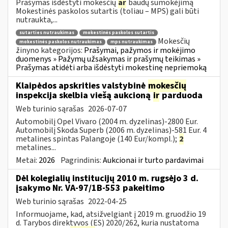
Prašymas išdėstyti mokesčių
ar
baudų sumokėjimą
Mokestinės paskolos sutartis (toliau – MPS) gali būti
nutraukta,...
sutarties nutraukimas
mokestinės paskolos sutartis
Mokesčių
mokestinės paskolos nutraukimas
mps nutraukimas
žinyno kategorijos:
Prašymai, pažymos ir mokėjimo
duomenys » Pažymų užsakymas ir prašymų teikimas »
Prašymas atidėti arba išdėstyti mokestinę nepriemoką
Klaipėdos apskrities valstybinė
mokesčių
inspekcija skelbia viešą aukcioną
ir
parduoda
Web turinio sąrašas
2026-07-07
Automobilį Opel Vivaro (2004 m. dyzelinas)-2800 Eur.
Automobilį Skoda Superb (2006 m. dyzelinas)-581 Eur. 4
metalines spintas Palangoje (140 Eur/kompl.);
2
metalines...
Metai:
2026
Pagrindinis:
Aukcionai ir turto pardavimai
Dėl kolegialių institucijų 2010 m. rugsėjo 3 d.
įsakymo Nr. VA-97/1B-553 pakeitimo
Web turinio sąrašas
2022-04-25
Informuojame, kad, atsižvelgiant į 2019 m. gruodžio 19
d. Tarybos direktyvos (ES) 2020/262, kuria nustatoma