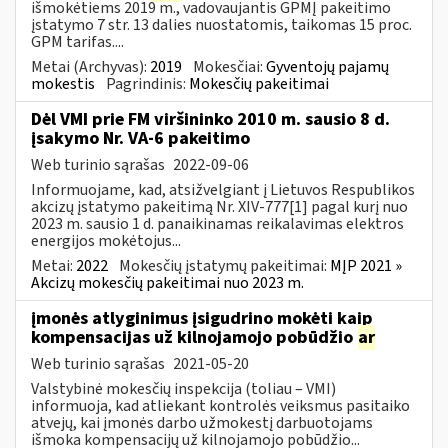
išmokėtiems 2019 m., vadovaujantis GPMĮ pakeitimo
įstatymo 7 str. 13 dalies nuostatomis, taikomas 15 proc.
GPM tarifas....
Metai (Archyvas):
2019
Mokesčiai:
Gyventojų pajamų
mokestis
Pagrindinis:
Mokesčių pakeitimai
Dėl VMI prie FM viršininko 2010 m. sausio 8 d.
įsakymo Nr. VA-6 pakeitimo
Web turinio sąrašas
2022-09-06
Informuojame, kad, atsižvelgiant į Lietuvos Respublikos
akcizų įstatymo pakeitimą Nr. XIV-777[1] pagal kurį nuo
2023 m. sausio 1 d. panaikinamas reikalavimas elektros
energijos mokėtojus...
Metai:
2022
Mokesčių įstatymų pakeitimai:
MĮP 2021 »
Akcizų mokesčių pakeitimai nuo 2023 m.
įmonės atlyginimus įsigudrino mokėti kaip
kompensacijas už kilnojamojo pobūdžio
ar
Web turinio sąrašas
2021-05-20
Valstybinė mokesčių inspekcija (toliau – VMI)
informuoja, kad atliekant kontrolės veiksmus pasitaiko
atvejų, kai įmonės darbo užmokestį darbuotojams
išmoka kompensacijų už kilnojamojo pobūdžio...