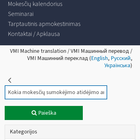
Mokesčių kalendorius
Seminarai
Tarptautinis apmokestinimas
Kontaktai / Apklausa
VMI Machine translation / VMI Машинный перевод /
VMI Машинний переклад (
English
,
Русский
,
Українська
)
Paieška
Kategorijos