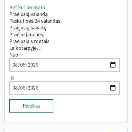
Bet kuriuo metu
Praėjusią valandą
Paskutines 24 valandas
Praėjusią savaitę
Praėjusį mėnesį
Praėjusiais metais
Laikotarpyje…
Nuo
Iki
Paieška