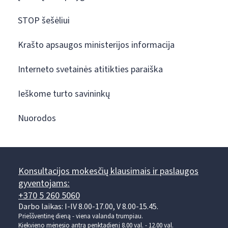
STOP šešėliui
Krašto apsaugos ministerijos informacija
Interneto svetainės atitikties paraiška
Ieškome turto savininkų
Nuorodos
Konsultacijos mokesčių klausimais ir paslaugos
gyventojams:
+370 5 260 5060
Darbo laikas: I-IV 8.00-17.00, V 8.00-15.45.
Prieššventinę dieną - viena valanda trumpiau.
Kiekvieno mėnesio antrą penktadienį 8.00 val. - 12.00 val.