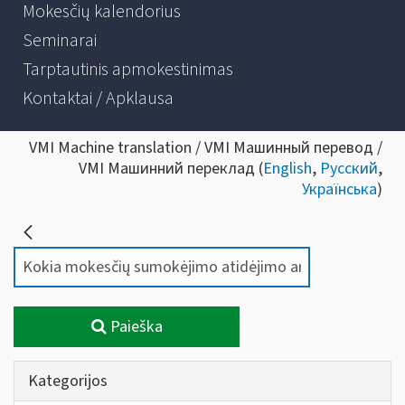
Mokesčių kalendorius
Seminarai
Tarptautinis apmokestinimas
Kontaktai / Apklausa
VMI Machine translation / VMI Машинный перевод /
VMI Машинний переклад (
English
,
Русский
,
Українська
)
Paieška
Kategorijos