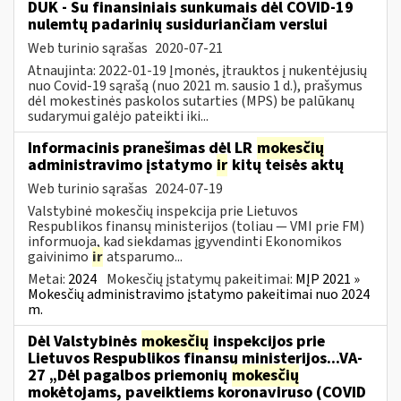
DUK - Su finansiniais sunkumais dėl COVID-19
nulemtų padarinių susiduriančiam verslui
Web turinio sąrašas
2020-07-21
Atnaujinta: 2022-01-19 Įmonės, įtrauktos į nukentėjusių
nuo Covid-19 sąrašą (nuo 2021 m. sausio 1 d.), prašymus
dėl mokestinės paskolos sutarties (MPS) be palūkanų
sudarymui galėjo pateikti iki...
Informacinis pranešimas dėl LR
mokesčių
administravimo įstatymo
ir
kitų teisės aktų
Web turinio sąrašas
2024-07-19
Valstybinė mokesčių inspekcija prie Lietuvos
Respublikos finansų ministerijos (toliau — VMI prie FM)
informuoja, kad siekdamas įgyvendinti Ekonomikos
gaivinimo
ir
atsparumo...
Metai:
2024
Mokesčių įstatymų pakeitimai:
MĮP 2021 »
Mokesčių administravimo įstatymo pakeitimai nuo 2024
m.
Dėl Valstybinės
mokesčių
inspekcijos prie
Lietuvos Respublikos finansų ministerijos...VA-
27 „Dėl pagalbos priemonių
mokesčių
mokėtojams, paveiktiems koronaviruso (COVID