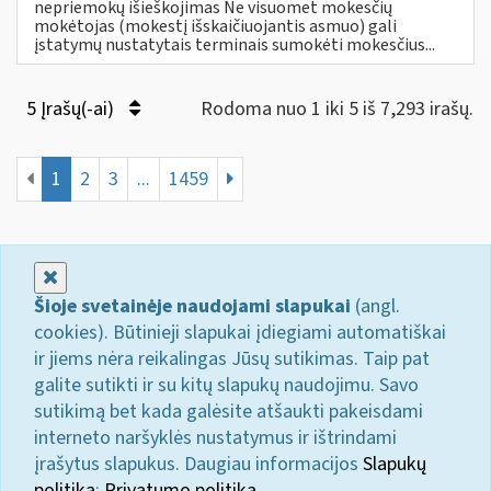
nepriemokų išieškojimas Ne visuomet mokesčių
mokėtojas (mokestį išskaičiuojantis asmuo) gali
įstatymų nustatytais terminais sumokėti mokesčius...
5 Įrašų(-ai)
Rodoma nuo 1 iki 5 iš 7,293 irašų.
1
2
3
...
1459
Uždaryti
Šioje svetainėje naudojami slapukai
(angl.
cookies). Būtinieji slapukai įdiegiami automatiškai
ir jiems nėra reikalingas Jūsų sutikimas. Taip pat
galite sutikti ir su kitų slapukų naudojimu. Savo
sutikimą bet kada galėsite atšaukti pakeisdami
interneto naršyklės nustatymus ir ištrindami
įrašytus slapukus. Daugiau informacijos
Slapukų
politika
;
Privatumo politika.