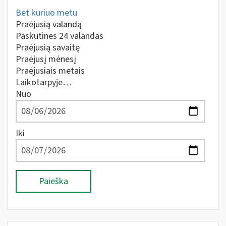
Bet kuriuo metu
Praėjusią valandą
Paskutines 24 valandas
Praėjusią savaitę
Praėjusį mėnesį
Praėjusiais metais
Laikotarpyje…
Nuo
Iki
Paieška