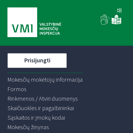
Prisijungti
Mokesčių mokėtojų informacija
Formos
Rinkmenos / Atviri duomenys
Skaičiuoklės ir pagalbininkai
Sąskaitos ir įmokų kodai
Mokesčių žinynas