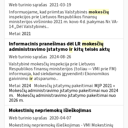
Web turinio sąrašas
2021-03-19
Informuojame, kad priimtas Valstybinės
mokesčių
inspekcijos prie Lietuvos Respublikos finansų
ministerijos viršininko 2021 m. kovo 4 d. įsakymas Nr. VA-
14 „Dėl Valstybinės...
Metai:
2021
Informacinis pranešimas dėl LR
mokesčių
administravimo įstatymo
ir
kitų teisės aktų
Web turinio sąrašas
2024-08-26
Valstybinė mokesčių inspekcija prie Lietuvos
Respublikos finansų ministerijos (toliau — VMI prie FM)
informuoja, kad siekdamas įgyvendinti Ekonomikos
gaivinimo
ir
atsparumo...
Metai:
2024
Mokesčių įstatymų pakeitimai:
MĮP 2021 »
Mokesčių administravimo įstatymo pakeitimai nuo 2024
m.
Mokesčių administravimo įstatymo pakeitimai nuo
2026 m.
Mokestinių nepriemokų išieškojimas
Web turinio sąrašas
2020-04-07
Mokestinių nepriemokų išieškojimas - VMI Mokestinių