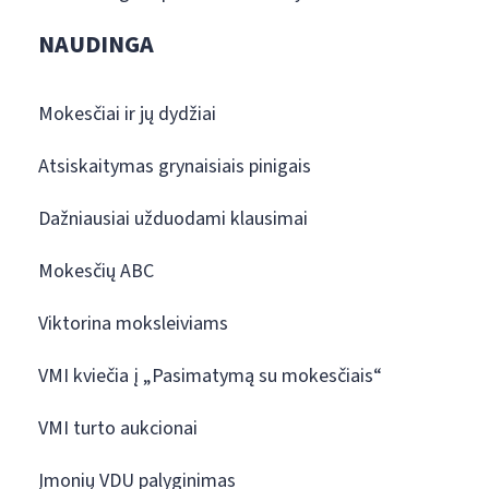
NAUDINGA
Mokesčiai ir jų dydžiai
Atsiskaitymas grynaisiais pinigais
Dažniausiai užduodami klausimai
Mokesčių ABC
Viktorina moksleiviams
VMI kviečia į „Pasimatymą su mokesčiais“
VMI turto aukcionai
Įmonių VDU palyginimas