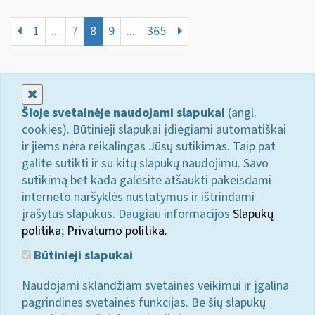
1
...
7
8
9
...
365
Uždaryti
Šioje svetainėje naudojami slapukai
(angl.
cookies). Būtinieji slapukai įdiegiami automatiškai
ir jiems nėra reikalingas Jūsų sutikimas. Taip pat
galite sutikti ir su kitų slapukų naudojimu. Savo
sutikimą bet kada galėsite atšaukti pakeisdami
interneto naršyklės nustatymus ir ištrindami
įrašytus slapukus. Daugiau informacijos
Slapukų
politika
;
Privatumo politika.
Būtinieji slapukai
Naudojami sklandžiam svetainės veikimui ir įgalina
pagrindines svetainės funkcijas. Be šių slapukų