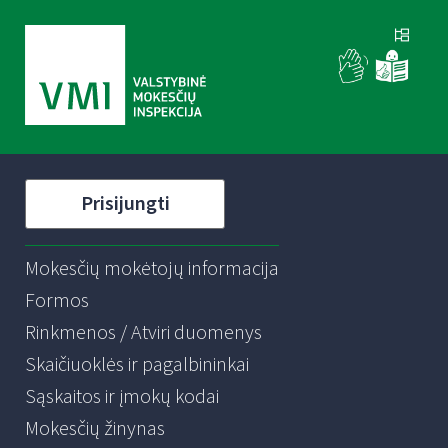
Prisijungti
Mokesčių mokėtojų informacija
Formos
Rinkmenos / Atviri duomenys
Skaičiuoklės ir pagalbininkai
Sąskaitos ir įmokų kodai
Mokesčių žinynas