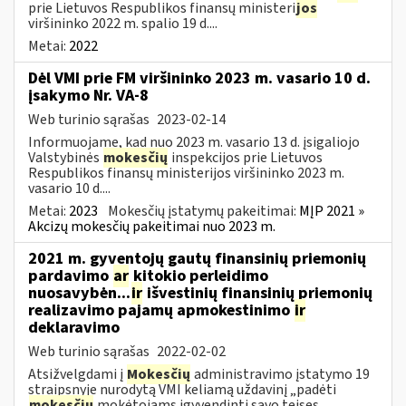
prie Lietuvos Respublikos finansų ministeri
jos
viršininko 2022 m. spalio 19 d....
Metai:
2022
Dėl VMI prie FM viršininko 2023 m. vasario 10 d.
įsakymo Nr. VA-8
Web turinio sąrašas
2023-02-14
Informuojame, kad nuo 2023 m. vasario 13 d. įsigaliojo
Valstybinės
mokesčių
inspekcijos prie Lietuvos
Respublikos finansų ministerijos viršininko 2023 m.
vasario 10 d....
Metai:
2023
Mokesčių įstatymų pakeitimai:
MĮP 2021 »
Akcizų mokesčių pakeitimai nuo 2023 m.
2021 m. gyventojų gautų finansinių priemonių
pardavimo
ar
kitokio perleidimo
nuosavybėn...
ir
išvestinių finansinių priemonių
realizavimo pajamų apmokestinimo
ir
deklaravimo
Web turinio sąrašas
2022-02-02
Atsižvelgdami į
Mokesčių
administravimo įstatymo 19
straipsnyje nurodytą VMI keliamą uždavinį „padėti
mokesčių
mokėtojams įgyvendinti savo teises...