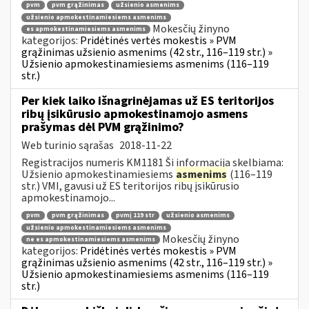
pvm
pvm grąžinimas
užsienio asmenims
užsienio apmokestinamiesiems asmenims
Mokesčių žinyno
es apmokestinamiesiems asmenims
kategorijos:
Pridėtinės vertės mokestis » PVM
grąžinimas užsienio asmenims (42 str., 116–119 str.) »
Užsienio apmokestinamiesiems asmenims (116–119
str.)
Per kiek laiko išnagrinėjamas už ES teritorijos
ribų įsikūrusio apmokestinamojo asmens
prašymas dėl PVM grąžinimo?
Web turinio sąrašas
2018-11-22
Registracijos numeris KM1181 Ši informacija skelbiama:
Užsienio apmokestinamiesiems
asmenims
(116–119
str.) VMI, gavusi už ES teritorijos ribų įsikūrusio
apmokestinamojo...
pvm
pvm grąžinimas
pvmį 119 str
užsienio asmenims
užsienio apmokestinamiesiems asmenims
Mokesčių žinyno
ne es apmokestinamiesiems asmenims
kategorijos:
Pridėtinės vertės mokestis » PVM
grąžinimas užsienio asmenims (42 str., 116–119 str.) »
Užsienio apmokestinamiesiems asmenims (116–119
str.)