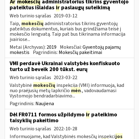
Ar
mokesčių
administratorius tikrins gyventojo
pateiktus išlaidas
ir
paslaugų suteikimą
Web turinio sąrašas
2019-03-12
Taip,
mokesčių
administratorius tikrins gyventojų
pateiktus dokumentus, kuriais bus grindžiama teisė į
mokesčio lengvatą. Taip pat bus tikrinama informacija
įvairiose...
Metai (Archyvas):
2019
Mokesčiai:
Gyventojų pajamų
mokestis
Pagrindinis:
Mokesčių pakeitimai
VMI perdavė Ukrainai valstybės konfiskuoto
turto už beveik 200 tūkst. eurų
Web turinio sąrašas
2023-03-22
Valstybinė
mokesčių
inspekcija (VMI) informuoja, kad
nuo praėjusių metų lapkričio
mėn
., vadovaudamasi
Vystomojo bendradarbiavimo...
Pagrindinis:
Naujiena
Dėl FR0711 formos užpildymo
ir
pateikimo
taisyklių pakeitimo
Web turinio sąrašas
2022-10-28
Informuojame, kad Valstybinės mokesčių inspekci
jos