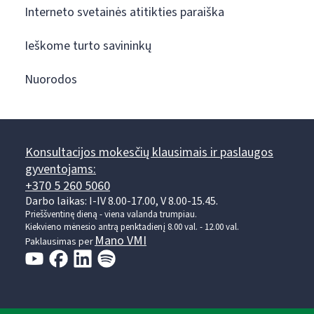
Interneto svetainės atitikties paraiška
Ieškome turto savininkų
Nuorodos
Konsultacijos mokesčių klausimais ir paslaugos
gyventojams:
+370 5 260 5060
Darbo laikas: I-IV 8.00-17.00, V 8.00-15.45.
Prieššventinę dieną - viena valanda trumpiau.
Kiekvieno mėnesio antrą penktadienį 8.00 val. - 12.00 val.
Mano VMI
Paklausimas per