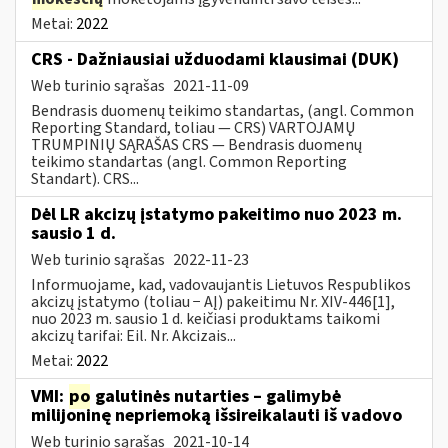
Metai:
2022
CRS - Dažniausiai užduodami klausimai (DUK)
Web turinio sąrašas
2021-11-09
Bendrasis duomenų teikimo standartas, (angl. Common
Reporting Standard, toliau — CRS) VARTOJAMŲ
TRUMPINIŲ SĄRAŠAS CRS — Bendrasis duomenų
teikimo standartas (angl. Common Reporting
Standart). CRS...
Dėl LR akcizų įstatymo pakeitimo nuo 2023 m.
sausio 1 d.
Web turinio sąrašas
2022-11-23
Informuojame, kad, vadovaujantis Lietuvos Respublikos
akcizų įstatymo (toliau − AĮ) pakeitimu Nr. XIV-446[1],
nuo 2023 m. sausio 1 d. keičiasi produktams taikomi
akcizų tarifai: Eil. Nr. Akcizais...
Metai:
2022
VMI:
po
galutinės nutarties – galimybė
milijoninę nepriemoką išsireikalauti iš vadovo
Web turinio sąrašas
2021-10-14