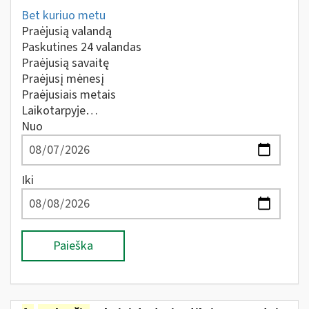
Bet kuriuo metu
Praėjusią valandą
Paskutines 24 valandas
Praėjusią savaitę
Praėjusį mėnesį
Praėjusiais metais
Laikotarpyje…
Nuo
Iki
Paieška