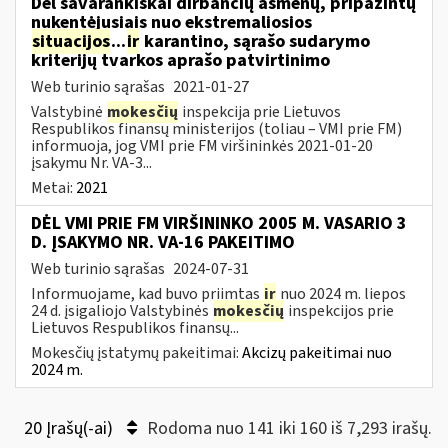
Dėl savarankiškai dirbančių asmenų, pripažintų
nukentėjusiais nuo ekstremaliosios
situacijos
...
ir
karantino, sąrašo sudarymo
kriterijų tvarkos aprašo patvirtinimo
Web turinio sąrašas
2021-01-27
Valstybinė
mokesčių
inspekcija prie Lietuvos
Respublikos finansų ministerijos (toliau – VMI prie FM)
informuoja, jog VMI prie FM viršininkės 2021-01-20
įsakymu Nr. VA-3...
Metai:
2021
DĖL VMI PRIE FM VIRŠININKO 2005 M. VASARIO 3
D. ĮSAKYMO NR. VA-16 PAKEITIMO
Web turinio sąrašas
2024-07-31
Informuojame, kad buvo priimtas
ir
nuo 2024 m. liepos
24 d. įsigaliojo Valstybinės
mokesčių
inspekcijos prie
Lietuvos Respublikos finansų...
Mokesčių įstatymų pakeitimai:
Akcizų pakeitimai nuo
2024 m.
20 Įrašų(-ai)
Rodoma nuo 141 iki 160 iš 7,293 irašų.