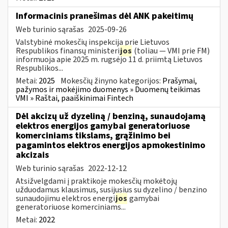
Informacinis pranešimas dėl ANK pakeitimų
Web turinio sąrašas
2025-09-26
Valstybinė mokesčių inspekcija prie Lietuvos
Respublikos finansų ministeri
jos
(toliau — VMI prie FM)
informuoja apie 2025 m. rugsėjo 11 d. priimtą Lietuvos
Respublikos...
Metai:
2025
Mokesčių žinyno kategorijos:
Prašymai,
pažymos ir mokėjimo duomenys » Duomenų teikimas
VMI » Raštai, paaiškinimai Fintech
Dėl akcizų už dyzeliną / benziną, sunaudojamą
elektros energijos gamybai generatoriuose
komerciniams tikslams, grąžinimo bei
pagamintos elektros energijos apmokestinimo
akcizais
Web turinio sąrašas
2022-12-12
Atsižvelgdami į praktikoje mokesčių mokėtojų
užduodamus klausimus, susijusius su dyzelino / benzino
sunaudojimu elektros energi
jos
gamybai
generatoriuose komerciniams...
Metai:
2022