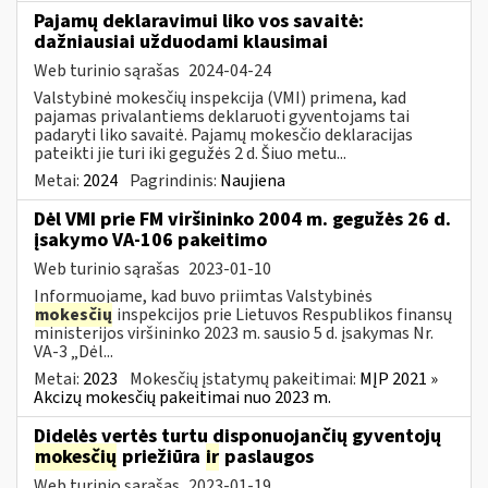
Pajamų deklaravimui liko vos savaitė:
dažniausiai užduodami klausimai
Web turinio sąrašas
2024-04-24
Valstybinė mokesčių inspekcija (VMI) primena, kad
pajamas privalantiems deklaruoti gyventojams tai
padaryti liko savaitė. Pajamų mokesčio deklaracijas
pateikti jie turi iki gegužės 2 d. Šiuo metu...
Metai:
2024
Pagrindinis:
Naujiena
Dėl VMI prie FM viršininko 2004 m. gegužės 26 d.
įsakymo VA-106 pakeitimo
Web turinio sąrašas
2023-01-10
Informuojame, kad buvo priimtas Valstybinės
mokesčių
inspekcijos prie Lietuvos Respublikos finansų
ministerijos viršininko 2023 m. sausio 5 d. įsakymas Nr.
VA-3 „Dėl...
Metai:
2023
Mokesčių įstatymų pakeitimai:
MĮP 2021 »
Akcizų mokesčių pakeitimai nuo 2023 m.
Didelės vertės turtu disponuojančių gyventojų
mokesčių
priežiūra
ir
paslaugos
Web turinio sąrašas
2023-01-19