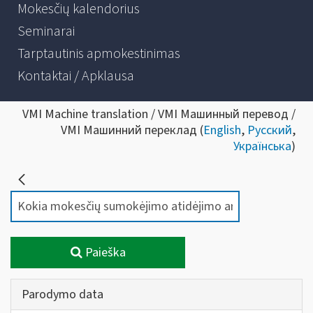
Mokesčių kalendorius
Seminarai
Tarptautinis apmokestinimas
Kontaktai / Apklausa
VMI Machine translation / VMI Машинный перевод /
VMI Машинний переклад (
English
,
Русский
,
Українська
)
Paieška
Parodymo data