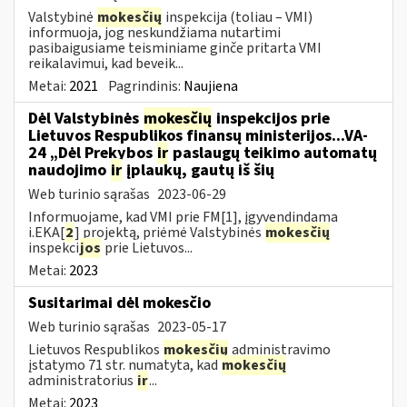
Valstybinė
mokesčių
inspekcija (toliau – VMI)
informuoja, jog neskundžiama nutartimi
pasibaigusiame teisminiame ginče pritarta VMI
reikalavimui, kad beveik...
Metai:
2021
Pagrindinis:
Naujiena
Dėl Valstybinės
mokesčių
inspekcijos prie
Lietuvos Respublikos finansų ministerijos...VA-
24 „Dėl Prekybos
ir
paslaugų teikimo automatų
naudojimo
ir
įplaukų, gautų iš šių
Web turinio sąrašas
2023-06-29
Informuojame, kad VMI prie FM[1], įgyvendindama
i.EKA[
2
] projektą, priėmė Valstybinės
mokesčių
inspekci
jos
prie Lietuvos...
Metai:
2023
Susitarimai dėl mokesčio
Web turinio sąrašas
2023-05-17
Lietuvos Respublikos
mokesčių
administravimo
įstatymo 71 str. numatyta, kad
mokesčių
administratorius
ir
...
Metai:
2023