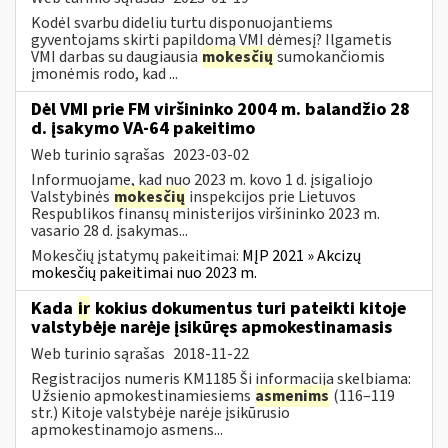
Kodėl svarbu dideliu turtu disponuojantiems
gyventojams skirti papildomą VMI dėmesį? Ilgametis
VMI darbas su daugiausia
mokesčių
sumokančiomis
įmonėmis rodo, kad ...
Dėl VMI prie FM viršininko 2004 m. balandžio 28
d. įsakymo VA-64 pakeitimo
Web turinio sąrašas
2023-03-02
Informuojame, kad nuo 2023 m. kovo 1 d. įsigaliojo
Valstybinės
mokesčių
inspekcijos prie Lietuvos
Respublikos finansų ministerijos viršininko 2023 m.
vasario 28 d. įsakymas...
Mokesčių įstatymų pakeitimai:
MĮP 2021 » Akcizų
mokesčių pakeitimai nuo 2023 m.
Kada
ir
kokius dokumentus turi pateikti kitoje
valstybėje narėje įsikūręs apmokestinamasis
Web turinio sąrašas
2018-11-22
Registracijos numeris KM1185 Ši informacija skelbiama:
Užsienio apmokestinamiesiems
asmenims
(116–119
str.) Kitoje valstybėje narėje įsikūrusio
apmokestinamojo asmens...