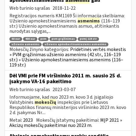
apmokestinamiesiems
asmenims
gali
Web turinio sąrašas
2018-11-22
Registracijos numeris KM1169 Ši informacija skelbiama:
Užsienio apmokestinamiesiems
asmenims
(116–119
str.) Užsienio apmokestinamasis asmuo, atitinkantis
nurodytas sąlygas,...
50 eur
400 eur
pvm
pvm grąžinimas
pvmį 119 str
užsienio asmenims
užsienio apmokestinamiesiems asmenims
Mokesčių žinyno kategorijos:
Pridėtinės vertės mokestis
» PVM grąžinimas užsienio asmenims (42 str., 116–119
str.) » Užsienio apmokestinamiesiems asmenims (116–
119 str.)
Dėl VMI prie FM viršininko 2011 m. sausio 25 d.
įsakymo VA-16 pakeitimo
Web turinio sąrašas
2023-03-07
Informuojame, kad nuo 2023 m. kovo 3 d. įsigaliojo
Valstybinės
mokesčių
inspekcijos prie Lietuvos
Respublikos finansų ministerijos viršininko 2023 m. kovo
2 d. įsakymas Nr....
Metai:
2023
Mokesčių įstatymų pakeitimai:
MĮP 2021 »
Akcizų mokesčių pakeitimai nuo 2023 m.