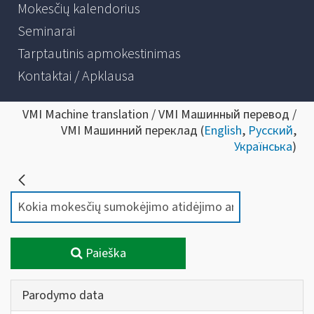
Mokesčių kalendorius
Seminarai
Tarptautinis apmokestinimas
Kontaktai / Apklausa
VMI Machine translation / VMI Машинный перевод /
VMI Машинний переклад (
English
,
Русский
,
Українська
)
Paieška
Parodymo data