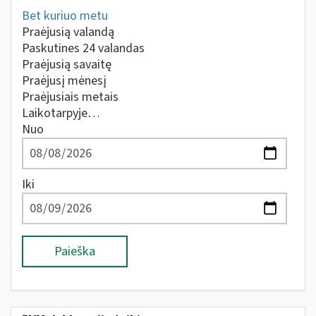
Bet kuriuo metu
Praėjusią valandą
Paskutines 24 valandas
Praėjusią savaitę
Praėjusį mėnesį
Praėjusiais metais
Laikotarpyje…
Nuo
Iki
Paieška