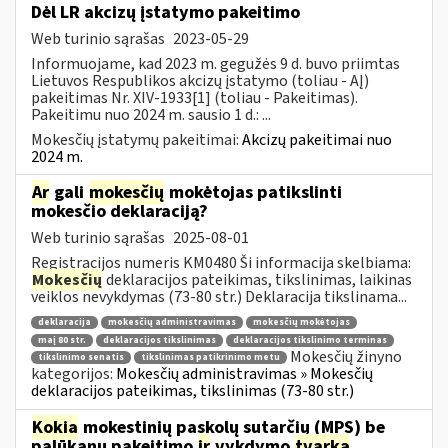
Dėl LR akcizų įstatymo pakeitimo
Web turinio sąrašas
2023-05-29
Informuojame, kad 2023 m. gegužės 9 d. buvo priimtas
Lietuvos Respublikos akcizų įstatymo (toliau - AĮ)
pakeitimas Nr. XIV-1933[1] (toliau - Pakeitimas).
Pakeitimu nuo 2024 m. sausio 1 d.: ...
Mokesčių įstatymų pakeitimai:
Akcizų pakeitimai nuo
2024 m.
Ar
gali
mokesčių
mokėtojas patikslinti
mokesčio deklaraciją?
Web turinio sąrašas
2025-08-01
Registracijos numeris KM0480 Ši informacija skelbiama:
Mokesčių
deklaracijos pateikimas, tikslinimas, laikinas
veiklos nevykdymas (73-80 str.) Deklaracija tikslinama...
deklaracija
mokesčių administravimas
mokesčių mokėtojas
maį 80 str.
deklaracijos tikslinimas
deklaracijos tikslinimo terminas
Mokesčių žinyno
tikslinimo senatis
tikslinimas patikrinimo metu
kategorijos:
Mokesčių administravimas » Mokesčių
deklaracijos pateikimas, tikslinimas (73-80 str.)
Kokia
mokestinių paskolų sutarčių (MPS) be
palūkanų pakeitimo
ir
vykdymo
tvarka