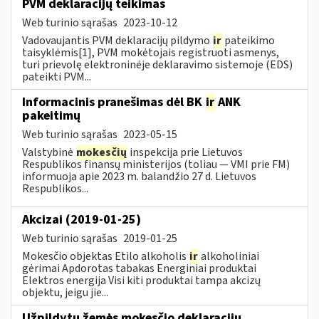
PVM deklaracijų teikimas
Web turinio sąrašas
2023-10-12
Vadovaujantis PVM deklaracijų pildymo
ir
pateikimo
taisyklėmis[1], PVM mokėtojais registruoti asmenys,
turi prievolę elektroninėje deklaravimo sistemoje (EDS)
pateikti PVM...
Informacinis pranešimas dėl BK
ir
ANK
pakeitimų
Web turinio sąrašas
2023-05-15
Valstybinė
mokesčių
inspekcija prie Lietuvos
Respublikos finansų ministerijos (toliau — VMI prie FM)
informuoja apie 2023 m. balandžio 27 d. Lietuvos
Respublikos...
Akcizai (2019-01-25)
Web turinio sąrašas
2019-01-25
Mokesčio objektas Etilo alkoholis
ir
alkoholiniai
gėrimai Apdorotas tabakas Energiniai produktai
Elektros energija Visi kiti produktai tampa akcizų
objektu, jeigu jie...
Užpildytų žemės mokesčio deklaracijų