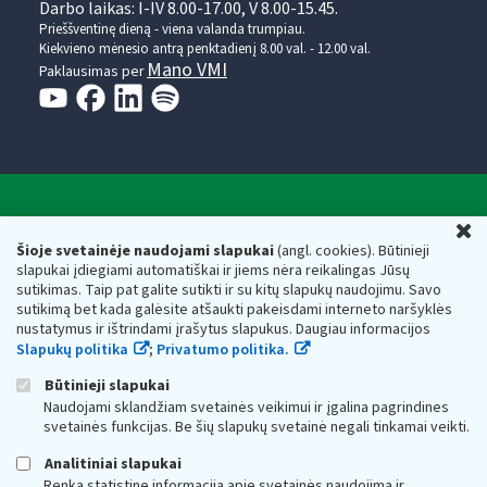
Darbo laikas: I-IV 8.00-17.00, V 8.00-15.45.
Prieššventinę dieną - viena valanda trumpiau.
Kiekvieno mėnesio antrą penktadienį 8.00 val. - 12.00 val.
Mano VMI
Paklausimas per
Valstybinė mokesčių inspekcija prie Lietuvos
U
Respublikos finansų ministerijos
Šioje svetainėje naudojami slapukai
(angl. cookies). Būtinieji
slapukai įdiegiami automatiškai ir jiems nėra reikalingas Jūsų
Biudžetinė įstaiga. Juridinio asmens kodas — 188659752,
sutikimas. Taip pat galite sutikti ir su kitų slapukų naudojimu. Savo
adresas: Vasario 16-osios g. 14, 01107 Vilnius, Lietuva, el.paštas:
sutikimą bet kada galėsite atšaukti pakeisdami interneto naršyklės
vmi@vmi.lt
, E. pristatymo dėžutės adresas 188659752
nustatymus ir ištrindami įrašytus slapukus. Daugiau informacijos
Duomenys apie Valstybinę mokesčių inspekciją prie Lietuvos
Slapukų politika
;
Privatumo politika.
Respublikos finansų ministerijos kaupiami ir saugomi Juridinių
asmenų registre
Būtinieji slapukai
Naudojami sklandžiam svetainės veikimui ir įgalina pagrindines
svetainės funkcijas. Be šių slapukų svetainė negali tinkamai veikti.
Analitiniai slapukai
Renka statistinę informaciją apie svetainės naudojimą ir