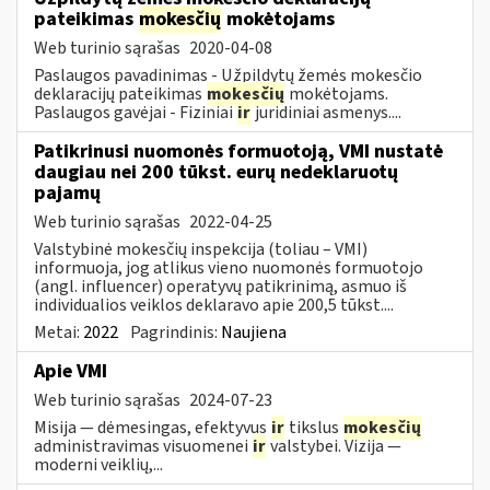
pateikimas
mokesčių
mokėtojams
Web turinio sąrašas
2020-04-08
Paslaugos pavadinimas - Užpildytų žemės mokesčio
deklaracijų pateikimas
mokesčių
mokėtojams.
Paslaugos gavėjai - Fiziniai
ir
juridiniai asmenys....
Patikrinusi nuomonės formuotoją, VMI nustatė
daugiau nei 200 tūkst. eurų nedeklaruotų
pajamų
Web turinio sąrašas
2022-04-25
Valstybinė mokesčių inspekcija (toliau – VMI)
informuoja, jog atlikus vieno nuomonės formuotojo
(angl. influencer) operatyvų patikrinimą, asmuo iš
individualios veiklos deklaravo apie 200,5 tūkst....
Metai:
2022
Pagrindinis:
Naujiena
Apie VMI
Web turinio sąrašas
2024-07-23
Misija — dėmesingas, efektyvus
ir
tikslus
mokesčių
administravimas visuomenei
ir
valstybei. Vizija —
moderni veiklių,...