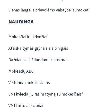
Vienas langelis prievolėms valstybei sumokėti
NAUDINGA
Mokesčiai ir jų dydžiai
Atsiskaitymas grynaisiais pinigais
Dažniausiai užduodami klausimai
Mokesčių ABC
Viktorina moksleiviams
VMI kviečia į „Pasimatymą su mokesčiais“
VMI turto aukcionai