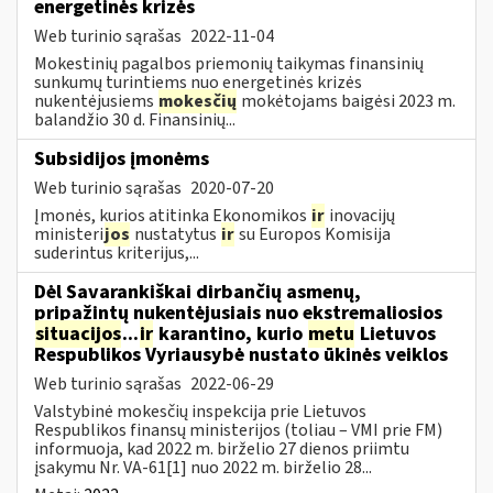
energetinės krizės
Web turinio sąrašas
2022-11-04
Mokestinių pagalbos priemonių taikymas finansinių
sunkumų turintiems nuo energetinės krizės
nukentėjusiems
mokesčių
mokėtojams baigėsi 2023 m.
balandžio 30 d. Finansinių...
Subsidijos įmonėms
Web turinio sąrašas
2020-07-20
Įmonės, kurios atitinka Ekonomikos
ir
inovacijų
ministeri
jos
nustatytus
ir
su Europos Komisija
suderintus kriterijus,...
Dėl Savarankiškai dirbančių asmenų,
pripažintų nukentėjusiais nuo ekstremaliosios
situacijos
...
ir
karantino, kurio
metu
Lietuvos
Respublikos Vyriausybė nustato ūkinės veiklos
Web turinio sąrašas
2022-06-29
Valstybinė mokesčių inspekcija prie Lietuvos
Respublikos finansų ministerijos (toliau – VMI prie FM)
informuoja, kad 2022 m. birželio 27 dienos priimtu
įsakymu Nr. VA-61[1] nuo 2022 m. birželio 28...