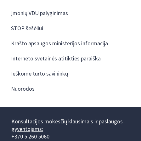
Įmonių VDU palyginimas
STOP šešėliui
Krašto apsaugos ministerijos informacija
Interneto svetainės atitikties paraiška
Ieškome turto savininkų
Nuorodos
Konsultacijos mokesčių klausimais ir paslaugos
gyventojams:
+370 5 260 5060