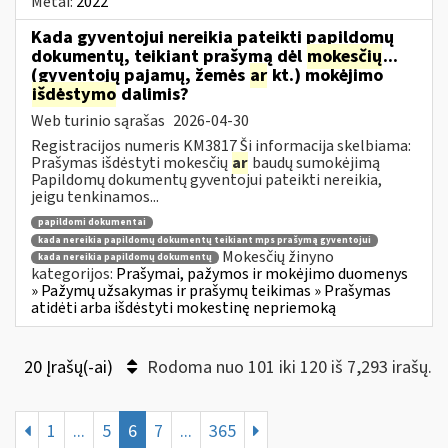
Metai:
2022
Kada gyventojui nereikia pateikti papildomų
dokumentų, teikiant prašymą dėl
mokesčių
...
(gyventojų pajamų, žemės
ar
kt.) mokėjimo
išdėstymo
dalimis?
Web turinio sąrašas
2026-04-30
Registracijos numeris KM3817 Ši informacija skelbiama:
Prašymas išdėstyti mokesčių
ar
baudų sumokėjimą
Papildomų dokumentų gyventojui pateikti nereikia,
jeigu tenkinamos...
papildomi dokumentai
kada nereikia papildomų dokumentų teikiant mps prašymą gyventojui
Mokesčių žinyno
kada nereikia papildomų dokumentų
kategorijos:
Prašymai, pažymos ir mokėjimo duomenys
» Pažymų užsakymas ir prašymų teikimas » Prašymas
atidėti arba išdėstyti mokestinę nepriemoką
20 Įrašų(-ai)
Rodoma nuo 101 iki 120 iš 7,293 irašų.
1
...
5
6
7
...
365