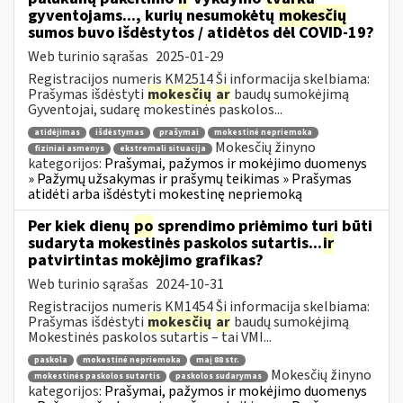
gyventojams..., kurių nesumokėtų
mokesčių
sumos buvo išdėstytos / atidėtos dėl COVID-19?
Web turinio sąrašas
2025-01-29
Registracijos numeris KM2514 Ši informacija skelbiama:
Prašymas išdėstyti
mokesčių
ar
baudų sumokėjimą
Gyventojai, sudarę mokestinės paskolos...
atidėjimas
išdėstymas
prašymai
mokestinė nepriemoka
Mokesčių žinyno
fiziniai asmenys
ekstremali situacija
kategorijos:
Prašymai, pažymos ir mokėjimo duomenys
» Pažymų užsakymas ir prašymų teikimas » Prašymas
atidėti arba išdėstyti mokestinę nepriemoką
Per kiek dienų
po
sprendimo priėmimo turi būti
sudaryta mokestinės paskolos sutartis...
ir
patvirtintas mokėjimo grafikas?
Web turinio sąrašas
2024-10-31
Registracijos numeris KM1454 Ši informacija skelbiama:
Prašymas išdėstyti
mokesčių
ar
baudų sumokėjimą
Mokestinės paskolos sutartis – tai VMI...
paskola
mokestinė nepriemoka
maį 88 str.
Mokesčių žinyno
mokestinės paskolos sutartis
paskolos sudarymas
kategorijos:
Prašymai, pažymos ir mokėjimo duomenys