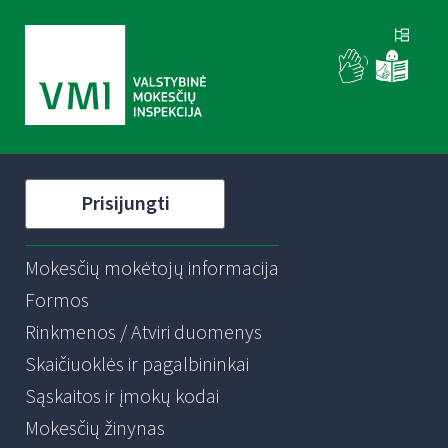
Prisijungti
Mokesčių mokėtojų informacija
Formos
Rinkmenos / Atviri duomenys
Skaičiuoklės ir pagalbininkai
Sąskaitos ir įmokų kodai
Mokesčių žinynas