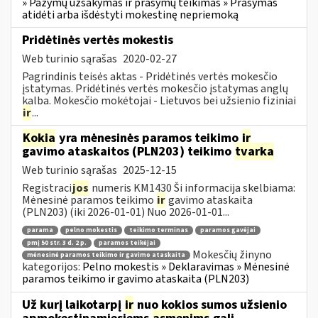
» Pažymų užsakymas ir prašymų teikimas » Prašymas
atidėti arba išdėstyti mokestinę nepriemoką
Pridėtinės vertės mokestis
Web turinio sąrašas
2020-02-27
Pagrindinis teisės aktas - Pridėtinės vertės mokesčio
įstatymas. Pridėtinės vertės mokesčio įstatymas anglų
kalba. Mokesčio mokėtojai - Lietuvos bei užsienio fiziniai
ir
...
Kokia
yra mėnesinės paramos teikimo
ir
gavimo ataskaitos (PLN203) teikimo
tvarka
Web turinio sąrašas
2025-12-15
Registraci
jos
numeris KM1430 Ši informacija skelbiama:
Mėnesinė paramos teikimo
ir
gavimo ataskaita
(PLN203) (iki 2026-01-01) Nuo 2026-01-01...
parama
pelno mokestis
teikimo terminas
paramos gavėjai
pmį 50 str. 3 d. 2 p.
paramos teikėjai
Mokesčių žinyno
mėnesinė paramos teikimo ir gavimo ataskaita
kategorijos:
Pelno mokestis » Deklaravimas » Mėnesinė
paramos teikimo ir gavimo ataskaita (PLN203)
Už kurį laikotarpį
ir
nuo kokios sumos užsienio