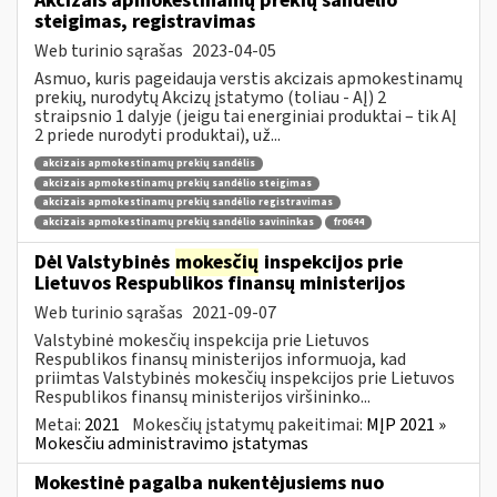
Akcizais apmokestinamų prekių sandėlio
steigimas, registravimas
Web turinio sąrašas
2023-04-05
Asmuo, kuris pageidauja verstis akcizais apmokestinamų
prekių, nurodytų Akcizų įstatymo (toliau - AĮ) 2
straipsnio 1 dalyje (jeigu tai energiniai produktai – tik AĮ
2 priede nurodyti produktai), už...
akcizais apmokestinamų prekių sandėlis
akcizais apmokestinamų prekių sandėlio steigimas
akcizais apmokestinamų prekių sandėlio registravimas
akcizais apmokestinamų prekių sandėlio savininkas
fr0644
Dėl Valstybinės
mokesčių
inspekcijos prie
Lietuvos Respublikos finansų ministerijos
Web turinio sąrašas
2021-09-07
Valstybinė mokesčių inspekcija prie Lietuvos
Respublikos finansų ministerijos informuoja, kad
priimtas Valstybinės mokesčių inspekcijos prie Lietuvos
Respublikos finansų ministerijos viršininko...
Metai:
2021
Mokesčių įstatymų pakeitimai:
MĮP 2021 »
Mokesčiu administravimo įstatymas
Mokestinė pagalba nukentėjusiems nuo