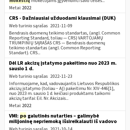
mokesčių
mokėtojams įgyvendinti savo teises...
Metai:
2022
CRS - Dažniausiai užduodami klausimai (DUK)
Web turinio sąrašas
2021-11-09
Bendrasis duomenų teikimo standartas, (angl. Common
Reporting Standard, toliau — CRS) VARTOJAMŲ
TRUMPINIŲ SĄRAŠAS CRS — Bendrasis duomenų
teikimo standartas (angl. Common Reporting
Standart). CRS...
Dėl LR akcizų įstatymo pakeitimo nuo 2023 m.
sausio 1 d.
Web turinio sąrašas
2022-11-23
Informuojame, kad, vadovaujantis Lietuvos Respublikos
akcizų įstatymo (toliau − AĮ) pakeitimu Nr. XIV-446[1],
nuo 2023 m. sausio 1 d. keičiasi produktams taikomi
akcizų tarifai: Eil. Nr. Akcizais...
Metai:
2022
VMI:
po
galutinės nutarties – galimybė
milijoninę nepriemoką išsireikalauti iš vadovo
Web turinio sąrašas
2021-10-14