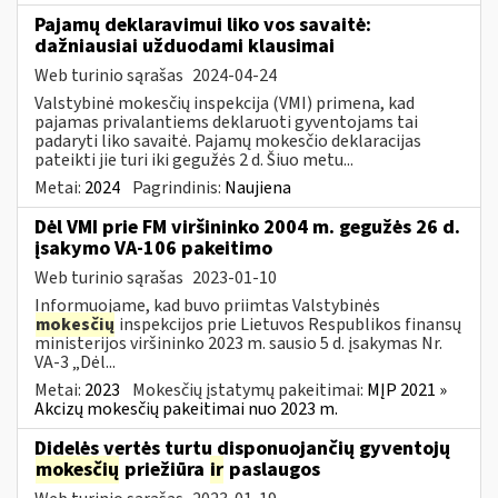
Pajamų deklaravimui liko vos savaitė:
dažniausiai užduodami klausimai
Web turinio sąrašas
2024-04-24
Valstybinė mokesčių inspekcija (VMI) primena, kad
pajamas privalantiems deklaruoti gyventojams tai
padaryti liko savaitė. Pajamų mokesčio deklaracijas
pateikti jie turi iki gegužės 2 d. Šiuo metu...
Metai:
2024
Pagrindinis:
Naujiena
Dėl VMI prie FM viršininko 2004 m. gegužės 26 d.
įsakymo VA-106 pakeitimo
Web turinio sąrašas
2023-01-10
Informuojame, kad buvo priimtas Valstybinės
mokesčių
inspekcijos prie Lietuvos Respublikos finansų
ministerijos viršininko 2023 m. sausio 5 d. įsakymas Nr.
VA-3 „Dėl...
Metai:
2023
Mokesčių įstatymų pakeitimai:
MĮP 2021 »
Akcizų mokesčių pakeitimai nuo 2023 m.
Didelės vertės turtu disponuojančių gyventojų
mokesčių
priežiūra
ir
paslaugos