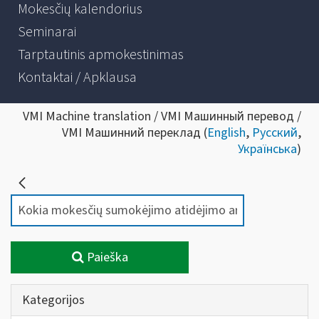
Mokesčių kalendorius
Seminarai
Tarptautinis apmokestinimas
Kontaktai / Apklausa
VMI Machine translation / VMI Машинный перевод /
VMI Машинний переклад (
English
,
Русский
,
Українська
)
Paieška
Kategorijos