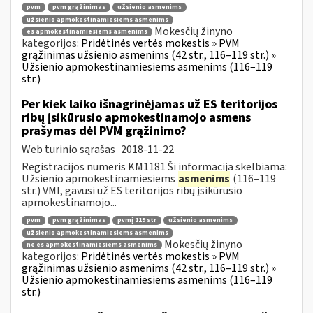
pvm
pvm grąžinimas
užsienio asmenims
užsienio apmokestinamiesiems asmenims
Mokesčių žinyno
es apmokestinamiesiems asmenims
kategorijos:
Pridėtinės vertės mokestis » PVM
grąžinimas užsienio asmenims (42 str., 116–119 str.) »
Užsienio apmokestinamiesiems asmenims (116–119
str.)
Per kiek laiko išnagrinėjamas už ES teritorijos
ribų įsikūrusio apmokestinamojo asmens
prašymas dėl PVM grąžinimo?
Web turinio sąrašas
2018-11-22
Registracijos numeris KM1181 Ši informacija skelbiama:
Užsienio apmokestinamiesiems
asmenims
(116–119
str.) VMI, gavusi už ES teritorijos ribų įsikūrusio
apmokestinamojo...
pvm
pvm grąžinimas
pvmį 119 str
užsienio asmenims
užsienio apmokestinamiesiems asmenims
Mokesčių žinyno
ne es apmokestinamiesiems asmenims
kategorijos:
Pridėtinės vertės mokestis » PVM
grąžinimas užsienio asmenims (42 str., 116–119 str.) »
Užsienio apmokestinamiesiems asmenims (116–119
str.)