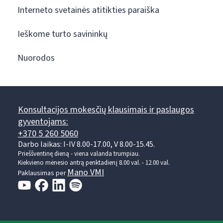
Interneto svetainės atitikties paraiška
Ieškome turto savininkų
Nuorodos
Konsultacijos mokesčių klausimais ir paslaugos
gyventojams:
+370 5 260 5060
Darbo laikas: I-IV 8.00-17.00, V 8.00-15.45.
Prieššventinę dieną - viena valanda trumpiau.
Kiekvieno mėnesio antrą penktadienį 8.00 val. - 12.00 val.
Mano VMI
Paklausimas per