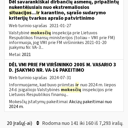
Dėl savarankiškai dirbančių asmenų, pripažintų
nukentėjusiais nuo ekstremaliosios
situacijos
...
ir
karantino, sąrašo sudarymo
kriterijų tvarkos aprašo patvirtinimo
Web turinio sąrašas
2021-01-27
Valstybinė
mokesčių
inspekcija prie Lietuvos
Respublikos finansų ministerijos (toliau – VMI prie FM)
informuoja, jog VMI prie FM viršininkės 2021-01-20
įsakymu Nr. VA-3...
Metai:
2021
DĖL VMI PRIE FM VIRŠININKO 2005 M. VASARIO 3
D. ĮSAKYMO NR. VA-16 PAKEITIMO
Web turinio sąrašas
2024-07-31
Informuojame, kad buvo priimtas
ir
nuo 2024 m. liepos
24 d. įsigaliojo Valstybinės
mokesčių
inspekcijos prie
Lietuvos Respublikos finansų...
Mokesčių įstatymų pakeitimai:
Akcizų pakeitimai nuo
2024 m.
20 Įrašų(-ai)
Rodoma nuo 141 iki 160 iš 7,293 irašų.