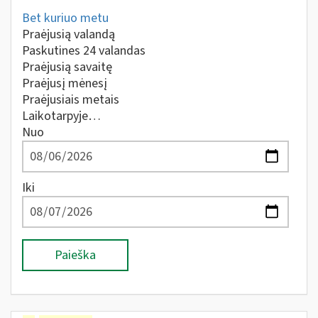
Bet kuriuo metu
Praėjusią valandą
Paskutines 24 valandas
Praėjusią savaitę
Praėjusį mėnesį
Praėjusiais metais
Laikotarpyje…
Nuo
Iki
Paieška