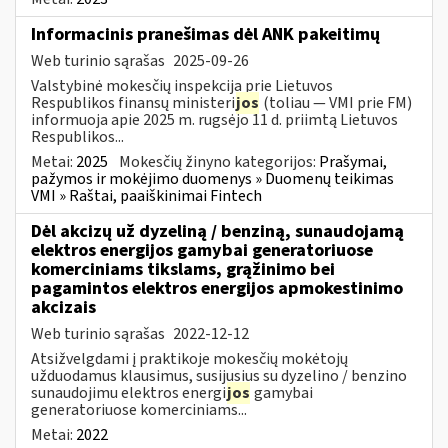
Informacinis pranešimas dėl ANK pakeitimų
Web turinio sąrašas
2025-09-26
Valstybinė mokesčių inspekcija prie Lietuvos
Respublikos finansų ministeri
jos
(toliau — VMI prie FM)
informuoja apie 2025 m. rugsėjo 11 d. priimtą Lietuvos
Respublikos...
Metai:
2025
Mokesčių žinyno kategorijos:
Prašymai,
pažymos ir mokėjimo duomenys » Duomenų teikimas
VMI » Raštai, paaiškinimai Fintech
Dėl akcizų už dyzeliną / benziną, sunaudojamą
elektros energijos gamybai generatoriuose
komerciniams tikslams, grąžinimo bei
pagamintos elektros energijos apmokestinimo
akcizais
Web turinio sąrašas
2022-12-12
Atsižvelgdami į praktikoje mokesčių mokėtojų
užduodamus klausimus, susijusius su dyzelino / benzino
sunaudojimu elektros energi
jos
gamybai
generatoriuose komerciniams...
Metai:
2022