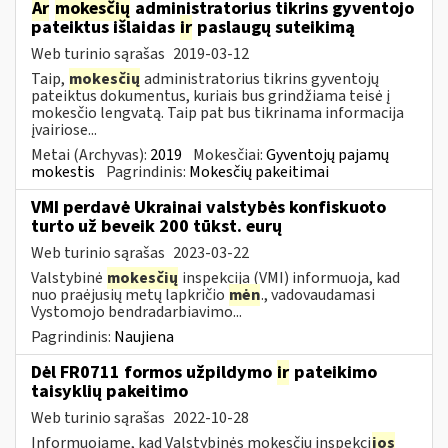
Ar
mokesčių
administratorius tikrins gyventojo
pateiktus išlaidas
ir
paslaugų suteikimą
Web turinio sąrašas
2019-03-12
Taip,
mokesčių
administratorius tikrins gyventojų
pateiktus dokumentus, kuriais bus grindžiama teisė į
mokesčio lengvatą. Taip pat bus tikrinama informacija
įvairiose...
Metai (Archyvas):
2019
Mokesčiai:
Gyventojų pajamų
mokestis
Pagrindinis:
Mokesčių pakeitimai
VMI perdavė Ukrainai valstybės konfiskuoto
turto už beveik 200 tūkst. eurų
Web turinio sąrašas
2023-03-22
Valstybinė
mokesčių
inspekcija (VMI) informuoja, kad
nuo praėjusių metų lapkričio
mėn
., vadovaudamasi
Vystomojo bendradarbiavimo...
Pagrindinis:
Naujiena
Dėl FR0711 formos užpildymo
ir
pateikimo
taisyklių pakeitimo
Web turinio sąrašas
2022-10-28
Informuojame, kad Valstybinės mokesčių inspekci
jos