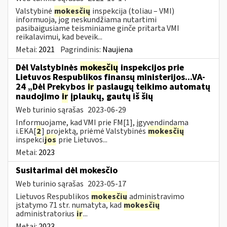
Valstybinė
mokesčių
inspekcija (toliau – VMI)
informuoja, jog neskundžiama nutartimi
pasibaigusiame teisminiame ginče pritarta VMI
reikalavimui, kad beveik...
Metai:
2021
Pagrindinis:
Naujiena
Dėl Valstybinės
mokesčių
inspekcijos prie
Lietuvos Respublikos finansų ministerijos...VA-
24 „Dėl Prekybos
ir
paslaugų teikimo automatų
naudojimo
ir
įplaukų, gautų iš šių
Web turinio sąrašas
2023-06-29
Informuojame, kad VMI prie FM[1], įgyvendindama
i.EKA[
2
] projektą, priėmė Valstybinės
mokesčių
inspekci
jos
prie Lietuvos...
Metai:
2023
Susitarimai dėl mokesčio
Web turinio sąrašas
2023-05-17
Lietuvos Respublikos
mokesčių
administravimo
įstatymo 71 str. numatyta, kad
mokesčių
administratorius
ir
...
Metai:
2023