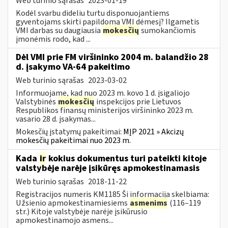
Web turinio sąrašas
2023-01-19
Kodėl svarbu dideliu turtu disponuojantiems
gyventojams skirti papildomą VMI dėmesį? Ilgametis
VMI darbas su daugiausia
mokesčių
sumokančiomis
įmonėmis rodo, kad ...
Dėl VMI prie FM viršininko 2004 m. balandžio 28
d. įsakymo VA-64 pakeitimo
Web turinio sąrašas
2023-03-02
Informuojame, kad nuo 2023 m. kovo 1 d. įsigaliojo
Valstybinės
mokesčių
inspekcijos prie Lietuvos
Respublikos finansų ministerijos viršininko 2023 m.
vasario 28 d. įsakymas...
Mokesčių įstatymų pakeitimai:
MĮP 2021 » Akcizų
mokesčių pakeitimai nuo 2023 m.
Kada
ir
kokius dokumentus turi pateikti kitoje
valstybėje narėje įsikūręs apmokestinamasis
Web turinio sąrašas
2018-11-22
Registracijos numeris KM1185 Ši informacija skelbiama:
Užsienio apmokestinamiesiems
asmenims
(116–119
str.) Kitoje valstybėje narėje įsikūrusio
apmokestinamojo asmens...