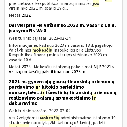
prie Lietuvos Respublikos finansų ministeri
jos
viršininko 2022 m. spalio 19 d....
Metai:
2022
Dėl VMI prie FM viršininko 2023 m. vasario 10 d.
įsakymo Nr. VA-8
Web turinio sąrašas
2023-02-14
Informuojame, kad nuo 2023 m. vasario 13 d. įsigaliojo
Valstybinės
mokesčių
inspekcijos prie Lietuvos
Respublikos finansų ministerijos viršininko 2023 m.
vasario 10 d....
Metai:
2023
Mokesčių įstatymų pakeitimai:
MĮP 2021 »
Akcizų mokesčių pakeitimai nuo 2023 m.
2021 m. gyventojų gautų finansinių priemonių
pardavimo
ar
kitokio perleidimo
nuosavybėn...
ir
išvestinių finansinių priemonių
realizavimo pajamų apmokestinimo
ir
deklaravimo
Web turinio sąrašas
2022-02-02
Atsižvelgdami į
Mokesčių
administravimo įstatymo 19
straipsnyje nurodytą VMI keliamą uždavinį „padėti