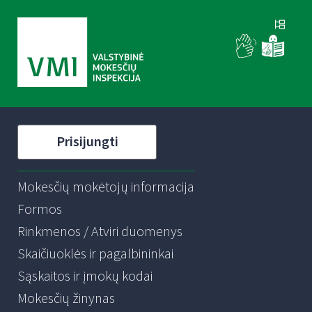
Prisijungti
Mokesčių mokėtojų informacija
Formos
Rinkmenos / Atviri duomenys
Skaičiuoklės ir pagalbininkai
Sąskaitos ir įmokų kodai
Mokesčių žinynas