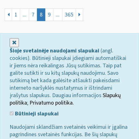
1
...
7
8
9
...
365
Uždaryti
Šioje svetainėje naudojami slapukai
(angl.
cookies). Būtinieji slapukai įdiegiami automatiškai
ir jiems nėra reikalingas Jūsų sutikimas. Taip pat
galite sutikti ir su kitų slapukų naudojimu. Savo
sutikimą bet kada galėsite atšaukti pakeisdami
interneto naršyklės nustatymus ir ištrindami
įrašytus slapukus. Daugiau informacijos
Slapukų
politika
;
Privatumo politika.
Būtinieji slapukai
Naudojami sklandžiam svetainės veikimui ir įgalina
pagrindines svetainės funkcijas. Be šių slapukų