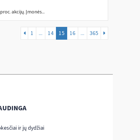
proc. akcijų. Įmonės...
1
...
14
15
16
...
365
AUDINGA
kesčiai ir jų dydžiai