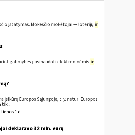
io įstatymas. Mokesčio mokėtojai — loterijų
ir
s
urint galimybės pasinaudoti elektroninėmis
ir
emą?
 įsikūrę Europos Sąjungoje, t. y. neturi Europos
tik...
liepos 1 d.
ai deklaravo 32 mln. eurų