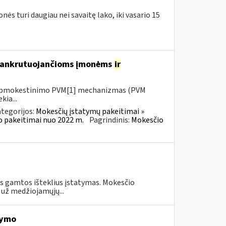
nės turi daugiau nei savaitę lako, iki vasario 15
 bankrutuojančioms įmonėms
ir
io apmokestinimo PVM[1] mechanizmas (PVM
kia...
tegorijos:
Mokesčių įstatymų pakeitimai »
o pakeitimai nuo 2022 m.
Pagrindinis:
Mokesčio
us gamtos išteklius įstatymas. Mokesčio
 už medžiojamųjų...
kymo