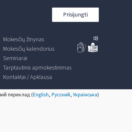
Prisijungti
Mokesčių žinynas
Mokesčių kalendorius
Seminarai
Tarptautinis apmokestinimas
Kontaktai / Apklausa
ний переклад (
English
,
Русский
,
Українська
)