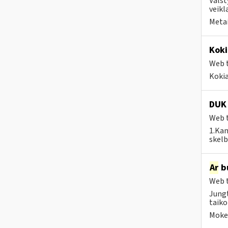
Valst
veikl
Metai
Koki
Web t
Kokia
DUK 
Web t
1.Kam
skelb
Ar
bu
Web t
Jungt
taiko
Mokes