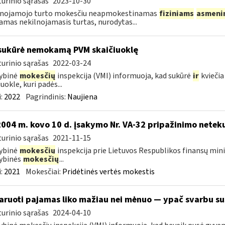
urinio sąrašas
2023-10-30
lnojamojo turto mokesčiu neapmokestinamas
fiziniams
asmeni
jamas nekilnojamasis turtas, nurodytas...
sukūrė nemokamą PVM skaičiuoklę
urinio sąrašas
2022-03-24
ybinė
mokesčių
inspekcija (VMI) informuoja, kad sukūrė
ir
kviečia
uokle, kuri padės...
:
2022
Pagrindinis:
Naujiena
2004 m. kovo 10 d. įsakymo Nr. VA-32 pripažinimo neteku
urinio sąrašas
2021-11-15
ybinė
mokesčių
inspekcija prie Lietuvos Respublikos finansų minis
ybinės
mokesčių
...
:
2021
Mokesčiai:
Pridėtinės vertės mokestis
aruoti pajamas liko mažiau nei mėnuo — ypač svarbu sus
urinio sąrašas
2024-04-10