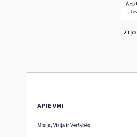
Web t
1. Tė
20 Įra
APIE VMI
Misija, Vizija ir Vertybės