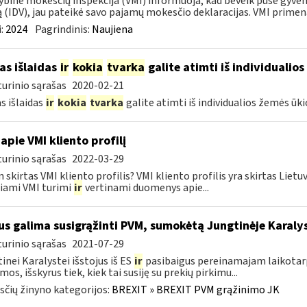
ybinė mokesčių inspekcija (VMI) informuoja, kad beveik pusė gyvent
ą (IDV), jau pateikė savo pajamų mokesčio deklaracijas. VMI primena,
:
2024
Pagrindinis:
Naujiena
as išlaidas
ir
kokia
tvarka
galite atimti iš individualios
urinio sąrašas
2020-02-21
s išlaidas
ir
kokia
tvarka
galite atimti iš individualios žemės ūk
apie VMI kliento profilį
urinio sąrašas
2022-03-29
 skirtas VMI kliento profilis? VMI kliento profilis yra skirtas Lie
iami VMI turimi
ir
vertinami duomenys apie...
s galima susigrąžinti PVM, sumokėtą Jungtinėje Karaly
urinio sąrašas
2021-07-29
inei Karalystei išstojus iš ES
ir
pasibaigus pereinamajam laikotarp
mos, išskyrus tiek, kiek tai susiję su prekių pirkimu...
čių žinyno kategorijos:
BREXIT » BREXIT PVM grąžinimo JK