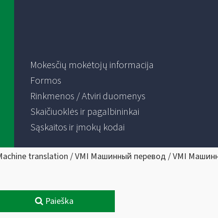
Mokesčių mokėtojų informacija
Formos
Rinkmenos / Atviri duomenys
Skaičiuoklės ir pagalbininkai
Sąskaitos ir įmokų kodai
Machine translation / VMI Машинный перевод / VMI Машин
Paieška