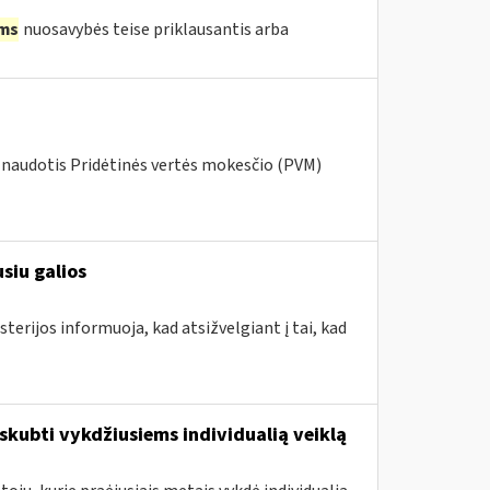
ms
nuosavybės teise priklausantis arba
 naudotis Pridėtinės vertės mokesčio (PVM)
siu galios
terijos informuoja, kad atsižvelgiant į tai, kad
kubti vykdžiusiems individualią veiklą