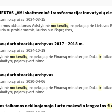
EKTAS „VMI skaitmeninė transformacija: inovatyvių el
urinio sąrašas
2024-03-15
lemos aktualumas Valstybinė
mokesčių
inspekcija prie Lietuvos 
uria su problemomis, kurios bus išspręstos,...
vų darbotvarkių archyvas 2017 - 2018 m.
urinio sąrašas
2024-10-18
ybinė
mokesčių
inspekcija prie Finansų ministerijos Data
ir
laika
kaitytų pajamų vertinimo...
vų darbotvarkių archyvas
urinio sąrašas
2020-04-06
ybinė
mokesčių
inspekcija prie Finansų ministerijos Data
ir
laika
kaitytų pajamų vertinimo...
os taikomos nekilnojamojo turto mokesčio lengvatos
fi