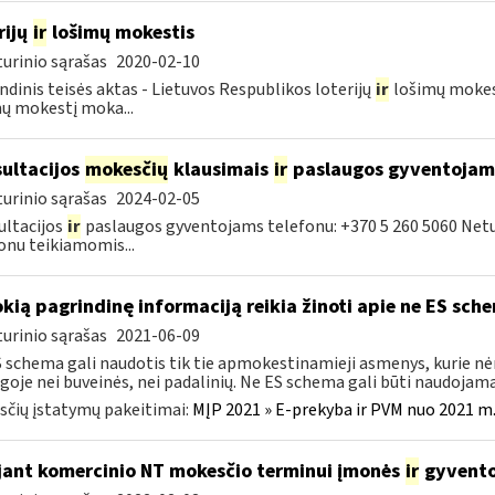
rijų
ir
lošimų mokestis
urinio sąrašas
2020-02-10
ndinis teisės aktas - Lietuvos Respublikos loterijų
ir
lošimų mokesč
ų mokestį moka...
ultacijos
mokesčių
klausimais
ir
paslaugos gyventojam
urinio sąrašas
2024-02-05
ltacijos
ir
paslaugos gyventojams telefonu: +370 5 260 5060 Net
onu teikiamomis...
okią pagrindinę informaciją reikia žinoti apie ne ES sch
urinio sąrašas
2021-06-09
 schema gali naudotis tik tie apmokestinamieji asmenys, kurie nėra
goje nei buveinės, nei padalinių. Ne ES schema gali būti naudojama 
čių įstatymų pakeitimai:
MĮP 2021 » E-prekyba ir PVM nuo 2021 m. 
jant komercinio NT mokesčio terminui įmonės
ir
gyventoj