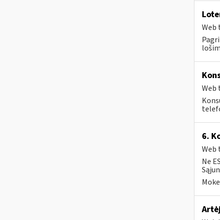
Lote
Web t
Pagri
lošim
Kons
Web t
Konsu
telef
6. K
Web t
Ne ES
Sąjun
Mokes
Artė