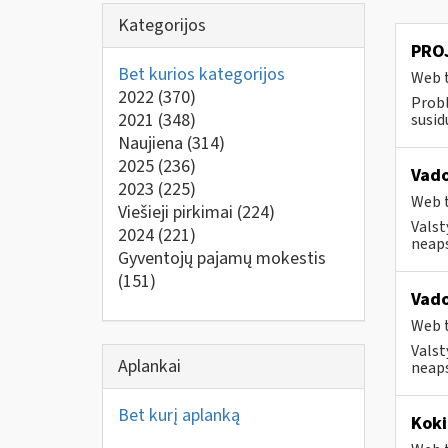
Kategorijos
PROJ
Bet kurios kategorijos
Web t
2022
(370)
Prob
2021
(348)
susid
Naujiena
(314)
2025
(236)
Vado
2023
(225)
Web t
Viešieji pirkimai
(224)
Valst
2024
(221)
neaps
Gyventojų pajamų mokestis
(151)
Vado
Web t
Valst
Aplankai
neaps
Bet kurį aplanką
Koki