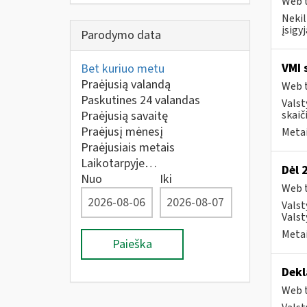
Web t
Neki
įsigy
Parodymo data
VMI 
Bet kuriuo metu
Praėjusią valandą
Web t
Paskutines 24 valandas
Valst
Praėjusią savaitę
skaiči
Praėjusį mėnesį
Metai
Praėjusiais metais
Laikotarpyje…
Dėl 
Nuo
Iki
Web t
Valst
Valst
Metai
Paieška
Dekl
Web t