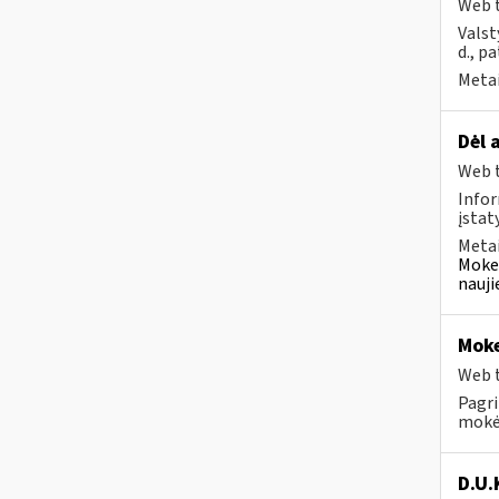
Web t
Valst
d., p
Metai
Dėl 
Web t
Infor
įstat
Metai
Mokes
nauji
Moke
Web t
Pagri
mokėt
D.U.