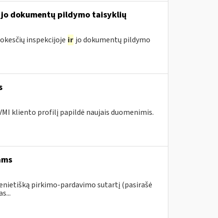
jo dokumentų pildymo taisyklių
kesčių inspekcijoje
ir
jo dokumentų pildymo
s
MI kliento profilį papildė naujais duomenimis.
ams
ienietišką pirkimo-pardavimo sutartį (pasirašė
s...