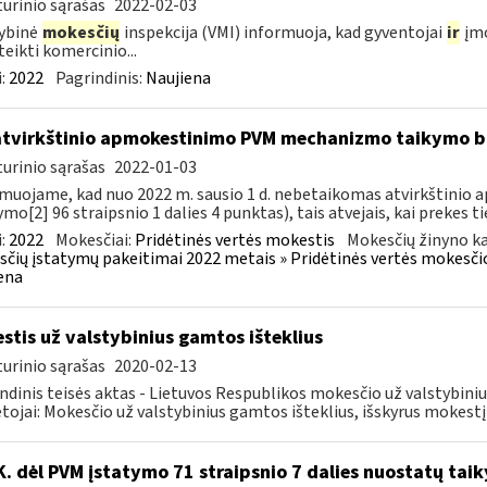
urinio sąrašas
2022-02-03
ybinė
mokesčių
inspekcija (VMI) informuoja, kad gyventojai
ir
įmo
ateikti komercinio...
:
2022
Pagrindinis:
Naujiena
atvirkštinio apmokestinimo PVM mechanizmo taikymo
urinio sąrašas
2022-01-03
muojame, kad nuo 2022 m. sausio 1 d. nebetaikomas atvirkštin
ymo[2] 96 straipsnio 1 dalies 4 punktas), tais atvejais, kai prekes tie
:
2022
Mokesčiai:
Pridėtinės vertės mokestis
Mokesčių žinyno ka
čių įstatymų pakeitimai 2022 metais » Pridėtinės vertės mokesči
ena
stis už valstybinius gamtos išteklius
urinio sąrašas
2020-02-13
ndinis teisės aktas - Lietuvos Respublikos mokesčio už valstybini
ojai: Mokesčio už valstybinius gamtos išteklius, išskyrus mokestį
K. dėl PVM įstatymo 71 straipsnio 7 dalies nuostatų tai