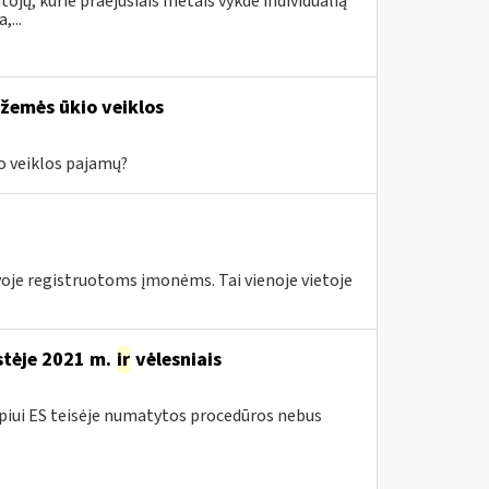
ojų, kurie praėjusiais metais vykdė individualią
...
 žemės ūkio veiklos
io veiklos pajamų?
tuvoje registruotoms įmonėms. Tai vienoje vietoje
stėje 2021 m.
ir
vėlesniais
iui ES teisėje numatytos procedūros nebus