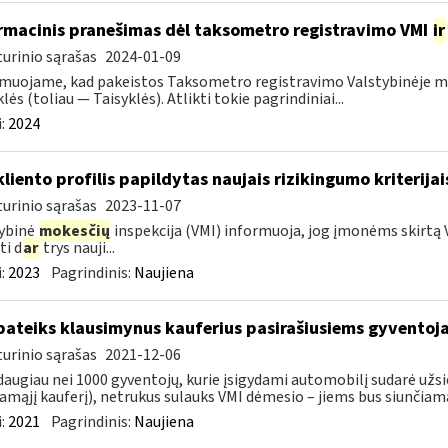
rmacinis pranešimas dėl taksometro registravimo VMI
ir
urinio sąrašas
2024-01-09
muojame, kad pakeistos Taksometro registravimo Valstybinėje mo
lės (toliau — Taisyklės). Atlikti tokie pagrindiniai...
:
2024
kliento profilis papildytas naujais rizikingumo kriterijai
urinio sąrašas
2023-11-07
ybinė
mokesčių
inspekcija (VMI) informuoja, jog įmonėms skirtą V
ti d
ar
trys nauji...
:
2023
Pagrindinis:
Naujiena
pateiks klausimynus kauferius pasirašiusiems gyventoj
urinio sąrašas
2021-12-06
daugiau nei 1000 gyventojų, kurie įsigydami automobilį sudarė užs
amąjį kauferį), netrukus sulauks VMI dėmesio – jiems bus siunčiama
:
2021
Pagrindinis:
Naujiena