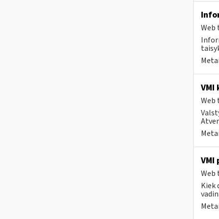
Info
Web t
Infor
taisyk
Metai
VMI 
Web t
Valst
Atver
Metai
VMI 
Web t
Kiek 
vadin
Metai