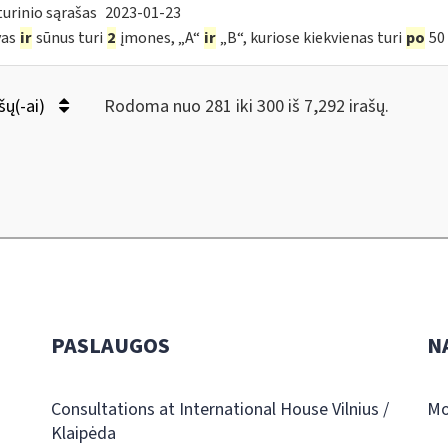
urinio sąrašas
2023-01-23
vas
ir
sūnus turi
2
įmones, „A“
ir
„B“, kuriose kiekvienas turi
po
50 
šų(-ai)
Rodoma nuo 281 iki 300 iš 7,292 irašų.
PASLAUGOS
N
Consultations at International House Vilnius /
Mo
Klaipėda