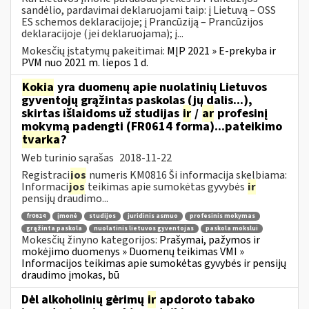
sandėlio, pardavimai deklaruojami taip: į Lietuvą – OSS
ES schemos deklaracijoje; į Prancūziją – Prancūzijos
deklaracijoje (jei deklaruojama); į...
Mokesčių įstatymų pakeitimai:
MĮP 2021 » E-prekyba ir
PVM nuo 2021 m. liepos 1 d.
Kokia
yra duomenų apie nuolatinių Lietuvos
gyventojų grąžintas paskolas (jų dalis...),
skirtas išlaidoms už studijas
ir
/
ar
profesinį
mokymą padengti (FR0614 forma)...pateikimo
tvarka
?
Web turinio sąrašas
2018-11-22
Registraci
jos
numeris KM0816 Ši informacija skelbiama:
Informaci
jos
teikimas apie sumokėtas gyvybės
ir
pensijų draudimo...
fr0614
įmonė
studijos
juridinis asmuo
profesinis mokymas
grąžinta paskola
nuolatinis lietuvos gyventojas
paskola mokslui
Mokesčių žinyno kategorijos:
Prašymai, pažymos ir
mokėjimo duomenys » Duomenų teikimas VMI »
Informacijos teikimas apie sumokėtas gyvybės ir pensijų
draudimo įmokas, bū
Dėl alkoholinių gėrimų
ir
apdoroto tabako