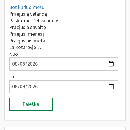
Bet kuriuo metu
Praėjusią valandą
Paskutines 24 valandas
Praėjusią savaitę
Praėjusį mėnesį
Praėjusiais metais
Laikotarpyje…
Nuo
Iki
Paieška