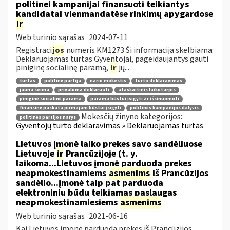
politinei kampanijai finansuoti teikiantys
kandidatai vienmandatėse rinkimų apygardose
ir
Web turinio sąrašas
2024-07-11
Registraci
jos
numeris KM1273 Ši informacija skelbiama:
Deklaruojamas turtas Gyventojai, pageidaujantys gauti
piniginę socialinę paramą,
ir
jų...
turtas
politinė partija
nario mokestis
turto deklaravimas
jauna šeima
privaloma deklaruoti
ataskaitinis laikotarpis
piniginė socialinė parama
parama būstui įsigyti ar išsinuomoti
finansinė paskata pirmajam būstui įsigyti
politinės kampanijos dalyvis
Mokesčių žinyno kategorijos:
politinės partijos narys
Gyventojų turto deklaravimas » Deklaruojamas turtas
Lietuvos įmonė laiko prekes savo sandėliuose
Lietuvoje
ir
Prancūzijoje (t. y.
laikoma...Lietuvos įmonė parduoda prekes
neapmokestinamiems
asmenims
iš Prancūzijos
sandėlio...įmonė taip pat parduoda
elektroniniu būdu teikiamas paslaugas
neapmokestinamiesiems
asmenims
Web turinio sąrašas
2021-06-16
Kai Lietuvos įmonė parduoda prekes iš Prancūzijos