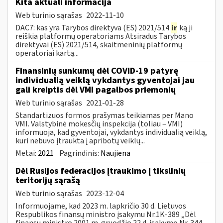
Kita aktuali informacija
Web turinio sąrašas
2022-11-10
DAC7: kas yra Tarybos direktyva (ES) 2021/514
ir
ką ji
reiškia platformų operatoriams Atsiradus Tarybos
direktyvai (ES) 2021/514, skaitmeninių platformų
operatoriai kartą...
Finansinių sunkumų dėl COVID-19 patyrę
individualią veiklą vykdantys gyventojai jau
gali kreiptis dėl VMI pagalbos priemonių
Web turinio sąrašas
2021-01-28
Standartizuos formos prašymas teikiamas per Mano
VMI. Valstybinė mokesčių inspekcija (toliau – VMI)
informuoja, kad gyventojai, vykdantys individualią veiklą,
kuri nebuvo įtraukta į apribotų veiklų...
Metai:
2021
Pagrindinis:
Naujiena
Dėl Rusijos federacijos įtraukimo į tikslinių
teritorijų sąrašą
Web turinio sąrašas
2023-12-04
Informuojame, kad 2023 m. lapkričio 30 d. Lietuvos
Respublikos finansų ministro įsakymu Nr.1K-389 „Dėl
finansų ministro 2001 m. gruodžio 22 d. įsakymo Nr. 344