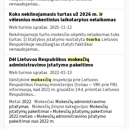
nenaudojamas...
Koks nekilnojamasis turtas už 2026 m.
ir
vėlesnius mokestinius laikotarpius nelaikomas
Web turinio sąrašas
2025-11-12
Nekilnojamojo turto mokesčio objektu nelaikomas toks
turtas: 1) Statybos įstatymo nustatyta
tvarka
Lietuvos
Respublikoje neužbaigtas statyti faktiškai
nenaudojamas...
Dėl Lietuvos Respublikos
mokesčių
administravimo įstatymo pakeitimo
Web turinio sąrašas
2022-01-13
Valstybinė
mokesčių
inspekcija prie Lietuvos
Respublikos finansų ministerijos (toliau — VMI prie FM)
informuoja, kad 2021 m. gruodžio 14 d. priimtas Lietuvos
Respublikos...
Metai:
2022
Mokesčiai:
Mokesčių administravimo
įstatymas
Mokesčių žinyno kategorijos:
Mokesčių
įstatymų pakeitimai » Mokesčių įstatymų pakeitimai
2022 metais » Mokesčių administravimo įstatymo
pakeitimai nuo 2022 m.