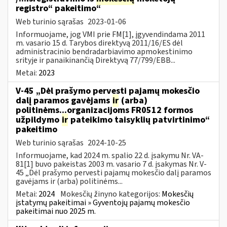
registro“ pakeitimo“
Web turinio sąrašas
2023-01-06
Informuojame, jog VMI prie FM[1], įgyvendindama 2011
m. vasario 15 d. Tarybos direktyvą 2011/16/ES dėl
administracinio bendradarbiavimo apmokestinimo
srityje ir panaikinančią Direktyvą 77/799/EBB...
Metai:
2023
V-45 „Dėl prašymo pervesti pajamų mokesčio
dalį paramos gavėjams
ir
(arba)
politinėms...organizacijoms FR0512 formos
užpildymo
ir
pateikimo taisyklių patvirtinimo“
pakeitimo
Web turinio sąrašas
2024-10-25
Informuojame, kad 2024 m. spalio 22 d. įsakymu Nr. VA-
81[1] buvo pakeistas 2003 m. vasario 7 d. įsakymas Nr. V-
45 „Dėl prašymo pervesti pajamų mokesčio dalį paramos
gavėjams ir (arba) politinėms...
Metai:
2024
Mokesčių žinyno kategorijos:
Mokesčių
įstatymų pakeitimai » Gyventojų pajamų mokesčio
pakeitimai nuo 2025 m.