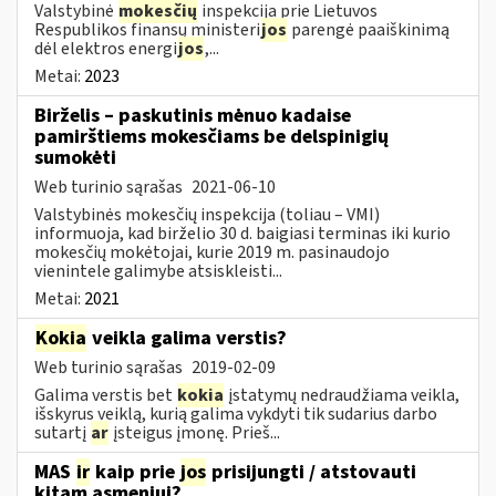
Valstybinė
mokesčių
inspekcija prie Lietuvos
Respublikos finansų ministeri
jos
parengė paaiškinimą
dėl elektros energi
jos
,...
Metai:
2023
Birželis – paskutinis mėnuo kadaise
pamirštiems mokesčiams be delspinigių
sumokėti
Web turinio sąrašas
2021-06-10
Valstybinės mokesčių inspekcija (toliau – VMI)
informuoja, kad birželio 30 d. baigiasi terminas iki kurio
mokesčių mokėtojai, kurie 2019 m. pasinaudojo
vienintele galimybe atsiskleisti...
Metai:
2021
Kokia
veikla galima verstis?
Web turinio sąrašas
2019-02-09
Galima verstis bet
kokia
įstatymų nedraudžiama veikla,
išskyrus veiklą, kurią galima vykdyti tik sudarius darbo
sutartį
ar
įsteigus įmonę. Prieš...
MAS
ir
kaip prie
jos
prisijungti / atstovauti
kitam asmeniui?