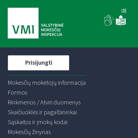
Prisijungti
Mokesčių mokėtojų informacija
Formos
Rinkmenos / Atviri duomenys
Skaičiuoklės ir pagalbininkai
Sąskaitos ir įmokų kodai
Mokesčių žinynas