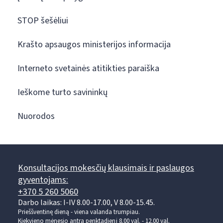
STOP šešėliui
Krašto apsaugos ministerijos informacija
Interneto svetainės atitikties paraiška
Ieškome turto savininkų
Nuorodos
Konsultacijos mokesčių klausimais ir paslaugos
gyventojams:
+370 5 260 5060
Darbo laikas: I-IV 8.00-17.00, V 8.00-15.45.
Prieššventinę dieną - viena valanda trumpiau.
Kiekvieno mėnesio antrą penktadienį 8.00 val. - 12.00 val.