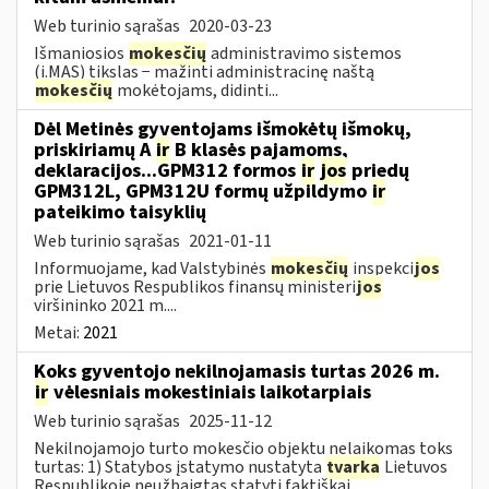
Web turinio sąrašas
2020-03-23
Išmaniosios
mokesčių
administravimo sistemos
(i.MAS) tikslas − mažinti administracinę naštą
mokesčių
mokėtojams, didinti...
Dėl Metinės gyventojams išmokėtų išmokų,
priskiriamų A
ir
B klasės pajamoms,
deklaracijos...GPM312 formos
ir
jos
priedų
GPM312L, GPM312U formų užpildymo
ir
pateikimo taisyklių
Web turinio sąrašas
2021-01-11
Informuojame, kad Valstybinės
mokesčių
inspekci
jos
prie Lietuvos Respublikos finansų ministeri
jos
viršininko 2021 m....
Metai:
2021
Koks gyventojo nekilnojamasis turtas 2026 m.
ir
vėlesniais mokestiniais laikotarpiais
Web turinio sąrašas
2025-11-12
Nekilnojamojo turto mokesčio objektu nelaikomas toks
turtas: 1) Statybos įstatymo nustatyta
tvarka
Lietuvos
Respublikoje neužbaigtas statyti faktiškai