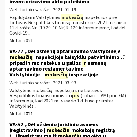
inventorizavimo akto pateikimo
Web turinio sąrašas
2021-01-19
Papildydami Valstybinės
mokesčių
inspekcijos prie
Lietuvos Respublikos finansų ministerijos 2021 m. sausio
11 d. raštą Nr. (19.20-10 Mr)R-129 informuojame, kad dėl
Covid-19...
Metai:
2021
VA-77 „Dėl asmenų aptarnavimo valstybinėje
mokesčių
inspekcijoje taisyklių patvirtinimo...”
pripažinimo netekusiu galios
ir
asmenų
aptarnavimo reglamentavimo
Valstybinėje...
mokesčių
inspekcijoje
Web turinio sąrašas
2021-03-03
Valstybinė mokesčių inspekcija prie Lietuvos
Respublikos finansų ministeri
jos
(toliau — VMI prie FM)
informuoja, kad 2021 m . vasario 1 d. buvo priimtas
Valstybinės...
Metai:
2021
VA-52 „Dėl užsienio juridinio asmens
įregistravimo į
mokesčių
mokėtojų registrą
/...išregistravimo iš
mokesčių
mokėtojų