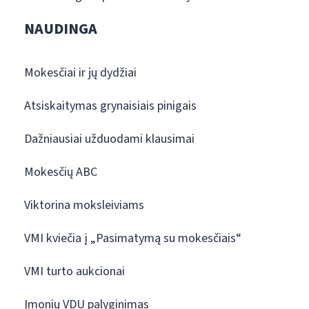
NAUDINGA
Mokesčiai ir jų dydžiai
Atsiskaitymas grynaisiais pinigais
Dažniausiai užduodami klausimai
Mokesčių ABC
Viktorina moksleiviams
VMI kviečia į „Pasimatymą su mokesčiais“
VMI turto aukcionai
Įmonių VDU palyginimas