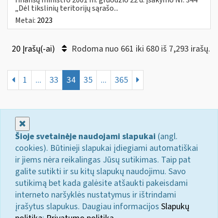
„Dėl tikslinių teritorijų sąrašo...
Metai:
2023
20 Įrašų(-ai)
Rodoma nuo 661 iki 680 iš 7,293 irašų.
1
...
33
34
35
...
365
Uždaryti
Šioje svetainėje naudojami slapukai
(angl.
cookies). Būtinieji slapukai įdiegiami automatiškai
ir jiems nėra reikalingas Jūsų sutikimas. Taip pat
galite sutikti ir su kitų slapukų naudojimu. Savo
sutikimą bet kada galėsite atšaukti pakeisdami
interneto naršyklės nustatymus ir ištrindami
įrašytus slapukus. Daugiau informacijos
Slapukų