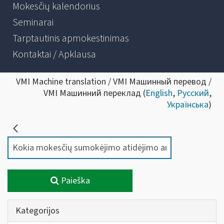
Mokesčių kalendorius
Seminarai
Tarptautinis apmokestinimas
Kontaktai / Apklausa
VMI Machine translation / VMI Машинный перевод /
VMI Машинний переклад (
English
,
Русский
,
Українська
)
Paieška
Kategorijos