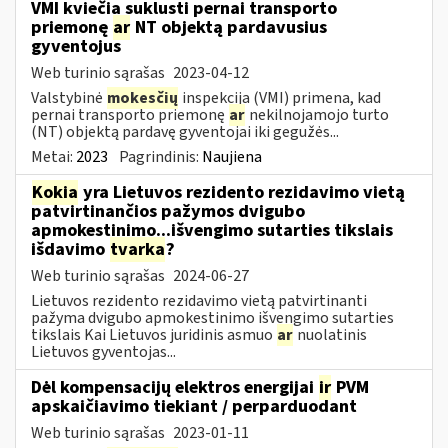
VMI kviečia suklusti pernai transporto
priemonę
ar
NT objektą pardavusius
gyventojus
Web turinio sąrašas
2023-04-12
Valstybinė
mokesčių
inspekcija (VMI) primena, kad
pernai transporto priemonę
ar
nekilnojamojo turto
(NT) objektą pardavę gyventojai iki gegužės...
Metai:
2023
Pagrindinis:
Naujiena
Kokia
yra Lietuvos rezidento rezidavimo vietą
patvirtinančios pažymos dvigubo
apmokestinimo...išvengimo sutarties tikslais
išdavimo
tvarka
?
Web turinio sąrašas
2024-06-27
Lietuvos rezidento rezidavimo vietą patvirtinanti
pažyma dvigubo apmokestinimo išvengimo sutarties
tikslais Kai Lietuvos juridinis asmuo
ar
nuolatinis
Lietuvos gyventojas...
Dėl kompensacijų elektros energijai
ir
PVM
apskaičiavimo tiekiant / perparduodant
Web turinio sąrašas
2023-01-11