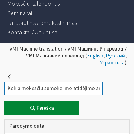
Mokesčių kalendorius
Seminarai
Tarptautinis apmokestinimas
Kontaktai / Apklausa
VMI Machine translation / VMI Машинный перевод /
VMI Машинний переклад (
English
,
Русский
,
Українська
)
Paieška
Parodymo data