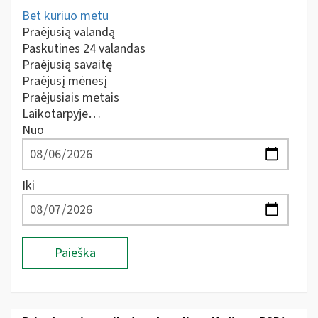
Bet kuriuo metu
Praėjusią valandą
Paskutines 24 valandas
Praėjusią savaitę
Praėjusį mėnesį
Praėjusiais metais
Laikotarpyje…
Nuo
Iki
Paieška