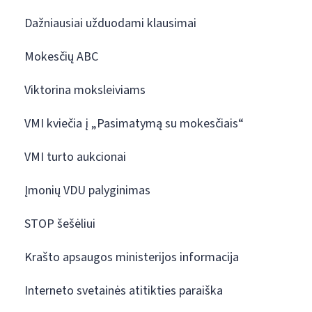
Dažniausiai užduodami klausimai
Mokesčių ABC
Viktorina moksleiviams
VMI kviečia į „Pasimatymą su mokesčiais“
VMI turto aukcionai
Įmonių VDU palyginimas
STOP šešėliui
Krašto apsaugos ministerijos informacija
Interneto svetainės atitikties paraiška