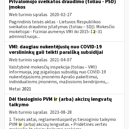
Privalomojo sveikatos draudimo (toliau - PSD)
įmokos
Web turinio sąrašas
2020-02-27
Pagrindinis teisės aktas - Lietuvos Respublikos
sveikatos draudimo įstatymas (toliau – SDĮ). Mokesčio
mokėtojai - Fiziniai asmenys VMI iki 2015-1
2
-31
administruoja:...
VMI: daugiau nukentėjusių nuo COVID-19
verslininkų gali teikti paraišką subsidijai
Web turinio sąrašas
2021-04-07
Valstybinė mokesčių inspekcija (toliau – VMI)
informuoja, jog įsigaliojus subsidijų nuo COVID-19
nukentėjusioms įmonėms Aprašo pakeitimui,
individualioms įmonėms, mažosioms bendrijoms,...
Metai:
2021
Dėl tiesioginio PVM
ir
(arba) akcizų lengvatų
taikymo
Web turinio sąrašas
2023-08-28
1. Teisės aktai, reglamentuojantys tiesioginio taikymo
PVM
ir
(arba) akcizų lengvatas. • Pridėtinės vertės