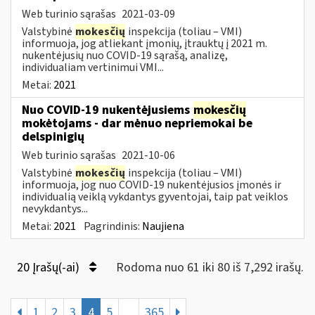
Web turinio sąrašas
2021-03-09
Valstybinė
mokesčių
inspekcija (toliau – VMI)
informuoja, jog atliekant įmonių, įtrauktų į 2021 m.
nukentėjusių nuo COVID-19 sąrašą, analizę,
individualiam vertinimui VMI...
Metai:
2021
Nuo COVID-19 nukentėjusiems
mokesčių
mokėtojams - dar mėnuo nepriemokai be
delspinigių
Web turinio sąrašas
2021-10-06
Valstybinė
mokesčių
inspekcija (toliau – VMI)
informuoja, jog nuo COVID-19 nukentėjusios įmonės ir
individualią veiklą vykdantys gyventojai, taip pat veiklos
nevykdantys...
Metai:
2021
Pagrindinis:
Naujiena
20 Įrašų(-ai)
Rodoma nuo 61 iki 80 iš 7,292 irašų.
1
2
3
4
5
...
365