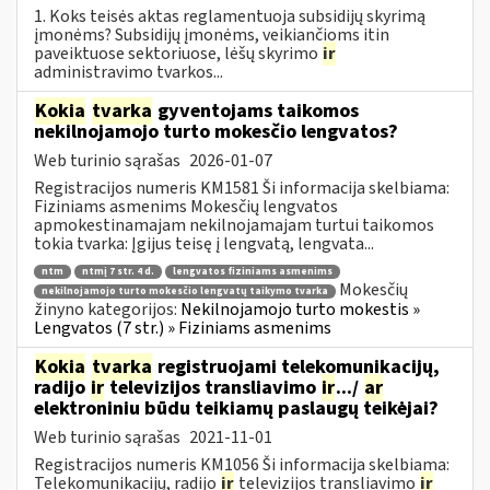
1. Koks teisės aktas reglamentuoja subsidijų skyrimą
įmonėms? Subsidijų įmonėms, veikiančioms itin
paveiktuose sektoriuose, lėšų skyrimo
ir
administravimo tvarkos...
Kokia
tvarka
gyventojams taikomos
nekilnojamojo turto mokesčio lengvatos?
Web turinio sąrašas
2026-01-07
Registracijos numeris KM1581 Ši informacija skelbiama:
Fiziniams asmenims Mokesčių lengvatos
apmokestinamajam nekilnojamajam turtui taikomos
tokia tvarka: Įgijus teisę į lengvatą, lengvata...
ntm
ntmį 7 str. 4 d.
lengvatos fiziniams asmenims
Mokesčių
nekilnojamojo turto mokesčio lengvatų taikymo tvarka
žinyno kategorijos:
Nekilnojamojo turto mokestis »
Lengvatos (7 str.) » Fiziniams asmenims
Kokia
tvarka
registruojami telekomunikacijų,
radijo
ir
televizijos transliavimo
ir
.../
ar
elektroniniu būdu teikiamų paslaugų teikėjai?
Web turinio sąrašas
2021-11-01
Registracijos numeris KM1056 Ši informacija skelbiama:
Telekomunikacijų, radijo
ir
televizijos transliavimo
ir