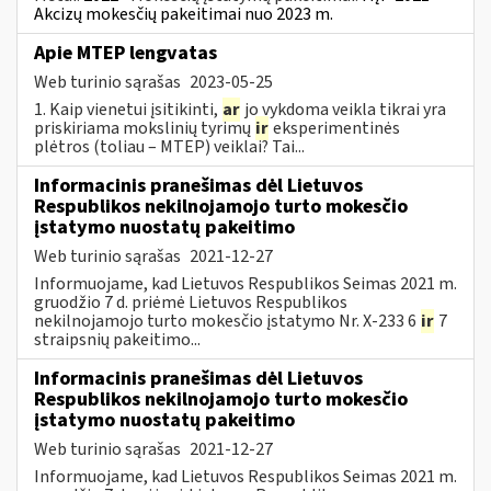
Akcizų mokesčių pakeitimai nuo 2023 m.
Apie MTEP lengvatas
Web turinio sąrašas
2023-05-25
1. Kaip vienetui įsitikinti,
ar
jo vykdoma veikla tikrai yra
priskiriama mokslinių tyrimų
ir
eksperimentinės
plėtros (toliau – MTEP) veiklai? Tai...
Informacinis pranešimas dėl Lietuvos
Respublikos nekilnojamojo turto mokesčio
įstatymo nuostatų pakeitimo
Web turinio sąrašas
2021-12-27
Informuojame, kad Lietuvos Respublikos Seimas 2021 m.
gruodžio 7 d. priėmė Lietuvos Respublikos
nekilnojamojo turto mokesčio įstatymo Nr. X-233 6
ir
7
straipsnių pakeitimo...
Informacinis pranešimas dėl Lietuvos
Respublikos nekilnojamojo turto mokesčio
įstatymo nuostatų pakeitimo
Web turinio sąrašas
2021-12-27
Informuojame, kad Lietuvos Respublikos Seimas 2021 m.