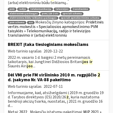
(arba) elektroniniu būdu teikiamų...
pvm
radijo
telekomunikacijų
televizijos
transliavimo
elektroninės paslaugos
pvmį 115-2 str
speciali schema
elektroniniu būdu teikiamos paslaugos
speciali apmokestinimo schema
Mokesčių žinyno kategorijos:
Pridėtinės
pvm schema
oss
vertės mokestis » Specialiosios apmokestinimo PVM
taisyklės » Telekomunikacijų, radijo ir televizijos
transliavimo ir (arba) elektroniniu
BREXIT įtaka tiesioginiams mokesčiams
Web turinio sąrašas
2020-12-22
2022 m. vasario 1 d. baigėsi 2 metų pereinamasis
laikotarpis, kai Jungtinei Didžiosios Britani
jos
ir
Šiaurės Airi
jos
...
Dėl VMI prie FM viršininko 2010 m. rugpjūčio
2
d. įsakymo Nr. VA-88 pakeitimo
Web turinio sąrašas
2022-07-11
Informuojame, kad, atsižvelgdami į 2019 m. gruodžio 19
d. Tarybos direktyvos (ES) 2020/26
2
, kuria nustatoma
bendroji akcizų tvarka, nuostatas, į 2021 m. gruodžio 16
d....
Metai:
2022
Mokesčių įstatymų pakeitimai:
MĮP 2021 »