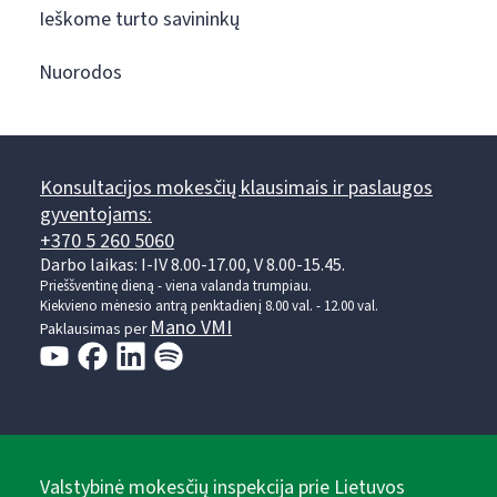
Ieškome turto savininkų
Nuorodos
Konsultacijos mokesčių klausimais ir paslaugos
gyventojams:
+370 5 260 5060
Darbo laikas: I-IV 8.00-17.00, V 8.00-15.45.
Prieššventinę dieną - viena valanda trumpiau.
Kiekvieno mėnesio antrą penktadienį 8.00 val. - 12.00 val.
Mano VMI
Paklausimas per
Valstybinė mokesčių inspekcija prie Lietuvos