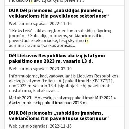
mokesčio
ir
akcizų taikymo prekėms...
DUK Dėl priemonės „subsidijos įmonėms,
veikiančioms itin paveiktuose sektoriuose“
Web turinio sąrašas
2022-11-16
1.Koks teisės aktas reglamentuoja subsidijų skyrimą
įmonėms? Subsidijų įmonėms, veikiančioms itin
paveiktuose sektoriuose, lėšų skyrimo
ir
administravimo tvarkos aprašas...
Dėl Lietuvos Respublikos akcizų įstatymo
pakeitimo nuo 2023 m. vasario 13 d.
Web turinio sąrašas
2023-02-10
Informuojame, kad, vadovaujantis Lietuvos Respublikos
akcizų įstatymo (toliau − AĮ) pakeitimu Nr. XIV-777[1],
nuo 2023 m. vasario 13 d. įsigalioja šie AĮ pakeitimai:
nustatoma, kad akcizais...
Metai:
2023
Mokesčių įstatymų pakeitimai:
MĮP 2021 »
Akcizų mokesčių pakeitimai nuo 2023 m.
DUK Dėl priemonės „subsidijos įmonėms,
veikiančioms itin paveiktuose sektoriuose“
Web turinio sąrašas
2022-11-16