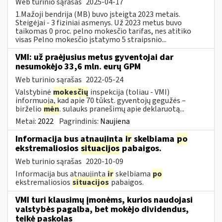
Web turinio sąrašas
2025-04-17
1.Mažoji bendrija (MB) buvo įsteigta 2023 metais.
Steigėjai - 3 fiziniai asmenys. Už 2023 metus buvo
taikomas 0 proc. pelno mokesčio tarifas, nes atitiko
visas Pelno mokesčio įstatymo 5 straipsnio...
VMI: už praėjusius metus gyventojai dar
nesumokėjo 33,6 mln. eurų GPM
Web turinio sąrašas
2022-05-24
Valstybinė
mokesčių
inspekcija (toliau - VMI)
informuoja, kad apie 70 tūkst. gyventojų gegužės –
birželio
mėn
. sulauks pranešimų apie deklaruotą...
Metai:
2022
Pagrindinis:
Naujiena
Informacija bus atnaujinta
ir
skelbiama
po
ekstremaliosios
situacijos
pabaigos.
Web turinio sąrašas
2020-10-09
Informacija bus atnaujinta
ir
skelbiama
po
ekstremaliosios
situacijos
pabaigos.
VMI turi klausimų įmonėms, kurios naudojasi
valstybės pagalba, bet mokėjo dividendus,
teikė paskolas