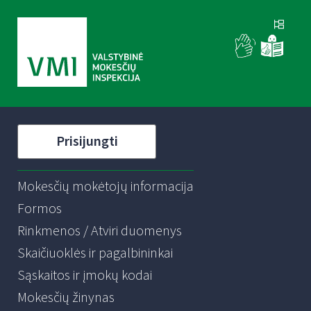
Prisijungti
Mokesčių mokėtojų informacija
Formos
Rinkmenos / Atviri duomenys
Skaičiuoklės ir pagalbininkai
Sąskaitos ir įmokų kodai
Mokesčių žinynas