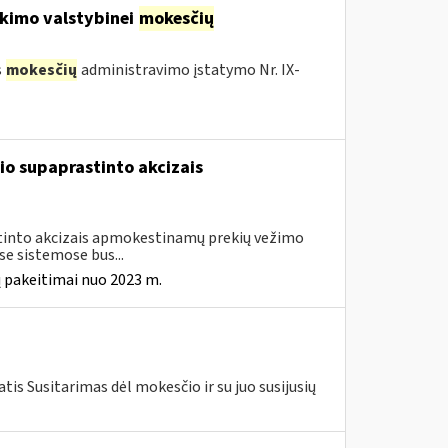
kimo valstybinei
mokesčių
s
mokesčių
administravimo įstatymo Nr. IX-
io supaprastinto akcizais
astinto akcizais apmokestinamų prekių vežimo
e sistemose bus...
 pakeitimai nuo 2023 m.
is Susitarimas dėl mokesčio ir su juo susijusių