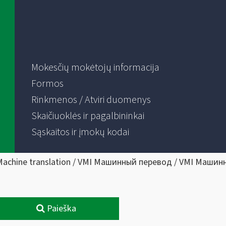
Mokesčių mokėtojų informacija
Formos
Rinkmenos / Atviri duomenys
Skaičiuoklės ir pagalbininkai
Sąskaitos ir įmokų kodai
Machine translation / VMI Машинный перевод / VMI Машин
Paieška