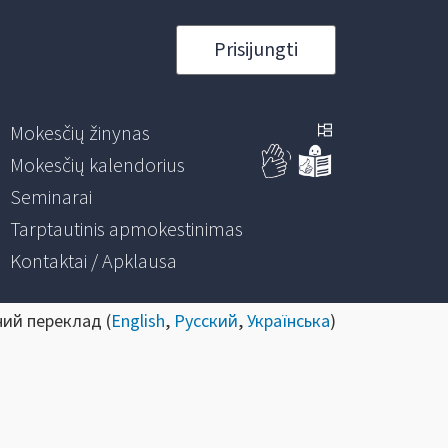
Prisijungti
Mokesčių žinynas
Mokesčių kalendorius
Seminarai
Tarptautinis apmokestinimas
Kontaktai / Apklausa
ний переклад (
English
,
Русский
,
Українська
)