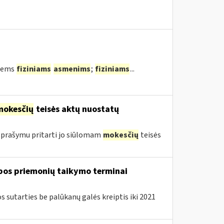
tiems
fiziniams
asmenims
;
fiziniams
...
mokesčių
teisės aktų nuostatų
 prašymu pritarti jo siūlomam
mokesčių
teisės
lbos priemonių taikymo terminai
sutarties be palūkanų galės kreiptis iki 2021