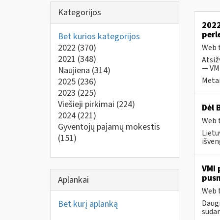
Kategorijos
2022
perl
Bet kurios kategorijos
2022
(370)
Web t
2021
(348)
Atsiž
— VMI
Naujiena
(314)
Metai
2025
(236)
2023
(225)
Viešieji pirkimai
(224)
Dėl 
2024
(221)
Web t
Gyventojų pajamų mokestis
Lietu
(151)
išven
VMI 
pus
Aplankai
Web t
Bet kurį aplanką
Daugi
sudar