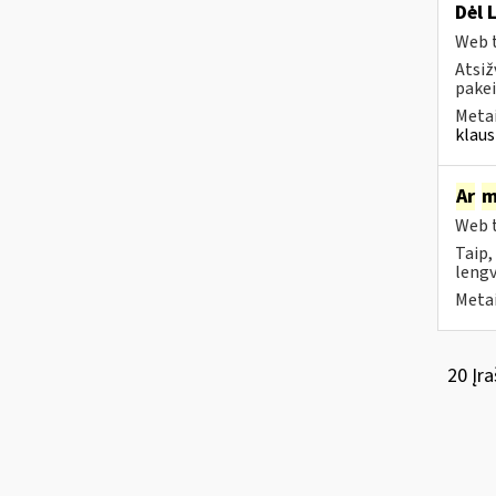
Dėl 
Web t
Atsiž
pakei
Metai
klaus
Ar
m
Web t
Taip,
lengv
Metai
20 Įra