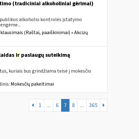
imo (tradiciniai alkoholiniai gėrimai)
Respublikos alkoholio kontrolės įstatymo
rengėme...
 klausimais (Raštai, paaiškinimai) » Akcizų
šlaidas
ir
paslaugų suteikimą
us, kuriais bus grindžiama teisė į mokesčio
inis:
Mokesčių pakeitimai
1
...
6
7
8
...
365