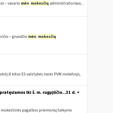
sio – vasario
mėn
.
mokesčių
administratoriaus...
kričio – gruodžio
mėn
.
mokesčių
bilį iš kitos ES valstybės narės PVM mokėtojo,
atęsiamos iki š. m. rugpjūčio...31 d. +
sus mokestinės pagalbos priemonių taikymo