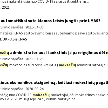
nus į nukentėjusių nuo COVID-19 sąrašus įtrauktiems...
:
2021
automatiškai suteikiamos teisės jungtis prie i.MAS?
urinio sąrašas
2021-04-30
atiškai i.MAS atstovavimo teisės suteikiamos: save atstovaujan
DUK - Apie i.MAS
sčių
administratoriaus išankstinis įsipareigojimas dėl
urinio sąrašas
2021-07-20
sčių
mokėtojas turi teisę kreiptis į
mokesčių
administratorių su
.
tinus ekonomikos atsigavimą, keičiasi mokestinių paga
urinio sąrašas
2020-09-24
ntėję nuo COVID-19
mokesčių
mokėtojai, dėl mokestinės paskolos 
o 1 d. 2020 m. rugsėjo 24 d., Vilnius. Valstybinė...