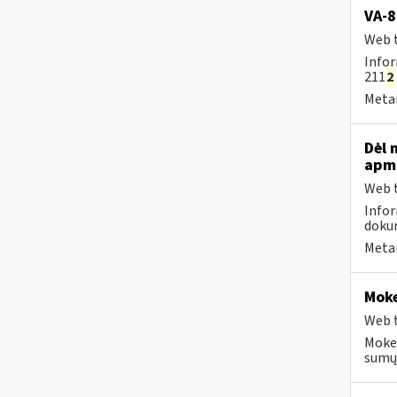
VA-8
Web t
Infor
211
2
Metai
Dėl 
apmo
Web t
Infor
dokum
Metai
Moke
Web t
Mokes
sumų 