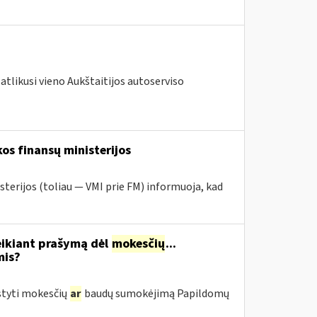
atlikusi vieno Aukštaitijos autoserviso
os finansų ministerijos
sterijos (toliau — VMI prie FM) informuoja, kad
eikiant prašymą dėl
mokesčių
...
mis?
styti mokesčių
ar
baudų sumokėjimą Papildomų