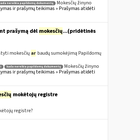
Mokesčių žinyno
kada nereikia papildomų dokumentų
mas ir prašymų teikimas » Prašymas atidėti
ant prašymą dėl
mokesčių
...(pridėtinės
styti mokesčių
ar
baudų sumokėjimą Papildomų
Mokesčių žinyno
i
kada nereikia papildomų dokumentų
mas ir prašymų teikimas » Prašymas atidėti
sčių
mokėtojų registre
ėtojų registre?