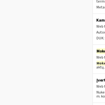
termi
Metai
Kam 
Web t
Autom
DUK:
Moke
Web t
Moke
aktų..
Įver
Web t
Nuke
m. kov