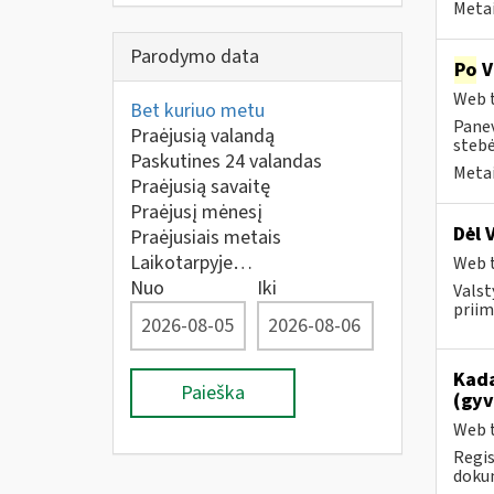
Metai
Parodymo data
Po
V
Web t
Bet kuriuo metu
Panev
Praėjusią valandą
stebė
Paskutines 24 valandas
Metai
Praėjusią savaitę
Praėjusį mėnesį
Dėl 
Praėjusiais metais
Laikotarpyje…
Web t
Nuo
Iki
Valst
priim
Kada
Paieška
(gyv
Web t
Regis
dokum