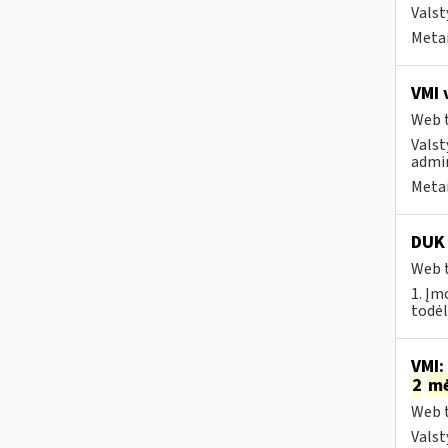
Valst
Metai
VMI 
Web t
Valst
admin
Metai
DUK 
Web t
1. Įm
todėl
VMI:
2
m
Web t
Valst