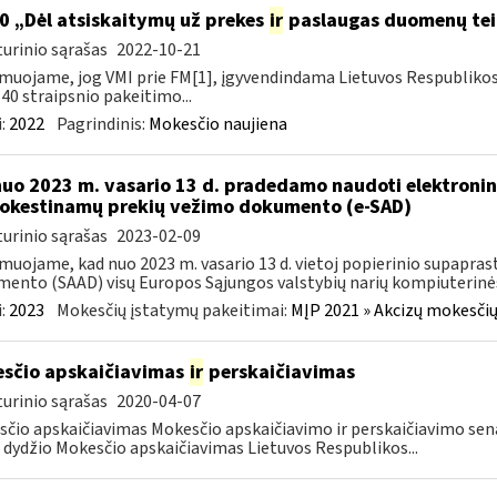
0 „Dėl atsiskaitymų už prekes
ir
paslaugas duomenų tei
urinio sąrašas
2022-10-21
muojame, jog VMI prie FM[1], įgyvendindama Lietuvos Respubliko
40 straipsnio pakeitimo...
:
2022
Pagrindinis:
Mokesčio naujiena
nuo 2023 m. vasario 13 d. pradedamo naudoti elektronin
kestinamų prekių vežimo dokumento (e-SAD)
urinio sąrašas
2023-02-09
muojame, kad nuo 2023 m. vasario 13 d. vietoj popierinio supapr
ento (SAAD) visų Europos Sąjungos valstybių narių kompiuterinės
:
2023
Mokesčių įstatymų pakeitimai:
MĮP 2021 » Akcizų mokesčių
sčio apskaičiavimas
ir
perskaičiavimas
urinio sąrašas
2020-04-07
čio apskaičiavimas Mokesčio apskaičiavimo ir perskaičiavimo senat
dydžio Mokesčio apskaičiavimas Lietuvos Respublikos...