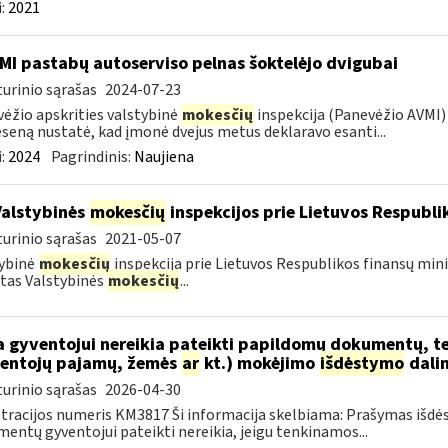
:
2021
MI pastabų autoserviso pelnas šoktelėjo dvigubai
urinio sąrašas
2024-07-23
ėžio apskrities valstybinė
mokesčių
inspekcija (Panevėžio AVMI) 
seną nustatė, kad įmonė dvejus metus deklaravo esanti...
:
2024
Pagrindinis:
Naujiena
Valstybinės
mokesčių
inspekcijos prie Lietuvos Respublik
urinio sąrašas
2021-05-07
ybinė
mokesčių
inspekcija prie Lietuvos Respublikos finansų mini
tas Valstybinės
mokesčių
...
 gyventojui nereikia pateikti papildomų dokumentų, t
entojų pajamų, žemės
ar
kt.) mokėjimo
išdėstymo
dali
urinio sąrašas
2026-04-30
tracijos numeris KM3817 Ši informacija skelbiama: Prašymas išdė
entų gyventojui pateikti nereikia, jeigu tenkinamos...