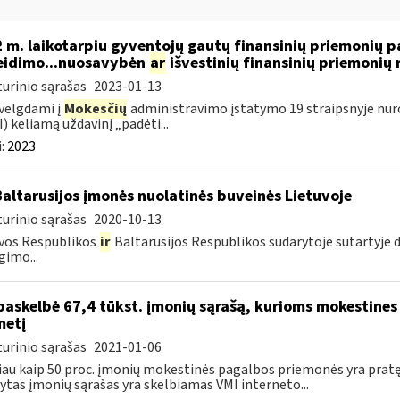
 m. laikotarpiu gyventojų gautų finansinių priemonių
eidimo...nuosavybėn
ar
išvestinių finansinių priemoni
urinio sąrašas
2023-01-13
velgdami į
Mokesčių
administravimo įstatymo 19 straipsnyje nur
) keliamą uždavinį „padėti...
:
2023
Baltarusijos įmonės nuolatinės buveinės Lietuvoje
urinio sąrašas
2020-10-13
vos Respublikos
ir
Baltarusijos Respublikos sudarytoje sutartyje
gimo...
paskelbė 67,4 tūkst. įmonių sąrašą, kurioms mokestines
metį
urinio sąrašas
2021-01-06
au kaip 50 proc. įmonių mokestinės pagalbos priemonės yra prat
ytas įmonių sąrašas yra skelbiamas VMI interneto...