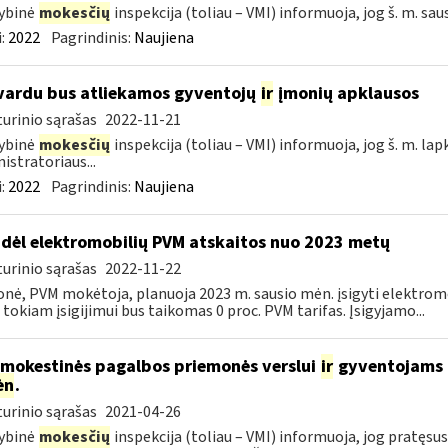
ybinė
mokesčių
inspekcija (toliau – VMI) informuoja, jog š. m. sau
:
2022
Pagrindinis:
Naujiena
vardu bus atliekamos gyventojų
ir
įmonių apklausos
urinio sąrašas
2022-11-21
ybinė
mokesčių
inspekcija (toliau – VMI) informuoja, jog š. m. lap
istratoriaus...
:
2022
Pagrindinis:
Naujiena
dėl elektromobilių PVM atskaitos nuo 2023 metų
urinio sąrašas
2022-11-22
onė, PVM mokėtoja, planuoja 2023 m. sausio mėn. įsigyti elektromo
 tokiam įsigijimui bus taikomas 0 proc. PVM tarifas. Įsigyjamo...
 mokestinės pagalbos priemonės verslui
ir
gyventojams pr
ėn
.
urinio sąrašas
2021-04-26
ybinė
mokesčių
inspekcija (toliau – VMI) informuoja, jog pratę