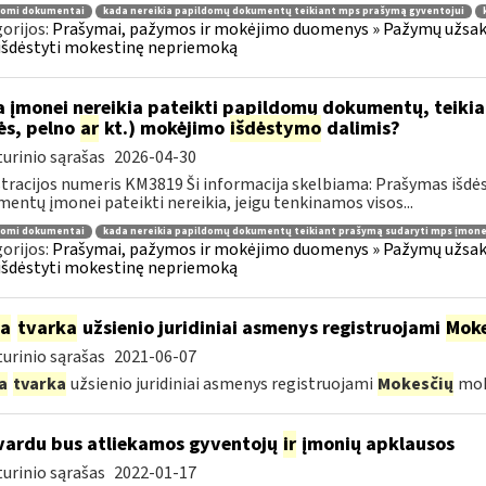
domi dokumentai
kada nereikia papildomų dokumentų teikiant mps prašymą gyventojui
orijos:
Prašymai, pažymos ir mokėjimo duomenys » Pažymų užsaky
išdėstyti mokestinę nepriemoką
 įmonei nereikia pateikti papildomų dokumentų, teiki
ės, pelno
ar
kt.) mokėjimo
išdėstymo
dalimis?
urinio sąrašas
2026-04-30
tracijos numeris KM3819 Ši informacija skelbiama: Prašymas išdė
entų įmonei pateikti nereikia, jeigu tenkinamos visos...
domi dokumentai
kada nereikia papildomų dokumentų teikiant prašymą sudaryti mps įmone
orijos:
Prašymai, pažymos ir mokėjimo duomenys » Pažymų užsaky
išdėstyti mokestinę nepriemoką
ia
tvarka
užsienio juridiniai asmenys registruojami
Moke
urinio sąrašas
2021-06-07
a
tvarka
užsienio juridiniai asmenys registruojami
Mokesčių
mok
vardu bus atliekamos gyventojų
ir
įmonių apklausos
urinio sąrašas
2022-01-17