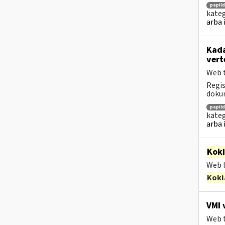
papil
kateg
arba 
Kada
vert
Web t
Regis
dokum
papil
kateg
arba 
Kok
Web t
Koki
VMI 
Web t