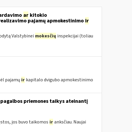
 pardavimo
ar
kitokio
ų realizavimo pajamų apmokestinimo
ir
odytą Valstybinei
mokesčių
inspekcijai (toliau
 dėl pajamų
ir
kapitalo dvigubo apmokestinimo
 pagalbos priemones taikys ateinantį
ęstos, jos buvo taikomos
ir
anksčiau. Naujai