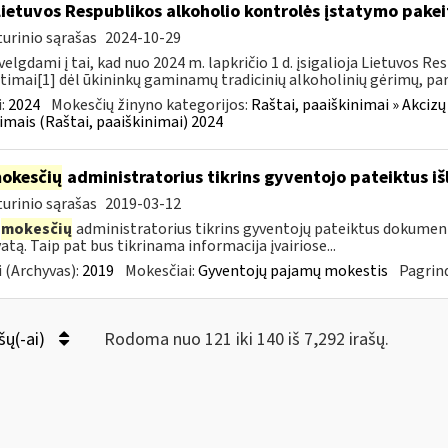
Lietuvos Respublikos alkoholio kontrolės įstatymo pakeit
urinio sąrašas
2024-10-29
velgdami į tai, kad nuo 2024 m. lapkričio 1 d. įsigalioja Lietuvos 
timai[1] dėl ūkininkų gaminamų tradicinių alkoholinių gėrimų, pa
:
2024
Mokesčių žinyno kategorijos:
Raštai, paaiškinimai » Akcizų
imais (Raštai, paaiškinimai) 2024
okesčių
administratorius tikrins gyventojo pateiktus i
urinio sąrašas
2019-03-12
mokesčių
administratorius tikrins gyventojų pateiktus dokument
atą. Taip pat bus tikrinama informacija įvairiose...
 (Archyvas):
2019
Mokesčiai:
Gyventojų pajamų mokestis
Pagrind
šų(-ai)
Rodoma nuo 121 iki 140 iš 7,292 irašų.