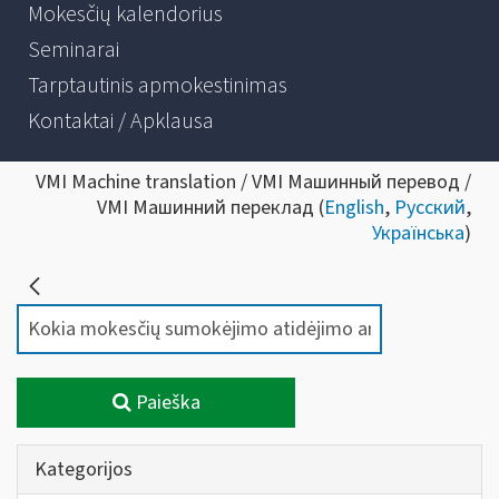
Mokesčių kalendorius
Seminarai
Tarptautinis apmokestinimas
Kontaktai / Apklausa
VMI Machine translation / VMI Машинный перевод /
VMI Машинний переклад (
English
,
Русский
,
Українська
)
Paieška
Kategorijos