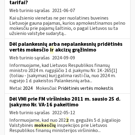
tarifai?
Web turinio sąrašas
2021-06-07
Kai užsienio vienetas ne per nuolatines buveines
Lietuvoje gauna pajamas, kurios apmokestinamos pelno
mokesčiu prie pajamų šaltinio, o pagal Lietuvos su ta
užsienio valstybe sudarytą...
Dėl palankesnių arba nepalankesnių pridėtinės
vertės mokesčio
ir
akcizų grąžinimo
Web turinio sąrašas
2024-09-09
Informuojame, kad Lietuvos Respublikos finansų
ministro 2024 m. rugpjūčio 1 d. įsakymu Nr. 1K-265[1]
(toliau - Įsakymas) kurį galima rasti čia, nuo 2024 m.
rugsėjo 1 d. pakeistos Palankesnių arba...
Metai:
2024
Mokesčiai:
Pridėtinės vertės mokestis
Dėl VMI prie FM viršininko 2011 m. sausio 25 d.
įsakymo Nr. VA-16 pakeitimo
Web turinio sąrašas
2022-05-12
Informuojame, kad nuo 202
2
m. gegužės 5 d. įsigaliojo
Valstybinės
mokesčių
inspekcijos prie Lietuvos
Respublikos finansų ministerijos viršininko...