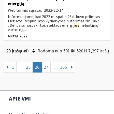
energiją
Web turinio sąrašas
2022-12-14
Informuojame, kad 2022 m. spalio 26 d. buvo priimtas
Lietuvos Respublikos Vyriausybės nutarimas Nr. 1062
„Dėl paramos, skirtos elektros energi
jos
nebuitinių
vartotojų...
Metai:
2022
20 Įrašų(-ai)
Rodoma nuo 501 iki 520 iš 7,297 irašų.
1
...
25
26
27
...
365
APIE VMI