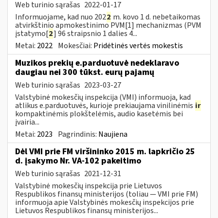
Web turinio sąrašas
2022-01-17
Informuojame, kad nuo 202
2
m. kovo 1 d. nebetaikomas
atvirkštinio apmokestinimo PVM[1] mechanizmas (PVM
įstatymo[
2
] 96 straipsnio 1 dalies 4...
Metai:
2022
Mokesčiai:
Pridėtinės vertės mokestis
Muzikos prekių e.parduotuvė nedeklaravo
daugiau nei 300 tūkst. eurų pajamų
Web turinio sąrašas
2023-03-27
Valstybinė mokesčių inspekcija (VMI) informuoja, kad
atlikus e.parduotuvės, kurioje prekiaujama vinilinėmis
ir
kompaktinėmis plokštelėmis, audio kasetėmis bei
įvairia...
Metai:
2023
Pagrindinis:
Naujiena
Dėl VMI prie FM viršininko 2015 m. lapkričio 25
d. įsakymo Nr. VA-102 pakeitimo
Web turinio sąrašas
2021-12-31
Valstybinė mokesčių inspekcija prie Lietuvos
Respublikos finansų ministerijos (toliau ― VMI prie FM)
informuoja apie Valstybinės mokesčių inspekcijos prie
Lietuvos Respublikos finansų ministerijos...