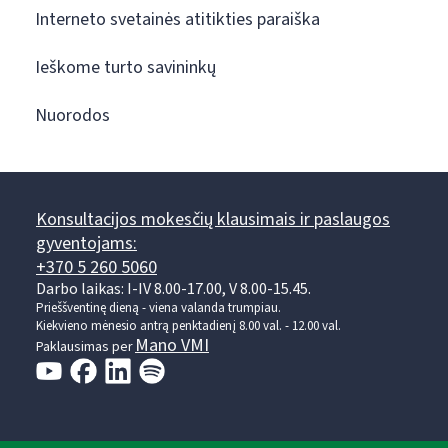
Interneto svetainės atitikties paraiška
Ieškome turto savininkų
Nuorodos
Konsultacijos mokesčių klausimais ir paslaugos
gyventojams:
+370 5 260 5060
Darbo laikas: I-IV 8.00-17.00, V 8.00-15.45.
Prieššventinę dieną - viena valanda trumpiau.
Kiekvieno mėnesio antrą penktadienį 8.00 val. - 12.00 val.
Mano VMI
Paklausimas per