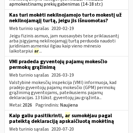
apmokestinamų prekių gabenimas (14-18 str.)
Kas turi mokėti nekilnojamojo turto mokestį už
nekilnojamąjį turtą, jeigu jis išnuomotas?
Web turinio sąrašas
2020-02-19
Jeigu fizinis asmuo, jam nuosavybės teise priklausantį
arba įsigyjamą nekilnojamąjį turtą perduoda naudoti
juridiniam asmeniui ilgiau kaip vieno mėnesio
laikotarpiui
ar
...
VMI pradeda gyventojų pajamų mokesčio
permokų grąžinimą
Web turinio sąrašas
2026-03-19
Valstybinė mokesčių inspekcija (VMI) informuoja, kad
pradėjo gyventojų pajamų mokesčio (GPM) permokų
grąžinimą gyventojams, pateikusiems pajamų
deklaracijas. 13 tūkst. gyventojų jau grąžinta...
Metai:
2026
Pagrindinis:
Naujiena
Kaip galiu pasitikrinti,
ar
sumokėjau pagal
pateiktą deklaraciją apskaičiuotą mokėtiną
Web turinio sąrašas
2020-07-20