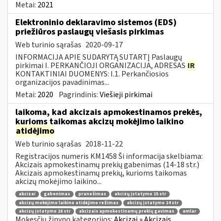
Metai:
2021
Elektroninio deklaravimo sistemos (EDS)
priežiūros paslaugų viešasis pirkimas
Web turinio sąrašas
2020-09-17
INFORMACIJA APIE SUDARYTĄ SUTARTĮ Paslaugų
pirkimai I. PERKANČIOJI ORGANIZACIJA, ADRESAS
IR
KONTAKTINIAI DUOMENYS: I.1. Perkančiosios
organizacijos pavadinimas...
Metai:
2020
Pagrindinis:
Viešieji pirkimai
laikoma, kad akcizais apmokestinamos prekės,
kurioms taikomas akcizų mokėjimo laikino
atidėjimo
Web turinio sąrašas
2018-11-22
Registracijos numeris KM1458 Ši informacija skelbiama:
Akcizais apmokestinamų prekių gabenimas (14-18 str.)
Akcizais apmokestinamų prekių, kurioms taikomas
akcizų mokėjimo laikino...
akcizai
gabenimas
pranešimas
akcizų įstatymo 15 str
akcizų mokėjimo laikino atidėjimo režimas
akcizų įstatymo 14 str
akcizų įstatymo 16 str
akcizais apmokestinamų prekių gavimas
amlar
Mokesčių žinyno kategorijos:
Akcizai » Akcizais