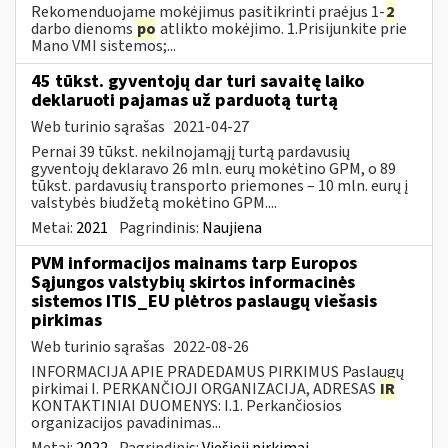
Rekomenduojame mokėjimus pasitikrinti praėjus 1-
2
darbo dienoms
po
atlikto mokėjimo. 1.Prisijunkite prie
Mano VMI sistemos;...
45 tūkst. gyventojų dar turi savaitę laiko
deklaruoti pajamas už parduotą turtą
Web turinio sąrašas
2021-04-27
Pernai 39 tūkst. nekilnojamąjį turtą pardavusių
gyventojų deklaravo 26 mln. eurų mokėtino GPM, o 89
tūkst. pardavusių transporto priemones – 10 mln. eurų į
valstybės biudžetą mokėtino GPM....
Metai:
2021
Pagrindinis:
Naujiena
PVM informacijos mainams tarp Europos
Sąjungos valstybių skirtos informacinės
sistemos ITIS_EU plėtros paslaugų viešasis
pirkimas
Web turinio sąrašas
2022-08-26
INFORMACIJA APIE PRADEDAMUS PIRKIMUS Paslaugų
pirkimai I. PERKANČIOJI ORGANIZACIJA, ADRESAS
IR
KONTAKTINIAI DUOMENYS: I.1. Perkančiosios
organizacijos pavadinimas...
Metai:
2022
Pagrindinis:
Viešieji pirkimai