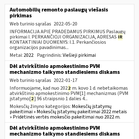
Automobilių remonto paslaugų viešasis
pirkimas
Web turinio sąrašas
2022-05-20
INFORMACIJA APIE PRADEDAMUS PIRKIMUS Paslaugų
pirkimai I. PERKANČIOJI ORGANIZACIJA, ADRESAS
IR
KONTAKTINIAI DUOMENYS: I.1. Perkančiosios
organizacijos pavadinimas...
Metai:
2022
Pagrindinis:
Viešieji pirkimai
Dėl atvirkštinio apmokestinimo PVM
mechanizmo taikymo standiesiems diskams
Web turinio sąrašas
2022-01-17
Informuojame, kad nuo 202
2
m. kovo 1 d. nebetaikomas
atvirkštinio apmokestinimo PVM[1] mechanizmas (PVM
įstatymo[
2
] 96 straipsnio 1 dalies 4...
Mokesčių žinyno kategorijos:
Mokesčių įstatymų
pakeitimai » Mokesčių įstatymų pakeitimai 2022 metais
» Pridėtinės vertės mokesčio pakeitimai nuo 2022 m.
Dėl atvirkštinio apmokestinimo PVM
mechanizmo taikymo standiesiems diskams