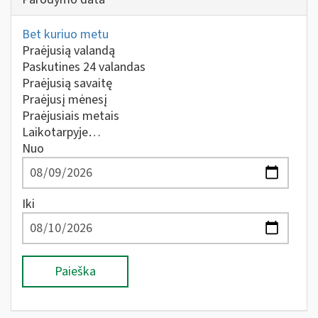
Bet kuriuo metu
Praėjusią valandą
Paskutines 24 valandas
Praėjusią savaitę
Praėjusį mėnesį
Praėjusiais metais
Laikotarpyje…
Nuo
Iki
Paieška