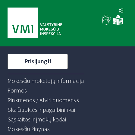
Prisijungti
Mokesčių mokėtojų informacija
Formos
Rinkmenos / Atviri duomenys
Skaičiuoklės ir pagalbininkai
Sąskaitos ir įmokų kodai
Mokesčių žinynas