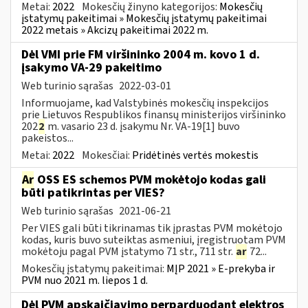
Metai:
2022
Mokesčių žinyno kategorijos:
Mokesčių
įstatymų pakeitimai » Mokesčių įstatymų pakeitimai
2022 metais » Akcizų pakeitimai 2022 m.
Dėl VMI prie FM viršininko 2004 m. kovo 1 d.
įsakymo VA-29 pakeitimo
Web turinio sąrašas
2022-03-01
Informuojame, kad Valstybinės mokesčių inspekcijos
prie Lietuvos Respublikos finansų ministerijos viršininko
202
2
m. vasario 23 d. įsakymu Nr. VA-19[1] buvo
pakeistos...
Metai:
2022
Mokesčiai:
Pridėtinės vertės mokestis
Ar
OSS ES schemos PVM mokėtojo kodas gali
būti patikrintas per VIES?
Web turinio sąrašas
2021-06-21
Per VIES gali būti tikrinamas tik įprastas PVM mokėtojo
kodas, kuris buvo suteiktas asmeniui, įregistruotam PVM
mokėtoju pagal PVM įstatymo 71 str., 711 str.
ar
72...
Mokesčių įstatymų pakeitimai:
MĮP 2021 » E-prekyba ir
PVM nuo 2021 m. liepos 1 d.
Dėl PVM apskaičiavimo perparduodant elektros