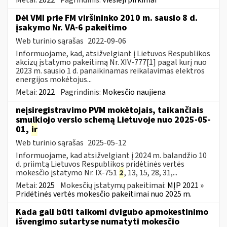
Dėl VMI prie FM viršininko 2010 m. sausio 8 d.
įsakymo Nr. VA-6 pakeitimo
Web turinio sąrašas
2022-09-06
Informuojame, kad, atsižvelgiant į Lietuvos Respublikos
akcizų įstatymo pakeitimą Nr. XIV-777[1] pagal kurį nuo
2023 m. sausio 1 d. panaikinamas reikalavimas elektros
energijos mokėtojus...
Metai:
2022
Pagrindinis:
Mokesčio naujiena
neįsiregistravimo PVM mokėtojais, taikančiais
smulkiojo verslo schemą Lietuvoje nuo 2025-05-
01,
ir
Web turinio sąrašas
2025-05-12
Informuojame, kad atsižvelgiant į 2024 m. balandžio 10
d. priimtą Lietuvos Respublikos pridėtinės vertės
mokesčio įstatymo Nr. IX-751
2
, 13, 15, 28, 31,...
Metai:
2025
Mokesčių įstatymų pakeitimai:
MĮP 2021 »
Pridėtinės vertės mokesčio pakeitimai nuo 2025 m.
Kada gali būti taikomi dvigubo apmokestinimo
išvengimo sutartyse numatyti mokesčio