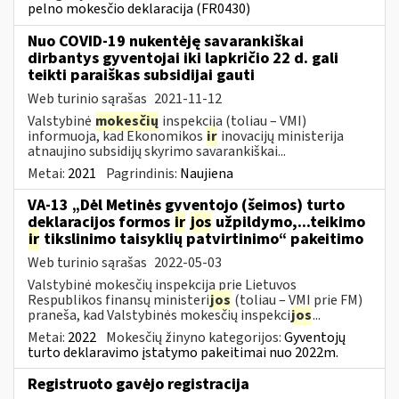
pelno mokesčio deklaracija (FR0430)
Nuo COVID-19 nukentėję savarankiškai
dirbantys gyventojai iki lapkričio 22 d. gali
teikti paraiškas subsidijai gauti
Web turinio sąrašas
2021-11-12
Valstybinė
mokesčių
inspekcija (toliau – VMI)
informuoja, kad Ekonomikos
ir
inovacijų ministerija
atnaujino subsidijų skyrimo savarankiškai...
Metai:
2021
Pagrindinis:
Naujiena
VA-13 „Dėl Metinės gyventojo (šeimos) turto
deklaracijos formos
ir
jos
užpildymo,...teikimo
ir
tikslinimo taisyklių patvirtinimo“ pakeitimo
Web turinio sąrašas
2022-05-03
Valstybinė mokesčių inspekcija prie Lietuvos
Respublikos finansų ministeri
jos
(toliau – VMI prie FM)
praneša, kad Valstybinės mokesčių inspekci
jos
...
Metai:
2022
Mokesčių žinyno kategorijos:
Gyventojų
turto deklaravimo įstatymo pakeitimai nuo 2022m.
Registruoto gavėjo registracija