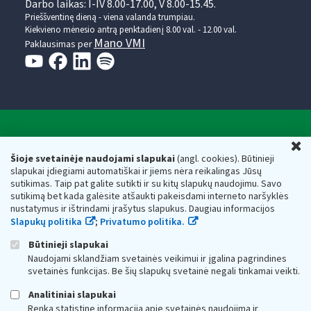
Darbo laikas: I-IV 8.00-17.00, V 8.00-15.45.
Prieššventinę dieną - viena valanda trumpiau.
Kiekvieno mėnesio antrą penktadienį 8.00 val. - 12.00 val.
Mano VMI
Paklausimas per
Valstybinė mokesčių inspekcija prie Lietuvos
U
Respublikos finansų ministerijos
Šioje svetainėje naudojami slapukai
(angl. cookies). Būtinieji
slapukai įdiegiami automatiškai ir jiems nėra reikalingas Jūsų
Biudžetinė įstaiga. Juridinio asmens kodas — 188659752,
sutikimas. Taip pat galite sutikti ir su kitų slapukų naudojimu. Savo
adresas: Vasario 16-osios g. 14, 01107 Vilnius, Lietuva, el.paštas:
sutikimą bet kada galėsite atšaukti pakeisdami interneto naršyklės
vmi@vmi.lt
, E. pristatymo dėžutės adresas 188659752
nustatymus ir ištrindami įrašytus slapukus. Daugiau informacijos
Duomenys apie Valstybinę mokesčių inspekciją prie Lietuvos
Slapukų politika
;
Privatumo politika.
Respublikos finansų ministerijos kaupiami ir saugomi Juridinių
asmenų registre
Būtinieji slapukai
Naudojami sklandžiam svetainės veikimui ir įgalina pagrindines
svetainės funkcijas. Be šių slapukų svetainė negali tinkamai veikti.
Analitiniai slapukai
Renka statistinę informaciją apie svetainės naudojimą ir