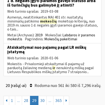
1 d. negalės įgyti paramos gavėjo statuso arba
iš turinčiųjų bus galimybė jį atimti?
Web turinio sąrašas
2019-03-08
Asmenys, neatitinkantys MAĮ 401 str. nustatytų
minimalių patikimo
mokesčių
mokėtojo kriterijų, nuo
2019 m. sausio 1 d. negalės įgyti paramos gavėjo statuso,
o tais...
Metai (Archyvas):
2019
Mokesčiai:
Labdaros ir paramos
mokestis
Pagrindinis:
Mokesčių pakeitimai
Atsiskaitymai nuo pajamų pagal LR miškų
įstatymą
Web turinio sąrašas
2020-01-06
Mokestis - Privalomieji atskaitymai iš pajamų už
parduotą žaliavinę medieną
ir
nenukirstą mišką pagal
Lietuvos Respublikos miškų įstatymo 7 straipsnio...
20 Įrašų(-ai)
Rodoma nuo 561 iki 580 iš 7,296 irašų.
1
...
28
29
30
...
365