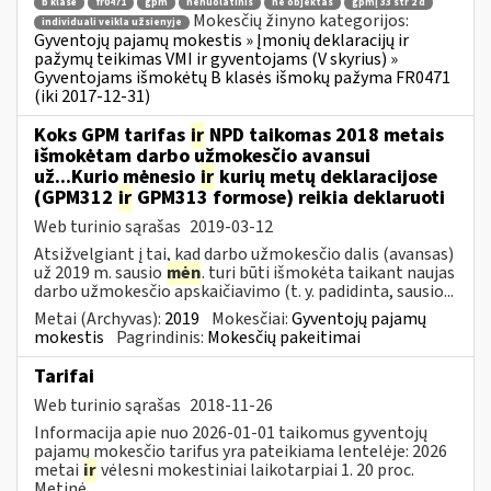
b klasė
fr0471
gpm
nenuolatinis
ne objektas
gpmį 33 str 2 d
Mokesčių žinyno kategorijos:
individuali veikla užsienyje
Gyventojų pajamų mokestis » Įmonių deklaracijų ir
pažymų teikimas VMI ir gyventojams (V skyrius) »
Gyventojams išmokėtų B klasės išmokų pažyma FR0471
(iki 2017-12-31)
Koks GPM tarifas
ir
NPD taikomas 2018 metais
išmokėtam darbo užmokesčio avansui
už...Kurio mėnesio
ir
kurių metų deklaracijose
(GPM312
ir
GPM313 formose) reikia deklaruoti
Web turinio sąrašas
2019-03-12
Atsižvelgiant į tai, kad darbo užmokesčio dalis (avansas)
už 2019 m. sausio
mėn
. turi būti išmokėta taikant naujas
darbo užmokesčio apskaičiavimo (t. y. padidinta, sausio...
Metai (Archyvas):
2019
Mokesčiai:
Gyventojų pajamų
mokestis
Pagrindinis:
Mokesčių pakeitimai
Tarifai
Web turinio sąrašas
2018-11-26
Informacija apie nuo 2026-01-01 taikomus gyventojų
pajamų mokesčio tarifus yra pateikiama lentelėje: 2026
metai
ir
vėlesni mokestiniai laikotarpiai 1. 20 proc.
Metinė...