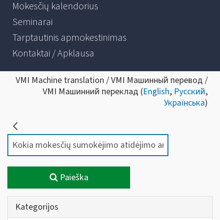
Mokesčių kalendorius
Seminarai
Tarptautinis apmokestinimas
Kontaktai / Apklausa
VMI Machine translation / VMI Машинный перевод /
VMI Машинний переклад (
English
,
Русский
,
Українська
)
Paieška
Kategorijos