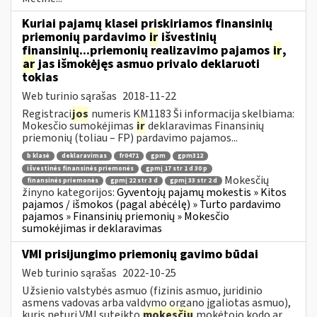
Kuriai pajamų klasei priskiriamos finansinių
priemonių pardavimo
ir
išvestinių
finansinių...priemonių realizavimo pajamos
ir
,
ar
jas išmokėjęs asmuo privalo deklaruoti
tokias
Web turinio sąrašas
2018-11-22
Registraci
jos
numeris KM1183 Ši informacija skelbiama:
Mokesčio sumokėjimas
ir
deklaravimas Finansinių
priemonių (toliau – FP) pardavimo pajamos...
b klasė
deklaravimas
fr0471
gpm
gpm312
išvestinės finansinės priemonės
gpmį 17 str 1 d 30 p
Mokesčių
finansinės priemonės
gpmį 22 str 3 d
gpmį 33 str 2 d
žinyno kategorijos:
Gyventojų pajamų mokestis » Kitos
pajamos / išmokos (pagal abėcėlę) » Turto pardavimo
pajamos » Finansinių priemonių » Mokesčio
sumokėjimas ir deklaravimas
VMI prisijungimo priemonių gavimo būdai
Web turinio sąrašas
2022-10-25
Užsienio valstybės asmuo (fizinis asmuo, juridinio
asmens vadovas arba valdymo organo įgaliotas asmuo),
kuris neturi VMI suteikto
mokesčių
mokėtojo kodo ar