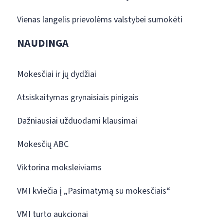
Vienas langelis prievolėms valstybei sumokėti
NAUDINGA
Mokesčiai ir jų dydžiai
Atsiskaitymas grynaisiais pinigais
Dažniausiai užduodami klausimai
Mokesčių ABC
Viktorina moksleiviams
VMI kviečia į „Pasimatymą su mokesčiais“
VMI turto aukcionai