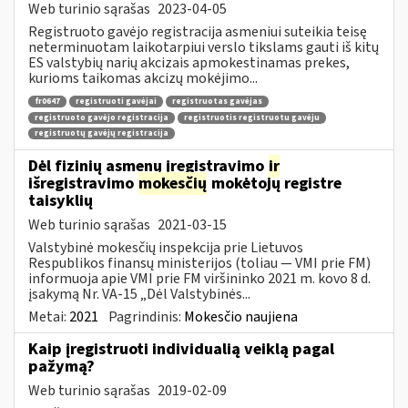
Web turinio sąrašas
2023-04-05
Registruoto gavėjo registracija asmeniui suteikia teisę
neterminuotam laikotarpiui verslo tikslams gauti iš kitų
ES valstybių narių akcizais apmokestinamas prekes,
kurioms taikomas akcizų mokėjimo...
fr0647
registruoti gavėjai
registruotas gavėjas
registruoto gavėjo registracija
registruotis registruotu gavėju
registruotų gavėjų registracija
Dėl fizinių asmenų įregistravimo
ir
išregistravimo
mokesčių
mokėtojų registre
taisyklių
Web turinio sąrašas
2021-03-15
Valstybinė mokesčių inspekcija prie Lietuvos
Respublikos finansų ministerijos (toliau ― VMI prie FM)
informuoja apie VMI prie FM viršininko 2021 m. kovo 8 d.
įsakymą Nr. VA-15 „Dėl Valstybinės...
Metai:
2021
Pagrindinis:
Mokesčio naujiena
Kaip įregistruoti individualią veiklą pagal
pažymą?
Web turinio sąrašas
2019-02-09