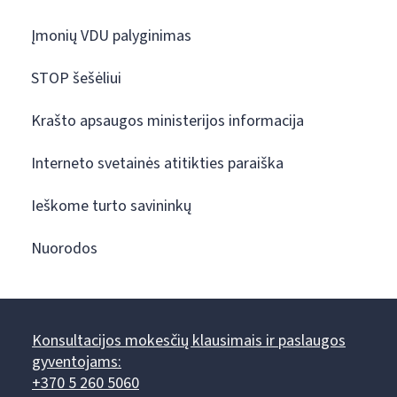
Įmonių VDU palyginimas
STOP šešėliui
Krašto apsaugos ministerijos informacija
Interneto svetainės atitikties paraiška
Ieškome turto savininkų
Nuorodos
Konsultacijos mokesčių klausimais ir paslaugos
gyventojams:
+370 5 260 5060