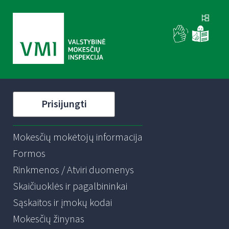
Prisijungti
Mokesčių mokėtojų informacija
Formos
Rinkmenos / Atviri duomenys
Skaičiuoklės ir pagalbininkai
Sąskaitos ir įmokų kodai
Mokesčių žinynas