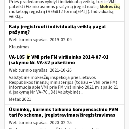
Prieš pradėdamas vykdyti individualią veiklą, turite VMI
pateikti Fizinio asmens prašymą įregistruoti į
Mokesčių
mokėtojų registrą (REG812 forma[EP1] ). Individualią
veiklą...
Kaip įregistruoti individualią veiklą pagal
pažymą?
Web turinio sąrašas
2019-02-09
Klausimas
VA-105
ir
VMI prie FM viršininko 2014-07-01
įsakymo Nr. VA-52 pakeitimo
Web turinio sąrašas
2021-10-26
Valstybinė mokesčių inspekcija prie Lietuvos
Respublikos finansų ministerijos (toliau ― VMI prie FM)
informuoja apie VMI prie FM viršininko 2021 m. spalio 21
d. įsakymą Nr. VA-70 „Dėl Valstybinės...
Metai:
2021
Ūkininkų, kuriems taikoma kompensacinio PVM
tarifo schema, įregistravimas/išregistravimas
Web turinio sąrašas
2020-02-25