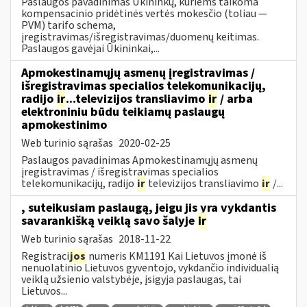
Paslaugos pavadinimas Ūkininkų, kuriems taikoma
kompensacinio pridėtinės vertės mokesčio (toliau —
PVM) tarifo schema,
įregistravimas/išregistravimas/duomenų keitimas.
Paslaugos gavėjai Ūkininkai,...
Apmokestinamųjų asmenų įregistravimas /
išregistravimas specialios telekomunikacijų,
radijo
ir
...televizijos transliavimo
ir
/ arba
elektroniniu būdu teikiamų paslaugų
apmokestinimo
Web turinio sąrašas
2020-02-25
Paslaugos pavadinimas Apmokestinamųjų asmenų
įregistravimas / išregistravimas specialios
telekomunikacijų, radijo
ir
televizijos transliavimo
ir
/...
, suteikusiam paslaugą, jeigu jis yra vykdantis
savarankišką veiklą savo šalyje
ir
Web turinio sąrašas
2018-11-22
Registraci
jos
numeris KM1191 Kai Lietuvos įmonė iš
nenuolatinio Lietuvos gyventojo, vykdančio individualią
veiklą užsienio valstybėje, įsigyja paslaugas, tai
Lietuvos...