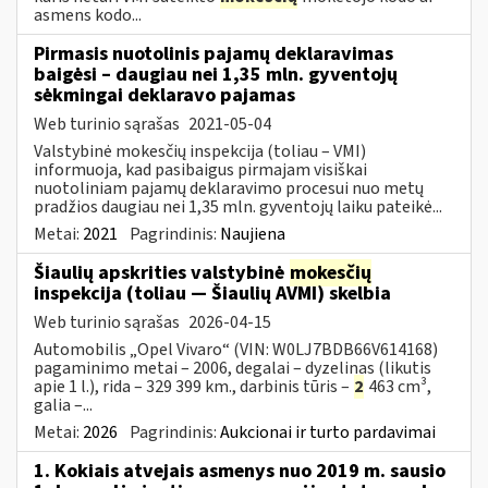
asmens kodo...
Pirmasis nuotolinis pajamų deklaravimas
baigėsi – daugiau nei 1,35 mln. gyventojų
sėkmingai deklaravo pajamas
Web turinio sąrašas
2021-05-04
Valstybinė mokesčių inspekcija (toliau – VMI)
informuoja, kad pasibaigus pirmajam visiškai
nuotoliniam pajamų deklaravimo procesui nuo metų
pradžios daugiau nei 1,35 mln. gyventojų laiku pateikė...
Metai:
2021
Pagrindinis:
Naujiena
Šiaulių apskrities valstybinė
mokesčių
inspekcija (toliau — Šiaulių AVMI) skelbia
Web turinio sąrašas
2026-04-15
Automobilis „Opel Vivaro“ (VIN: W0LJ7BDB66V614168)
pagaminimo metai – 2006, degalai – dyzelinas (likutis
apie 1 l.), rida – 329 399 km., darbinis tūris –
2
463 cm³,
galia –...
Metai:
2026
Pagrindinis:
Aukcionai ir turto pardavimai
1. Kokiais atvejais asmenys nuo 2019 m. sausio