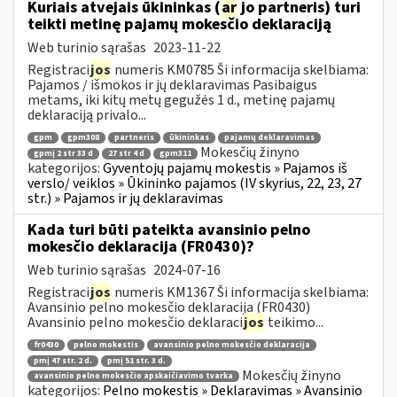
Kuriais atvejais ūkininkas (
ar
jo partneris) turi
teikti metinę pajamų mokesčio deklaraciją
Web turinio sąrašas
2023-11-22
Registraci
jos
numeris KM0785 Ši informacija skelbiama:
Pajamos / išmokos ir jų deklaravimas Pasibaigus
metams, iki kitų metų gegužės 1 d., metinę pajamų
deklaraciją privalo...
gpm
gpm308
partneris
ūkininkas
pajamų deklaravimas
Mokesčių žinyno
gpmį 2 str 33 d
27 str 4 d
gpm311
kategorijos:
Gyventojų pajamų mokestis » Pajamos iš
verslo/ veiklos » Ūkininko pajamos (IV skyrius, 22, 23, 27
str.) » Pajamos ir jų deklaravimas
Kada turi būti pateikta avansinio pelno
mokesčio deklaracija (FR0430)?
Web turinio sąrašas
2024-07-16
Registraci
jos
numeris KM1367 Ši informacija skelbiama:
Avansinio pelno mokesčio deklaracija (FR0430)
Avansinio pelno mokesčio deklaraci
jos
teikimo...
fr0430
pelno mokestis
avansinio pelno mokesčio deklaracija
pmį 47 str. 2 d.
pmį 51 str. 3 d.
Mokesčių žinyno
avansinio pelno mokesčio apskaičiavimo tvarka
kategorijos:
Pelno mokestis » Deklaravimas » Avansinio