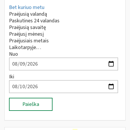
Bet kuriuo metu
Praėjusią valandą
Paskutines 24 valandas
Praėjusią savaitę
Praėjusį mėnesį
Praėjusiais metais
Laikotarpyje…
Nuo
Iki
Paieška