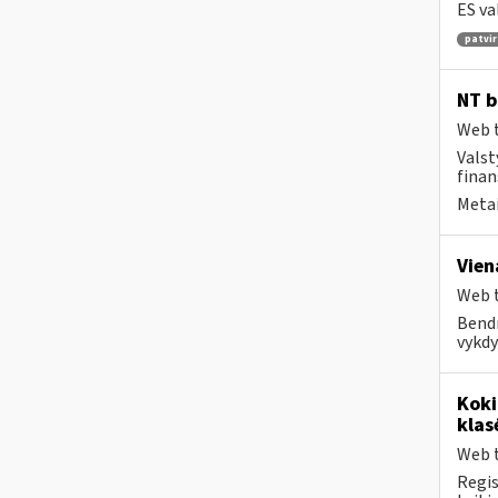
ES va
patvir
NT b
Web t
Valst
finan
Metai
Vien
Web t
Bendr
vykdy
Kok
klas
Web t
Regis