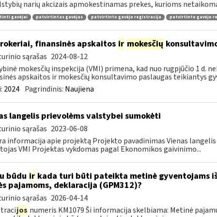
lstybių narių akcizais apmokestinamas prekes, kurioms netaikomas
tinti gavėjai
patvirtintas gavėjas
patvirtinto gavėjo registracija
patvirtinto gavėjo r
rokeriai, finansinės apskaitos
ir
mokesčių
konsultavimo
urinio sąrašas
2024-08-12
ybinė mokesčių inspekcija (VMI) primena, kad nuo rugpjūčio 1 d. ne
sinės apskaitos ir mokesčių konsultavimo paslaugas teikiantys gyve
:
2024
Pagrindinis:
Naujiena
as langelis prievolėms valstybei sumokėti
urinio sąrašas
2023-06-08
a informacija apie projektą Projekto pavadinimas Vienas langeli
tojas VMI Projektas vykdomas pagal Ekonomikos gaivinimo...
iu būdu
ir
kada turi būti pateikta metinė gyventojams i
ės pajamoms, deklaracija (GPM312)?
urinio sąrašas
2026-04-14
traci
jos
numeris KM1079 Ši informacija skelbiama: Metinė pajam