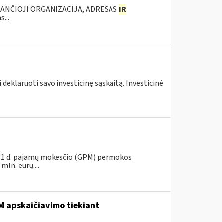
KANČIOJI ORGANIZACIJA, ADRESAS
IR
...
 deklaruoti savo investicinę sąskaitą. Investicinė
s 31 d. pajamų mokesčio (GPM) permokos
ln. eurų....
 apskaičiavimo tiekiant