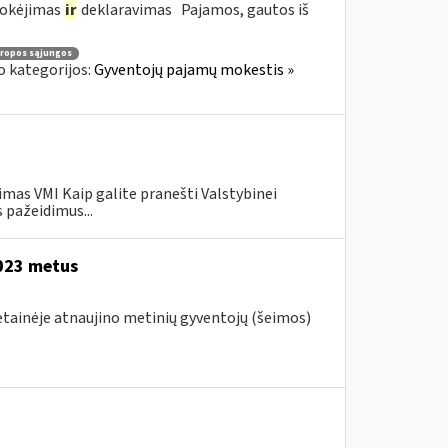
mokėjimas
ir
deklaravimas Pajamos, gautos iš
ropos sąjungos
o kategorijos:
Gyventojų pajamų mokestis »
mas VMI Kaip galite pranešti Valstybinei
 pažeidimus...
2023 metus
vetainėje atnaujino metinių gyventojų (šeimos)