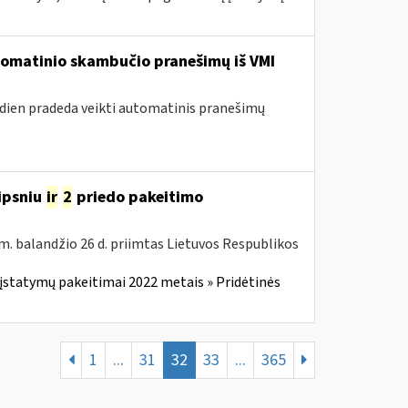
utomatinio skambučio pranešimų iš VMI
andien pradeda veikti automatinis pranešimų
ipsniu
ir
2
priedo pakeitimo
m. balandžio 26 d. priimtas Lietuvos Respublikos
įstatymų pakeitimai 2022 metais » Pridėtinės
1
...
31
32
33
...
365