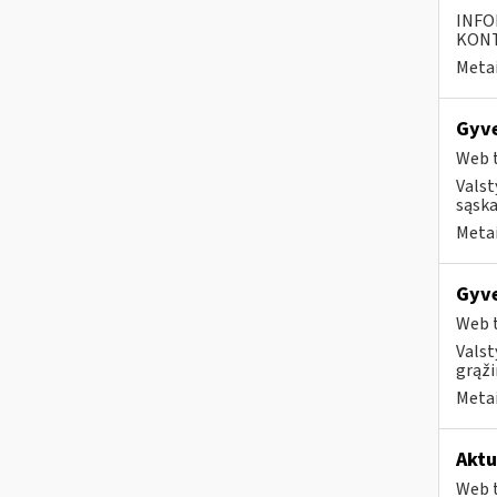
INFO
KONTA
Metai
Gyve
Web t
Valst
sąska
Metai
Gyve
Web t
Valst
grąži
Metai
Aktu
Web t