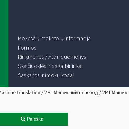
Mokesčių mokėtojų informacija
Formos
Rinkmenos / Atviri duomenys
Skaičiuoklės ir pagalbininkai
Sąskaitos ir įmokų kodai
Machine translation / VMI Машинный перевод / VMI Машин
Paieška