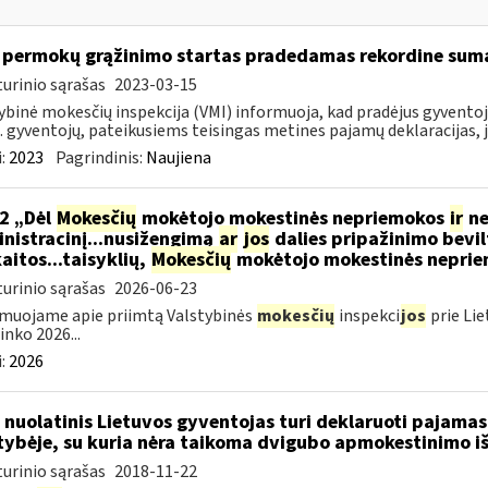
permokų grąžinimo startas pradedamas rekordine sum
urinio sąrašas
2023-03-15
ybinė mokesčių inspekcija (VMI) informuoja, kad pradėjus gyvent
. gyventojų, pateikusiems teisingas metines pajamų deklaracijas, j
:
2023
Pagrindinis:
Naujiena
2 „Dėl
Mokesčių
mokėtojo mokestinės nepriemokos
ir
ne
nistracinį...nusižengimą
ar
jos
dalies pripažinimo bevil
aitos...taisyklių,
Mokesčių
mokėtojo mokestinės nepriemo
urinio sąrašas
2026-06-23
muojame apie priimtą Valstybinės
mokesčių
inspekci
jos
prie Lie
inko 2026...
:
2026
 nuolatinis Lietuvos gyventojas turi deklaruoti pajamas 
tybėje, su kuria nėra taikoma dvigubo apmokestinimo i
urinio sąrašas
2018-11-22