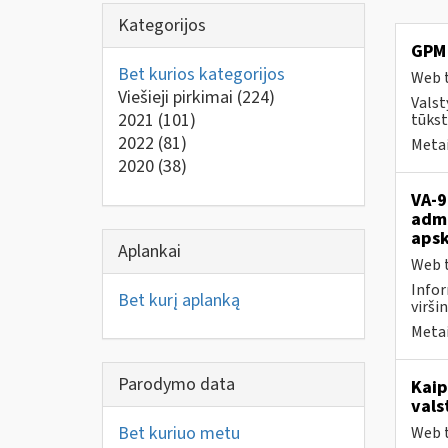
Kategorijos
GPM 
Bet kurios kategorijos
Web t
Viešieji pirkimai
(224)
Valst
2021
(101)
tūkst
2022
(81)
Metai
2020
(38)
VA-9
admi
apsk
Aplankai
Web t
Infor
Bet kurį aplanką
viršin
Metai
Parodymo data
Kaip
vals
Bet kuriuo metu
Web t