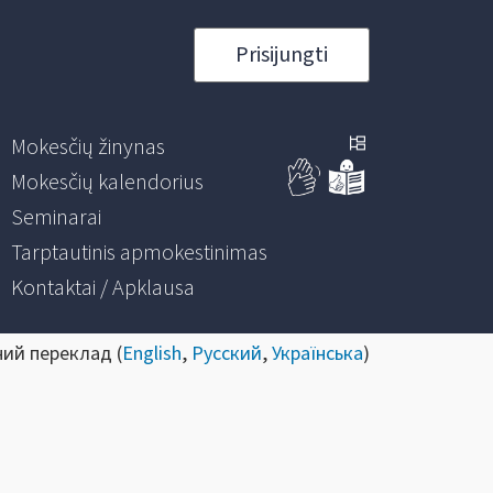
Prisijungti
Mokesčių žinynas
Mokesčių kalendorius
Seminarai
Tarptautinis apmokestinimas
Kontaktai / Apklausa
ний переклад (
English
,
Русский
,
Українська
)