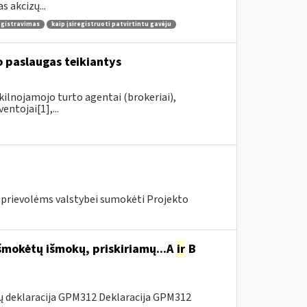
 akcizų...
egistravimas
kaip įsiregistruoti patvirtintu gavėju
 paslaugas teikiantys
kilnojamojo turto agentai (brokeriai),
ntojai[1],...
s prievolėms valstybei sumokėti Projekto
šmokėtų išmokų, priskiriamų...A
ir
B
ų deklaracija GPM312 Deklaracija GPM312