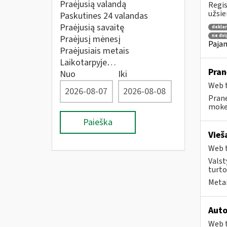
Praėjusią valandą
Regis
užsie
Paskutines 24 valandas
Praėjusią savaitę
dekla
ne dvi
Praėjusį mėnesį
Pajam
Praėjusiais metais
Laikotarpyje…
Pran
Nuo
Iki
Web t
Prane
mokes
Paieška
Vieš
Web t
Valst
turto
Metai
Auto
Web t