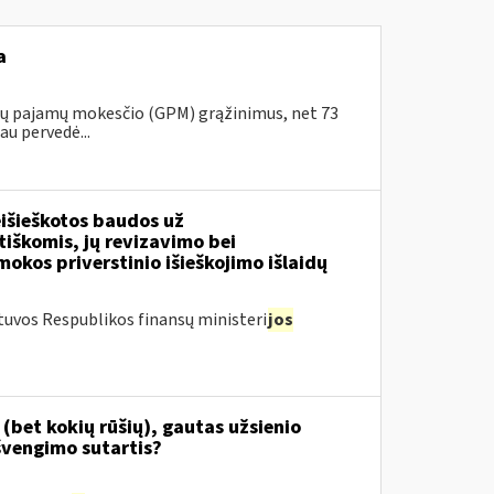
a
ojų pajamų mokesčio (GPM) grąžinimus, net 73
au pervedė...
išieškotos baudos už
tiškomis, jų revizavimo bei
kos priverstinio išieškojimo išlaidų
tuvos Respublikos finansų ministeri
jos
(bet kokių rūšių), gautas užsienio
švengimo sutartis?