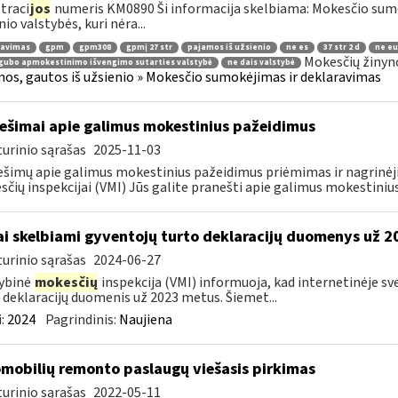
traci
jos
numeris KM0890 Ši informacija skelbiama: Mokesčio su
nio valstybės, kuri nėra...
ravimas
gpm
gpm308
gpmį 27 str
pajamos iš užsienio
ne es
37 str 2 d
ne eu
Mokesčių žinyn
gubo apmokestinimo išvengimo sutarties valstybė
ne dais valstybė
os, gautos iš užsienio » Mokesčio sumokėjimas ir deklaravimas
ešimai apie galimus mokestinius pažeidimus
urinio sąrašas
2025-11-03
šimų apie galimus mokestinius pažeidimus priėmimas ir nagrinėji
čių inspekcijai (VMI) Jūs galite pranešti apie galimus mokestinius
ai skelbiami gyventojų turto deklaracijų duomenys už 
urinio sąrašas
2024-06-27
ybinė
mokesčių
inspekcija (VMI) informuoja, kad internetinėje s
 deklaracijų duomenis už 2023 metus. Šiemet...
:
2024
Pagrindinis:
Naujiena
mobilių remonto paslaugų viešasis pirkimas
urinio sąrašas
2022-05-11