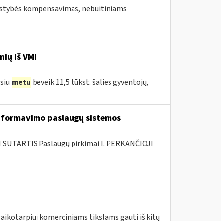
valstybės kompensavimas, nebuitiniams
nių iš VMI
usiu
metu
beveik 11,5 tūkst. šalies gyventojų,
nformavimo paslaugų sistemos
SUTARTIS Paslaugų pirkimai I. PERKANČIOJI
laikotarpiui komerciniams tikslams gauti iš kitų