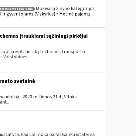
Mokesčių žinyno kategorijos:
asės pajamų deklaracija
 ir gyventojams (V skyrius) » Metinė pajamų
chemas įtraukiami sąžiningi pirkėjai
ų atkreipti ne tik į technines transporto
 Valstybinės...
rneto svetainė
audotojų. 2020 m. liepos 21 d., Vilnius.
nt...
 nustatyta, kad LSĮ moka pagal Bankų įstatymą