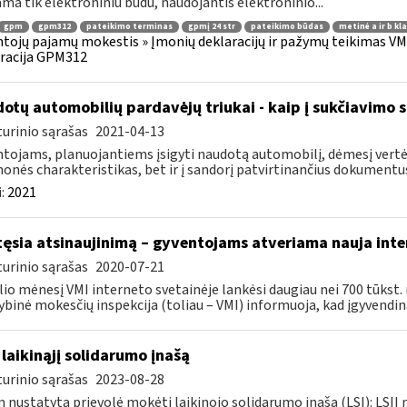
ama tik elektroniniu būdu, naudojantis elektroninio...
gpm
gpm312
pateikimo terminas
gpmį 24 str
pateikimo būdas
metinė a ir b kl
tojų pajamų mokestis » Įmonių deklaracijų ir pažymų teikimas VMI
racija GPM312
otų automobilių pardavėjų triukai - kaip į sukčiavimo s
urinio sąrašas
2021-04-13
tojams, planuojantiems įsigyti naudotą automobilį, dėmesį vertėt
onės charakteristikas, bet ir į sandorį patvirtinančius dokumentus.
:
2021
tęsia atsinaujinimą – gyventojams atveriama nauja inte
urinio sąrašas
2020-07-21
lio mėnesį VMI interneto svetainėje lankėsi daugiau nei 700 tūkst. n
ybinė mokesčių inspekcija (toliau – VMI) informuoja, kad įgyvendina
 laikinąjį solidarumo įnašą
urinio sąrašas
2023-08-28
 nustatyta prievolė mokėti laikinojo solidarumo įnašą (LSĮ): LSĮĮ