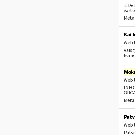
1. Dė
vart
Metai
Kai 
Web t
Valst
kurie
Moke
Web t
INFO
ORGA
Metai
Patv
Web t
Patvi