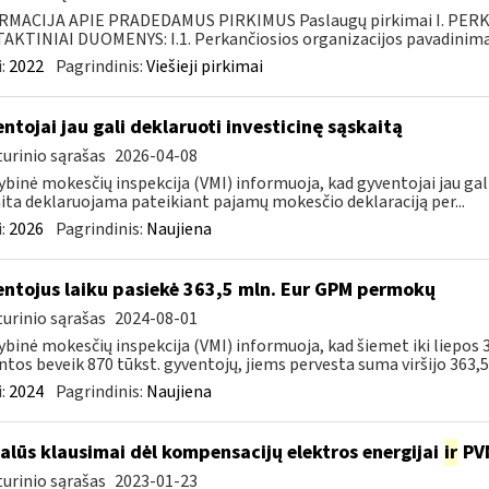
RMACIJA APIE PRADEDAMUS PIRKIMUS Paslaugų pirkimai I. PER
KTINIAI DUOMENYS: I.1. Perkančiosios organizacijos pavadinimas
:
2022
Pagrindinis:
Viešieji pirkimai
ntojai jau gali deklaruoti investicinę sąskaitą
urinio sąrašas
2026-04-08
ybinė mokesčių inspekcija (VMI) informuoja, kad gyventojai jau gali
ita deklaruojama pateikiant pajamų mokesčio deklaraciją per...
:
2026
Pagrindinis:
Naujiena
ntojus laiku pasiekė 363,5 mln. Eur GPM permokų
urinio sąrašas
2024-08-01
ybinė mokesčių inspekcija (VMI) informuoja, kad šiemet iki liepo
ntos beveik 870 tūkst. gyventojų, jiems pervesta suma viršijo 363,5 m
:
2024
Pagrindinis:
Naujiena
alūs klausimai dėl kompensacijų elektros energijai
ir
PVM
urinio sąrašas
2023-01-23