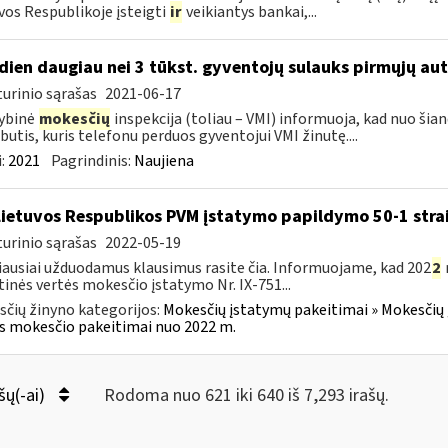
vos Respublikoje įsteigti
ir
veikiantys bankai,...
dien daugiau nei 3 tūkst. gyventojų sulauks pirmųjų a
urinio sąrašas
2021-06-17
ybinė
mokesčių
inspekcija (toliau – VMI) informuoja, kad nuo ši
utis, kuris telefonu perduos gyventojui VMI žinutę....
:
2021
Pagrindinis:
Naujiena
Lietuvos Respublikos PVM įstatymo papildymo 50-1 stra
urinio sąrašas
2022-05-19
ausiai užduodamus klausimus rasite čia. Informuojame, kad 202
2
tinės vertės mokesčio įstatymo Nr. IX-751...
čių žinyno kategorijos:
Mokesčių įstatymų pakeitimai » Mokesčių 
s mokesčio pakeitimai nuo 2022 m.
šų(-ai)
Rodoma nuo 621 iki 640 iš 7,293 irašų.