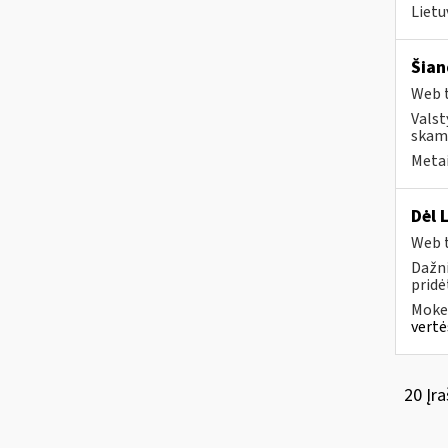
Lietu
Šian
Web t
Valst
skamb
Metai
Dėl 
Web t
Dažni
pridė
Mokes
vertė
20 Įra