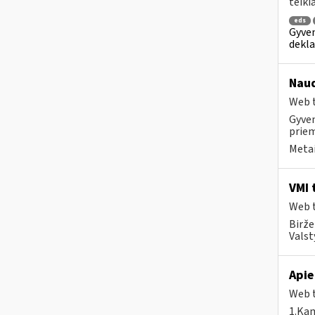
teiki
eds
Gyven
dekla
Naud
Web t
Gyven
priem
Metai
VMI 
Web t
Birže
Valst
Apie
Web t
1.Kam