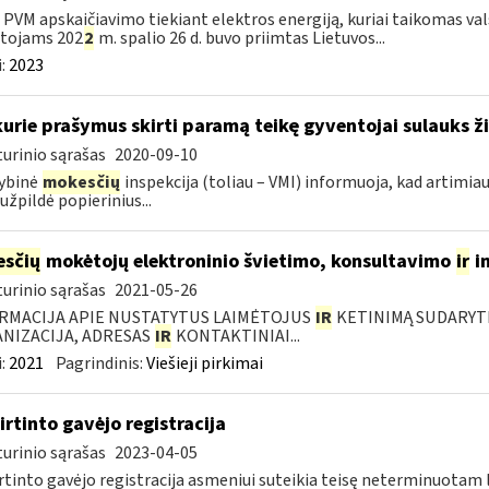
l PVM apskaičiavimo tiekiant elektros energiją, kuriai taikomas 
otojams 202
2
m. spalio 26 d. buvo priimtas Lietuvos...
:
2023
kurie prašymus skirti paramą teikę gyventojai sulauks ži
urinio sąrašas
2020-09-10
ybinė
mokesčių
inspekcija (toliau – VMI) informuoja, kad artimia
 užpildė popierinius...
sčių
mokėtojų elektroninio švietimo, konsultavimo
ir
i
urinio sąrašas
2021-05-26
RMACIJA APIE NUSTATYTUS LAIMĖTOJUS
IR
KETINIMĄ SUDARYTI 
NIZACIJA, ADRESAS
IR
KONTAKTINIAI...
:
2021
Pagrindinis:
Viešieji pirkimai
irtinto gavėjo registracija
urinio sąrašas
2023-04-05
rtinto gavėjo registracija asmeniui suteikia teisę neterminuotam 