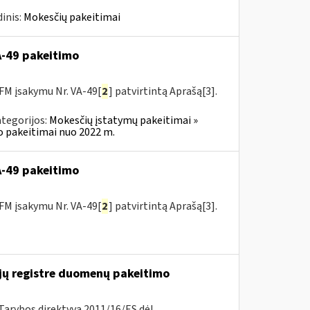
inis:
Mokesčių pakeitimai
VA-49 pakeitimo
FM įsakymu Nr. VA-49[
2
] patvirtintą Aprašą[3].
tegorijos:
Mokesčių įstatymų pakeitimai »
o pakeitimai nuo 2022 m.
VA-49 pakeitimo
FM įsakymu Nr. VA-49[
2
] patvirtintą Aprašą[3].
ų registre duomenų pakeitimo
Tarybos direktyvą 2011/16/ES dėl