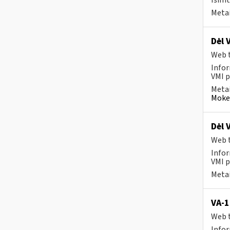
Išimt
Metai
Dėl 
Web t
Infor
VMI p
Metai
Mokes
Dėl 
Web t
Infor
VMI p
Metai
VA-1
Web t
Infor