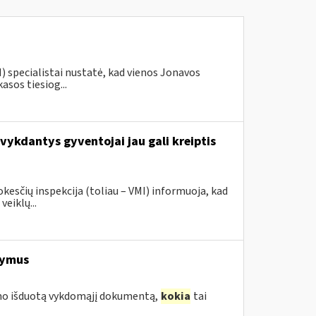
) specialistai nustatė, kad vienos Jonavos
sos tiesiog...
vykdantys gyventojai jau gali kreiptis
sčių inspekcija (toliau – VMI) informuoja, kad
veiklų...
šymus
smo išduotą vykdomąjį dokumentą,
kokia
tai