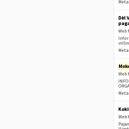
Metai
Dėl 
paga
Web t
Infor
virši
Metai
Moke
Web t
INFO
ORGA
Metai
Koki
Web t
Paja