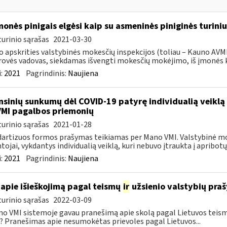
monės pinigais elgėsi kaip su asmeninės piniginės turiniu
urinio sąrašas
2021-03-30
 apskrities valstybinės mokesčių inspekcijos (toliau – Kauno AVMI
ovės vadovas, siekdamas išvengti mokesčių mokėjimo, iš įmonės ka
:
2021
Pagrindinis:
Naujiena
nsinių sunkumų dėl COVID-19 patyrę individualią veiklą 
VMI pagalbos priemonių
urinio sąrašas
2021-01-28
artizuos formos prašymas teikiamas per Mano VMI. Valstybinė moke
tojai, vykdantys individualią veiklą, kuri nebuvo įtraukta į apribotų 
:
2021
Pagrindinis:
Naujiena
apie išieškojimą pagal teismų
ir
užsienio valstybių pra
urinio sąrašas
2022-03-09
no VMI sistemoje gavau pranešimą apie skolą pagal Lietuvos tei
? Pranešimas apie nesumokėtas prievoles pagal Lietuvos...