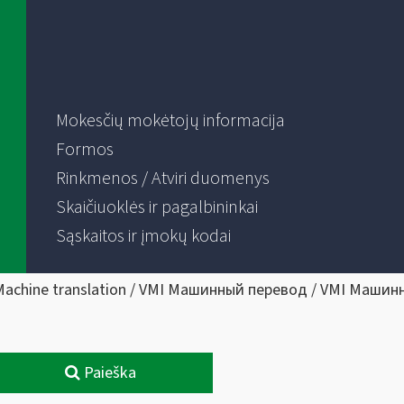
Mokesčių mokėtojų informacija
Formos
Rinkmenos / Atviri duomenys
Skaičiuoklės ir pagalbininkai
Sąskaitos ir įmokų kodai
Machine translation / VMI Машинный перевод / VMI Машин
Paieška