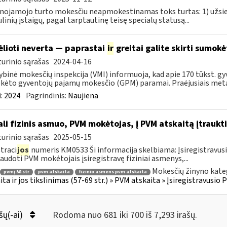
nojamojo turto mokesčiu neapmokestinamas toks turtas: 1) užsie
linių įstaigų, pagal tarptautinę teisę specialų statusą...
ėlioti neverta — paprastai
ir
greitai galite skirti sumok
urinio sąrašas
2024-04-16
ybinė mokesčių inspekcija (VMI) informuoja, kad apie 170 tūkst. gy
ėto gyventojų pajamų mokesčio (GPM) paramai. Praėjusiais metai
:
2024
Pagrindinis:
Naujiena
li fizinis asmuo, PVM mokėtojas, į PVM atskaitą įtraukti
urinio sąrašas
2025-05-15
traci
jos
numeris KM0533 Ši informacija skelbiama: Įsiregistravu
audoti PVM mokėtojais įsiregistravę fiziniai asmenys,...
Mokesčių žinyno kate
pvmį 58 str
pvm atskaita
fizinio asmens pvm atskaita
ita ir jos tikslinimas (57-69 str.) » PVM atskaita » Įsiregistravus
šų(-ai)
Rodoma nuo 681 iki 700 iš 7,293 irašų.