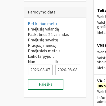
Toli
Parodymo data
Web t
Valst
Bet kuriuo metu
greiči
Praėjusią valandą
Metai
Paskutines 24 valandas
Praėjusią savaitę
Praėjusį mėnesį
VMI 
Praėjusiais metais
Web t
Laikotarpyje…
Valst
Nuo
Iki
visoje
Metai
VA-5
Paieška
mok
Web t
Infor
admin