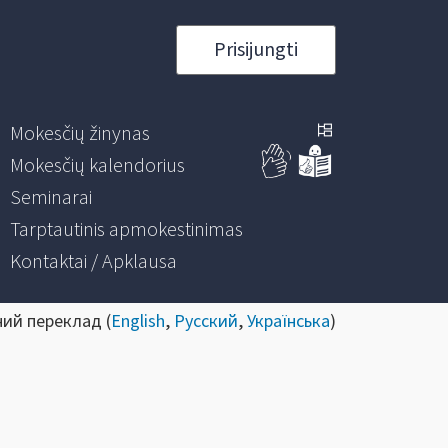
Prisijungti
Mokesčių žinynas
Mokesčių kalendorius
Seminarai
Tarptautinis apmokestinimas
Kontaktai / Apklausa
ний переклад (
English
,
Русский
,
Українська
)