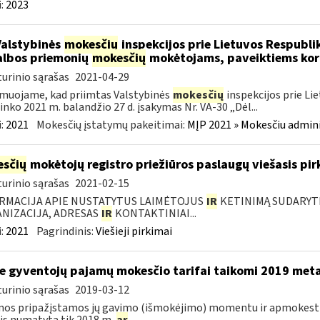
:
2023
Valstybinės
mokesčių
inspekcijos prie Lietuvos Respublik
lbos priemonių
mokesčių
mokėtojams, paveiktiems kor
urinio sąrašas
2021-04-29
muojame, kad priimtas Valstybinės
mokesčių
inspekcijos prie Li
ninko 2021 m. balandžio 27 d. įsakymas Nr. VA-30 „Dėl...
:
2021
Mokesčių įstatymų pakeitimai:
MĮP 2021 » Mokesčiu admin
sčių
mokėtojų registro priežiūros paslaugų viešasis pi
urinio sąrašas
2021-02-15
RMACIJA APIE NUSTATYTUS LAIMĖTOJUS
IR
KETINIMĄ SUDARYTI 
NIZACIJA, ADRESAS
IR
KONTAKTINIAI...
:
2021
Pagrindinis:
Viešieji pirkimai
e gyventojų pajamų mokesčio tarifai taikomi 2019 met
urinio sąrašas
2019-03-12
mos pripažįstamos jų gavimo (išmokėjimo) momentu ir apmokes