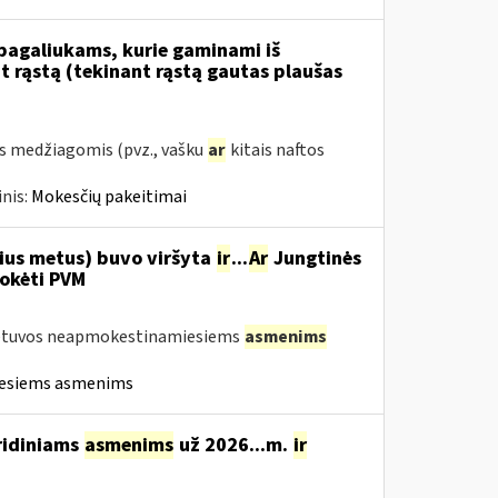
 pagaliukams, kurie gaminami iš
 rąstą (tekinant rąstą gautas plaušas
s medžiagomis (pvz., vašku
ar
kitais naftos
nis:
Mokesčių pakeitimai
nius metus) buvo viršyta
ir
...
Ar
Jungtinės
mokėti PVM
Lietuvos neapmokestinamiesiems
asmenims
iesiems asmenims
ridiniams
asmenims
už 2026...m.
ir