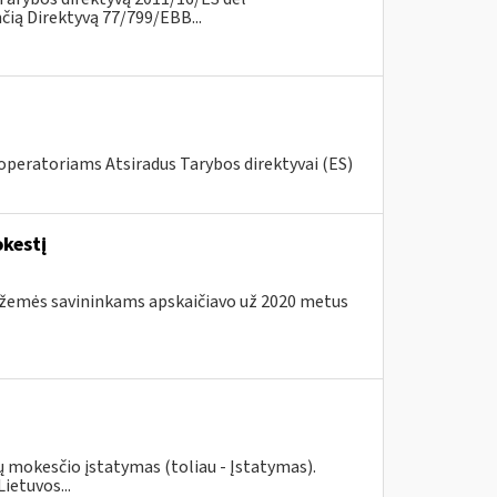
ią Direktyvą 77/799/EBB...
 operatoriams Atsiradus Tarybos direktyvai (ES)
kestį
os žemės savininkams apskaičiavo už 2020 metus
ių mokesčio įstatymas (toliau - Įstatymas).
ietuvos...