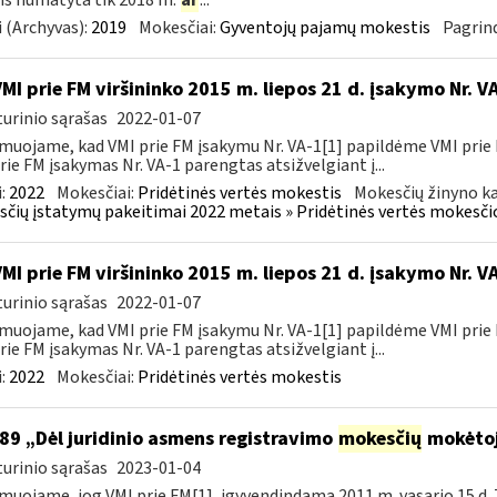
is numatyta tik 2018 m.
ar
...
 (Archyvas):
2019
Mokesčiai:
Gyventojų pajamų mokestis
Pagrind
VMI prie FM viršininko 2015 m. liepos 21 d. įsakymo Nr. 
urinio sąrašas
2022-01-07
muojame, kad VMI prie FM įsakymu Nr. VA-1[1] papildėme VMI prie 
rie FM įsakymas Nr. VA-1 parengtas atsižvelgiant į...
:
2022
Mokesčiai:
Pridėtinės vertės mokestis
Mokesčių žinyno ka
čių įstatymų pakeitimai 2022 metais » Pridėtinės vertės mokesči
VMI prie FM viršininko 2015 m. liepos 21 d. įsakymo Nr. 
urinio sąrašas
2022-01-07
muojame, kad VMI prie FM įsakymu Nr. VA-1[1] papildėme VMI prie 
rie FM įsakymas Nr. VA-1 parengtas atsižvelgiant į...
:
2022
Mokesčiai:
Pridėtinės vertės mokestis
89 „Dėl juridinio asmens registravimo
mokesčių
mokėtoj
urinio sąrašas
2023-01-04
muojame, jog VMI prie FM[1], įgyvendindama 2011 m. vasario 15 d. 