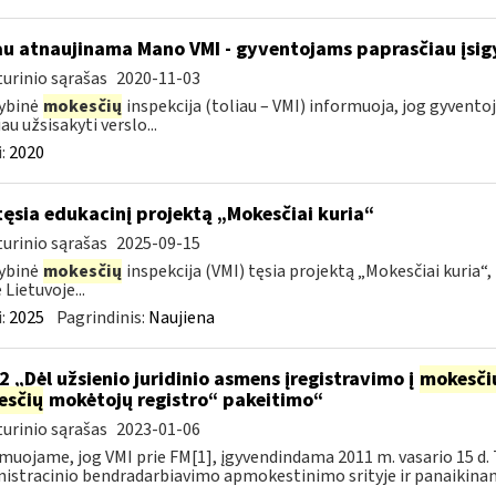
au atnaujinama Mano VMI - gyventojams paprasčiau įsigyt
urinio sąrašas
2020-11-03
ybinė
mokesčių
inspekcija (toliau – VMI) informuoja, jog gyventoj
au užsisakyti verslo...
:
2020
tęsia edukacinį projektą „Mokesčiai kuria“
urinio sąrašas
2025-09-15
ybinė
mokesčių
inspekcija (VMI) tęsia projektą „Mokesčiai kuria“,
 Lietuvoje...
:
2025
Pagrindinis:
Naujiena
2 „Dėl užsienio juridinio asmens įregistravimo į
mokesči
esčių
mokėtojų registro“ pakeitimo“
urinio sąrašas
2023-01-06
muojame, jog VMI prie FM[1], įgyvendindama 2011 m. vasario 15 d. 
istracinio bendradarbiavimo apmokestinimo srityje ir panaikinanč