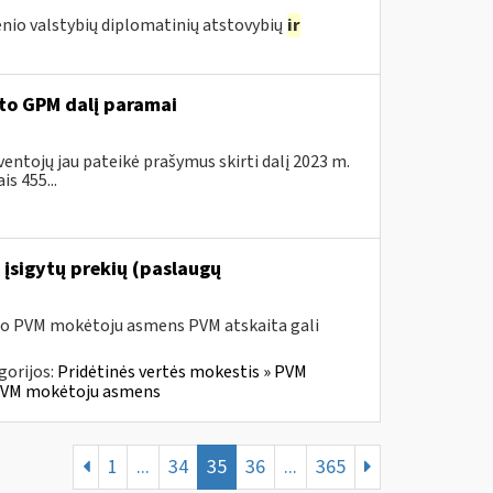
nio valstybių diplomatinių atstovybių
ir
ėto GPM dalį paramai
ventojų jau pateikė prašymus skirti dalį 2023 m.
s 455...
 įsigytų prekių (paslaugų
sio PVM mokėtoju asmens PVM atskaita gali
gorijos:
Pridėtinės vertės mokestis » PVM
io PVM mokėtoju asmens
1
...
34
35
36
...
365