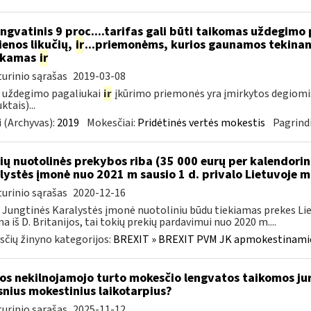
ngvatinis 9 proc....tarifas gali būti taikomas uždegimo
enos likučių,
ir
...priemonėms, kurios gaunamos tekinant
ukamas
ir
urinio sąrašas
2019-03-08
 uždegimo pagaliukai
ir
įkūrimo priemonės yra įmirkytos degiomi
ktais)...
 (Archyvas):
2019
Mokesčiai:
Pridėtinės vertės mokestis
Pagrindi
ių nuotolinės prekybos riba (35 000 eurų per kalendori
lystės įmonė nuo 2021 m sausio 1 d. privalo Lietuvoje 
urinio sąrašas
2020-12-16
 Jungtinės Karalystės įmonė nuotoliniu būdu tiekiamas prekes 
a iš D. Britanijos, tai tokių prekių pardavimui nuo 2020 m....
čių žinyno kategorijos:
BREXIT » BREXIT PVM JK apmokestinam
os nekilnojamojo turto mokesčio lengvatos taikomos ju
snius mokestinius laikotarpius?
urinio sąrašas
2025-11-12