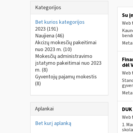
Kategorijos
Su į
Bet kurios kategorijos
Web t
2023
(191)
Kauno
Naujiena
(46)
bendr
Akcizų mokesčių pakeitimai
Metai
nuo 2023 m.
(10)
Mokesčių administravimo
Fina
įstatymo pakeitimai nuo 2023
dėl 
m.
(8)
Web t
Gyventojų pajamų mokestis
Stand
(8)
gyven
Metai
Aplankai
DUK 
Web t
Bet kurį aplanką
1. Ma
skola