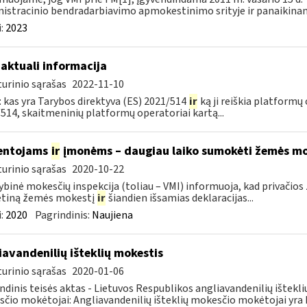
istracinio bendradarbiavimo apmokestinimo srityje ir panaikinanč
:
2023
 aktuali informacija
urinio sąrašas
2022-11-10
 kas yra Tarybos direktyva (ES) 2021/514
ir
ką ji reiškia platformų
514, skaitmeninių platformų operatoriai kartą...
entojams
ir
įmonėms – daugiau laiko sumokėti žemės mo
urinio sąrašas
2020-10-22
ybinė mokesčių inspekcija (toliau – VMI) informuoja, kad privači
tiną žemės mokestį
ir
šiandien išsamias deklaracijas...
:
2020
Pagrindinis:
Naujiena
iavandenilių išteklių mokestis
urinio sąrašas
2020-01-06
ndinis teisės aktas - Lietuvos Respublikos angliavandenilių ištekl
čio mokėtojai: Angliavandenilių išteklių mokesčio mokėtojai yra L