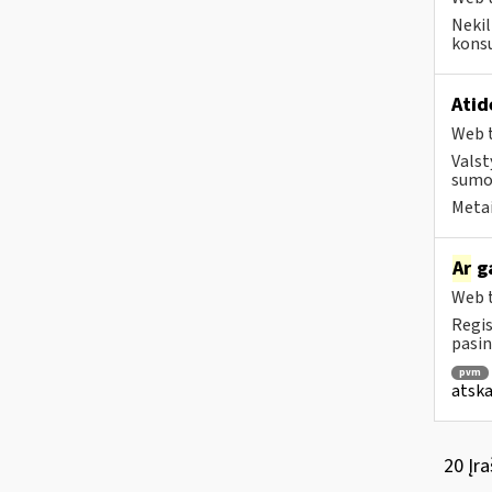
Nekil
konsu
Atid
Web t
Valst
sumok
Metai
Ar
ga
Web t
Regis
pasin
pvm
atska
20 Įra