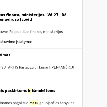
os finansų ministerijos...VA-27 „Dėl
onaviruso (covid
etuvos Respublikos finansų ministerijos
istravimo įstatymas
rkimas
SUTARTIS Paslaugų pirkimai I. PERKANČIOJI
ais paskirtoms
ir
išmokėtoms
tinamos pagal tuo
metu
galiojančias taisykles.