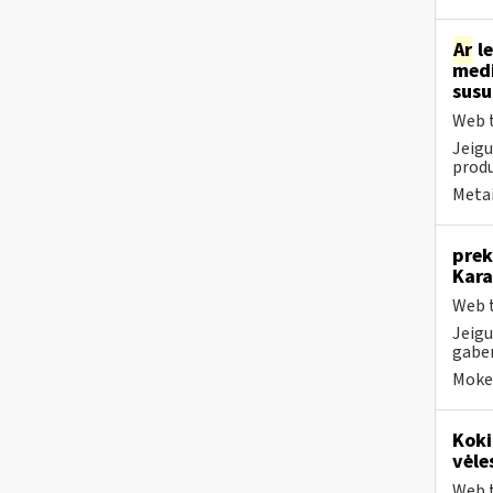
Ar
le
medi
sus
Web t
Jeigu
produ
Metai
prek
Kara
Web t
Jeigu
gaben
Mokes
Koki
vėle
Web t