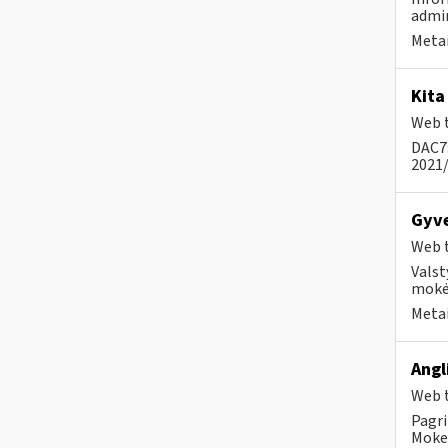
admin
Metai
Kita
Web t
DAC7:
2021/
Gyv
Web t
Valst
mokė
Metai
Angl
Web t
Pagri
Mokes