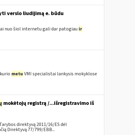
i verslo liudijimą e. būdu
ai nuo šiol internetu gali dar patogiau
ir
 kurio
metu
VMI specialistai lankysis mokyklose
ų
mokėtojų registrą /...išregistravimo iš
Tarybos direktyvą 2011/16/ES dėl
ią Direktyvą 77/799/EBB...