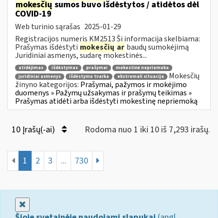
mokesčių
sumos buvo išdėstytos / atidėtos dėl
COVID-19
Web turinio sąrašas
2025-01-29
Registracijos numeris KM2513 Ši informacija skelbiama:
Prašymas išdėstyti
mokesčių
ar
baudų sumokėjimą
Juridiniai asmenys, sudarę mokestinės...
atidėjimas
išdėstymas
prašymai
mokestinė nepriemoka
Mokesčių
juridiniai asmenys
išdėstymo tvarka
ekstremali situacija
žinyno kategorijos:
Prašymai, pažymos ir mokėjimo
duomenys » Pažymų užsakymas ir prašymų teikimas »
Prašymas atidėti arba išdėstyti mokestinę nepriemoką
10 Įrašų(-ai)
Rodoma nuo 1 iki 10 iš 7,293 irašų.
1
2
3
...
730
Uždaryti
Šioje svetainėje naudojami slapukai
(angl.