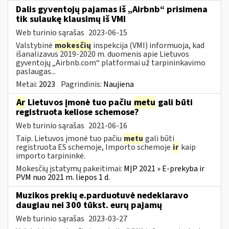
Dalis gyventojų pajamas iš „Airbnb“ prisimena
tik sulaukę klausimų iš VMI
Web turinio sąrašas
2023-06-15
Valstybinė
mokesčių
inspekcija (VMI) informuoja, kad
išanalizavus 2019-2020 m. duomenis apie Lietuvos
gyventojų „Airbnb.com“ platformai už tarpininkavimo
paslaugas...
Metai:
2023
Pagrindinis:
Naujiena
Ar
Lietuvos įmonė tuo pačiu
metu
gali būti
registruota keliose schemose?
Web turinio sąrašas
2021-06-16
Taip. Lietuvos įmonė tuo pačiu
metu
gali būti
registruota ES schemoje, Importo schemoje
ir
kaip
importo tarpininkė.
Mokesčių įstatymų pakeitimai:
MĮP 2021 » E-prekyba ir
PVM nuo 2021 m. liepos 1 d.
Muzikos prekių e.parduotuvė nedeklaravo
daugiau nei 300 tūkst. eurų pajamų
Web turinio sąrašas
2023-03-27