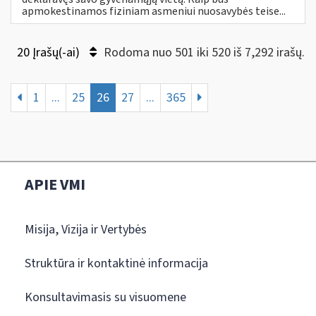
apmokestinamos fiziniam asmeniui nuosavybės teise...
20 Įrašų(-ai)
Rodoma nuo 501 iki 520 iš 7,292 irašų.
1
...
25
26
27
...
365
APIE VMI
Misija, Vizija ir Vertybės
Struktūra ir kontaktinė informacija
Konsultavimasis su visuomene