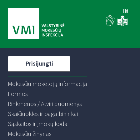
Prisijungti
Mokesčių mokėtojų informacija
Formos
Rinkmenos / Atviri duomenys
Skaičiuoklės ir pagalbininkai
Sąskaitos ir įmokų kodai
Mokesčių žinynas