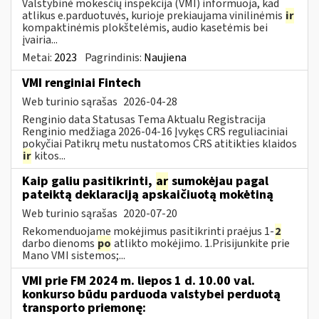
Valstybinė mokesčių inspekcija (VMI) informuoja, kad
atlikus e.parduotuvės, kurioje prekiaujama vinilinėmis
ir
kompaktinėmis plokštelėmis, audio kasetėmis bei
įvairia...
Metai:
2023
Pagrindinis:
Naujiena
VMI renginiai Fintech
Web turinio sąrašas
2026-04-28
Renginio data Statusas Tema Aktualu Registracija
Renginio medžiaga 2026-04-16 Įvykęs CRS reguliaciniai
pokyčiai Patikrų metu nustatomos CRS atitikties klaidos
ir
kitos...
Kaip galiu pasitikrinti,
ar
sumokėjau pagal
pateiktą deklaraciją apskaičiuotą mokėtiną
Web turinio sąrašas
2020-07-20
Rekomenduojame mokėjimus pasitikrinti praėjus 1-
2
darbo dienoms
po
atlikto mokėjimo. 1.Prisijunkite prie
Mano VMI sistemos;...
VMI prie FM 2024 m. liepos 1 d. 10.00 val.
konkurso būdu parduoda valstybei perduotą
transporto priemonę: