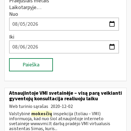
Praėjusiais metais
Laikotarpyje…
Nuo
Iki
Paieška
Atnaujintoje VMI svetainėje – visą parą veikianti
gyventojų konsultacija realiuoju laiku
Web turinio sąrašas
2020-12-02
Valstybinė
mokesčių
inspekcija (toliau – VMI)
informuoja, kad nuo šiol atnaujintoje interneto
svetainėje www.vmi.lt darbą pradėjo VMI virtualusis
asistentas Simas, kuris...