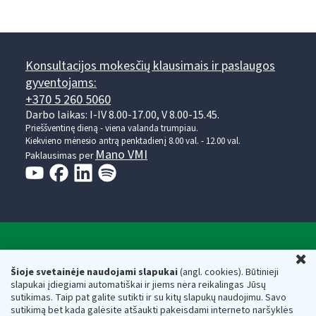
Konsultacijos mokesčių klausimais ir paslaugos
gyventojams:
+370 5 260 5060
Darbo laikas: I-IV 8.00-17.00, V 8.00-15.45.
Prieššventinę dieną - viena valanda trumpiau.
Kiekvieno mėnesio antrą penktadienį 8.00 val. - 12.00 val.
Mano VMI
Paklausimas per
Valstybinė mokesčių inspekcija prie Lietuvos
U
Respublikos finansų ministerijos
Šioje svetainėje naudojami slapukai
(angl. cookies). Būtinieji
slapukai įdiegiami automatiškai ir jiems nėra reikalingas Jūsų
Biudžetinė įstaiga. Juridinio asmens kodas — 188659752,
sutikimas. Taip pat galite sutikti ir su kitų slapukų naudojimu. Savo
adresas: Vasario 16-osios g. 14, 01107 Vilnius, Lietuva, el.paštas:
sutikimą bet kada galėsite atšaukti pakeisdami interneto naršyklės