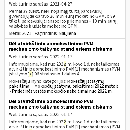
Web turinio sąrašas
2021-04-27
Pernai 39 tūkst. nekilnojamąjį turtą pardavusių
gyventojų deklaravo 26 mln. eurų mokėtino GPM, o 89
tūkst. pardavusių transporto priemones – 10 mln. eurų į
valstybės biudžetą mokėtino GPM....
Metai:
2021
Pagrindinis:
Naujiena
Dėl atvirkštinio apmokestinimo PVM
mechanizmo taikymo standiesiems diskams
Web turinio sąrašas
2022-01-17
Informuojame, kad nuo 202
2
m. kovo 1 d. nebetaikomas
atvirkštinio apmokestinimo PVM[1] mechanizmas (PVM
įstatymo[
2
] 96 straipsnio 1 dalies 4...
Mokesčių žinyno kategorijos:
Mokesčių įstatymų
pakeitimai » Mokesčių įstatymų pakeitimai 2022 metais
» Pridėtinės vertės mokesčio pakeitimai nuo 2022 m.
Dėl atvirkštinio apmokestinimo PVM
mechanizmo taikymo standiesiems diskams
Web turinio sąrašas
2022-01-17
Informuojame, kad nuo 202
2
m. kovo 1 d. nebetaikomas
atvirkštinio apmokestinimo PVM[1] mechanizmas (PVM