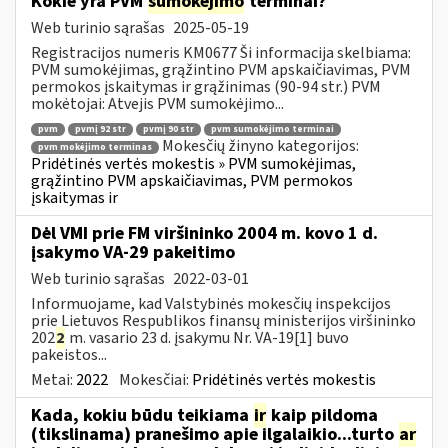
Kokie yra PVM
sumokėjimo
terminai?
Web turinio sąrašas
2025-05-19
Registracijos numeris KM0677 Ši informacija skelbiama:
PVM sumokėjimas, grąžintino PVM apskaičiavimas, PVM
permokos įskaitymas ir grąžinimas (90-94 str.) PVM
mokėtojai: Atvejis PVM sumokėjimo...
pvm
pvmį 92 str
pvmį 90 str
pvm sumokėjimo terminai
Mokesčių žinyno kategorijos:
pvm mokėjimo terminas
Pridėtinės vertės mokestis » PVM sumokėjimas,
grąžintino PVM apskaičiavimas, PVM permokos
įskaitymas ir
Dėl VMI prie FM viršininko 2004 m. kovo 1 d.
įsakymo VA-29 pakeitimo
Web turinio sąrašas
2022-03-01
Informuojame, kad Valstybinės mokesčių inspekcijos
prie Lietuvos Respublikos finansų ministerijos viršininko
202
2
m. vasario 23 d. įsakymu Nr. VA-19[1] buvo
pakeistos...
Metai:
2022
Mokesčiai:
Pridėtinės vertės mokestis
Kada, kokiu būdu teikiama
ir
kaip pildoma
(tikslinama) pranešimo apie ilgalaikio...turto
ar