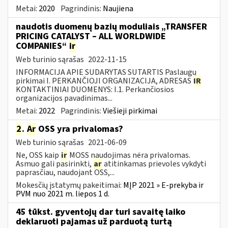
Metai:
2020
Pagrindinis:
Naujiena
naudotis duomenų bazių moduliais „TRANSFER
PRICING CATALYST – ALL WORLDWIDE
COMPANIES“
ir
Web turinio sąrašas
2022-11-15
INFORMACIJA APIE SUDARYTAS SUTARTIS Paslaugų
pirkimai I. PERKANČIOJI ORGANIZACIJA, ADRESAS
IR
KONTAKTINIAI DUOMENYS: I.1. Perkančiosios
organizacijos pavadinimas...
Metai:
2022
Pagrindinis:
Viešieji pirkimai
2
.
Ar
OSS yra privalomas?
Web turinio sąrašas
2021-06-09
Ne, OSS kaip
ir
MOSS naudojimas nėra privalomas.
Asmuo gali pasirinkti,
ar
atitinkamas prievoles vykdyti
paprasčiau, naudojant OSS,...
Mokesčių įstatymų pakeitimai:
MĮP 2021 » E-prekyba ir
PVM nuo 2021 m. liepos 1 d.
45 tūkst. gyventojų dar turi savaitę laiko
deklaruoti pajamas už parduotą turtą