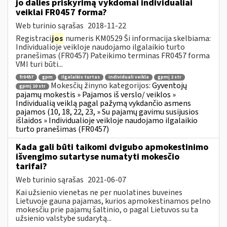
jo dalies priskyrimą vykdomai individualiai
veiklai FR0457 forma?
Web turinio sąrašas
2018-11-22
Registraci
jos
numeris KM0529 Ši informacija skelbiama:
Individualioje veikloje naudojamo ilgalaikio turto
pranešimas (FR0457) Pateikimo terminas FR0457 forma
VMI turi būti...
fr0457
gpm
ilgalaikis turtas
individuali veikla
gpmį 2 str
Mokesčių žinyno kategorijos:
Gyventojų
gpmį 10 str
pajamų mokestis » Pajamos iš verslo/ veiklos »
Individualią veiklą pagal pažymą vykdančio asmens
pajamos (10, 18, 22, 23, » Su pajamų gavimu susijusios
išlaidos » Individualioje veikloje naudojamo ilgalaikio
turto pranešimas (FR0457)
Kada gali būti taikomi dvigubo apmokestinimo
išvengimo sutartyse numatyti mokesčio
tarifai?
Web turinio sąrašas
2021-06-07
Kai užsienio vienetas ne per nuolatines buveines
Lietuvoje gauna pajamas, kurios apmokestinamos pelno
mokesčiu prie pajamų šaltinio, o pagal Lietuvos su ta
užsienio valstybe sudarytą...