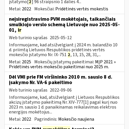
įstatymo[
2
] 96 straipsnio 1 dalies 4...
Metai:
2022
Mokesčiai:
Pridėtinės vertės mokestis
neįsiregistravimo PVM mokėtojais, taikančiais
smulkiojo verslo schemą Lietuvoje nuo 2025-05-
01,
ir
Web turinio sąrašas
2025-05-12
Informuojame, kad atsižvelgiant į 2024 m. balandžio 10
d. priimtą Lietuvos Respublikos pridėtinės vertės
mokesčio įstatymo Nr. IX-751
2
, 13, 15, 28, 31,...
Metai:
2025
Mokesčių įstatymų pakeitimai:
MĮP 2021 »
Pridėtinės vertės mokesčio pakeitimai nuo 2025 m.
Dėl VMI prie FM viršininko 2010 m. sausio 8 d.
įsakymo Nr. VA-6 pakeitimo
Web turinio sąrašas
2022-09-06
Informuojame, kad, atsižvelgiant į Lietuvos Respublikos
akcizų įstatymo pakeitimą Nr. XIV-777[1] pagal kurį nuo
2023 m. sausio 1 d. panaikinamas reikalavimas elektros
energijos mokėtojus...
Metai:
2022
Pagrindinis:
Mokesčio naujiena