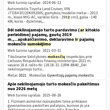
Web turinio sąrašas
2024-06-12
Automobilis Toyota Land Cruiser, VIN
JTEBH3FJ20K092005, gamybos/modelio metai – 2013
m., klasė MIG-AC, variklio tūris - 298
2
cm3, galia - 140
kW, kuras - dyzelinas,...
Dėl nekilnojamojo turto pardavimo (
ar
kitokio
perleidimo) pajamų, gautų 2019
m.,...apskaičiavimo, deklaravimo
ir
pajamų
mokesčio
sumokėjimo
Web turinio sąrašas
2021-03-31
Tiksliname Valstybinės
mokesčių
inspekcijos prie
Lietuvos Respublikos finansų ministerijos 2021 m.
vasario 26 d. rašto Nr. (18.18-31-1)RM-8840 „Dėl
nekilnojamojo turto...
Metai:
2021
Mokesčiai:
Gyventojų pajamų mokestis
Apie nekilnojamojo turto mokesčio pakeitimus
nuo 2026 metų
Web turinio sąrašas
2025-08-26
1. Fiziniam asmeniui nuosavybės teise priklauso
gyvenamosios paskirties patalpos, kuriose jis yra
deklaravęs savo gyvenamąją vietą. Kaip bus