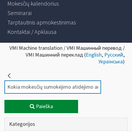
Mokesčių kalendorius
Seminarai
Tarptautinis apmokestinimas
Kontaktai / Apklausa
VMI Machine translation / VMI Машинный перевод /
VMI Машинний переклад (
English
,
Русский
,
Українська
)
Paieška
Kategorijos