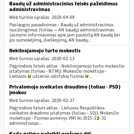
Baudų už administracinius teisės pažeidimus
administravimas
Web turinio sąrašas
2020-04-09
Paslaugos pavadinimas - Baudų už administracinius
nusižengimus (toliau — AN baudų) administravimas
(asmens informavimas apie jam paskirtą AN baudą bei
jos sumokėjimą, išieškojimą, AN baudų...
Nekilnojamojo turto mokestis
Web turinio sąrašas
2020-02-13
Pagrindinis teisės aktas - Nekilnojamojo turto mokesčio
įstatymas (toliau - NTMĮ). Mokesčio mokėtojai -
Lietuvos
ir
užsienio valstybių fiziniai
ir
...
Privalomojo sveikatos draudimo (toliau - PSD)
įmokos
Web turinio sąrašas
2020-02-27
Pagrindinis teisės aktas - Lietuvos Respublikos
sveikatos draudimo įstatymas (toliau – SDĮ). Mokesčio
mokėtojai - Fiziniai asmenys VMI iki 2015-1
2
-31
administruoja:...
Kada galima pateikti prašymą dėl