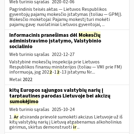
Web turinio sąrašas
2020-02-06
Pagrindinis teisės aktas — Lietuvos Respublikos
gyventojų pajamų mokesčio įstatymas (toliau — GPMĮ).
Mokesčio mokėtojai: Pajamų mokestį turi mokėti
pajamų gavę: nuolatiniai Lietuvos gyventojai, ...
Informacinis pranešimas dėl
Mokesčių
administravimo įstatymo, Valstybinio
socialinio
Web turinio sąrašas
2022-12-27
Valstybinė mokesčių inspekcija prie Lietuvos
Respublikos finansų ministerijos (toliau — VMI prie FM)
informuoja, jog 202
2
-1
2
-13 įstatymu Nr....
Metai:
2022
kitų Europos sąjungos valstybių narių į
tarptautines parodas Lietuvoje bei akcizų
sumokėjimo
Web turinio sąrašas
2025-10-24
1.
Ar
atsiranda prievolė sumokėti akcizus Lietuvoje už iš
kitų valstybių narių į Lietuvą atgabenamus alkoholinius
gėrimus, skirtus demonstruoti
ir
...