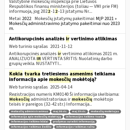
Valstybinė mokesčių inspekcija prie Lietuvos
Respublikos finansų ministerijos (toliau — VMI prie FM)
informuoja, jog 202
2
-1
2
-13 įstatymu Nr....
Metai:
2022
Mokesčių įstatymų pakeitimai:
MĮP 2021 »
Mokesčių administravimo įstatymo pakeitimai nuo 2023
m.
Antikorupcinės analizės
ir
vertinimo atlikimas
Web turinio sąrašas
2021-11-12
Antikorupcinės analizės
ir
vertinimo atlikimas 2021 m.
ANALIZUOTA
IR
VERTINTA SRITIS: Nuolatinių darbo
grupių veikla. NUSTATYTI...
Kokia
tvarka
tretiesiems
asmenims
teikiama
informacija apie
mokesčių
mokėtoją?
Web turinio sąrašas
2025-04-14
Registracijos numeris KM0140 Ši informacija skelbiama:
Mokesčių
administratoriaus ir
mokesčių
mokėtojo
teisės ir pareigos (32-42 str.) Informacija...
mokesčių administravimas
maį 38 str.
maį 39 str.
mokesčių mokėtojas
informacija apie mokesčių mokėtoją
informacijos teikimo tvarka
informacijos teikimo būdai
prašymas suteikti informaciją
informacijos teikimas žodžiu
informacijos teikimas raštu