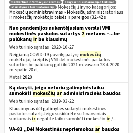
vienkartinis informacijos teikimas
daugkartinis informacijos teikimas
Mokesčių žinyno kategorijos:
atsisakymas teikti informaciją
Mokesčių administravimas » Mokesčių administratoriaus
ir mokesčių mokėtojo teisės ir pareigos (32-42 s
Nuo pandemijos nukentėjusiam verslui VMI
mokestinės paskolos sutartys
2
metams –...be
palūkanų
ir
be klausimų
Web turinio sąrašas
2020-10-27
Neigiamą COVID-19 poveikį patyrę
mokesčių
mokėtojai, kreiptis į VMI dėl mokestinės paskolos
sutarties be palūkanų gali iki 2021 m. vasario 28 d. 2020
m. spalio 20 d.,...
Metai:
2020
Ką daryti, jeigu neturiu galimybės laiku
sumokėti
mokesčių
ar
administracinės baudos
Web turinio sąrašas
2019-03-22
Klausimynas dėl galimybės sudaryti mokestinės
paskolos sutartį Jeigu susidūrėte su finansiniais
sunkumais
ir
negalite laiku sumokėti mokesčio
ir
/...
VA-83 „Dėl Mokestinės nepriemokos
ar
baudos