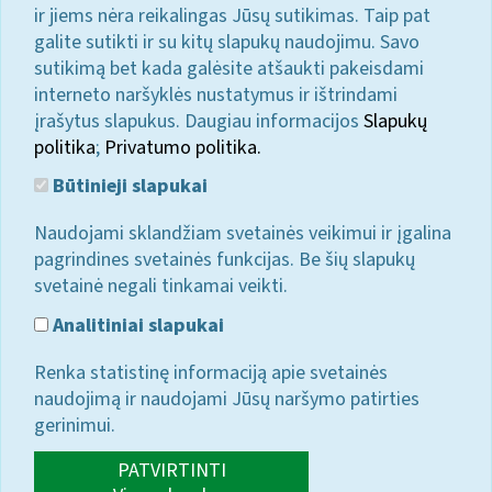
ir jiems nėra reikalingas Jūsų sutikimas. Taip pat
galite sutikti ir su kitų slapukų naudojimu. Savo
sutikimą bet kada galėsite atšaukti pakeisdami
interneto naršyklės nustatymus ir ištrindami
įrašytus slapukus. Daugiau informacijos
Slapukų
politika
;
Privatumo politika.
Būtinieji slapukai
Naudojami sklandžiam svetainės veikimui ir įgalina
pagrindines svetainės funkcijas. Be šių slapukų
svetainė negali tinkamai veikti.
Analitiniai slapukai
Renka statistinę informaciją apie svetainės
naudojimą ir naudojami Jūsų naršymo patirties
gerinimui.
PATVIRTINTI