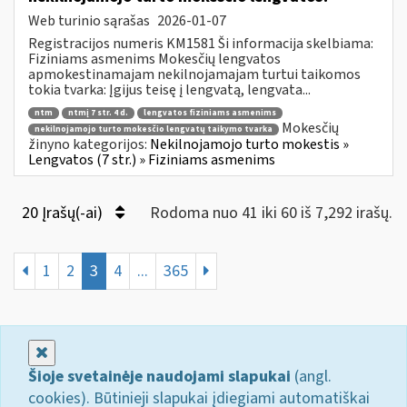
Web turinio sąrašas
2026-01-07
Registracijos numeris KM1581 Ši informacija skelbiama:
Fiziniams asmenims Mokesčių lengvatos
apmokestinamajam nekilnojamajam turtui taikomos
tokia tvarka: Įgijus teisę į lengvatą, lengvata...
ntm
ntmį 7 str. 4 d.
lengvatos fiziniams asmenims
Mokesčių
nekilnojamojo turto mokesčio lengvatų taikymo tvarka
žinyno kategorijos:
Nekilnojamojo turto mokestis »
Lengvatos (7 str.) » Fiziniams asmenims
20 Įrašų(-ai)
Rodoma nuo 41 iki 60 iš 7,292 irašų.
1
2
3
4
...
365
Uždaryti
Šioje svetainėje naudojami slapukai
(angl.
cookies). Būtinieji slapukai įdiegiami automatiškai