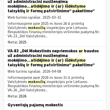
už administracinį nusižengimą
mokėjimo...
atidėjimo
ir
(
ar
)
išdėstymo
taisyklių
ir
formų patvirtinimo“ pakeitimo“
Web turinio sąrašas
2025-03-31
Informuojame apie 2025 m. kovo 26 d. priimtą
Valstybinės
mokesčių
inspekcijos prie Lietuvos
Respublikos finansų ministerijos viršininko įsakymą Nr.
VA-23 „Dėl Valstybinės...
Metai:
2025
VA-83 „Dėl Mokestinės nepriemokos
ar
baudos
už administracinį nusižengimą
mokėjimo...
atidėjimo
ir
(
ar
)
išdėstymo
taisyklių
ir
formų patvirtinimo“ pakeitimo“
Web turinio sąrašas
2026-04-08
Informuojame apie 2026 m. kovo 31 d. priimtą
Valstybinės
mokesčių
inspekcijos prie Lietuvos
Respublikos finansų ministerijos viršininko įsakymą Nr.
VA-26 „Dėl Valstybinės...
Metai:
2026
Gyventojų pajamų mokestis