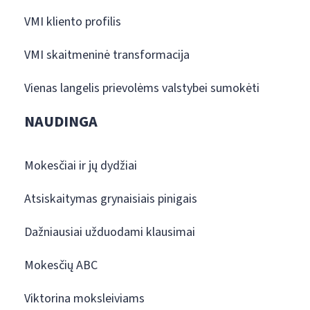
VMI kliento profilis
VMI skaitmeninė transformacija
Vienas langelis prievolėms valstybei sumokėti
NAUDINGA
Mokesčiai ir jų dydžiai
Atsiskaitymas grynaisiais pinigais
Dažniausiai užduodami klausimai
Mokesčių ABC
Viktorina moksleiviams