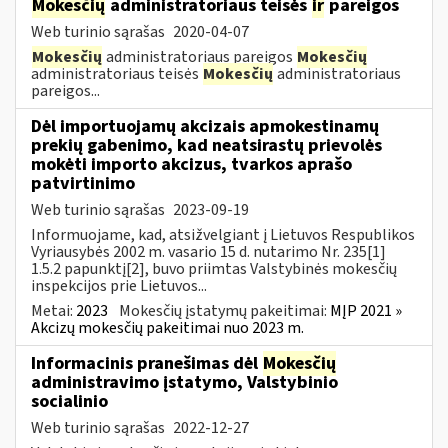
Mokesčių
administratoriaus teisės
ir
pareigos
Web turinio sąrašas
2020-04-07
Mokesčių
administratoriaus pareigos
Mokesčių
administratoriaus teisės
Mokesčių
administratoriaus
pareigos...
Dėl importuojamų akcizais apmokestinamų
prekių gabenimo, kad neatsirastų prievolės
mokėti importo akcizus, tvarkos aprašo
patvirtinimo
Web turinio sąrašas
2023-09-19
Informuojame, kad, atsižvelgiant į Lietuvos Respublikos
Vyriausybės 2002 m. vasario 15 d. nutarimo Nr. 235[1]
1.5.2 papunktį[2], buvo priimtas Valstybinės mokesčių
inspekcijos prie Lietuvos...
Metai:
2023
Mokesčių įstatymų pakeitimai:
MĮP 2021 »
Akcizų mokesčių pakeitimai nuo 2023 m.
Informacinis pranešimas dėl
Mokesčių
administravimo įstatymo, Valstybinio
socialinio
Web turinio sąrašas
2022-12-27