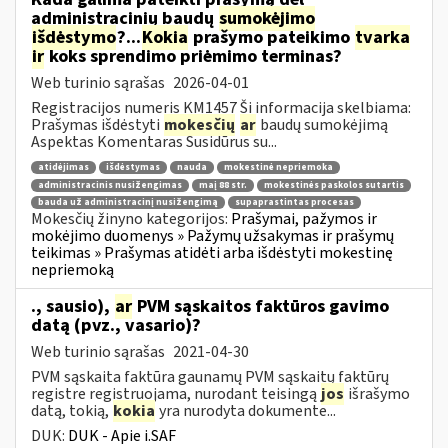
administracinių baudų
sumokėjimo
išdėstymo
?...
Kokia
prašymo pateikimo
tvarka
ir
koks sprendimo priėmimo terminas?
Web turinio sąrašas
2026-04-01
Registracijos numeris KM1457 Ši informacija skelbiama:
Prašymas išdėstyti
mokesčių
ar
baudų sumokėjimą
Aspektas Komentaras Susidūrus su...
atidėjimas
išdėstymas
nauda
mokestinė nepriemoka
administracinis nusižengimas
maį 88 str.
mokestinės paskolos sutartis
bauda už administracinį nusižengimą
supaprastintas procesas
Mokesčių žinyno kategorijos:
Prašymai, pažymos ir
mokėjimo duomenys » Pažymų užsakymas ir prašymų
teikimas » Prašymas atidėti arba išdėstyti mokestinę
nepriemoką
., sausio),
ar
PVM sąskaitos faktūros gavimo
datą (pvz., vasario)?
Web turinio sąrašas
2021-04-30
PVM sąskaita faktūra gaunamų PVM sąskaitų faktūrų
registre registruojama, nurodant teisingą
jos
išrašymo
datą, tokią,
kokia
yra nurodyta dokumente...
DUK:
DUK - Apie i.SAF