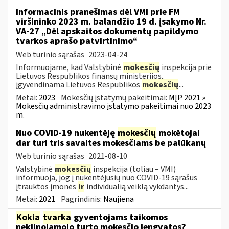
Informacinis pranešimas dėl VMI prie FM
viršininko 2023 m. balandžio 19 d. įsakymo Nr.
VA-27 „Dėl apskaitos dokumentų papildymo
tvarkos aprašo patvirtinimo“
Web turinio sąrašas
2023-04-24
Informuojame, kad Valstybinė
mokesčių
inspekcija prie
Lietuvos Respublikos finansų ministerijos,
įgyvendinama Lietuvos Respublikos
mokesčių
...
Metai:
2023
Mokesčių įstatymų pakeitimai:
MĮP 2021 »
Mokesčių administravimo įstatymo pakeitimai nuo 2023
m.
Nuo COVID-19 nukentėję
mokesčių
mokėtojai
dar turi tris savaites mokesčiams be palūkanų
Web turinio sąrašas
2021-08-10
Valstybinė
mokesčių
inspekcija (toliau – VMI)
informuoja, jog į nukentėjusių nuo COVID-19 sąrašus
įtrauktos įmonės
ir
individualią veiklą vykdantys...
Metai:
2021
Pagrindinis:
Naujiena
Kokia
tvarka
gyventojams taikomos
nekilnojamojo turto mokesčio lengvatos?