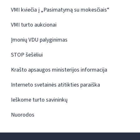
VMI kviečia į „Pasimatymą su mokesčiais“
VMI turto aukcionai
Įmonių VDU palyginimas
STOP šešėliui
Krašto apsaugos ministerijos informacija
Interneto svetainės atitikties paraiška
Ieškome turto savininkų
Nuorodos