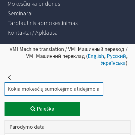
Mokesčių kalendorius
Seminarai
Tarptautinis apmokestinimas
Kontaktai / Apklausa
VMI Machine translation / VMI Машинный перевод /
VMI Машинний переклад (
English
,
Русский
,
Українська
)
Paieška
Parodymo data