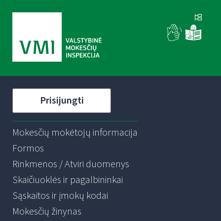
Prisijungti
Mokesčių mokėtojų informacija
Formos
Rinkmenos / Atviri duomenys
Skaičiuoklės ir pagalbininkai
Sąskaitos ir įmokų kodai
Mokesčių žinynas