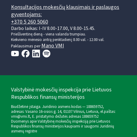
Konsultacijos mokesčių klausimais ir paslaugos
gyventojams:
+370 5 260 5060
Darbo laikas: I-IV 8.00-17.00, V 8.00-15.45.
Prieššventinę dieną - viena valanda trumpiau.
Kiekvieno mėnesio antrą penktadienį 8.00 val. - 12.00 val.
Mano VMI
Paklausimas per
Valstybinė mokesčių inspekcija prie Lietuvos
Respublikos finansų ministerijos
Biudžetinė įstaiga. Juridinio asmens kodas — 188659752,
adresas: Vasario 16-osios g. 14, 01107 Vilnius, Lietuva, el.paštas:
vmi@vmi.lt
, E. pristatymo dėžutės adresas 188659752
Duomenys apie Valstybinę mokesčių inspekciją prie Lietuvos
Respublikos finansų ministerijos kaupiami ir saugomi Juridinių
asmenų registre