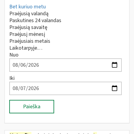
Bet kuriuo metu
Praėjusią valandą
Paskutines 24 valandas
Praėjusią savaitę
Praėjusį mėnesį
Praėjusiais metais
Laikotarpyje…
Nuo
Iki
Paieška