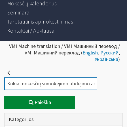
Mokesčių kalendorius
Seminarai
Tarptautinis apmokestinimas
Kontaktai / Apklausa
VMI Machine translation / VMI Машинный перевод /
VMI Машинний переклад (
English
,
Русский
,
Українська
)
Paieška
Kategorijos