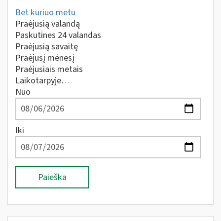
Bet kuriuo metu
Praėjusią valandą
Paskutines 24 valandas
Praėjusią savaitę
Praėjusį mėnesį
Praėjusiais metais
Laikotarpyje…
Nuo
Iki
Paieška