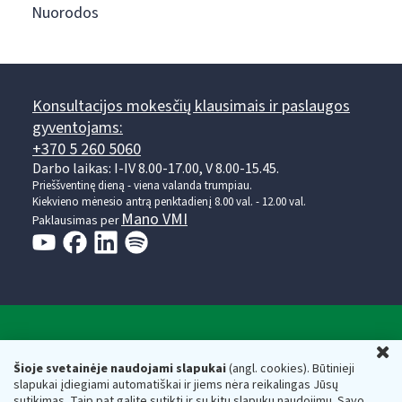
Nuorodos
Konsultacijos mokesčių klausimais ir paslaugos
gyventojams:
+370 5 260 5060
Darbo laikas: I-IV 8.00-17.00, V 8.00-15.45.
Prieššventinę dieną - viena valanda trumpiau.
Kiekvieno mėnesio antrą penktadienį 8.00 val. - 12.00 val.
Mano VMI
Paklausimas per
Valstybinė mokesčių inspekcija prie Lietuvos
U
Respublikos finansų ministerijos
Šioje svetainėje naudojami slapukai
(angl. cookies). Būtinieji
slapukai įdiegiami automatiškai ir jiems nėra reikalingas Jūsų
Biudžetinė įstaiga. Juridinio asmens kodas — 188659752,
sutikimas. Taip pat galite sutikti ir su kitų slapukų naudojimu. Savo