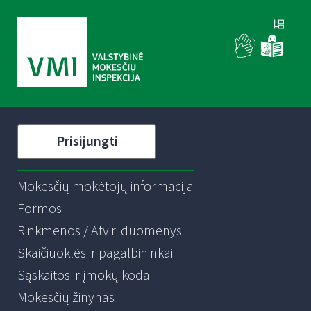
Prisijungti
Mokesčių mokėtojų informacija
Formos
Rinkmenos / Atviri duomenys
Skaičiuoklės ir pagalbininkai
Sąskaitos ir įmokų kodai
Mokesčių žinynas