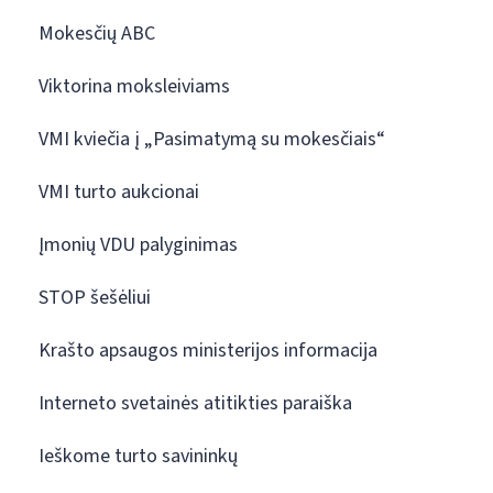
Mokesčių ABC
Viktorina moksleiviams
VMI kviečia į „Pasimatymą su mokesčiais“
VMI turto aukcionai
Įmonių VDU palyginimas
STOP šešėliui
Krašto apsaugos ministerijos informacija
Interneto svetainės atitikties paraiška
Ieškome turto savininkų