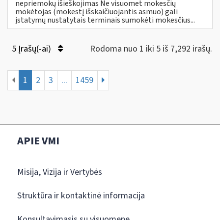
nepriemokų išieškojimas Ne visuomet mokesčių
mokėtojas (mokestį išskaičiuojantis asmuo) gali
įstatymų nustatytais terminais sumokėti mokesčius...
5 Įrašų(-ai)
Rodoma nuo 1 iki 5 iš 7,292 irašų.
1
2
3
...
1459
APIE VMI
Misija, Vizija ir Vertybės
Struktūra ir kontaktinė informacija
Konsultavimasis su visuomene