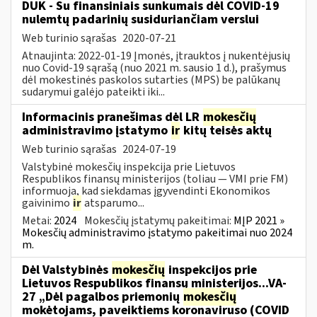
DUK - Su finansiniais sunkumais dėl COVID-19
nulemtų padarinių susiduriančiam verslui
Web turinio sąrašas
2020-07-21
Atnaujinta: 2022-01-19 Įmonės, įtrauktos į nukentėjusių
nuo Covid-19 sąrašą (nuo 2021 m. sausio 1 d.), prašymus
dėl mokestinės paskolos sutarties (MPS) be palūkanų
sudarymui galėjo pateikti iki...
Informacinis pranešimas dėl LR
mokesčių
administravimo įstatymo
ir
kitų teisės aktų
Web turinio sąrašas
2024-07-19
Valstybinė mokesčių inspekcija prie Lietuvos
Respublikos finansų ministerijos (toliau — VMI prie FM)
informuoja, kad siekdamas įgyvendinti Ekonomikos
gaivinimo
ir
atsparumo...
Metai:
2024
Mokesčių įstatymų pakeitimai:
MĮP 2021 »
Mokesčių administravimo įstatymo pakeitimai nuo 2024
m.
Dėl Valstybinės
mokesčių
inspekcijos prie
Lietuvos Respublikos finansų ministerijos...VA-
27 „Dėl pagalbos priemonių
mokesčių
mokėtojams, paveiktiems koronaviruso (COVID