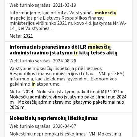
Web turinio sąrašas
2021-03-19
Informuojame, kad priimtas Valstybinės
mokesčių
inspekcijos prie Lietuvos Respublikos finansų
ministerijos viršininko 2021 m. kovo 4 d. įsakymas Nr. VA-
14 „Dėl Valstybinės...
Metai:
2021
Informacinis pranešimas dėl LR
mokesčių
administravimo įstatymo
ir
kitų teisės aktų
Web turinio sąrašas
2024-08-26
Valstybinė mokesčių inspekcija prie Lietuvos
Respublikos finansų ministerijos (toliau — VMI prie FM)
informuoja, kad siekdamas įgyvendinti Ekonomikos
gaivinimo
ir
atsparumo...
Metai:
2024
Mokesčių įstatymų pakeitimai:
MĮP 2021 »
Mokesčių administravimo įstatymo pakeitimai nuo 2024
m.
Mokesčių administravimo įstatymo pakeitimai nuo
2026 m.
Mokestinių nepriemokų išieškojimas
Web turinio sąrašas
2020-04-07
Mokestinių nepriemokų išieškojimas - VMI Mokestinių