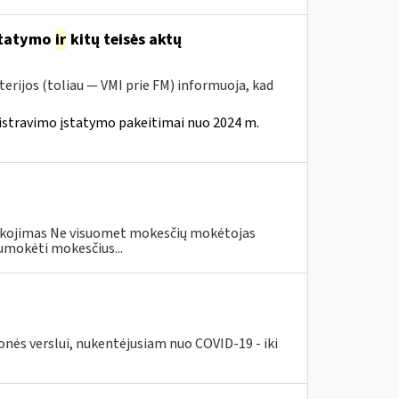
statymo
ir
kitų teisės aktų
erijos (toliau — VMI prie FM) informuoja, kad
istravimo įstatymo pakeitimai nuo 2024 m.
eškojimas Ne visuomet mokesčių mokėtojas
umokėti mokesčius...
nės verslui, nukentėjusiam nuo COVID-19 - iki