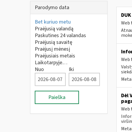
Parodymo data
DUK 
Bet kuriuo metu
Web t
Praėjusią valandą
Atnau
Paskutines 24 valandas
mokes
Praėjusią savaitę
Praėjusį mėnesį
Info
Praėjusiais metais
Web t
Laikotarpyje…
Valst
Nuo
Iki
siekd
Metai
Dėl 
Paieška
paga
Web t
Infor
virši
Metai