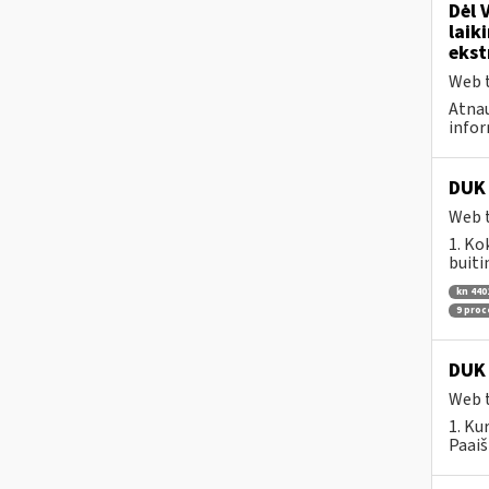
Dėl 
laik
ekst
Web t
Atnau
infor
DUK 
Web t
1. Ko
buiti
kn 440
9 pro
DUK 
Web t
1. Ku
Paaiš