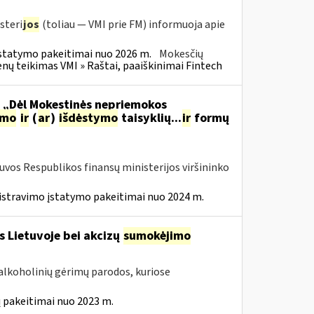
steri
jos
(toliau — VMI prie FM) informuoja apie
statymo pakeitimai nuo 2026 m.
Mokesčių
 teikimas VMI » Raštai, paaiškinimai Fintech
o „Dėl Mokestinės nepriemokos
imo
ir
(
ar
)
išdėstymo
taisyklių...
ir
formų
tuvos Respublikos finansų ministerijos viršininko
istravimo įstatymo pakeitimai nuo 2024 m.
s Lietuvoje bei akcizų
sumokėjimo
alkoholinių gėrimų parodos, kuriose
 pakeitimai nuo 2023 m.