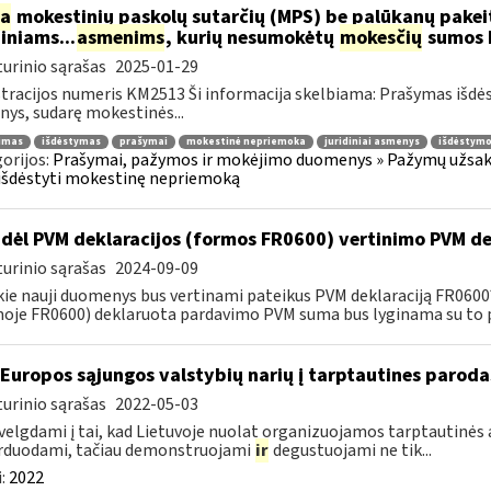
ia
mokestinių paskolų sutarčių (MPS) be palūkanų pake
diniams...
asmenims
, kurių nesumokėtų
mokesčių
sumos b
urinio sąrašas
2025-01-29
tracijos numeris KM2513 Ši informacija skelbiama: Prašymas išdė
ys, sudarę mokestinės...
jimas
išdėstymas
prašymai
mokestinė nepriemoka
juridiniai asmenys
išdėstymo
orijos:
Prašymai, pažymos ir mokėjimo duomenys » Pažymų užsaky
išdėstyti mokestinę nepriemoką
dėl PVM deklaracijos (formos FR0600) vertinimo PVM de
urinio sąrašas
2024-09-09
kie nauji duomenys bus vertinami pateikus PVM deklaraciją FR060
oje FR0600) deklaruota pardavimo PVM suma bus lyginama su to p
 Europos sąjungos valstybių narių į tarptautines paroda
urinio sąrašas
2022-05-03
velgdami į tai, kad Lietuvoje nuolat organizuojamos tarptautinės 
rduodami, tačiau demonstruojami
ir
degustuojami ne tik...
:
2022