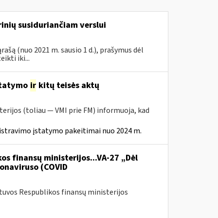
inių susiduriančiam verslui
rašą (nuo 2021 m. sausio 1 d.), prašymus dėl
ti iki...
statymo
ir
kitų teisės aktų
erijos (toliau — VMI prie FM) informuoja, kad
istravimo įstatymo pakeitimai nuo 2024 m.
os finansų ministerijos...VA-27 „Dėl
onaviruso (COVID
etuvos Respublikos finansų ministerijos