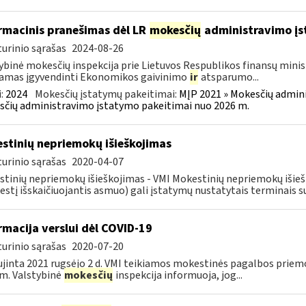
rmacinis pranešimas dėl LR
mokesčių
administravimo į
urinio sąrašas
2024-08-26
ybinė mokesčių inspekcija prie Lietuvos Respublikos finansų minist
amas įgyvendinti Ekonomikos gaivinimo
ir
atsparumo...
:
2024
Mokesčių įstatymų pakeitimai:
MĮP 2021 » Mokesčių admin
čių administravimo įstatymo pakeitimai nuo 2026 m.
stinių nepriemokų išieškojimas
urinio sąrašas
2020-04-07
tinių nepriemokų išieškojimas - VMI Mokestinių nepriemokų iši
stį išskaičiuojantis asmuo) gali įstatymų nustatytais terminais s
rmacija verslui dėl COVID-19
urinio sąrašas
2020-07-20
jinta 2021 rugsėjo 2 d. VMI teikiamos mokestinės pagalbos priemo
m. Valstybinė
mokesčių
inspekcija informuoja, jog...