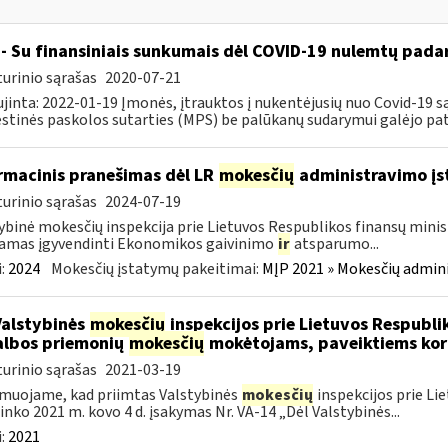
- Su finansiniais sunkumais dėl COVID-19 nulemtų padar
urinio sąrašas
2020-07-21
jinta: 2022-01-19 Įmonės, įtrauktos į nukentėjusių nuo Covid-19 są
tinės paskolos sutarties (MPS) be palūkanų sudarymui galėjo pateik
rmacinis pranešimas dėl LR
mokesčių
administravimo į
urinio sąrašas
2024-07-19
ybinė mokesčių inspekcija prie Lietuvos Respublikos finansų minist
amas įgyvendinti Ekonomikos gaivinimo
ir
atsparumo...
:
2024
Mokesčių įstatymų pakeitimai:
MĮP 2021 » Mokesčių admin
Valstybinės
mokesčių
inspekcijos prie Lietuvos Respublik
lbos priemonių
mokesčių
mokėtojams, paveiktiems kor
urinio sąrašas
2021-03-19
muojame, kad priimtas Valstybinės
mokesčių
inspekcijos prie Li
ninko 2021 m. kovo 4 d. įsakymas Nr. VA-14 „Dėl Valstybinės...
:
2021