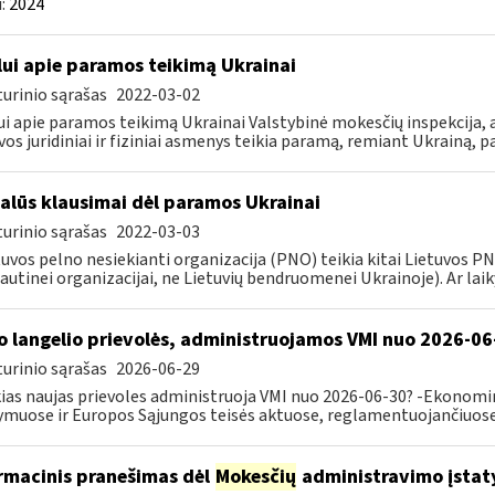
:
2024
lui apie paramos teikimą Ukrainai
urinio sąrašas
2022-03-02
ui apie paramos teikimą Ukrainai Valstybinė mokesčių inspekcija, a
vos juridiniai ir fiziniai asmenys teikia paramą, remiant Ukrainą, pa
alūs klausimai dėl paramos Ukrainai
urinio sąrašas
2022-03-03
tuvos pelno nesiekianti organizacija (PNO) teikia kitai Lietuvos 
autinei organizacijai, ne Lietuvių bendruomenei Ukrainoje). Ar laiky
o langelio prievolės, administruojamos VMI nuo 2026-06
urinio sąrašas
2026-06-29
ias naujas prievoles administruoja VMI nuo 2026-06-30? -Ekonomin
ymuose ir Europos Sąjungos teisės aktuose, reglamentuojančiuose 
rmacinis pranešimas dėl
Mokesčių
administravimo įstat