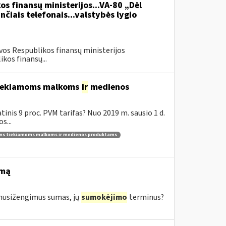
os finansų ministerijos...VA-80 „Dėl
čiais telefonais...valstybės lygio
vos Respublikos finansų ministerijos
kos finansų...
 tiekiamoms malkoms
ir
medienos
inis 9 proc. PVM tarifas? Nuo 2019 m. sausio 1 d.
s...
ams tiekiamoms malkoms ir medienos produktams
imą
s nusižengimus sumas, jų
sumokėjimo
terminus?