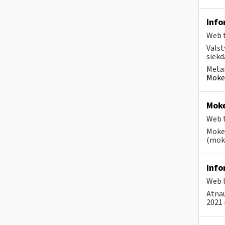
Info
Web t
Valst
siekd
Metai
Mokes
Moke
Web t
Mokes
(moke
Info
Web t
Atnau
2021 