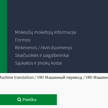
Mokesčių mokėtojų informacija
Formos
Rinkmenos / Atviri duomenys
Skaičiuoklės ir pagalbininkai
Sąskaitos ir įmokų kodai
Machine translation / VMI Машинный перевод / VMI Машин
Paieška