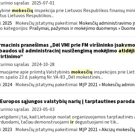
urinio sąrašas
2025-07-01
ybinė
mokesčių
inspekcija prie Lietuvos Respublikos finansų mini
tus Lietuvos Respublikos...
:
2025
Mokesčių įstatymų pakeitimai:
Mokesčių administravimo į
o kategorijos:
Prašymai, pažymos ir mokėjimo duomenys » Duomenų
rmacinis pranešimas „Dėl VMI prie FM viršininko įsakym
.baudos už administracinį nusižengimą mokėjimo
atidėj
irtinimo“
urinio sąrašas
2024-10-28
muojame apie priimtą Valstybinės
mokesčių
inspekcijos prie Lie
m. spalio 23 d. įsakymą Nr. VA-83 „Dėl mokestinės...
:
2024
Mokesčių įstatymų pakeitimai:
MĮP 2021 » Mokesčių admin
 Europos sąjungos valstybių narių į tarptautines paroda
urinio sąrašas
2023-05-03
velgdami į tai, kad Lietuvoje nuolat organizuojamos tarptautinės 
rduodami, tačiau demonstruojami
ir
degustuojami ne tik...
:
2023
Mokesčių įstatymų pakeitimai:
MĮP 2021 » Akcizų mokesčių