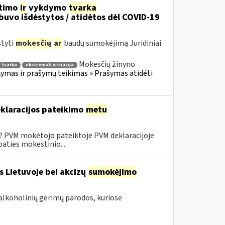
itimo
ir
vykdymo
tvarka
uvo išdėstytos / atidėtos dėl COVID-19
styti
mokesčių
ar
baudų sumokėjimą Juridiniai
Mokesčių žinyno
 tvarka
ekstremali situacija
mas ir prašymų teikimas » Prašymas atidėti
klaracijos pateikimo
metu
0? PVM mokėtojo pateiktoje PVM deklaracijoje
aties mokestinio...
s Lietuvoje bei akcizų
sumokėjimo
alkoholinių gėrimų parodos, kuriose