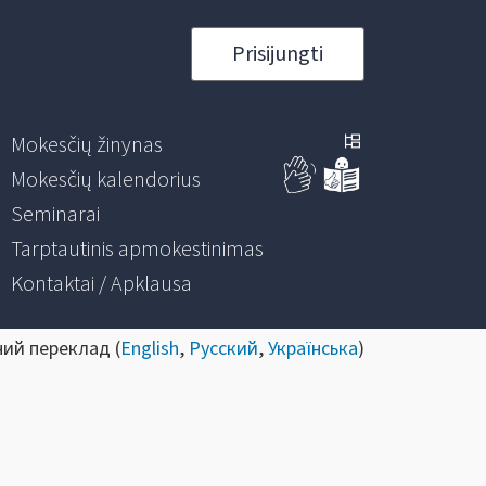
Prisijungti
Mokesčių žinynas
Mokesčių kalendorius
Seminarai
Tarptautinis apmokestinimas
Kontaktai / Apklausa
ний переклад (
English
,
Русский
,
Українська
)