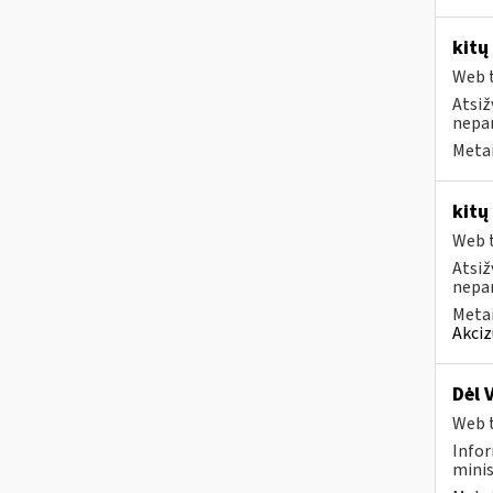
kitų
Web t
Atsiž
nepa
Metai
kitų
Web t
Atsiž
nepa
Metai
Akciz
Dėl 
Web t
Infor
minis