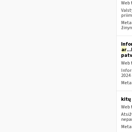
Web t
Valst
priim
Metai
žinyn
Info
ar
..
patv
Web t
Infor
2024 
Metai
kitų
Web t
Atsiž
nepa
Metai