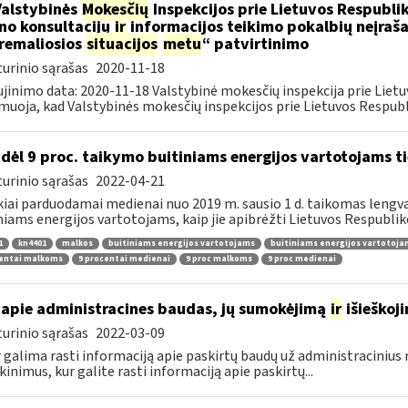
Valstybinės
Mokesčių
Inspekcijos prie Lietuvos Respublik
ino konsultacijų
ir
informacijos teikimo pokalbių neįrašan
remaliosios
situacijos
metu
“ patvirtinimo
urinio sąrašas
2020-11-18
jinimo data: 2020-11-18 Valstybinė mokesčių inspekcija prie Lietu
muoja, kad Valstybinės mokesčių inspekcijos prie Lietuvos Respubli
dėl 9 proc. taikymo buitiniams energijos vartotojams
urinio sąrašas
2022-04-21
kiai parduodamai medienai nuo 2019 m. sausio 1 d. taikomas lengvat
niams energijos vartotojams, kaip jie apibrėžti Lietuvos Respubliko
1
kn4401
malkos
buitiniams energijos vartotojams
buitiniams energijos vartotoj
centai malkoms
9 procentai medienai
9 proc malkoms
9 proc medienai
apie administracines baudas, jų sumokėjimą
ir
išieškoj
urinio sąrašas
2022-03-09
r galima rasti informaciją apie paskirtų baudų už administraciniu
kinimus, kur galite rasti informaciją apie paskirtų...