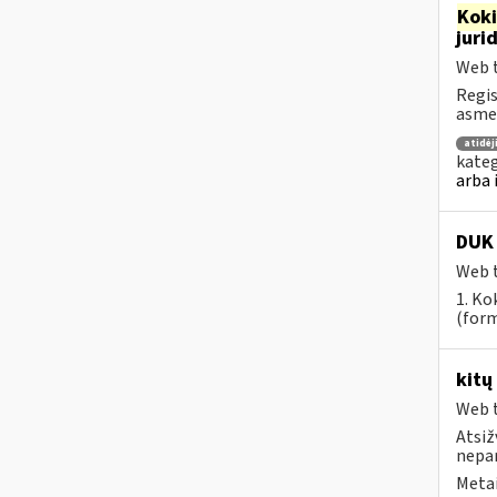
Kok
juri
Web t
Regis
asmen
atidė
kateg
arba 
DUK 
Web t
1. Ko
(form
kitų
Web t
Atsiž
nepa
Metai