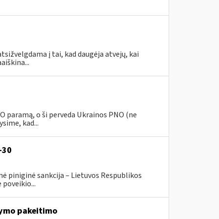
tsižvelgdama į tai, kad daugėja atvejų, kai
aiškina...
PNO paramą, o ši perveda Ukrainos PNO (ne
sime, kad...
-30
ė piniginė sankcija – Lietuvos Respublikos
poveikio...
ymo pakeitimo