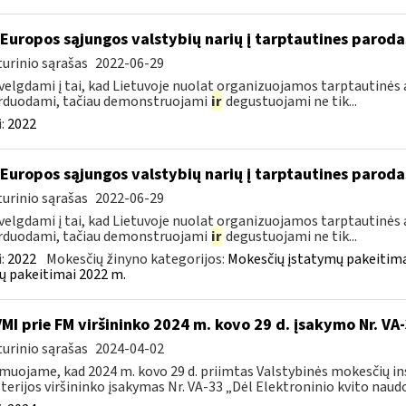
 Europos sąjungos valstybių narių į tarptautines paroda
urinio sąrašas
2022-06-29
velgdami į tai, kad Lietuvoje nuolat organizuojamos tarptautinės 
rduodami, tačiau demonstruojami
ir
degustuojami ne tik...
:
2022
 Europos sąjungos valstybių narių į tarptautines paroda
urinio sąrašas
2022-06-29
velgdami į tai, kad Lietuvoje nuolat organizuojamos tarptautinės 
rduodami, tačiau demonstruojami
ir
degustuojami ne tik...
:
2022
Mokesčių žinyno kategorijos:
Mokesčių įstatymų pakeitima
ų pakeitimai 2022 m.
VMI prie FM viršininko 2024 m. kovo 29 d. įsakymo Nr. VA
urinio sąrašas
2024-04-02
muojame, kad 2024 m. kovo 29 d. priimtas Valstybinės mokesčių in
terijos viršininko įsakymas Nr. VA-33 „Dėl Elektroninio kvito naudo