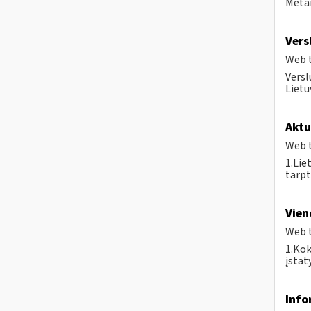
Metai
Vers
Web t
Versl
Lietu
Aktu
Web t
1.Lie
tarpt
Vien
Web t
1.Kok
įstat
Info