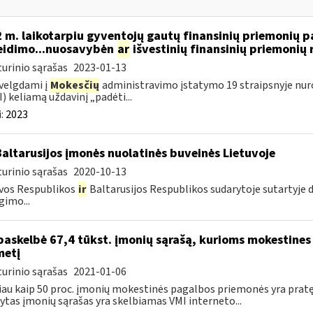
 m. laikotarpiu gyventojų gautų finansinių priemonių
eidimo...nuosavybėn
ar
išvestinių finansinių priemoni
urinio sąrašas
2023-01-13
velgdami į
Mokesčių
administravimo įstatymo 19 straipsnyje nur
) keliamą uždavinį „padėti...
:
2023
Baltarusijos įmonės nuolatinės buveinės Lietuvoje
urinio sąrašas
2020-10-13
vos Respublikos
ir
Baltarusijos Respublikos sudarytoje sutartyje
gimo...
paskelbė 67,4 tūkst. įmonių sąrašą, kurioms mokestines
metį
urinio sąrašas
2021-01-06
au kaip 50 proc. įmonių mokestinės pagalbos priemonės yra prat
ytas įmonių sąrašas yra skelbiamas VMI interneto...