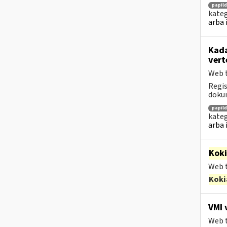
papil
kateg
arba 
Kada
vert
Web t
Regis
dokum
papil
kateg
arba 
Kok
Web t
Koki
VMI 
Web t