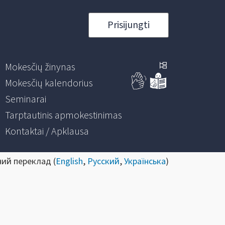
Prisijungti
Mokesčių žinynas
Mokesčių kalendorius
Seminarai
Tarptautinis apmokestinimas
Kontaktai / Apklausa
ний переклад (
English
,
Русский
,
Українська
)