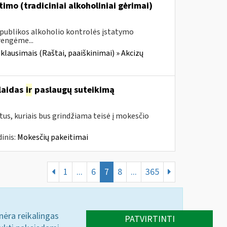
imo (tradiciniai alkoholiniai gėrimai)
Respublikos alkoholio kontrolės įstatymo
rengėme...
 klausimais (Raštai, paaiškinimai) » Akcizų
šlaidas
ir
paslaugų suteikimą
us, kuriais bus grindžiama teisė į mokesčio
inis:
Mokesčių pakeitimai
1
...
6
7
8
...
365
 nėra reikalingas
PATVIRTINTI