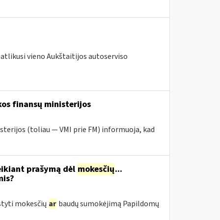
atlikusi vieno Aukštaitijos autoserviso
os finansų ministerijos
sterijos (toliau — VMI prie FM) informuoja, kad
eikiant prašymą dėl
mokesčių
...
mis?
styti mokesčių
ar
baudų sumokėjimą Papildomų