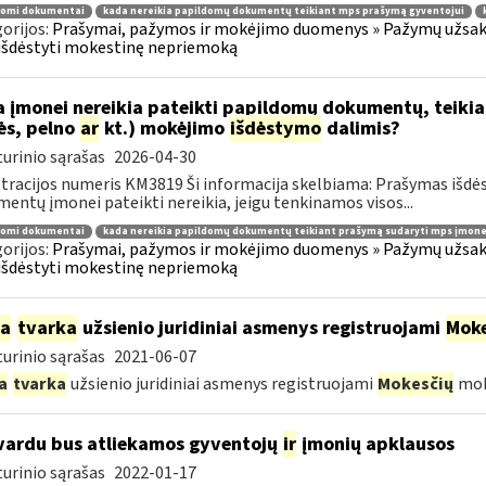
domi dokumentai
kada nereikia papildomų dokumentų teikiant mps prašymą gyventojui
orijos:
Prašymai, pažymos ir mokėjimo duomenys » Pažymų užsaky
išdėstyti mokestinę nepriemoką
 įmonei nereikia pateikti papildomų dokumentų, teiki
ės, pelno
ar
kt.) mokėjimo
išdėstymo
dalimis?
urinio sąrašas
2026-04-30
tracijos numeris KM3819 Ši informacija skelbiama: Prašymas išdė
entų įmonei pateikti nereikia, jeigu tenkinamos visos...
domi dokumentai
kada nereikia papildomų dokumentų teikiant prašymą sudaryti mps įmone
orijos:
Prašymai, pažymos ir mokėjimo duomenys » Pažymų užsaky
išdėstyti mokestinę nepriemoką
ia
tvarka
užsienio juridiniai asmenys registruojami
Moke
urinio sąrašas
2021-06-07
a
tvarka
užsienio juridiniai asmenys registruojami
Mokesčių
mok
vardu bus atliekamos gyventojų
ir
įmonių apklausos
urinio sąrašas
2022-01-17