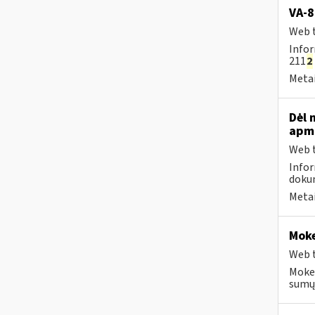
VA-8
Web t
Infor
211
2
Metai
Dėl 
apmo
Web t
Infor
dokum
Metai
Moke
Web t
Mokes
sumų 