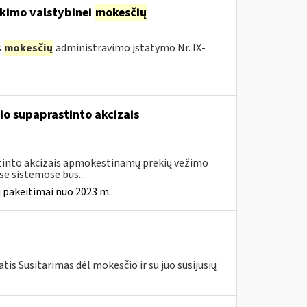
kimo valstybinei
mokesčių
s
mokesčių
administravimo įstatymo Nr. IX-
io supaprastinto akcizais
astinto akcizais apmokestinamų prekių vežimo
e sistemose bus...
 pakeitimai nuo 2023 m.
is Susitarimas dėl mokesčio ir su juo susijusių