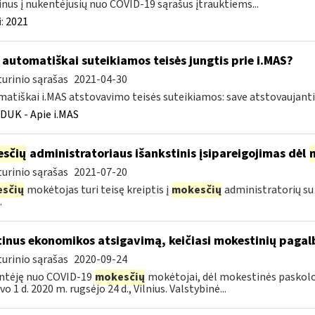
nus į nukentėjusių nuo COVID-19 sąrašus įtrauktiems...
:
2021
automatiškai suteikiamos teisės jungtis prie i.MAS?
urinio sąrašas
2021-04-30
atiškai i.MAS atstovavimo teisės suteikiamos: save atstovaujan
DUK - Apie i.MAS
sčių
administratoriaus išankstinis įsipareigojimas dėl
urinio sąrašas
2021-07-20
sčių
mokėtojas turi teisę kreiptis į
mokesčių
administratorių su
.
tinus ekonomikos atsigavimą, keičiasi mokestinių paga
urinio sąrašas
2020-09-24
ntėję nuo COVID-19
mokesčių
mokėtojai, dėl mokestinės paskolos 
o 1 d. 2020 m. rugsėjo 24 d., Vilnius. Valstybinė...