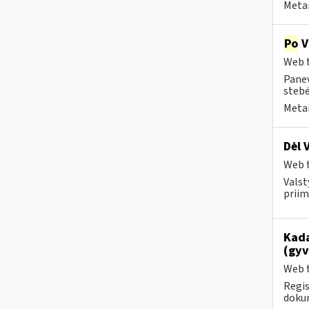
Metai
Po
V
Web t
Panev
stebė
Metai
Dėl 
Web t
Valst
priim
Kada
(gyv
Web t
Regis
dokum