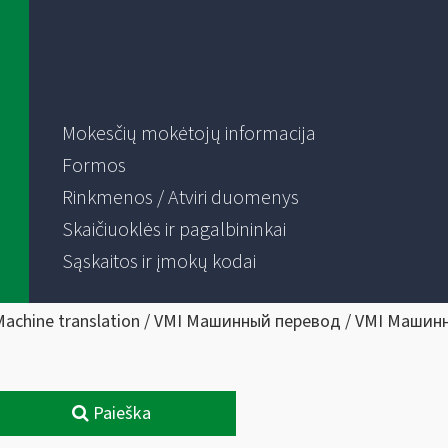
Mokesčių mokėtojų informacija
Formos
Rinkmenos / Atviri duomenys
Skaičiuoklės ir pagalbininkai
Sąskaitos ir įmokų kodai
Machine translation / VMI Машинный перевод / VMI Машин
Paieška