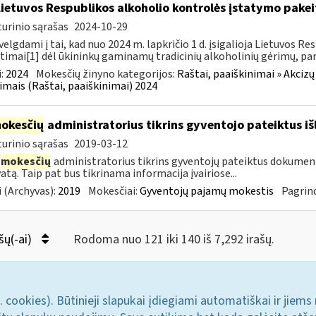
Lietuvos Respublikos alkoholio kontrolės įstatymo pakeit
urinio sąrašas
2024-10-29
velgdami į tai, kad nuo 2024 m. lapkričio 1 d. įsigalioja Lietuvos 
timai[1] dėl ūkininkų gaminamų tradicinių alkoholinių gėrimų, pa
:
2024
Mokesčių žinyno kategorijos:
Raštai, paaiškinimai » Akcizų
imais (Raštai, paaiškinimai) 2024
okesčių
administratorius tikrins gyventojo pateiktus i
urinio sąrašas
2019-03-12
mokesčių
administratorius tikrins gyventojų pateiktus dokument
atą. Taip pat bus tikrinama informacija įvairiose...
 (Archyvas):
2019
Mokesčiai:
Gyventojų pajamų mokestis
Pagrind
šų(-ai)
Rodoma nuo 121 iki 140 iš 7,292 irašų.
. cookies). Būtinieji slapukai įdiegiami automatiškai ir jiems