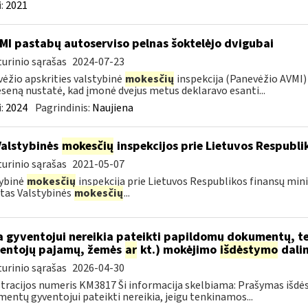
:
2021
MI pastabų autoserviso pelnas šoktelėjo dvigubai
urinio sąrašas
2024-07-23
ėžio apskrities valstybinė
mokesčių
inspekcija (Panevėžio AVMI) 
seną nustatė, kad įmonė dvejus metus deklaravo esanti...
:
2024
Pagrindinis:
Naujiena
Valstybinės
mokesčių
inspekcijos prie Lietuvos Respublik
urinio sąrašas
2021-05-07
ybinė
mokesčių
inspekcija prie Lietuvos Respublikos finansų mini
tas Valstybinės
mokesčių
...
 gyventojui nereikia pateikti papildomų dokumentų, t
entojų pajamų, žemės
ar
kt.) mokėjimo
išdėstymo
dali
urinio sąrašas
2026-04-30
tracijos numeris KM3817 Ši informacija skelbiama: Prašymas išdė
entų gyventojui pateikti nereikia, jeigu tenkinamos...