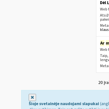
Dėl 
Web t
Atsiž
pakei
Metai
klaus
Ar
m
Web t
Taip,
lengv
Metai
20 Įra
Uždaryti
Šioje svetainėje naudojami slapukai
(angl