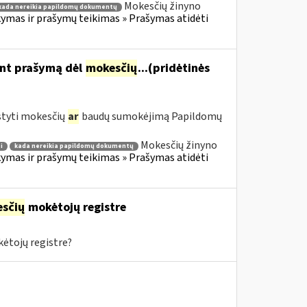
Mokesčių žinyno
kada nereikia papildomų dokumentų
mas ir prašymų teikimas » Prašymas atidėti
ant prašymą dėl
mokesčių
...(pridėtinės
styti mokesčių
ar
baudų sumokėjimą Papildomų
Mokesčių žinyno
i
kada nereikia papildomų dokumentų
mas ir prašymų teikimas » Prašymas atidėti
sčių
mokėtojų registre
ėtojų registre?