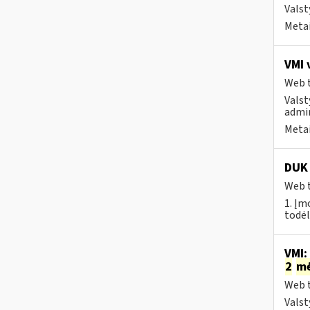
Valst
Metai
VMI 
Web t
Valst
admin
Metai
DUK 
Web t
1. Įm
todėl
VMI:
2
m
Web t
Valst