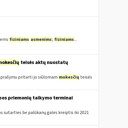
tiems
fiziniams
asmenims
;
fiziniams
...
mokesčių
teisės aktų nuostatų
 prašymu pritarti jo siūlomam
mokesčių
teisės
lbos priemonių taikymo terminai
sutarties be palūkanų galės kreiptis iki 2021