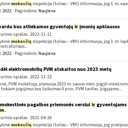
ybinė
mokesčių
inspekcija (toliau – VMI) informuoja, jog š. m. sau
:
2022
Pagrindinis:
Naujiena
vardu bus atliekamos gyventojų
ir
įmonių apklausos
urinio sąrašas
2022-11-21
ybinė
mokesčių
inspekcija (toliau – VMI) informuoja, jog š. m. lap
istratoriaus...
:
2022
Pagrindinis:
Naujiena
dėl elektromobilių PVM atskaitos nuo 2023 metų
urinio sąrašas
2022-11-22
onė, PVM mokėtoja, planuoja 2023 m. sausio mėn. įsigyti elektromo
 tokiam įsigijimui bus taikomas 0 proc. PVM tarifas. Įsigyjamo...
 mokestinės pagalbos priemonės verslui
ir
gyventojams pr
ėn
.
urinio sąrašas
2021-04-26
ybinė
mokesčių
inspekcija (toliau – VMI) informuoja, jog pratę