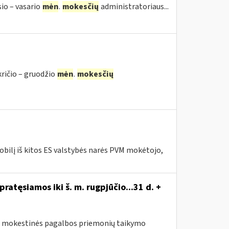
sio – vasario
mėn
.
mokesčių
administratoriaus...
kričio – gruodžio
mėn
.
mokesčių
bilį iš kitos ES valstybės narės PVM mokėtojo,
atęsiamos iki š. m. rugpjūčio...31 d. +
sus mokestinės pagalbos priemonių taikymo