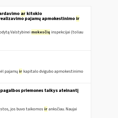
 pardavimo
ar
kitokio
ų realizavimo pajamų apmokestinimo
ir
odytą Valstybinei
mokesčių
inspekcijai (toliau
 dėl pajamų
ir
kapitalo dvigubo apmokestinimo
 pagalbos priemones taikys ateinantį
ęstos, jos buvo taikomos
ir
anksčiau. Naujai