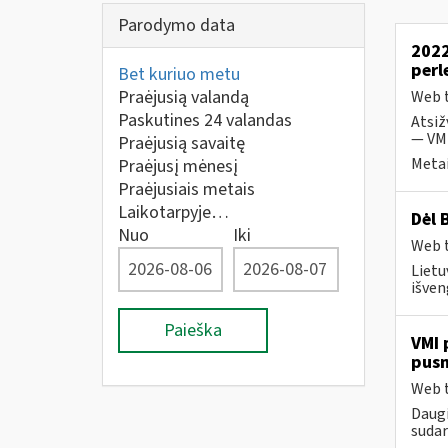
Parodymo data
2022
perl
Bet kuriuo metu
Praėjusią valandą
Web t
Paskutines 24 valandas
Atsiž
— VMI
Praėjusią savaitę
Metai
Praėjusį mėnesį
Praėjusiais metais
Laikotarpyje…
Dėl 
Nuo
Iki
Web t
Lietu
išven
Paieška
VMI 
pus
Web t
Daugi
sudar