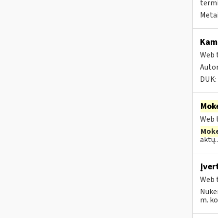
termi
Metai
Kam 
Web t
Autom
DUK:
Moke
Web t
Moke
aktų..
Įver
Web t
Nuke
m. kov