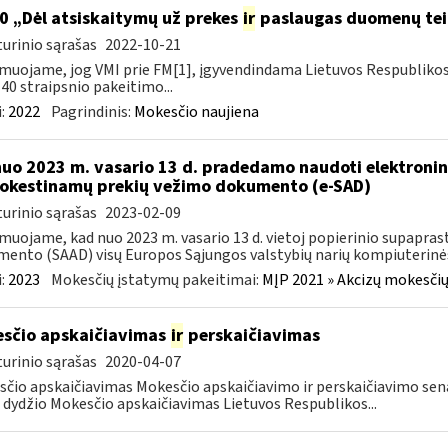
0 „Dėl atsiskaitymų už prekes
ir
paslaugas duomenų tei
urinio sąrašas
2022-10-21
muojame, jog VMI prie FM[1], įgyvendindama Lietuvos Respubliko
40 straipsnio pakeitimo...
:
2022
Pagrindinis:
Mokesčio naujiena
nuo 2023 m. vasario 13 d. pradedamo naudoti elektronin
kestinamų prekių vežimo dokumento (e-SAD)
urinio sąrašas
2023-02-09
muojame, kad nuo 2023 m. vasario 13 d. vietoj popierinio supapr
ento (SAAD) visų Europos Sąjungos valstybių narių kompiuterinės
:
2023
Mokesčių įstatymų pakeitimai:
MĮP 2021 » Akcizų mokesčių
sčio apskaičiavimas
ir
perskaičiavimas
urinio sąrašas
2020-04-07
čio apskaičiavimas Mokesčio apskaičiavimo ir perskaičiavimo senat
dydžio Mokesčio apskaičiavimas Lietuvos Respublikos...