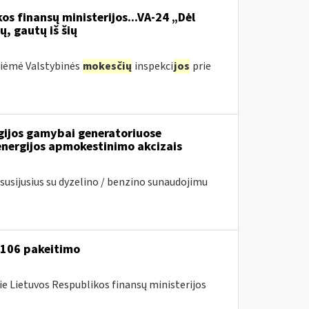
os finansų ministerijos...VA-24 „Dėl
ų, gautų iš šių
priėmė Valstybinės
mokesčių
inspekci
jos
prie
rgijos gamybai generatoriuose
energijos apmokestinimo akcizais
usijusius su dyzelino / benzino sunaudojimu
A-106 pakeitimo
ie Lietuvos Respublikos finansų ministerijos