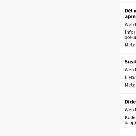
Dėl 
apmo
Web t
Infor
dokum
Metai
Susi
Web t
Lietu
Metai
Dide
Web t
Kodėl
daugi