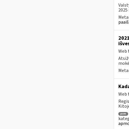
Valst
2025 
Metai
paaiš
2021
išve
Web t
Atsiž
mokėt
Metai
Kad
Web t
Regis
Kitoj
pvm
kateg
apmo