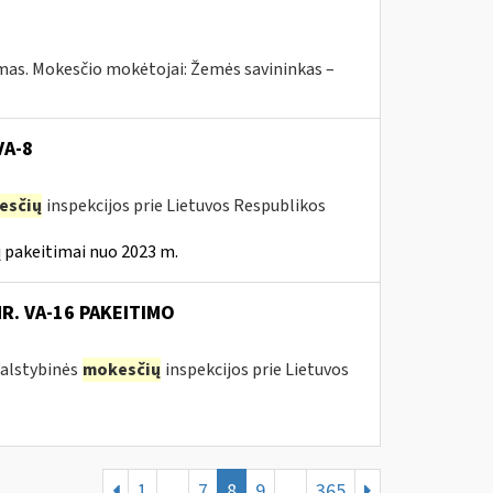
ymas. Mokesčio mokėtojai: Žemės savininkas –
VA-8
esčių
inspekcijos prie Lietuvos Respublikos
 pakeitimai nuo 2023 m.
NR. VA-16 PAKEITIMO
 Valstybinės
mokesčių
inspekcijos prie Lietuvos
1
...
7
8
9
...
365