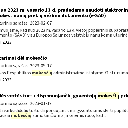
nuo 2023 m. vasario 13 d. pradedamo naudoti elektronin
kestinamų prekių vežimo dokumento (e-SAD)
urinio sąrašas
2023-02-07
muojame, kad nuo 2023 m. vasario 13 d. vietoj popierinio supapr
ento (SAAD) visų Europos Sąjungos valstybių narių kompiuterinės
:
2023
tarimai dėl mokesčio
urinio sąrašas
2023-05-17
vos Respublikos
mokesčių
administravimo įstatymo 71 str. numa
:
2023
lės vertės turtu disponuojančių gyventojų
mokesčių
pri
urinio sąrašas
2023-01-19
 svarbu dideliu turtu disponuojantiems gyventojams skirti papil
ausia
mokesčių
sumokančiomis įmonėmis rodo, kad ...