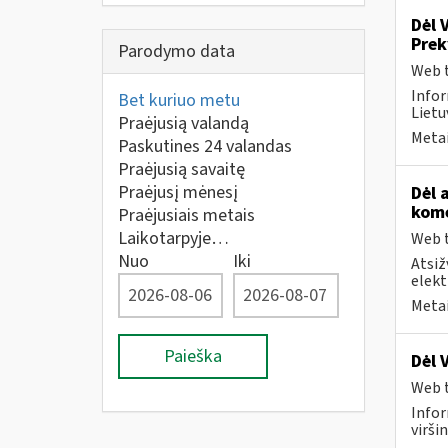
Dėl 
Pre
Parodymo data
Web t
Infor
Bet kuriuo metu
Lietuv
Praėjusią valandą
Metai
Paskutines 24 valandas
Praėjusią savaitę
Praėjusį mėnesį
Dėl 
kome
Praėjusiais metais
Laikotarpyje…
Web t
Nuo
Iki
Atsiž
elekt
Metai
Paieška
Dėl 
Web t
Infor
virši