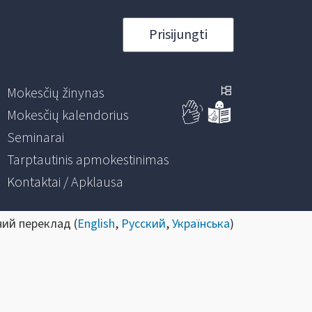
Prisijungti
Mokesčių žinynas
Mokesčių kalendorius
Seminarai
Tarptautinis apmokestinimas
Kontaktai / Apklausa
ний переклад (
English
,
Русский
,
Українська
)