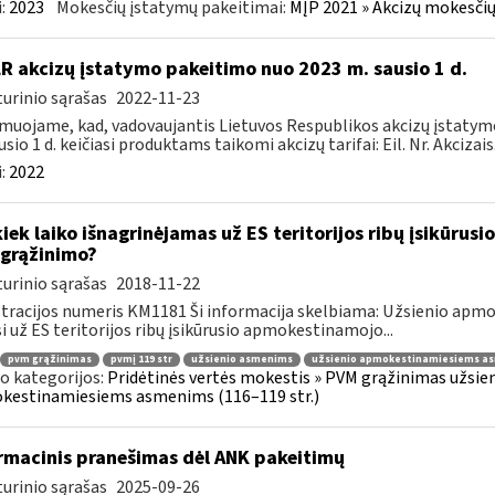
:
2023
Mokesčių įstatymų pakeitimai:
MĮP 2021 » Akcizų mokesčių
LR akcizų įstatymo pakeitimo nuo 2023 m. sausio 1 d.
urinio sąrašas
2022-11-23
muojame, kad, vadovaujantis Lietuvos Respublikos akcizų įstatymo 
sio 1 d. keičiasi produktams taikomi akcizų tarifai: Eil. Nr. Akcizais.
:
2022
kiek laiko išnagrinėjamas už ES teritorijos ribų įsikūr
grąžinimo?
urinio sąrašas
2018-11-22
tracijos numeris KM1181 Ši informacija skelbiama: Užsienio ap
i už ES teritorijos ribų įsikūrusio apmokestinamojo...
pvm grąžinimas
pvmį 119 str
užsienio asmenims
užsienio apmokestinamiesiems a
o kategorijos:
Pridėtinės vertės mokestis » PVM grąžinimas užsieni
kestinamiesiems asmenims (116–119 str.)
rmacinis pranešimas dėl ANK pakeitimų
urinio sąrašas
2025-09-26