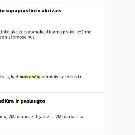
io supaprastinto akcizais
astinto akcizais apmokestinamų prekių vežimo
e sistemose bus...
tyta, kad
mokesčių
administratorius
ir
...
ežiūra
ir
paslaugos
domą VMI dėmesį? Ilgametis VMI darbas su