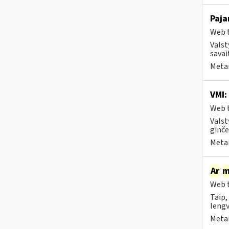
Paja
Web t
Valst
savai
Metai
VMI:
Web t
Valst
ginče
Metai
Ar
m
Web t
Taip,
lengv
Metai