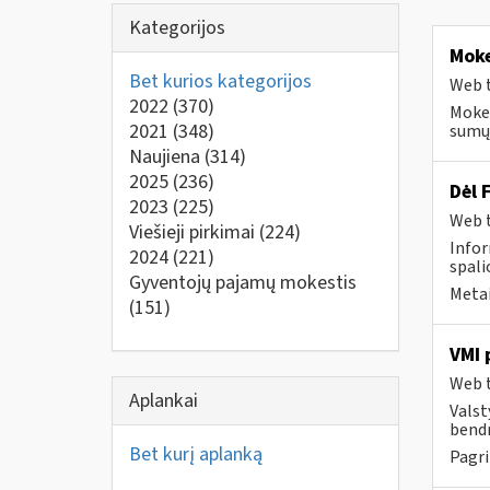
Kategorijos
Moke
Bet kurios kategorijos
Web t
2022
(370)
Mokes
2021
(348)
sumų 
Naujiena
(314)
2025
(236)
Dėl 
2023
(225)
Web t
Viešieji pirkimai
(224)
Infor
2024
(221)
spalio
Gyventojų pajamų mokestis
Metai
(151)
VMI 
Web t
Aplankai
Valst
bendr
Bet kurį aplanką
Pagri