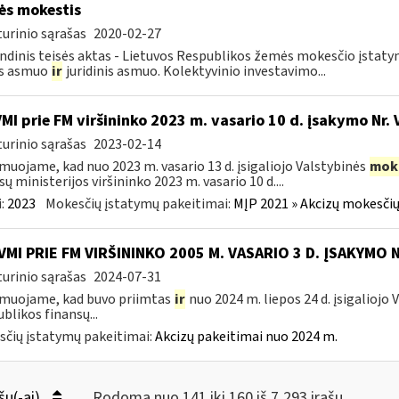
s mokestis
urinio sąrašas
2020-02-27
ndinis teisės aktas - Lietuvos Respublikos žemės mokesčio įstat
is asmuo
ir
juridinis asmuo. Kolektyvinio investavimo...
VMI prie FM viršininko 2023 m. vasario 10 d. įsakymo Nr. 
urinio sąrašas
2023-02-14
muojame, kad nuo 2023 m. vasario 13 d. įsigaliojo Valstybinės
mok
sų ministerijos viršininko 2023 m. vasario 10 d....
:
2023
Mokesčių įstatymų pakeitimai:
MĮP 2021 » Akcizų mokesčių
VMI PRIE FM VIRŠININKO 2005 M. VASARIO 3 D. ĮSAKYMO 
urinio sąrašas
2024-07-31
muojame, kad buvo priimtas
ir
nuo 2024 m. liepos 24 d. įsigaliojo
blikos finansų...
čių įstatymų pakeitimai:
Akcizų pakeitimai nuo 2024 m.
šų(-ai)
Rodoma nuo 141 iki 160 iš 7,293 irašų.