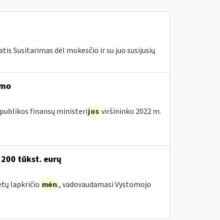
is Susitarimas dėl mokesčio ir su juo susijusių
imo
publikos finansų ministeri
jos
viršininko 2022 m.
 200 tūkst. eurų
etų lapkričio
mėn
., vadovaudamasi Vystomojo