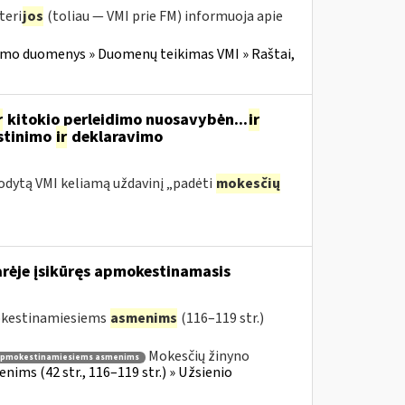
teri
jos
(toliau — VMI prie FM) informuoja apie
imo duomenys » Duomenų teikimas VMI » Raštai,
r
kitokio perleidimo nuosavybėn...
ir
estinimo
ir
deklaravimo
odytą VMI keliamą uždavinį „padėti
mokesčių
arėje įsikūręs apmokestinamasis
mokestinamiesiems
asmenims
(116–119 str.)
Mokesčių žinyno
apmokestinamiesiems asmenims
ims (42 str., 116–119 str.) » Užsienio