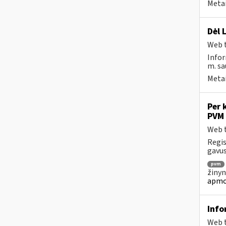
Metai
Dėl 
Web t
Infor
m. sau
Metai
Per 
PVM 
Web t
Regis
gavus
pvm
žinyn
apmo
Info
Web t