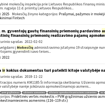
ybinė mokesčių inspekcija prie Lietuvos Respublikos finansų minis
m. rugsėjo 11 d. priimtą Lietuvos Respublikos...
:
2025
Mokesčių žinyno kategorijos:
Prašymai, pažymos ir mokėj
kinimai Fintech
 m. gyventojų gautų finansinių priemonių pardavimo
a
stinių finansinių priemonių realizavimo pajamų apmok
urinio sąrašas
2022-02-02
velgdami į
Mokesčių
administravimo įstatymo 19 straipsnyje nur
ojams įgyvendinti savo teises...
:
2022
a
ir
kokius dokumentus turi pateikti kitoje valstybėje n
urinio sąrašas
2018-11-22
tracijos numeris KM1185 Ši informacija skelbiama: Užsienio ap
e valstybėje narėje įsikūrusio apmokestinamojo asmens...
pvm grąžinimas
užsienio asmenims
užsienio apmokestinamiesiems asmenims
es 
orijos:
Pridėtinės vertės mokestis » PVM grąžinimas užsienio asmen
kestinamiesiems asmenims (116–119 str.)