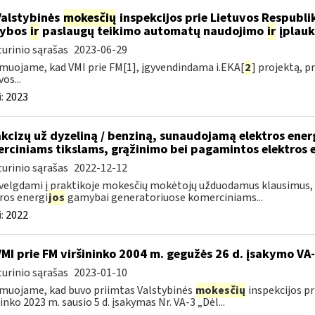
Valstybinės
mokesčių
inspekcijos prie Lietuvos Respublik
kybos
ir
paslaugų teikimo automatų naudojimo
ir
įplauk
urinio sąrašas
2023-06-29
muojame, kad VMI prie FM[1], įgyvendindama i.EKA[
2
] projektą, 
os...
:
2023
akcizų už dyzeliną / benziną, sunaudojamą elektros ene
rciniams tikslams, grąžinimo bei pagamintos elektros 
urinio sąrašas
2022-12-12
velgdami į praktikoje mokesčių mokėtojų užduodamus klausimus, s
ros energi
jos
gamybai generatoriuose komerciniams...
:
2022
VMI prie FM viršininko 2004 m. gegužės 26 d. įsakymo V
urinio sąrašas
2023-01-10
muojame, kad buvo priimtas Valstybinės
mokesčių
inspekcijos pr
ninko 2023 m. sausio 5 d. įsakymas Nr. VA-3 „Dėl...