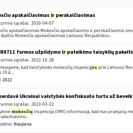
sčio apskaičiavimas
ir
perskaičiavimas
urinio sąrašas
2020-04-07
čio apskaičiavimas Mokesčio apskaičiavimo ir perskaičiavimo senat
dydžio Mokesčio apskaičiavimas Lietuvos Respublikos...
FR0711 formos užpildymo
ir
pateikimo taisyklių pakeit
urinio sąrašas
2022-10-28
muojame, kad Valstybinės mokesčių inspekci
jos
prie Lietuvos Res
 19 d....
:
2022
perdavė Ukrainai valstybės konfiskuoto turto už beveik
urinio sąrašas
2023-03-22
ybinė
mokesčių
inspekcija (VMI) informuoja, kad nuo praėjusių m
adarbiavimo...
ndinis:
Naujiena