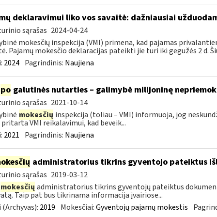
mų deklaravimui liko vos savaitė: dažniausiai užduodam
urinio sąrašas
2024-04-24
ybinė mokesčių inspekcija (VMI) primena, kad pajamas privalantie
tė. Pajamų mokesčio deklaracijas pateikti jie turi iki gegužės 2 d. Ši
:
2024
Pagrindinis:
Naujiena
po
galutinės nutarties – galimybė milijoninę nepriemoką
urinio sąrašas
2021-10-14
ybinė
mokesčių
inspekcija (toliau – VMI) informuoja, jog nesku
 pritarta VMI reikalavimui, kad beveik...
:
2021
Pagrindinis:
Naujiena
okesčių
administratorius tikrins gyventojo pateiktus i
urinio sąrašas
2019-03-12
mokesčių
administratorius tikrins gyventojų pateiktus dokument
atą. Taip pat bus tikrinama informacija įvairiose...
 (Archyvas):
2019
Mokesčiai:
Gyventojų pajamų mokestis
Pagrind