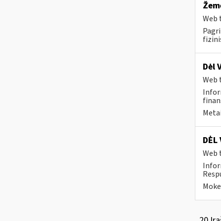
Žemė
Web t
Pagri
fizin
Dėl 
Web t
Infor
finan
Metai
DĖL 
Web t
Infor
Respu
Mokes
20 Įra