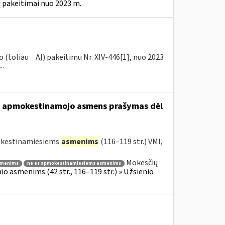
 pakeitimai nuo 2023 m.
(toliau − AĮ) pakeitimu Nr. XIV-446[1], nuo 2023
..
usio apmokestinamojo asmens prašymas dėl
mokestinamiesiems
asmenims
(116–119 str.) VMI,
Mokesčių
smenims
ne es apmokestinamiesiems asmenims
o asmenims (42 str., 116–119 str.) » Užsienio