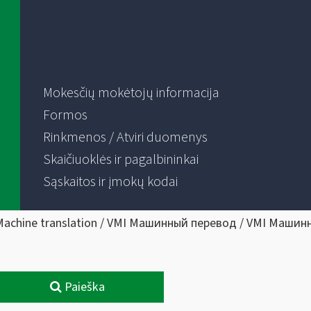
Mokesčių mokėtojų informacija
Formos
Rinkmenos / Atviri duomenys
Skaičiuoklės ir pagalbininkai
Sąskaitos ir įmokų kodai
Machine translation / VMI Машинный перевод / VMI Машин
Paieška