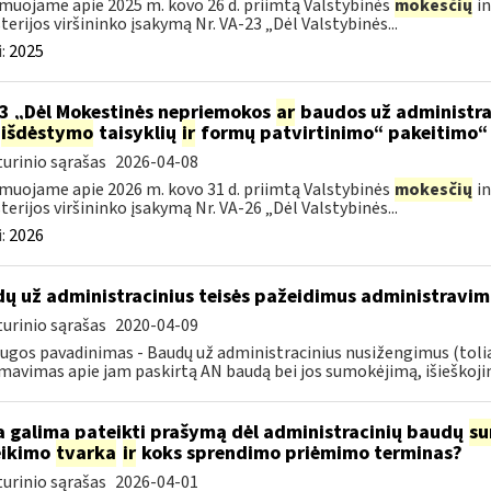
muojame apie 2025 m. kovo 26 d. priimtą Valstybinės
mokesčių
in
terijos viršininko įsakymą Nr. VA-23 „Dėl Valstybinės...
:
2025
3 „Dėl Mokestinės nepriemokos
ar
baudos už administra
išdėstymo
taisyklių
ir
formų patvirtinimo“ pakeitimo“
urinio sąrašas
2026-04-08
muojame apie 2026 m. kovo 31 d. priimtą Valstybinės
mokesčių
in
terijos viršininko įsakymą Nr. VA-26 „Dėl Valstybinės...
:
2026
ų už administracinius teisės pažeidimus administravim
urinio sąrašas
2020-04-09
ugos pavadinimas - Baudų už administracinius nusižengimus (tol
mavimas apie jam paskirtą AN baudą bei jos sumokėjimą, išieškojim
 galima pateikti prašymą dėl administracinių baudų
su
eikimo
tvarka
ir
koks sprendimo priėmimo terminas?
urinio sąrašas
2026-04-01