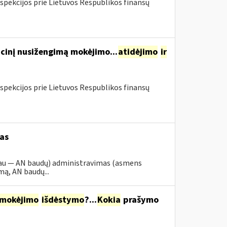
spekcijos prie Lietuvos Respublikos finansų
cinį nusižengimą mokėjimo...
atidėjimo
ir
spekcijos prie Lietuvos Respublikos finansų
as
iau — AN baudų) administravimas (asmens
ą, AN baudų...
mokėjimo
išdėstymo
?...
Kokia
prašymo