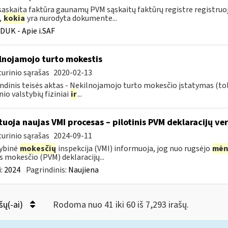
ąskaita faktūra gaunamų PVM sąskaitų faktūrų registre registru
,
kokia
yra nurodyta dokumente...
DUK - Apie i.SAF
lnojamojo turto mokestis
urinio sąrašas
2020-02-13
ndinis teisės aktas - Nekilnojamojo turto mokesčio įstatymas (to
nio valstybių fiziniai
ir
...
tuoja naujas VMI procesas – pilotinis PVM deklaracijų ver
urinio sąrašas
2024-09-11
ybinė
mokesčių
inspekcija (VMI) informuoja, jog nuo rugsėjo
mėn
s mokesčio (PVM) deklaracijų...
:
2024
Pagrindinis:
Naujiena
šų(-ai)
Rodoma nuo 41 iki 60 iš 7,293 irašų.