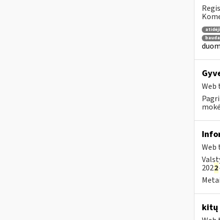
Regis
Komen
atidė
bauda
duome
Gyve
Web t
Pagri
mokėt
Info
Web t
Valst
202
2
Metai
kitų