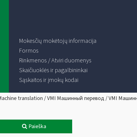
Mokesčių mokėtojų informacija
Formos
Rinkmenos / Atviri duomenys
Skaičiuoklės ir pagalbininkai
Sąskaitos ir įmokų kodai
Machine translation / VMI Машинный перевод / VMI Машин
Paieška