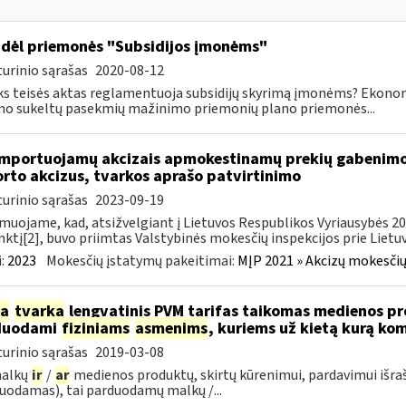
dėl priemonės "Subsidijos įmonėms"
urinio sąrašas
2020-08-12
ks teisės aktas reglamentuoja subsidijų skyrimą įmonėms? Ekon
mo sukeltų pasekmių mažinimo priemonių plano priemonės...
importuojamų akcizais apmokestinamų prekių gabenimo,
rto akcizus, tvarkos aprašo patvirtinimo
urinio sąrašas
2023-09-19
muojame, kad, atsižvelgiant į Lietuvos Respublikos Vyriausybės 2002
ktį[2], buvo priimtas Valstybinės mokesčių inspekcijos prie Lietuvo
:
2023
Mokesčių įstatymų pakeitimai:
MĮP 2021 » Akcizų mokesčių
ia
tvarka
lengvatinis PVM tarifas taikomas medienos pro
duodami
fiziniams
asmenims
, kuriems už kietą kurą ko
urinio sąrašas
2019-03-08
malkų
ir
/
ar
medienos produktų, skirtų kūrenimui, pardavimui išra
uodamas), tai parduodamų malkų /...