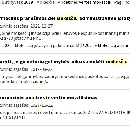
 (Archyvas):
2019
Mokesčiai:
Pridėtinės vertės mokestis
Pagrindi
rmacinis pranešimas dėl
Mokesčių
administravimo įstaty
urinio sąrašas
2022-12-27
ybinė mokesčių inspekcija prie Lietuvos Respublikos finansų minist
-1
2
-13 įstatymu Nr....
:
2022
Mokesčių įstatymų pakeitimai:
MĮP 2021 » Mokesčių admin
aryti, jeigu neturiu galimybės laiku sumokėti
mokesčių
urinio sąrašas
2019-03-22
imynas dėl galimybės sudaryti mokestinės paskolos sutartį Jeigu 
u sumokėti mokesčio
ir
/...
korupcinės analizės
ir
vertinimo atlikimas
urinio sąrašas
2021-11-12
orupcinės analizės
ir
vertinimo atlikimas 2021 m. ANALIZUOTA
I
a. NUSTATYTI...