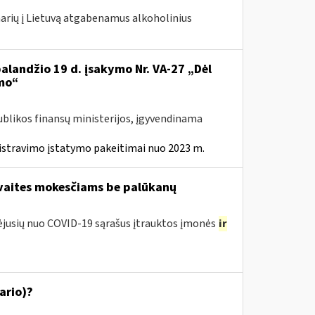
 narių į Lietuvą atgabenamus alkoholinius
balandžio 19 d. įsakymo Nr. VA-27 „Dėl
mo“
ublikos finansų ministerijos, įgyvendinama
istravimo įstatymo pakeitimai nuo 2023 m.
avaites mokesčiams be palūkanų
tėjusių nuo COVID-19 sąrašus įtrauktos įmonės
ir
ario)?