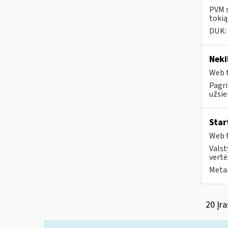
PVM s
tokią
DUK:
Neki
Web t
Pagri
užsie
Star
Web t
Valst
vertė
Metai
20 Įra