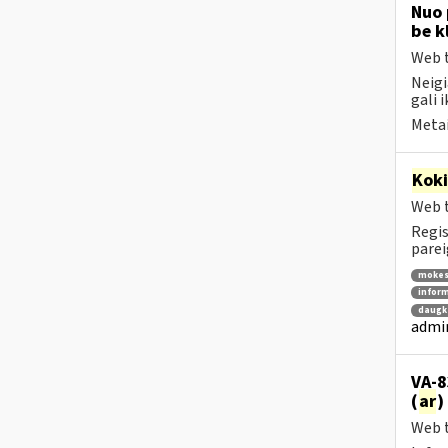
Nuo 
be k
Web t
Neigi
gali i
Metai
Kok
Web t
Regis
parei
mokes
inform
daugka
admin
VA-8
(
ar
)
Web t