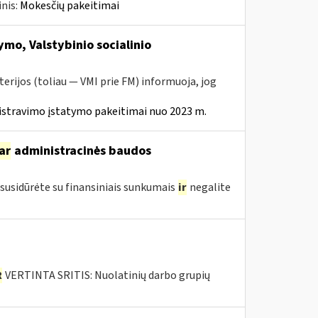
nis:
Mokesčių pakeitimai
mo, Valstybinio socialinio
erijos (toliau — VMI prie FM) informuoja, jog
istravimo įstatymo pakeitimai nuo 2023 m.
ar
administracinės baudos
susidūrėte su finansiniais sunkumais
ir
negalite
R
VERTINTA SRITIS: Nuolatinių darbo grupių