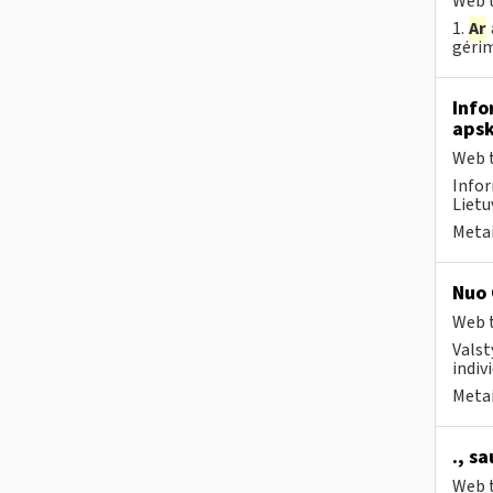
Web t
1.
Ar
gėrim
Info
apsk
Web t
Infor
Lietu
Metai
Nuo 
Web t
Valst
indivi
Metai
., s
Web t