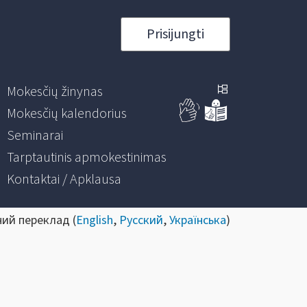
Prisijungti
Mokesčių žinynas
Mokesčių kalendorius
Seminarai
Tarptautinis apmokestinimas
Kontaktai / Apklausa
ний переклад (
English
,
Русский
,
Українська
)