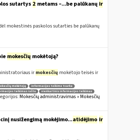
olos sutartys
2
metams –...be palūkanų
ir
 dėl mokestinės paskolos sutarties be palūkanų
pie
mokesčių
mokėtoją?
nistratoriaus ir
mokesčių
mokėtojo teisės ir
mokesčių mokėtoją
informacijos teikimo tvarka
ormacijos teikimas raštu
vienkartinis informacijos teikimas
egorijos:
Mokesčių administravimas » Mokesčių
cinį nusižengimą mokėjimo...
atidėjimo
ir