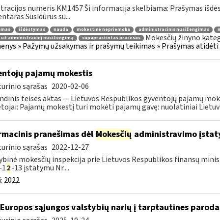
tracijos numeris KM1457 Ši informacija skelbiama: Prašymas išdė
taras Susidūrus su...
jimas
išdėstymas
nauda
mokestinė nepriemoka
administracinis nusižengimas
m
Mokesčių žinyno kateg
 už administracinį nusižengimą
supaprastintas procesas
nys » Pažymų užsakymas ir prašymų teikimas » Prašymas atidėti
ntojų pajamų mokestis
urinio sąrašas
2020-02-06
ndinis teisės aktas — Lietuvos Respublikos gyventojų pajamų mok
ojai: Pajamų mokestį turi mokėti pajamų gavę: nuolatiniai Lietuvos
rmacinis pranešimas dėl
Mokesčių
administravimo įstaty
urinio sąrašas
2022-12-27
ybinė mokesčių inspekcija prie Lietuvos Respublikos finansų minist
-1
2
-13 įstatymu Nr....
:
2022
 Europos sąjungos valstybių narių į tarptautines paroda