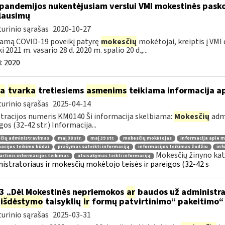
pandemijos nukentėjusiam verslui VMI mokestinės pask
lausimų
urinio sąrašas
2020-10-27
amą COVID-19 poveikį patyrę
mokesčių
mokėtojai, kreiptis į VMI
ki 2021 m. vasario 28 d. 2020 m. spalio 20 d.,...
:
2020
ia
tvarka
tretiesiems
asmenims
teikiama informacija a
urinio sąrašas
2025-04-14
tracijos numeris KM0140 Ši informacija skelbiama:
Mokesčių
admi
gos (32-42 str.) Informacija...
čių administravimas
maį 38 str.
maį 39 str.
mokesčių mokėtojas
informacija apie 
acijos teikimo būdai
prašymas suteikti informaciją
informacijos teikimas žodžiu
inf
Mokesčių žinyno kat
rtinis informacijos teikimas
atsisakymas teikti informaciją
istratoriaus ir mokesčių mokėtojo teisės ir pareigos (32-42 s
3 „Dėl Mokestinės nepriemokos
ar
baudos už administra
išdėstymo
taisyklių
ir
formų patvirtinimo“ pakeitimo“
urinio sąrašas
2025-03-31