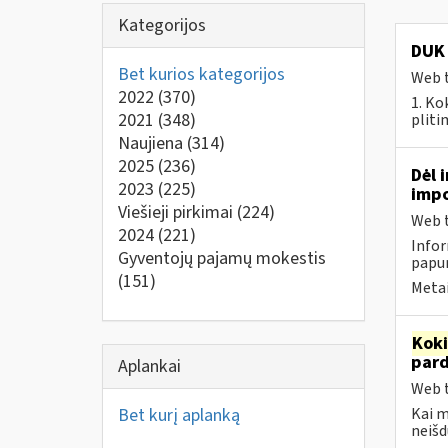
Kategorijos
DUK 
Bet kurios kategorijos
Web t
2022
(370)
1. Ko
2021
(348)
pliti
Naujiena
(314)
2025
(236)
Dėl 
2023
(225)
impo
Viešieji pirkimai
(224)
Web t
2024
(221)
Infor
Gyventojų pajamų mokestis
papun
(151)
Metai
Kok
par
Aplankai
Web t
Bet kurį aplanką
Kai 
neišd