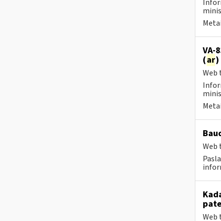
Infor
minis
Metai
VA-8
(
ar
)
Web t
Infor
minis
Metai
Baud
Web t
Pasla
infor
Kada
pat
Web t