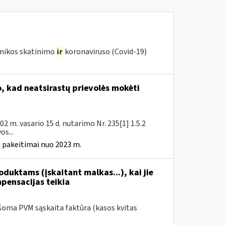
omikos skatinimo
ir
koronaviruso (Covid-19)
 kad neatsirastų prievolės mokėti
 m. vasario 15 d. nutarimo Nr. 235[1] 1.5.2
s...
 pakeitimai nuo 2023 m.
duktams (įskaitant malkas...), kai jie
mpensacijas teikia
šoma PVM sąskaita faktūra (kasos kvitas