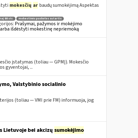
styti
mokesčių
ar
baudų sumokėjimą Aspektas
aį 88 str.
mokestinės paskolos sutartis
orijos:
Prašymai, pažymos ir mokėjimo
 arba išdėstyti mokestinę nepriemoką
esčio įstatymas (toliau — GPMĮ). Mokesčio
 gyventojai, ...
mo, Valstybinio socialinio
erijos (toliau — VMI prie FM) informuoja, jog
s Lietuvoje bei akcizų
sumokėjimo