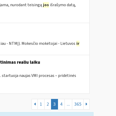
ojama, nurodant teisingą
jos
išrašymo datą,
liau - NTMĮ). Mokesčio mokėtojai - Lietuvos
ir
tinimas realiu laiku
. startuoja naujas VMI procesas – pridėtinės
1
2
3
4
...
365