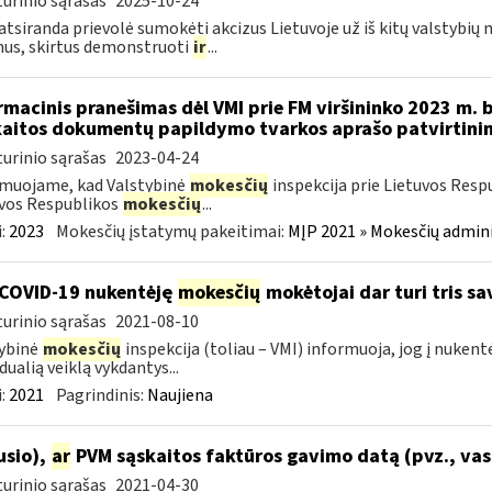
urinio sąrašas
2025-10-24
atsiranda prievolė sumokėti akcizus Lietuvoje už iš kitų valstybių
us, skirtus demonstruoti
ir
...
rmacinis pranešimas dėl VMI prie FM viršininko 2023 m. 
aitos dokumentų papildymo tvarkos aprašo patvirtini
urinio sąrašas
2023-04-24
muojame, kad Valstybinė
mokesčių
inspekcija prie Lietuvos Resp
vos Respublikos
mokesčių
...
:
2023
Mokesčių įstatymų pakeitimai:
MĮP 2021 » Mokesčių admin
COVID-19 nukentėję
mokesčių
mokėtojai dar turi tris s
urinio sąrašas
2021-08-10
ybinė
mokesčių
inspekcija (toliau – VMI) informuoja, jog į nuken
dualią veiklą vykdantys...
:
2021
Pagrindinis:
Naujiena
ausio),
ar
PVM sąskaitos faktūros gavimo datą (pvz., vas
urinio sąrašas
2021-04-30