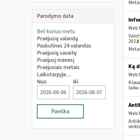
Metai
Parodymo data
Info
Web t
Bet kuriuo metu
Valst
Praėjusią valandą
202
2
Paskutines 24 valandas
Metai
Praėjusią savaitę
Praėjusį mėnesį
Ką d
Praėjusiais metais
Laikotarpyje…
Web t
Nuo
Iki
Klaus
laik
Anti
Paieška
Web t
Antik
veikl