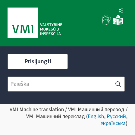
Prisijungti
VMI Machine translation / VMI Машинный перевод /
VMI Машинний переклад (
English
,
Русский
,
Українська
)