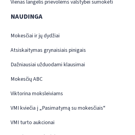
Vienas langelis prievolėms valstybei sumokėti
NAUDINGA
Mokesčiai ir jų dydžiai
Atsiskaitymas grynaisiais pinigais
Dažniausiai užduodami klausimai
Mokesčių ABC
Viktorina moksleiviams
VMI kviečia į „Pasimatymą su mokesčiais“
VMI turto aukcionai