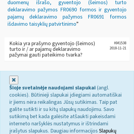
duomenų išrašo, gyventojo (šeimos) turto
deklaravimo pažymos FR0690 formos ir gyventojo
pajamų dekl
aravimo pažymos FR0691 formos
išdavimo taisyklių patvirtinimo
”
Kokia yra prašymo gyventojo (šeimos)
KM1538
turto ir / ar pajamų deklaravimo
2018-11-21
pažymai gauti pateikimo tvarka?
Uždaryti
Šioje svetainėje naudojami slapukai
(angl.
cookies). Būtinieji slapukai įdiegiami automatiškai
ir jiems nėra reikalingas Jūsų sutikimas. Taip pat
galite sutikti ir su kitų slapukų naudojimu. Savo
sutikimą bet kada galėsite atšaukti pakeisdami
interneto naršyklės nustatymus ir ištrindami
įrašytus slapukus. Daugiau informacijos
Slapukų