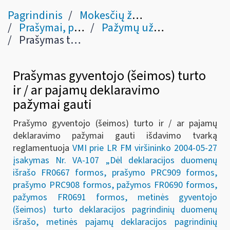
Pagrindinis
Mokesčių žinynas
Prašymai, pažymos ir mokėjimo duomenys
Pažymų užsakymas ir prašymų teikimas
Prašymas turto ir pajamų deklaracijų pagrindinių duomenų išrašams gauti
Prašymas gyventojo (šeimos) turto
ir / ar pajamų deklaravimo
pažymai gauti
Prašymo gyventojo (šeimos) turto ir / ar pajamų
deklaravimo pažymai gauti išdavimo tvarką
reglamentuoja
VMI prie LR FM viršininko 2004-05-27
įsakymas Nr. VA-107 „Dėl deklaracijos duomenų
išrašo FR0667 formos, prašymo PRC909 formos,
prašymo PRC908 formos, pažymos FR0690 formos,
pažymos FR0691 formos, metinės gyventojo
(šeimos) turto deklaracijos pagrindinių duomenų
išrašo, metinės pajamų deklaracijos pagrindinių