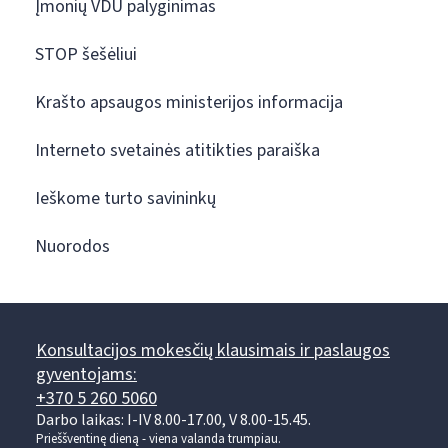
Įmonių VDU palyginimas
STOP šešėliui
Krašto apsaugos ministerijos informacija
Interneto svetainės atitikties paraiška
Ieškome turto savininkų
Nuorodos
Konsultacijos mokesčių klausimais ir paslaugos
gyventojams:
+370 5 260 5060
Darbo laikas: I-IV 8.00-17.00, V 8.00-15.45.
Prieššventinę dieną - viena valanda trumpiau.