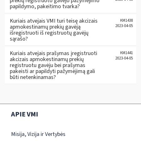
prekių registruoto gavėjo pažymėjimo
papildymo, pakeitimo tvarka?
Kuriais atvejais VMI turi teisę akcizais
KM1438
apmokestinamų prekių gavėją
2023-04-05
išregistruoti iš registruotų gavėjų
sąrašo?
Kuriais atvejais prašymas įregistruoti
KM1441
akcizais apmokestinamų prekių
2023-04-05
registruotu gavėju bei prašymas
pakeisti ar papildyti pažymėjimą gali
būti netenkinamas?
APIE VMI
Misija, Vizija ir Vertybės