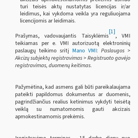
turi teisės aktų nustatytas licencijas ir/ar
leidimus, kai vykdoma veikla yra reguliuojama
licencijomis ar leidimais.
[1]
Prašymas, vadovaujantis Taisyklėmis
, VMI
teikiamas per e. VMI autorizuotą elektroninių
paslaugų teikimo sritį
Mano VMI
:
Paslaugos >
Akcizų subjektų registravimas > Registruoto gavėjo
registravimas, duomenų keitimas
.
Pažymėtina, kad asmens gali būti pareikalaujama
pateikti papildomus dokumentus ar duomenis,
pagrindžiančius realius ketinimus vykdyti teisėtą
veiklą su numatomomis gauti akcizais
apmokestinamomis prekėmis.