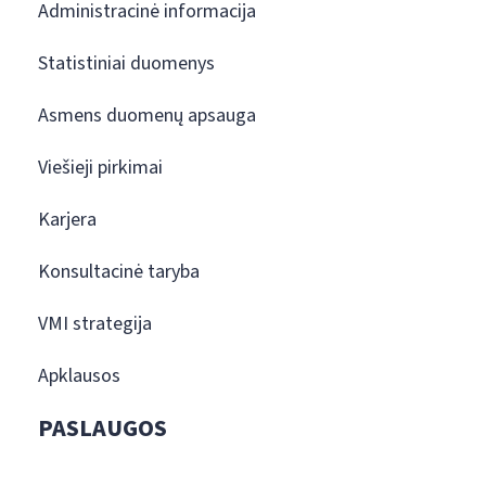
Administracinė informacija
Statistiniai duomenys
Asmens duomenų apsauga
Viešieji pirkimai
Karjera
Konsultacinė taryba
VMI strategija
Apklausos
PASLAUGOS