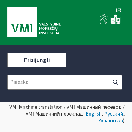
Prisijungti
VMI Machine translation / VMI Машинный перевод /
VMI Машинний переклад (
English
,
Русский
,
Українська
)