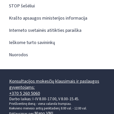
STOP šešėliui
Krašto apsaugos ministerijos informacija
Interneto svetainės atitikties paraiška
Ieškome turto savininkų
Nuorodos
Konsultacijos mokesčių klausimais ir paslaugos
gyventojams:
+370 5 260 5060
Darbo laikas: I-IV 8.00-17.00, V 8.00-15.45.
Prieššventinę dieną - viena valanda trumpiau.
Kiekvieno mėnesio antrą penktadienį 8.00 val. - 12.00 val.
Mano VMI
Paklausimas per