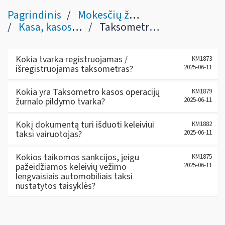
Pagrindinis
Mokesčių žinynas
Kasa, kasos aparatai, prekybos automatai, taksometrai
Taksometrų registravimas ir jų dokumentų pildymo tvarka
Kokia tvarka registruojamas /
KM1873
išregistruojamas taksometras?
2025-06-11
Kokia yra Taksometro kasos operacijų
KM1879
žurnalo pildymo tvarka?
2025-06-11
Kokį dokumentą turi išduoti keleiviui
KM1882
taksi vairuotojas?
2025-06-11
Kokios taikomos sankcijos, jeigu
KM1875
pažeidžiamos keleivių vežimo
2025-06-11
lengvaisiais automobiliais taksi
nustatytos taisyklės?