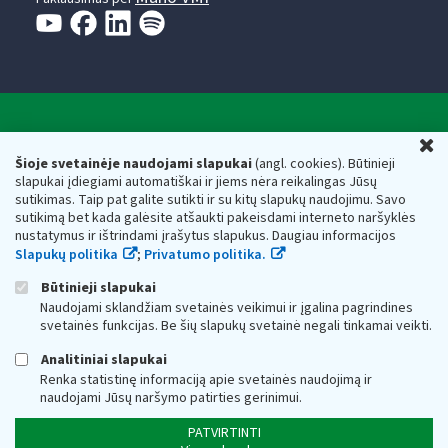
Valstybinė mokesčių inspekcija prie Lietuvos
U
Respublikos finansų ministerijos
Šioje svetainėje naudojami slapukai
(angl. cookies). Būtinieji
slapukai įdiegiami automatiškai ir jiems nėra reikalingas Jūsų
Biudžetinė įstaiga. Juridinio asmens kodas — 188659752,
sutikimas. Taip pat galite sutikti ir su kitų slapukų naudojimu. Savo
adresas: Vasario 16-osios g. 14, 01107 Vilnius, Lietuva, el.paštas:
sutikimą bet kada galėsite atšaukti pakeisdami interneto naršyklės
vmi@vmi.lt
, E. pristatymo dėžutės adresas 188659752
nustatymus ir ištrindami įrašytus slapukus. Daugiau informacijos
Duomenys apie Valstybinę mokesčių inspekciją prie Lietuvos
Slapukų politika
;
Privatumo politika.
Respublikos finansų ministerijos kaupiami ir saugomi Juridinių
asmenų registre
Būtinieji slapukai
Naudojami sklandžiam svetainės veikimui ir įgalina pagrindines
svetainės funkcijas. Be šių slapukų svetainė negali tinkamai veikti.
Analitiniai slapukai
Renka statistinę informaciją apie svetainės naudojimą ir
naudojami Jūsų naršymo patirties gerinimui.
PATVIRTINTI