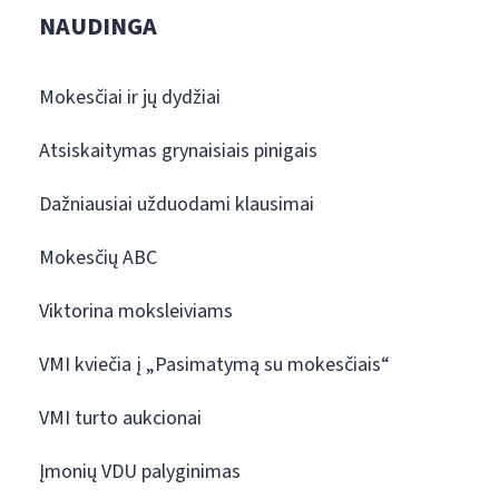
NAUDINGA
Mokesčiai ir jų dydžiai
Atsiskaitymas grynaisiais pinigais
Dažniausiai užduodami klausimai
Mokesčių ABC
Viktorina moksleiviams
VMI kviečia į „Pasimatymą su mokesčiais“
VMI turto aukcionai
Įmonių VDU palyginimas