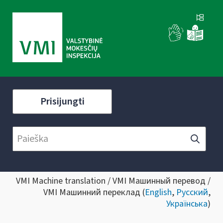
Prisijungti
VMI Machine translation / VMI Машинный перевод /
VMI Машинний переклад (
English
,
Русский
,
Українська
)