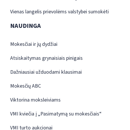
Vienas langelis prievolėms valstybei sumokėti
NAUDINGA
Mokesčiai ir jų dydžiai
Atsiskaitymas grynaisiais pinigais
Dažniausiai užduodami klausimai
Mokesčių ABC
Viktorina moksleiviams
VMI kviečia į „Pasimatymą su mokesčiais“
VMI turto aukcionai