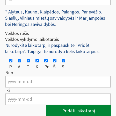
* Alytaus, Kauno, Klaipėdos, Palangos, Panevėžio,
Šiaulių, Vilniaus miestų savivaldybės ir Marijampolės
bei Neringos savivaldybės.
Veiklos rūšis
Veiklos vykdymo laikotarpis
Nurodykite laikotarpį ir paspauskite "Pridėti
laikotarpį". Taip galite nurodyti kelis laikotarpius.
P
A
T
K
Pn
Š
S
Nuo
Iki
Pridėti laikotarpį