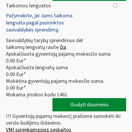
Taikomos lengvatos
Pažymėkite, jei Jums taikoma
lengvata pagal pasirinktos
savivaldybės sprendimą.
Savivaldybių tarybų sprendimus dėl
taikomų lengvatų rasite
čia
.
Apskaičiuota gyventojų pajamų mokesčio suma
0.00 Eur*
Apskaičiuota lengvatų suma
0.00 Eur*
Mokėtina gyventojų pajamų mokesčio suma.
0.00 Eur*
Mokama įmokos kodu 1461
Išvalyti duomenis
!!! Gyventojų pajamų mokestį prašome sumokėti iki
verslo liudijimo išdavimo.
VMI surenkamosios sąskaitos