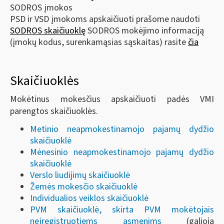
SODROS įmokos
PSD ir VSD įmokoms apskaičiuoti prašome naudoti
SODROS skaičiuoklę
SODROS mokėjimo informaciją
(įmokų kodus, surenkamąsias sąskaitas) rasite
čia
Skaičiuoklės
Mokėtinus mokesčius apskaičiuoti padės VMI
parengtos skaičiuoklės.
Metinio neapmokestinamojo pajamų dydžio
skaičiuoklė
Mėnesinio neapmokestinamojo pajamų dydžio
skaičiuoklė
Verslo liudijimų skaičiuoklė
Žemės mokesčio skaičiuoklė
Individualios veiklos skaičiuoklė
PVM skaičiuoklė, skirta PVM mokėtojais
neįregistruotiems asmenims
(galioja