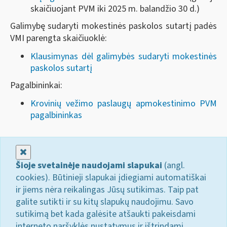
skaičiuojant PVM iki 2025 m. balandžio 30 d.)
Galimybę sudaryti mokestinės paskolos sutartį padės
VMI parengta skaičiuoklė:
Klausimynas dėl galimybės sudaryti mokestinės
paskolos sutartį
Pagalbininkai:
Krovinių vežimo paslaugų apmokestinimo PVM
pagalbininkas
Uždaryti
Šioje svetainėje naudojami slapukai
(angl.
cookies). Būtinieji slapukai įdiegiami automatiškai
ir jiems nėra reikalingas Jūsų sutikimas. Taip pat
galite sutikti ir su kitų slapukų naudojimu. Savo
sutikimą bet kada galėsite atšaukti pakeisdami
interneto naršyklės nustatymus ir ištrindami