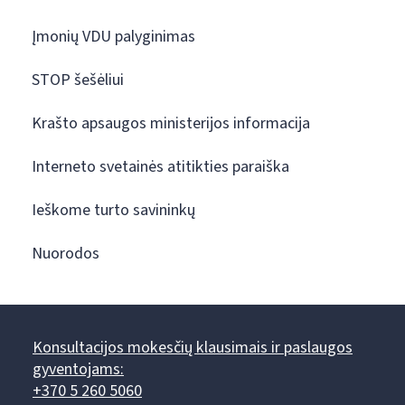
Įmonių VDU palyginimas
STOP šešėliui
Krašto apsaugos ministerijos informacija
Interneto svetainės atitikties paraiška
Ieškome turto savininkų
Nuorodos
Konsultacijos mokesčių klausimais ir paslaugos
gyventojams:
+370 5 260 5060