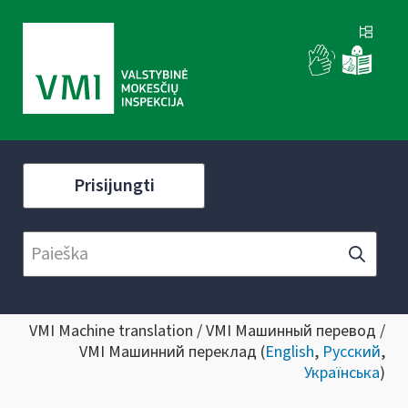
Prisijungti
VMI Machine translation / VMI Машинный перевод /
VMI Машинний переклад (
English
,
Русский
,
Українська
)