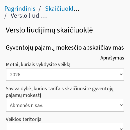
Pagrindinis
Skaičiuoklės ir pagalbininkai
Verslo liudijimų skaičiuoklė
Verslo liudijimų skaičiuoklė
Gyventojų pajamų mokesčio apskaičiavimas
Aprašymas
Metai, kuriais vykdysite veiklą
Savivaldybė, kurios tarifais skaičiuosite gyventojų
pajamų mokestį
Veiklos teritorija