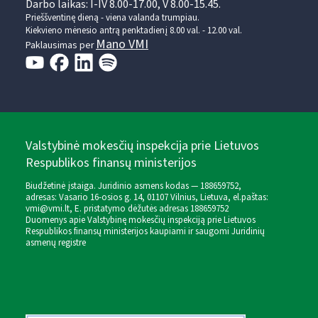
Darbo laikas: I-IV 8.00-17.00, V 8.00-15.45.
Prieššventinę dieną - viena valanda trumpiau.
Kiekvieno mėnesio antrą penktadienį 8.00 val. - 12.00 val.
Mano VMI
Paklausimas per
Valstybinė mokesčių inspekcija prie Lietuvos
Respublikos finansų ministerijos
Biudžetinė įstaiga. Juridinio asmens kodas — 188659752,
adresas: Vasario 16-osios g. 14, 01107 Vilnius, Lietuva, el.paštas:
vmi@vmi.lt
, E. pristatymo dėžutės adresas 188659752
Duomenys apie Valstybinę mokesčių inspekciją prie Lietuvos
Respublikos finansų ministerijos kaupiami ir saugomi Juridinių
asmenų registre