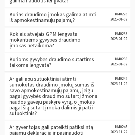
galima naudotis lengvata?
Kurias draudimo įmokas galima atimti
KM0226
iš apmokestinamųjų pajamų?
2025-01-02
Kokiais atvejais GPM lengvata
KM0233
mokantiems gyvybės draudimo
2025-01-02
įmokas netaikoma?
Kurioms gyvybės draudimo sutartims
KM0238
taikoma lengvata?
2025-01-02
Ar gali abu sutuoktiniai atimti
KM0242
sumokėtas draudimo įmokų sumas iš
2023-11-22
savo apmokestinamųjų pajamų, jeigu
pagal gyvybės draudimo sutartį žmona
naudos gavėju paskyrė vyrą, o įmokas
pagal šią sutartį moka dalimis ji pati ir
sutuoktinis?
Ar gyventojas gali pateikti patikslintą
KM0246
pajamų deklaraciją ir pasinaudoti
2023-11-22