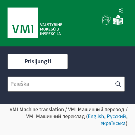
Prisijungti
VMI Machine translation / VMI Машинный перевод /
VMI Машинний переклад (
English
,
Русский
,
Українська
)