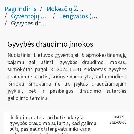
Pagrindinis
Mokesčių žinynas
Gyventojų pajamų mokestis
Lengvatos (išlaidos kurias galima atimti iš pajamų) (21 str.)
Gyvybės draudimo įmokos
Gyvybės draudimo įmokos
Nuolatiniai Lietuvos gyventojai iš apmokestinamųjų
pajamų gali atimti gyvybės draudimo įmokas,
sumokėtas
pagal iki 2024-12-31 sudarytas gyvybės
draudimo sutartis,
kuriose numatyta, kad draudimo
išmoka išmokama ne tik įvykus draudžiamajam
įvykiui, bet ir pasibaigus draudimo sutarties
galiojimo terminui.
Iki kurios datos turi būti sudaryta
KM3285
gyvybės draudimo sutartis, kad galima
2025-01-06
būtų pasinaudoti lengvata ir iki kada