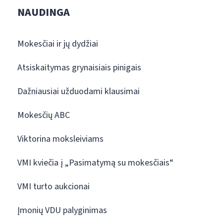
NAUDINGA
Mokesčiai ir jų dydžiai
Atsiskaitymas grynaisiais pinigais
Dažniausiai užduodami klausimai
Mokesčių ABC
Viktorina moksleiviams
VMI kviečia į „Pasimatymą su mokesčiais“
VMI turto aukcionai
Įmonių VDU palyginimas