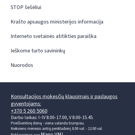
STOP šešėliui
Krašto apsaugos ministerijos informacija
Interneto svetainės atitikties paraiška
Ieškome turto savininkų
Nuorodos
Konsultacijos mokesčių klausimais ir paslaugos
gyventojams:
+370 5 260 5060
Darbo laikas: I-IV 8.00-17.00, V 8.00-15.45.
Prieššventinę dieną - viena valanda trumpiau.
Kiekvieno mėnesio antrą penktadienį 8.00 val. - 12.00 val.
Mano VMI