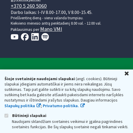
+370 5 260 5060
Darbo laikas: I-IV 8.00-17.00, V 8.00-15.45.
Prieššventinę dieną - viena valanda trumpiau.
Kiekvieno mėnesio antrą penktadienį 8.00 val. - 12.00 val.
Mano VMI
Paklausimas per
Valstybinė mokesčių inspekcija prie Lietuvos
U
Respublikos finansų ministerijos
Šioje svetainėje naudojami slapukai
(angl. cookies). Būtinieji
slapukai įdiegiami automatiškai ir jiems nėra reikalingas Jūsų
Biudžetinė įstaiga. Juridinio asmens kodas — 188659752,
sutikimas. Taip pat galite sutikti ir su kitų slapukų naudojimu. Savo
adresas: Vasario 16-osios g. 14, 01107 Vilnius, Lietuva, el.paštas:
sutikimą bet kada galėsite atšaukti pakeisdami interneto naršyklės
vmi@vmi.lt
, E. pristatymo dėžutės adresas 188659752
nustatymus ir ištrindami įrašytus slapukus. Daugiau informacijos
Duomenys apie Valstybinę mokesčių inspekciją prie Lietuvos
Slapukų politika
;
Privatumo politika.
Respublikos finansų ministerijos kaupiami ir saugomi Juridinių
asmenų registre
Būtinieji slapukai
Naudojami sklandžiam svetainės veikimui ir įgalina pagrindines
svetainės funkcijas. Be šių slapukų svetainė negali tinkamai veikti.