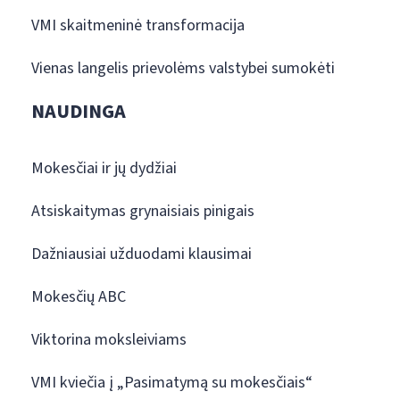
VMI skaitmeninė transformacija
Vienas langelis prievolėms valstybei sumokėti
NAUDINGA
Mokesčiai ir jų dydžiai
Atsiskaitymas grynaisiais pinigais
Dažniausiai užduodami klausimai
Mokesčių ABC
Viktorina moksleiviams
VMI kviečia į „Pasimatymą su mokesčiais“