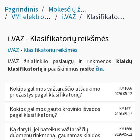
Pagrindinis
Mokesčių žinynas
VMI elektroninės sistemos
i.VAZ
Klasifikatorių reikšmės
i.VAZ - Klasifikatorių reikšmės
i.VAZ
-
Klasifikatorių reikšmės
i.VAZ
žniatinklio paslaugų ir rinkmenos
klaidų
klasifikatorių
ir paaiškinimus
rasite
čia.
Kokios galimos važtaraščio atšaukimo
KM1666
priežastys pagal klasifikatorių?
2026-05-12
Kokios galimos gauto krovinio išvados
KM1671
pagal klasifikatorių?
2026-05-12
Ką daryti, jei pateikus važtaraščių
KM1660
duomenų rinkmeną, gaunamas klaidos
2026-05-12