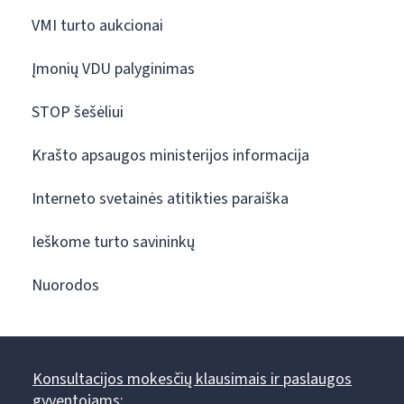
VMI turto aukcionai
Įmonių VDU palyginimas
STOP šešėliui
Krašto apsaugos ministerijos informacija
Interneto svetainės atitikties paraiška
Ieškome turto savininkų
Nuorodos
Konsultacijos mokesčių klausimais ir paslaugos
gyventojams: