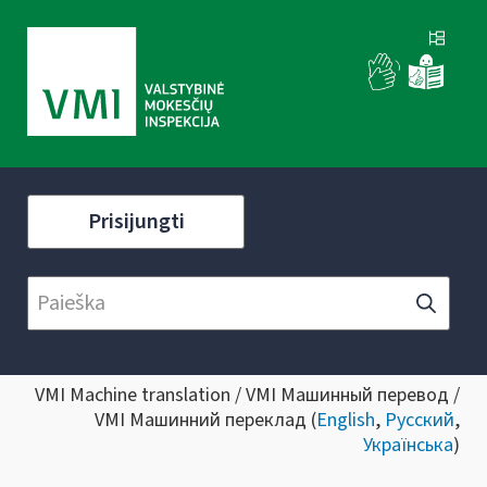
Prisijungti
VMI Machine translation / VMI Машинный перевод /
VMI Машинний переклад (
English
,
Русский
,
Українська
)