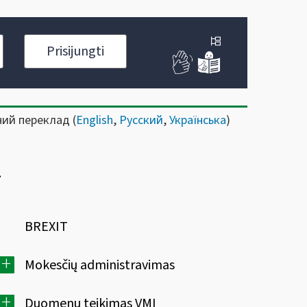
Prisijungti
ний переклад (
English
,
Русский
,
Українська
)
BREXIT
+
Mokesčių administravimas
+
Duomenų teikimas VMI