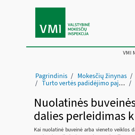
VMI 
Pagrindinis
Mokesčių žinynas
Turto vertės padidėjimo pajamos (42 str.)
Nuolatinės buveinės
dalies perleidimas k
Kai nuolatinė buveinė arba vieneto veiklos d