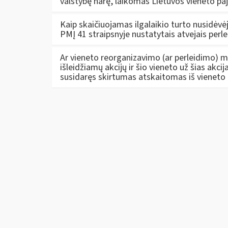
valstybę narę, laikomas Lietuvos vieneto p
Kaip skaičiuojamas ilgalaikio turto nusidėvė
PMĮ 41 straipsnyje nustatytais atvejais perle
Ar vieneto reorganizavimo (ar perleidimo) m
išleidžiamų akcijų ir šio vieneto už šias akci
susidaręs skirtumas atskaitomas iš vieneto