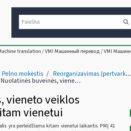
Machine translation / VMI Машинный перевод / VMI Машин
Pelno mokestis
Reorganizavimas (pertvarkymas) (PMĮ IX skyrius)
Nuolatinės buveinės, vieneto veiklos dalies perleidimas kitam vienetui
, vieneto veiklos
itam vienetui
alis yra perleidžiama kitam vienetui laikantis PMĮ 41