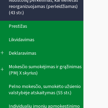
Nuostolių perkėlimas, kai vienetas
reorganizuojamas (perleidžiamas)
(43 str.)
Prestižas
Likvidavimas
+
Deklaravimas
Mokesčio sumokėjimas ir grąžinimas
+
(PMĮ X skyrius)
Pelno mokesčio, sumokėto užsienio
valstybėje atskaitymas (55 str.)
Individualių įmonių apmokestinimo