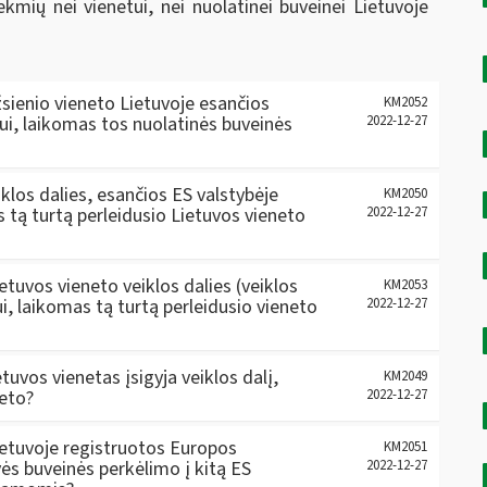
kmių nei vienetui, nei nuolatinei buveinei Lietuvoje
žsienio vieneto Lietuvoje esančios
KM2052
ui, laikomas tos nuolatinės buveinės
2022-12-27
klos dalies, esančios ES valstybėje
KM2050
s tą turtą perleidusio Lietuvos vieneto
2022-12-27
etuvos vieneto veiklos dalies (veiklos
KM2053
i, laikomas tą turtą perleidusio vieneto
2022-12-27
tuvos vienetas įsigyja veiklos dalį,
KM2049
neto?
2022-12-27
Lietuvoje registruotos Europos
KM2051
s buveinės perkėlimo į kitą ES
2022-12-27