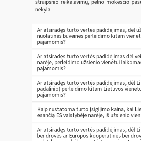
straipsnio reikalavimų, pelno mokesčio pase
nekyla.
Ar atsiradęs turto vertės padidėjimas, dėl u
nuolatinės buveinės perleidimo kitam vienet
pajamomis?
Ar atsiradęs turto vertės padidėjimas dėl vei
narėje, perleidimo užsienio vienetui laikoma
pajamomis?
Ar atsiradęs turto vertės padidėjimas, dėl Li
padalinio) perleidimo kitam Lietuvos vienetu
pajamomis?
Kaip nustatoma turto įsigijimo kaina, kai Lie
esančią ES valstybėje narėje, iš užsienio vie
Ar atsiradęs turto vertės padidėjimas, dėl 
bendrovės ar Europos kooperatinės bendrovė