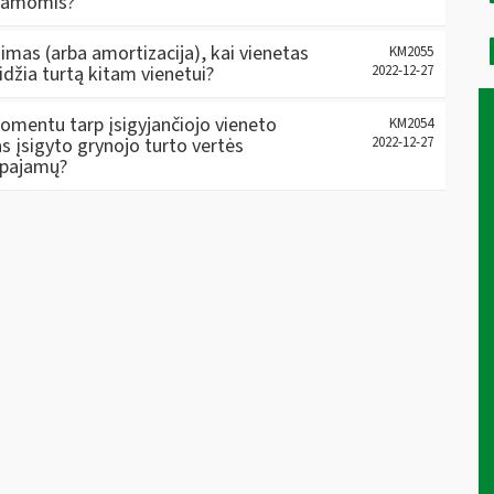
ajamomis?
jimas (arba amortizacija), kai vienetas
KM2055
idžia turtą kitam vienetui?
2022-12-27
omentu tarp įsigyjančiojo vieneto
KM2054
jas įsigyto grynojo turto vertės
2022-12-27
 pajamų?