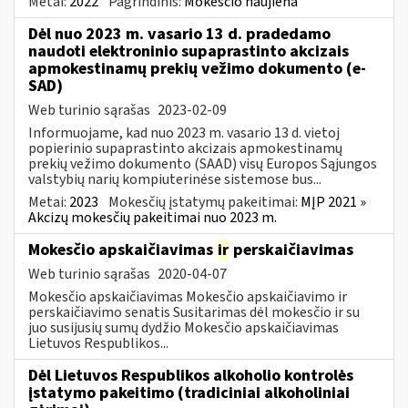
Metai:
2022
Pagrindinis:
Mokesčio naujiena
Dėl nuo 2023 m. vasario 13 d. pradedamo
naudoti elektroninio supaprastinto akcizais
apmokestinamų prekių vežimo dokumento (e-
SAD)
Web turinio sąrašas
2023-02-09
Informuojame, kad nuo 2023 m. vasario 13 d. vietoj
popierinio supaprastinto akcizais apmokestinamų
prekių vežimo dokumento (SAAD) visų Europos Sąjungos
valstybių narių kompiuterinėse sistemose bus...
Metai:
2023
Mokesčių įstatymų pakeitimai:
MĮP 2021 »
Akcizų mokesčių pakeitimai nuo 2023 m.
Mokesčio apskaičiavimas
ir
perskaičiavimas
Web turinio sąrašas
2020-04-07
Mokesčio apskaičiavimas Mokesčio apskaičiavimo ir
perskaičiavimo senatis Susitarimas dėl mokesčio ir su
juo susijusių sumų dydžio Mokesčio apskaičiavimas
Lietuvos Respublikos...
Dėl Lietuvos Respublikos alkoholio kontrolės
įstatymo pakeitimo (tradiciniai alkoholiniai