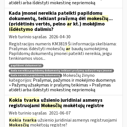
atidėti arba išdėstyti mokestinę nepriemoką
Kada įmonei nereikia pateikti papildomų
dokumentų, teikiant prašymą dėl
mokesčių
...
(pridėtinės vertės, pelno
ar
kt.) mokėjimo
išdėstymo
dalimis?
Web turinio sąrašas
2026-04-30
Registracijos numeris KM3819 Ši informacija skelbiama:
Prašymas išdėstyti mokesčių
ar
baudų sumokėjimą
Papildomų dokumentų įmonei pateikti nereikia, jeigu
tenkinamos visos...
papildomi dokumentai
kada nereikia papildomų dokumentų teikiant prašymą sudaryti mps įmonei
Mokesčių žinyno
kada nereikia papildomų dokumentų
kategorijos:
Prašymai, pažymos ir mokėjimo duomenys
» Pažymų užsakymas ir prašymų teikimas » Prašymas
atidėti arba išdėstyti mokestinę nepriemoką
Kokia
tvarka
užsienio juridiniai asmenys
registruojami
Mokesčių
mokėtojų registre
Web turinio sąrašas
2021-06-07
Kokia
tvarka
užsienio juridiniai asmenys registruojami
Mokesčių
mokėtojų registre?