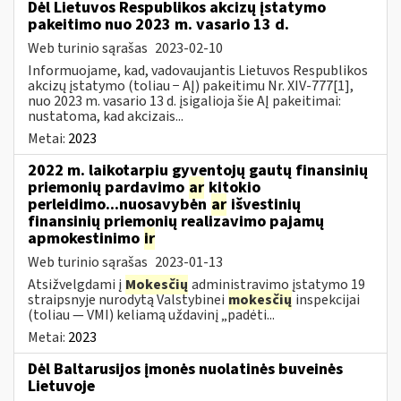
Dėl Lietuvos Respublikos akcizų įstatymo
pakeitimo nuo 2023 m. vasario 13 d.
Web turinio sąrašas
2023-02-10
Informuojame, kad, vadovaujantis Lietuvos Respublikos
akcizų įstatymo (toliau − AĮ) pakeitimu Nr. XIV-777[1],
nuo 2023 m. vasario 13 d. įsigalioja šie AĮ pakeitimai:
nustatoma, kad akcizais...
Metai:
2023
2022 m. laikotarpiu gyventojų gautų finansinių
priemonių pardavimo
ar
kitokio
perleidimo...nuosavybėn
ar
išvestinių
finansinių priemonių realizavimo pajamų
apmokestinimo
ir
Web turinio sąrašas
2023-01-13
Atsižvelgdami į
Mokesčių
administravimo įstatymo 19
straipsnyje nurodytą Valstybinei
mokesčių
inspekcijai
(toliau — VMI) keliamą uždavinį „padėti...
Metai:
2023
Dėl Baltarusijos įmonės nuolatinės buveinės
Lietuvoje