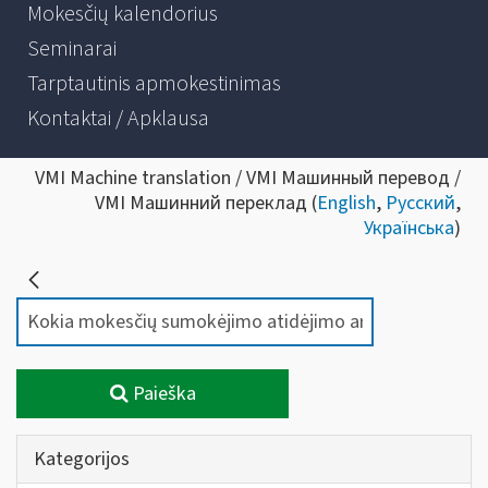
Mokesčių kalendorius
Seminarai
Tarptautinis apmokestinimas
Kontaktai / Apklausa
VMI Machine translation / VMI Машинный перевод /
VMI Машинний переклад (
English
,
Русский
,
Українська
)
Paieška
Kategorijos