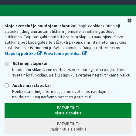
Valstybinė mokesčių inspekcija prie Lietuvos
U
Respublikos finansų ministerijos
Šioje svetainėje naudojami slapukai
(angl. cookies). Būtinieji
slapukai įdiegiami automatiškai ir jiems nėra reikalingas Jūsų
Biudžetinė įstaiga. Juridinio asmens kodas — 188659752,
sutikimas. Taip pat galite sutikti ir su kitų slapukų naudojimu. Savo
adresas: Vasario 16-osios g. 14, 01107 Vilnius, Lietuva, el.paštas:
sutikimą bet kada galėsite atšaukti pakeisdami interneto naršyklės
vmi@vmi.lt
, E. pristatymo dėžutės adresas 188659752
nustatymus ir ištrindami įrašytus slapukus. Daugiau informacijos
Duomenys apie Valstybinę mokesčių inspekciją prie Lietuvos
Slapukų politika
;
Privatumo politika.
Respublikos finansų ministerijos kaupiami ir saugomi Juridinių
asmenų registre
Būtinieji slapukai
Naudojami sklandžiam svetainės veikimui ir įgalina pagrindines
svetainės funkcijas. Be šių slapukų svetainė negali tinkamai veikti.
Analitiniai slapukai
Renka statistinę informaciją apie svetainės naudojimą ir
naudojami Jūsų naršymo patirties gerinimui.
PATVIRTINTI
Visus slapukus
PATVIRTINTI
Pasirinktus slapukus