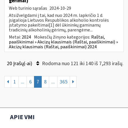
gėrimai)
Web turinio sąrašas
2024-10-29
Atsižvelgdami į tai, kad nuo 2024 m. lapkričio 1 d.
įsigalioja Lietuvos Respublikos alkoholio kontrolės
įstatymo pakeitimai[1] dėl ūkininkų gaminamų
tradicinių alkoholinių gėrimų, parengėme...
Metai:
2024
Mokesčių žinyno kategorijos:
Raštai,
paaiškinimai » Akcizų klausimais (Raštai, paaiškinimai) »
Akcizų klausimais (Raštai, paaiškinimai) 2024
20 Įrašų(-ai)
Rodoma nuo 121 iki 140 iš 7,293 irašų.
1
...
6
7
8
...
365
APIE VMI