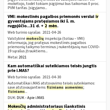
mokėtojo, todėl tokiam įsigijimui bus taikomas 0 proc.
PVM tarifas. Įsigyjamo...
VMI: mokestinės pagalbos priemonės verslui
ir
gyventojams pratęsiamos iki š. m.
rugpjūčio...31 d. +
2
mėn
.
Web turinio sąrašas
2021-04-26
Valstybinė
mokesčių
inspekcija (toliau – VMI)
informuoja, jog pratęsus mokestinės pagalbos
priemonių taikymo terminus į nukentėjusių nuo COVID-
19 sąrašus įtrauktiems...
Metai:
2021
Kam automatiškai suteikiamos teisės jungtis
prie i.MAS?
Web turinio sąrašas
2021-04-30
Automatiškai i.MAS atstovavimo teisės suteikiamos:
save atstovaujantiems
fiziniams
asmenims
;
fiziniams
...
DUK:
DUK - Apie i.MAS
Mokesčių
administratoriaus išankstinis