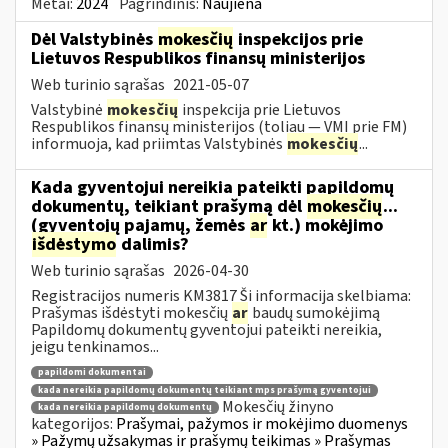
Metai:
2024
Pagrindinis:
Naujiena
Dėl Valstybinės
mokesčių
inspekcijos prie
Lietuvos Respublikos finansų ministerijos
Web turinio sąrašas
2021-05-07
Valstybinė
mokesčių
inspekcija prie Lietuvos
Respublikos finansų ministerijos (toliau — VMI prie FM)
informuoja, kad priimtas Valstybinės
mokesčių
...
Kada gyventojui nereikia pateikti papildomų
dokumentų, teikiant prašymą dėl
mokesčių
...
(gyventojų pajamų, žemės
ar
kt.) mokėjimo
išdėstymo
dalimis?
Web turinio sąrašas
2026-04-30
Registracijos numeris KM3817 Ši informacija skelbiama:
Prašymas išdėstyti mokesčių
ar
baudų sumokėjimą
Papildomų dokumentų gyventojui pateikti nereikia,
jeigu tenkinamos...
papildomi dokumentai
kada nereikia papildomų dokumentų teikiant mps prašymą gyventojui
Mokesčių žinyno
kada nereikia papildomų dokumentų
kategorijos:
Prašymai, pažymos ir mokėjimo duomenys
» Pažymų užsakymas ir prašymų teikimas » Prašymas