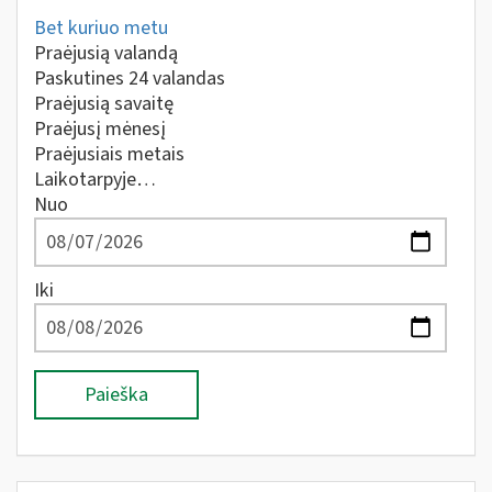
Bet kuriuo metu
Praėjusią valandą
Paskutines 24 valandas
Praėjusią savaitę
Praėjusį mėnesį
Praėjusiais metais
Laikotarpyje…
Nuo
Iki
Paieška