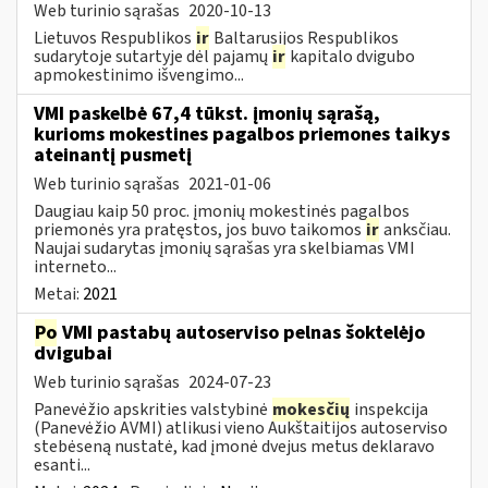
Web turinio sąrašas
2020-10-13
Lietuvos Respublikos
ir
Baltarusijos Respublikos
sudarytoje sutartyje dėl pajamų
ir
kapitalo dvigubo
apmokestinimo išvengimo...
VMI paskelbė 67,4 tūkst. įmonių sąrašą,
kurioms mokestines pagalbos priemones taikys
ateinantį pusmetį
Web turinio sąrašas
2021-01-06
Daugiau kaip 50 proc. įmonių mokestinės pagalbos
priemonės yra pratęstos, jos buvo taikomos
ir
anksčiau.
Naujai sudarytas įmonių sąrašas yra skelbiamas VMI
interneto...
Metai:
2021
Po
VMI pastabų autoserviso pelnas šoktelėjo
dvigubai
Web turinio sąrašas
2024-07-23
Panevėžio apskrities valstybinė
mokesčių
inspekcija
(Panevėžio AVMI) atlikusi vieno Aukštaitijos autoserviso
stebėseną nustatė, kad įmonė dvejus metus deklaravo
esanti...