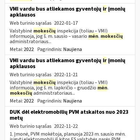
VMI vardu bus atliekamos gyventojų
ir
įmonių
apklausos
Web turinio sąrašas
2022-01-17
Valstybinė
mokesčių
inspekcija (toliau – VMI)
informuoja, jog š. m. sausio – vasario
mėn
.
mokesčių
administratoriaus...
Metai:
2022
Pagrindinis:
Naujiena
VMI vardu bus atliekamos gyventojų
ir
įmonių
apklausos
Web turinio sąrašas
2022-11-21
Valstybinė
mokesčių
inspekcija (toliau – VMI)
informuoja, jog š. m. lapkričio – gruodžio
mėn
.
mokesčių
administratoriaus...
Metai:
2022
Pagrindinis:
Naujiena
DUK dėl elektromobilių PVM atskaitos nuo 2023
metų
Web turinio sąrašas
2022-11-22
1. Įmonė, PVM mokėtoja, planuoja 2023 m. sausio mėn.
įsigyti elektromobilį iš kitos ES valstybės narės PVM