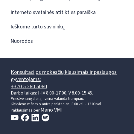
Interneto svetainės atitikties paraiška
Ieškome turto savininkų
Nuorodos
Konsultacijos mokesčių klausimais ir paslaugos
gyventojams:
+370 5 260 5060
Darbo laikas: I-IV 8.00-17.00, V 8.00-15.45.
Prieššventinę dieną - viena valanda trumpiau.
Kiekvieno mėnesio antrą penktadienį 8.00 val. - 12.00 val.
Mano VMI
Paklausimas per