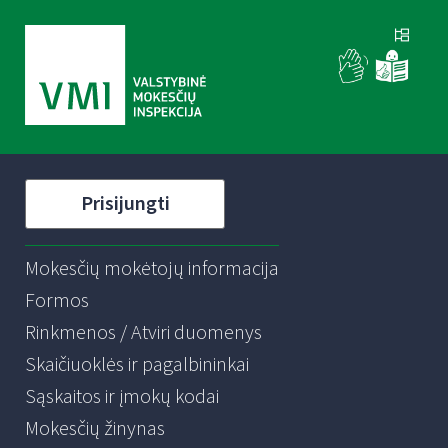
Prisijungti
Mokesčių mokėtojų informacija
Formos
Rinkmenos / Atviri duomenys
Skaičiuoklės ir pagalbininkai
Sąskaitos ir įmokų kodai
Mokesčių žinynas