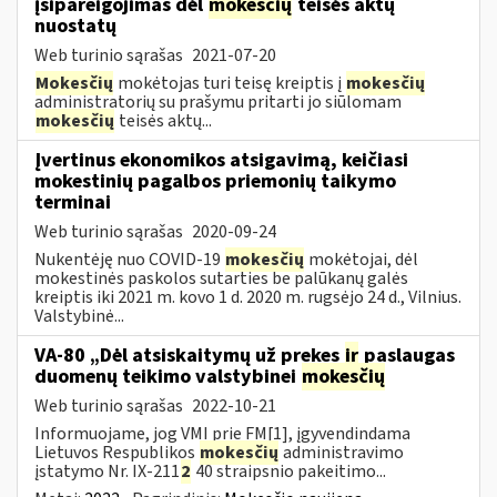
įsipareigojimas dėl
mokesčių
teisės aktų
nuostatų
Web turinio sąrašas
2021-07-20
Mokesčių
mokėtojas turi teisę kreiptis į
mokesčių
administratorių su prašymu pritarti jo siūlomam
mokesčių
teisės aktų...
Įvertinus ekonomikos atsigavimą, keičiasi
mokestinių pagalbos priemonių taikymo
terminai
Web turinio sąrašas
2020-09-24
Nukentėję nuo COVID-19
mokesčių
mokėtojai, dėl
mokestinės paskolos sutarties be palūkanų galės
kreiptis iki 2021 m. kovo 1 d. 2020 m. rugsėjo 24 d., Vilnius.
Valstybinė...
VA-80 „Dėl atsiskaitymų už prekes
ir
paslaugas
duomenų teikimo valstybinei
mokesčių
Web turinio sąrašas
2022-10-21
Informuojame, jog VMI prie FM[1], įgyvendindama
Lietuvos Respublikos
mokesčių
administravimo
įstatymo Nr. IX-211
2
40 straipsnio pakeitimo...