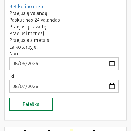
Bet kuriuo metu
Praėjusią valandą
Paskutines 24 valandas
Praėjusią savaitę
Praėjusį mėnesį
Praėjusiais metais
Laikotarpyje…
Nuo
Iki
Paieška