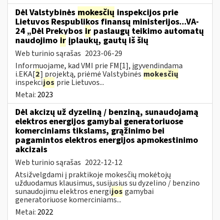
Dėl Valstybinės
mokesčių
inspekcijos prie
Lietuvos Respublikos finansų ministerijos...VA-
24 „Dėl Prekybos
ir
paslaugų teikimo automatų
naudojimo
ir
įplaukų, gautų iš šių
Web turinio sąrašas
2023-06-29
Informuojame, kad VMI prie FM[1], įgyvendindama
i.EKA[
2
] projektą, priėmė Valstybinės
mokesčių
inspekci
jos
prie Lietuvos...
Metai:
2023
Dėl akcizų už dyzeliną / benziną, sunaudojamą
elektros energijos gamybai generatoriuose
komerciniams tikslams, grąžinimo bei
pagamintos elektros energijos apmokestinimo
akcizais
Web turinio sąrašas
2022-12-12
Atsižvelgdami į praktikoje mokesčių mokėtojų
užduodamus klausimus, susijusius su dyzelino / benzino
sunaudojimu elektros energi
jos
gamybai
generatoriuose komerciniams...
Metai:
2022