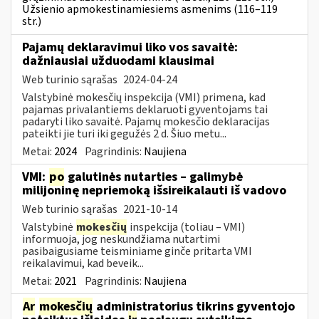
Užsienio apmokestinamiesiems asmenims (116–119
str.)
Pajamų deklaravimui liko vos savaitė:
dažniausiai užduodami klausimai
Web turinio sąrašas
2024-04-24
Valstybinė mokesčių inspekcija (VMI) primena, kad
pajamas privalantiems deklaruoti gyventojams tai
padaryti liko savaitė. Pajamų mokesčio deklaracijas
pateikti jie turi iki gegužės 2 d. Šiuo metu...
Metai:
2024
Pagrindinis:
Naujiena
VMI:
po
galutinės nutarties – galimybė
milijoninę nepriemoką išsireikalauti iš vadovo
Web turinio sąrašas
2021-10-14
Valstybinė
mokesčių
inspekcija (toliau – VMI)
informuoja, jog neskundžiama nutartimi
pasibaigusiame teisminiame ginče pritarta VMI
reikalavimui, kad beveik...
Metai:
2021
Pagrindinis:
Naujiena
Ar
mokesčių
administratorius tikrins gyventojo