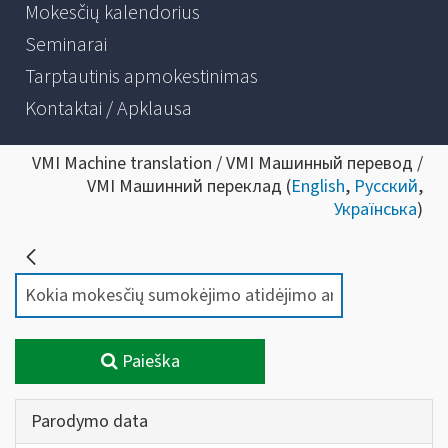
Mokesčių kalendorius
Seminarai
Tarptautinis apmokestinimas
Kontaktai / Apklausa
VMI Machine translation / VMI Машинный перевод /
VMI Машинний переклад (
English
,
Русский
,
Українська
)
Paieška
Parodymo data