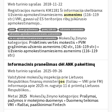
Web turinio sąrašas
2018-11-22
Registracijos numeris KM1181 Ši informacija skelbiama:
Užsienio apmokestinamiesiems
asmenims
(116–119
str.) VMI, gavusi už ES teritorijos ribų įsikūrusio
apmokestinamojo...
pvm
pvm grąžinimas
pvmį 119 str
užsienio asmenims
užsienio apmokestinamiesiems asmenims
Mokesčių žinyno
ne es apmokestinamiesiems asmenims
kategorijos:
Pridėtinės vertės mokestis » PVM
grąžinimas užsienio asmenims (42 str., 116–119 str.) »
Užsienio apmokestinamiesiems asmenims (116–119
str.)
Informacinis pranešimas dėl ANK pakeitimų
Web turinio sąrašas
2025-09-26
Valstybinė mokesčių inspekcija prie Lietuvos
Respublikos finansų ministeri
jos
(toliau — VMI prie FM)
informuoja apie 2025 m. rugsėjo 11 d. priimtą Lietuvos
Respublikos...
Metai:
2025
Mokesčių žinyno kategorijos:
Prašymai,
pažymos ir mokėjimo duomenys » Duomenų teikimas
VMI » Raštai, paaiškinimai Fintech