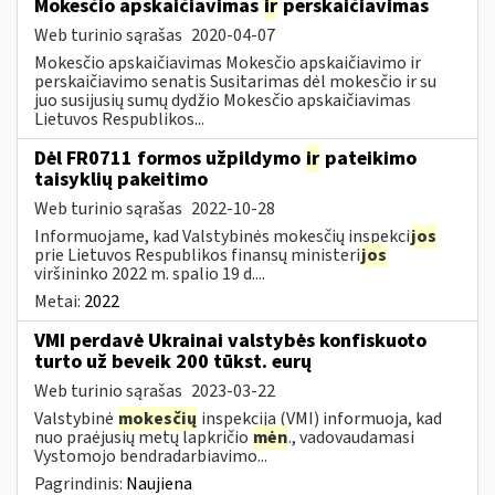
Mokesčio apskaičiavimas
ir
perskaičiavimas
Web turinio sąrašas
2020-04-07
Mokesčio apskaičiavimas Mokesčio apskaičiavimo ir
perskaičiavimo senatis Susitarimas dėl mokesčio ir su
juo susijusių sumų dydžio Mokesčio apskaičiavimas
Lietuvos Respublikos...
Dėl FR0711 formos užpildymo
ir
pateikimo
taisyklių pakeitimo
Web turinio sąrašas
2022-10-28
Informuojame, kad Valstybinės mokesčių inspekci
jos
prie Lietuvos Respublikos finansų ministeri
jos
viršininko 2022 m. spalio 19 d....
Metai:
2022
VMI perdavė Ukrainai valstybės konfiskuoto
turto už beveik 200 tūkst. eurų
Web turinio sąrašas
2023-03-22
Valstybinė
mokesčių
inspekcija (VMI) informuoja, kad
nuo praėjusių metų lapkričio
mėn
., vadovaudamasi
Vystomojo bendradarbiavimo...
Pagrindinis:
Naujiena