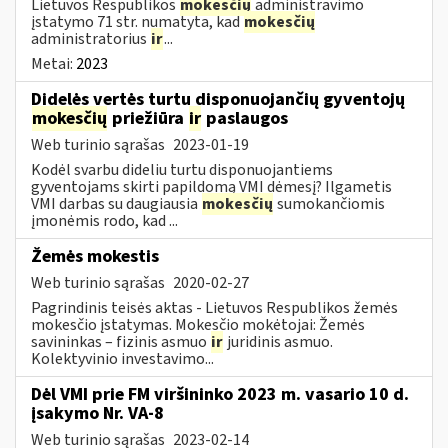
Lietuvos Respublikos
mokesčių
administravimo
įstatymo 71 str. numatyta, kad
mokesčių
administratorius
ir
...
Metai:
2023
Didelės vertės turtu disponuojančių gyventojų
mokesčių
priežiūra
ir
paslaugos
Web turinio sąrašas
2023-01-19
Kodėl svarbu dideliu turtu disponuojantiems
gyventojams skirti papildomą VMI dėmesį? Ilgametis
VMI darbas su daugiausia
mokesčių
sumokančiomis
įmonėmis rodo, kad ...
Žemės mokestis
Web turinio sąrašas
2020-02-27
Pagrindinis teisės aktas - Lietuvos Respublikos žemės
mokesčio įstatymas. Mokesčio mokėtojai: Žemės
savininkas – fizinis asmuo
ir
juridinis asmuo.
Kolektyvinio investavimo...
Dėl VMI prie FM viršininko 2023 m. vasario 10 d.
įsakymo Nr. VA-8
Web turinio sąrašas
2023-02-14