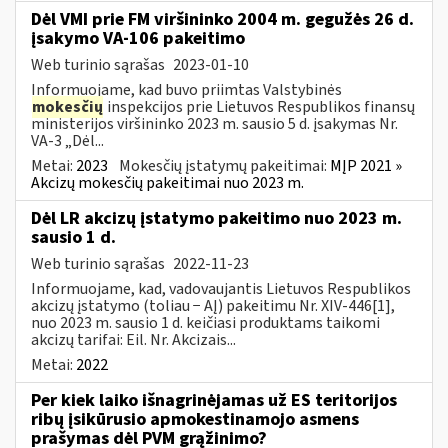
Dėl VMI prie FM viršininko 2004 m. gegužės 26 d.
įsakymo VA-106 pakeitimo
Web turinio sąrašas
2023-01-10
Informuojame, kad buvo priimtas Valstybinės
mokesčių
inspekcijos prie Lietuvos Respublikos finansų
ministerijos viršininko 2023 m. sausio 5 d. įsakymas Nr.
VA-3 „Dėl...
Metai:
2023
Mokesčių įstatymų pakeitimai:
MĮP 2021 »
Akcizų mokesčių pakeitimai nuo 2023 m.
Dėl LR akcizų įstatymo pakeitimo nuo 2023 m.
sausio 1 d.
Web turinio sąrašas
2022-11-23
Informuojame, kad, vadovaujantis Lietuvos Respublikos
akcizų įstatymo (toliau − AĮ) pakeitimu Nr. XIV-446[1],
nuo 2023 m. sausio 1 d. keičiasi produktams taikomi
akcizų tarifai: Eil. Nr. Akcizais...
Metai:
2022
Per kiek laiko išnagrinėjamas už ES teritorijos
ribų įsikūrusio apmokestinamojo asmens
prašymas dėl PVM grąžinimo?