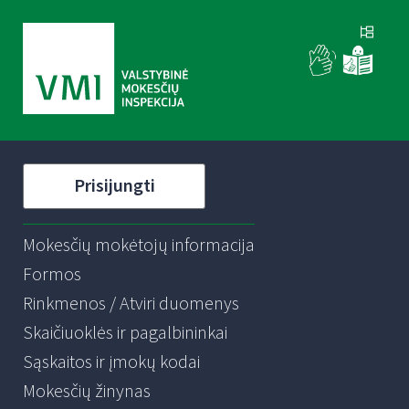
Prisijungti
Mokesčių mokėtojų informacija
Formos
Rinkmenos / Atviri duomenys
Skaičiuoklės ir pagalbininkai
Sąskaitos ir įmokų kodai
Mokesčių žinynas