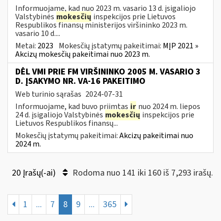
Informuojame, kad nuo 2023 m. vasario 13 d. įsigaliojo
Valstybinės
mokesčių
inspekcijos prie Lietuvos
Respublikos finansų ministerijos viršininko 2023 m.
vasario 10 d....
Metai:
2023
Mokesčių įstatymų pakeitimai:
MĮP 2021 »
Akcizų mokesčių pakeitimai nuo 2023 m.
DĖL VMI PRIE FM VIRŠININKO 2005 M. VASARIO 3
D. ĮSAKYMO NR. VA-16 PAKEITIMO
Web turinio sąrašas
2024-07-31
Informuojame, kad buvo priimtas
ir
nuo 2024 m. liepos
24 d. įsigaliojo Valstybinės
mokesčių
inspekcijos prie
Lietuvos Respublikos finansų...
Mokesčių įstatymų pakeitimai:
Akcizų pakeitimai nuo
2024 m.
20 Įrašų(-ai)
Rodoma nuo 141 iki 160 iš 7,293 irašų.
1
...
7
8
9
...
365