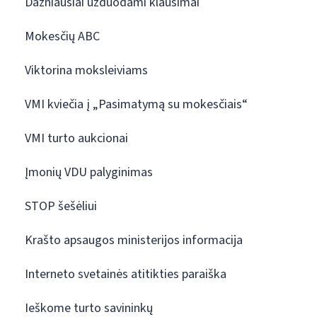
Dažniausiai užduodami klausimai
Mokesčių ABC
Viktorina moksleiviams
VMI kviečia į „Pasimatymą su mokesčiais“
VMI turto aukcionai
Įmonių VDU palyginimas
STOP šešėliui
Krašto apsaugos ministerijos informacija
Interneto svetainės atitikties paraiška
Ieškome turto savininkų