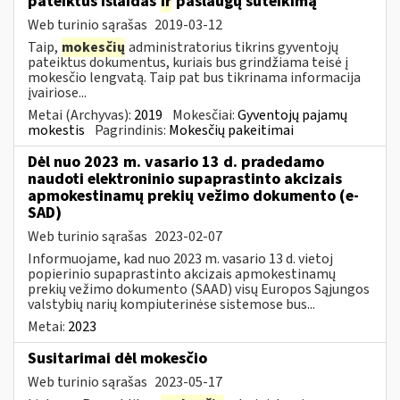
pateiktus išlaidas
ir
paslaugų suteikimą
Web turinio sąrašas
2019-03-12
Taip,
mokesčių
administratorius tikrins gyventojų
pateiktus dokumentus, kuriais bus grindžiama teisė į
mokesčio lengvatą. Taip pat bus tikrinama informacija
įvairiose...
Metai (Archyvas):
2019
Mokesčiai:
Gyventojų pajamų
mokestis
Pagrindinis:
Mokesčių pakeitimai
Dėl nuo 2023 m. vasario 13 d. pradedamo
naudoti elektroninio supaprastinto akcizais
apmokestinamų prekių vežimo dokumento (e-
SAD)
Web turinio sąrašas
2023-02-07
Informuojame, kad nuo 2023 m. vasario 13 d. vietoj
popierinio supaprastinto akcizais apmokestinamų
prekių vežimo dokumento (SAAD) visų Europos Sąjungos
valstybių narių kompiuterinėse sistemose bus...
Metai:
2023
Susitarimai dėl mokesčio
Web turinio sąrašas
2023-05-17