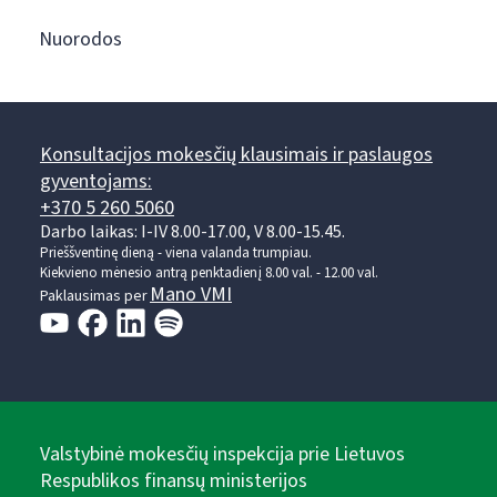
Nuorodos
Konsultacijos mokesčių klausimais ir paslaugos
gyventojams:
+370 5 260 5060
Darbo laikas: I-IV 8.00-17.00, V 8.00-15.45.
Prieššventinę dieną - viena valanda trumpiau.
Kiekvieno mėnesio antrą penktadienį 8.00 val. - 12.00 val.
Mano VMI
Paklausimas per
Valstybinė mokesčių inspekcija prie Lietuvos
Respublikos finansų ministerijos