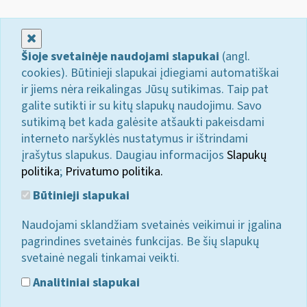
Uždaryti
Šioje svetainėje naudojami slapukai
(angl.
cookies). Būtinieji slapukai įdiegiami automatiškai
ir jiems nėra reikalingas Jūsų sutikimas. Taip pat
galite sutikti ir su kitų slapukų naudojimu. Savo
sutikimą bet kada galėsite atšaukti pakeisdami
interneto naršyklės nustatymus ir ištrindami
įrašytus slapukus. Daugiau informacijos
Slapukų
politika
;
Privatumo politika.
Būtinieji slapukai
Naudojami sklandžiam svetainės veikimui ir įgalina
pagrindines svetainės funkcijas. Be šių slapukų
svetainė negali tinkamai veikti.
Analitiniai slapukai