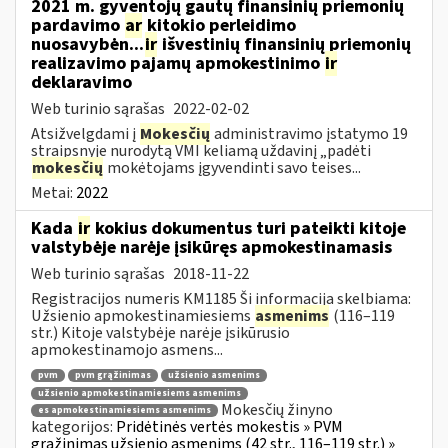
2021 m. gyventojų gautų finansinių priemonių
pardavimo
ar
kitokio perleidimo
nuosavybėn...
ir
išvestinių finansinių priemonių
realizavimo pajamų apmokestinimo
ir
deklaravimo
Web turinio sąrašas
2022-02-02
Atsižvelgdami į
Mokesčių
administravimo įstatymo 19
straipsnyje nurodytą VMI keliamą uždavinį „padėti
mokesčių
mokėtojams įgyvendinti savo teises...
Metai:
2022
Kada
ir
kokius dokumentus turi pateikti kitoje
valstybėje narėje įsikūręs apmokestinamasis
Web turinio sąrašas
2018-11-22
Registracijos numeris KM1185 Ši informacija skelbiama:
Užsienio apmokestinamiesiems
asmenims
(116–119
str.) Kitoje valstybėje narėje įsikūrusio
apmokestinamojo asmens...
pvm
pvm grąžinimas
užsienio asmenims
užsienio apmokestinamiesiems asmenims
Mokesčių žinyno
es apmokestinamiesiems asmenims
kategorijos:
Pridėtinės vertės mokestis » PVM
grąžinimas užsienio asmenims (42 str., 116–119 str.) »