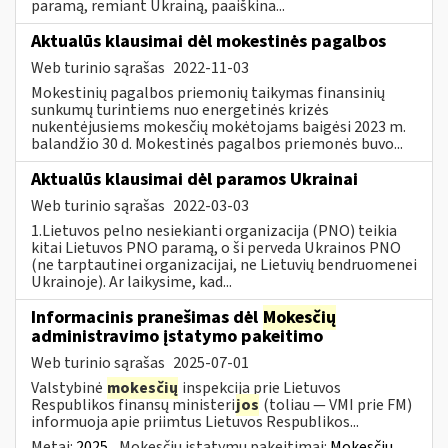
paramą, remiant Ukrainą, paaiškina...
Aktualūs klausimai dėl mokestinės pagalbos
Web turinio sąrašas
2022-11-03
Mokestinių pagalbos priemonių taikymas finansinių
sunkumų turintiems nuo energetinės krizės
nukentėjusiems mokesčių mokėtojams baigėsi 2023 m.
balandžio 30 d. Mokestinės pagalbos priemonės buvo...
Aktualūs klausimai dėl paramos Ukrainai
Web turinio sąrašas
2022-03-03
1.Lietuvos pelno nesiekianti organizacija (PNO) teikia
kitai Lietuvos PNO paramą, o ši perveda Ukrainos PNO
(ne tarptautinei organizacijai, ne Lietuvių bendruomenei
Ukrainoje). Ar laikysime, kad...
Informacinis pranešimas dėl
Mokesčių
administravimo įstatymo pakeitimo
Web turinio sąrašas
2025-07-01
Valstybinė
mokesčių
inspekcija prie Lietuvos
Respublikos finansų ministeri
jos
(toliau — VMI prie FM)
informuoja apie priimtus Lietuvos Respublikos...
Metai:
2025
Mokesčių įstatymų pakeitimai:
Mokesčių