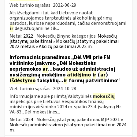
Web turinio sąrašas
2022-06-29
Atsižvelgdami į tai, kad Lietuvoje nuolat
organizuojamos tarptautinės alkoholinių gėrimų
parodos, kuriose neparduodami, tačiau demonstruojami
ir
degustuojami ne tik...
Metai:
2022
Mokesčių žinyno kategorijos:
Mokesčių
įstatymų pakeitimai » Mokesčių įstatymų pakeitimai
2022 metais » Akcizų pakeitimai 2022 m.
Informacinis pranešimas „Dėl VMI prie FM
viršininko įsakymo „Dėl Mokestinės
nepriemokos
ar
...baudos už administracinį
nusižengimą mokėjimo
atidėjimo
ir
(
ar
)
išdėstymo
taisyklių...
ir
formų patvirtinimo“
Web turinio sąrašas
2024-10-28
Informuojame apie priimtą Valstybinės
mokesčių
inspekcijos prie Lietuvos Respublikos finansų
ministerijos viršininko 2024 m. spalio 23 d. įsakymą Nr.
VA-83 „Dėl mokestinės...
Metai:
2024
Mokesčių įstatymų pakeitimai:
MĮP 2021 »
Mokesčių administravimo įstatymo pakeitimai nuo 2024
m.