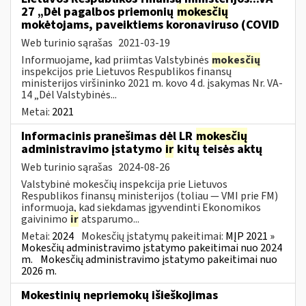
27 „Dėl pagalbos priemonių
mokesčių
mokėtojams, paveiktiems koronaviruso (COVID
Web turinio sąrašas
2021-03-19
Informuojame, kad priimtas Valstybinės
mokesčių
inspekcijos prie Lietuvos Respublikos finansų
ministerijos viršininko 2021 m. kovo 4 d. įsakymas Nr. VA-
14 „Dėl Valstybinės...
Metai:
2021
Informacinis pranešimas dėl LR
mokesčių
administravimo įstatymo
ir
kitų teisės aktų
Web turinio sąrašas
2024-08-26
Valstybinė mokesčių inspekcija prie Lietuvos
Respublikos finansų ministerijos (toliau — VMI prie FM)
informuoja, kad siekdamas įgyvendinti Ekonomikos
gaivinimo
ir
atsparumo...
Metai:
2024
Mokesčių įstatymų pakeitimai:
MĮP 2021 »
Mokesčių administravimo įstatymo pakeitimai nuo 2024
m.
Mokesčių administravimo įstatymo pakeitimai nuo
2026 m.
Mokestinių nepriemokų išieškojimas