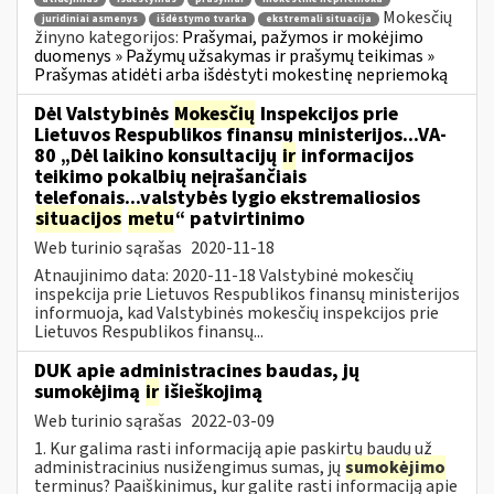
Mokesčių
juridiniai asmenys
išdėstymo tvarka
ekstremali situacija
žinyno kategorijos:
Prašymai, pažymos ir mokėjimo
duomenys » Pažymų užsakymas ir prašymų teikimas »
Prašymas atidėti arba išdėstyti mokestinę nepriemoką
Dėl Valstybinės
Mokesčių
Inspekcijos prie
Lietuvos Respublikos finansų ministerijos...VA-
80 „Dėl laikino konsultacijų
ir
informacijos
teikimo pokalbių neįrašančiais
telefonais...valstybės lygio ekstremaliosios
situacijos
metu
“ patvirtinimo
Web turinio sąrašas
2020-11-18
Atnaujinimo data: 2020-11-18 Valstybinė mokesčių
inspekcija prie Lietuvos Respublikos finansų ministerijos
informuoja, kad Valstybinės mokesčių inspekcijos prie
Lietuvos Respublikos finansų...
DUK apie administracines baudas, jų
sumokėjimą
ir
išieškojimą
Web turinio sąrašas
2022-03-09
1. Kur galima rasti informaciją apie paskirtų baudų už
administracinius nusižengimus sumas, jų
sumokėjimo
terminus? Paaiškinimus, kur galite rasti informaciją apie