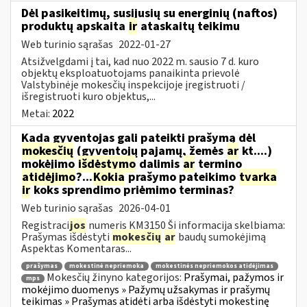
Dėl pasikeitimų, susijusių su energinių (naftos)
produktų apskaita
ir
ataskaitų teikimu
Web turinio sąrašas
2022-01-27
Atsižvelgdami į tai, kad nuo 2022 m. sausio 7 d. kuro
objektų eksploatuotojams panaikinta prievolė
Valstybinėje mokesčių inspekcijoje įregistruoti /
išregistruoti kuro objektus,...
Metai:
2022
Kada gyventojas gali pateikti prašymą dėl
mokesčių
(gyventojų pajamų, žemės
ar
kt....)
mokėjimo
išdėstymo
dalimis
ar
termino
atidėjimo
?...
Kokia
prašymo pateikimo
tvarka
ir
koks sprendimo priėmimo terminas?
Web turinio sąrašas
2026-04-01
Registraci
jos
numeris KM3150 Ši informacija skelbiama:
Prašymas išdėstyti
mokesčių
ar
baudų sumokėjimą
Aspektas Komentaras...
prašymas
mokestinė nepriemoka
mokestinės nepriemokos atidėjimas
Mokesčių žinyno kategorijos:
Prašymai, pažymos ir
mps
mokėjimo duomenys » Pažymų užsakymas ir prašymų
teikimas » Prašymas atidėti arba išdėstyti mokestinę