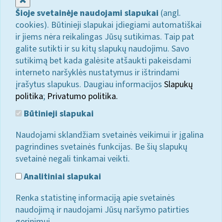
Šioje svetainėje naudojami slapukai
(angl.
cookies). Būtinieji slapukai įdiegiami automatiškai
ir jiems nėra reikalingas Jūsų sutikimas. Taip pat
galite sutikti ir su kitų slapukų naudojimu. Savo
sutikimą bet kada galėsite atšaukti pakeisdami
interneto naršyklės nustatymus ir ištrindami
įrašytus slapukus. Daugiau informacijos
Slapukų
politika
;
Privatumo politika.
Būtinieji slapukai
Naudojami sklandžiam svetainės veikimui ir įgalina
pagrindines svetainės funkcijas. Be šių slapukų
svetainė negali tinkamai veikti.
Analitiniai slapukai
Renka statistinę informaciją apie svetainės
naudojimą ir naudojami Jūsų naršymo patirties
gerinimui.