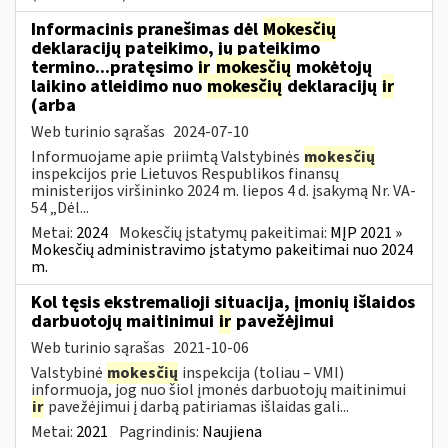
Informacinis pranešimas dėl
Mokesčių
deklaracijų pateikimo, jų pateikimo
termino...pratęsimo
ir
mokesčių
mokėtojų
laikino atleidimo nuo
mokesčių
deklaracijų
ir
(arba
Web turinio sąrašas
2024-07-10
Informuojame apie priimtą Valstybinės
mokesčių
inspekcijos prie Lietuvos Respublikos finansų
ministerijos viršininko 2024 m. liepos 4 d. įsakymą Nr. VA-
54 „Dėl...
Metai:
2024
Mokesčių įstatymų pakeitimai:
MĮP 2021 »
Mokesčių administravimo įstatymo pakeitimai nuo 2024
m.
Kol tęsis ekstremalioji situacija, įmonių išlaidos
darbuotojų maitinimui
ir
pavežėjimui
Web turinio sąrašas
2021-10-06
Valstybinė
mokesčių
inspekcija (toliau – VMI)
informuoja, jog nuo šiol įmonės darbuotojų maitinimui
ir
pavežėjimui į darbą patiriamas išlaidas gali...
Metai:
2021
Pagrindinis:
Naujiena