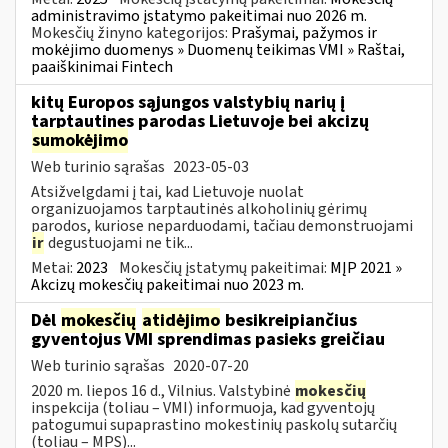
administravimo įstatymo pakeitimai nuo 2026 m.
Mokesčių žinyno kategorijos:
Prašymai, pažymos ir
mokėjimo duomenys » Duomenų teikimas VMI » Raštai,
paaiškinimai Fintech
kitų Europos sąjungos valstybių narių į
tarptautines parodas Lietuvoje bei akcizų
sumokėjimo
Web turinio sąrašas
2023-05-03
Atsižvelgdami į tai, kad Lietuvoje nuolat
organizuojamos tarptautinės alkoholinių gėrimų
parodos, kuriose neparduodami, tačiau demonstruojami
ir
degustuojami ne tik...
Metai:
2023
Mokesčių įstatymų pakeitimai:
MĮP 2021 »
Akcizų mokesčių pakeitimai nuo 2023 m.
Dėl
mokesčių
atidėjimo
besikreipiančius
gyventojus VMI sprendimas pasieks greičiau
Web turinio sąrašas
2020-07-20
2020 m. liepos 16 d., Vilnius. Valstybinė
mokesčių
inspekcija (toliau – VMI) informuoja, kad gyventojų
patogumui supaprastino mokestinių paskolų sutarčių
(toliau – MPS)...