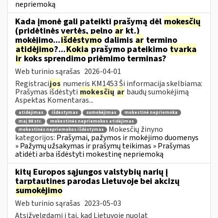
nepriemoką
Kada įmonė gali pateikti prašymą dėl
mokesčių
(pridėtinės vertės, pelno
ar
kt.)
mokėjimo...
išdėstymo
dalimis
ar
termino
atidėjimo
?...
Kokia
prašymo pateikimo
tvarka
ir
koks sprendimo priėmimo terminas?
Web turinio sąrašas
2026-04-01
Registraci
jos
numeris KM1453 Ši informacija skelbiama:
Prašymas išdėstyti
mokesčių
ar
baudų sumokėjimą
Aspektas Komentaras...
atidėjimas
išdėstymas
sumokėjimas
mokestinė nepriemoka
maį 88 str.
mokestinės nepriemokos atidėjimas
Mokesčių žinyno
mokestinės nepriemokos išdėstymas
kategorijos:
Prašymai, pažymos ir mokėjimo duomenys
» Pažymų užsakymas ir prašymų teikimas » Prašymas
atidėti arba išdėstyti mokestinę nepriemoką
kitų Europos sąjungos valstybių narių į
tarptautines parodas Lietuvoje bei akcizų
sumokėjimo
Web turinio sąrašas
2023-05-03
Atsižvelgdami į tai, kad Lietuvoje nuolat