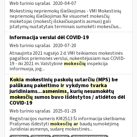
Web turinio sąrašas
2020-04-07
Mokestinių nepriemokų išieškojimas - VMI Mokestinių
nepriemokų išieškojimas Ne visuomet mokesčių
mokėtojas (mokestį išskaičiuojantis asmuo) gali
įstatymų nustatytais terminais sumokėti mokesčius...
Informacija verslui dėl COVID-19
Web turinio sąrašas
2020-07-20
Atnaujinta 2021 rugsėjo 2 d. VMI teikiamos mokestinės
pagalbos priemonės verslui, nukentėjusiam nuo COVID-
19 - iki 2021 m. Valstybinė
mokesčių
inspekcija
informuoja, jog...
Kokia
mokestinių paskolų sutarčių (MPS) be
palūkanų pakeitimo
ir
vykdymo
tvarka
juridiniams...
asmenims
, kurių nesumokėtų
mokesčių
sumos buvo išdėstytos / atidėtos dėl
COVID-19
Web turinio sąrašas
2025-01-29
Registracijos numeris KM2513 Ši informacija skelbiama:
Prašymas išdėstyti
mokesčių
ar
baudų sumokėjimą
Juridiniai asmenys, sudarę mokestinės...
atidėjimas
išdėstymas
prašymai
mokestinė nepriemoka