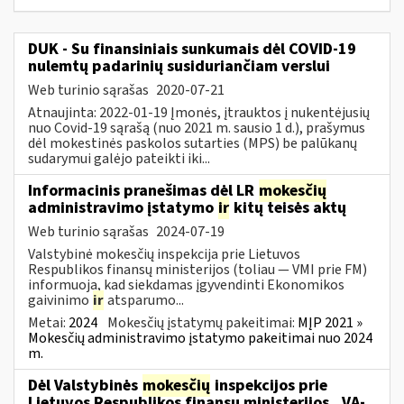
DUK - Su finansiniais sunkumais dėl COVID-19
nulemtų padarinių susiduriančiam verslui
Web turinio sąrašas
2020-07-21
Atnaujinta: 2022-01-19 Įmonės, įtrauktos į nukentėjusių
nuo Covid-19 sąrašą (nuo 2021 m. sausio 1 d.), prašymus
dėl mokestinės paskolos sutarties (MPS) be palūkanų
sudarymui galėjo pateikti iki...
Informacinis pranešimas dėl LR
mokesčių
administravimo įstatymo
ir
kitų teisės aktų
Web turinio sąrašas
2024-07-19
Valstybinė mokesčių inspekcija prie Lietuvos
Respublikos finansų ministerijos (toliau — VMI prie FM)
informuoja, kad siekdamas įgyvendinti Ekonomikos
gaivinimo
ir
atsparumo...
Metai:
2024
Mokesčių įstatymų pakeitimai:
MĮP 2021 »
Mokesčių administravimo įstatymo pakeitimai nuo 2024
m.
Dėl Valstybinės
mokesčių
inspekcijos prie
Lietuvos Respublikos finansų ministerijos...VA-