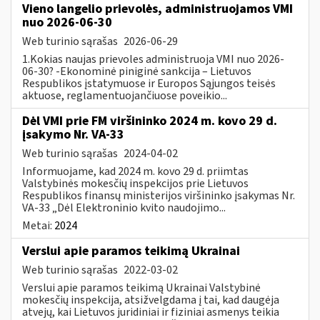
Vieno langelio prievolės, administruojamos VMI
nuo 2026-06-30
Web turinio sąrašas
2026-06-29
1.Kokias naujas prievoles administruoja VMI nuo 2026-
06-30? -Ekonominė piniginė sankcija – Lietuvos
Respublikos įstatymuose ir Europos Sąjungos teisės
aktuose, reglamentuojančiuose poveikio...
Dėl VMI prie FM viršininko 2024 m. kovo 29 d.
įsakymo Nr. VA-33
Web turinio sąrašas
2024-04-02
Informuojame, kad 2024 m. kovo 29 d. priimtas
Valstybinės mokesčių inspekcijos prie Lietuvos
Respublikos finansų ministerijos viršininko įsakymas Nr.
VA-33 „Dėl Elektroninio kvito naudojimo...
Metai:
2024
Verslui apie paramos teikimą Ukrainai
Web turinio sąrašas
2022-03-02
Verslui apie paramos teikimą Ukrainai Valstybinė
mokesčių inspekcija, atsižvelgdama į tai, kad daugėja
atvejų, kai Lietuvos juridiniai ir fiziniai asmenys teikia