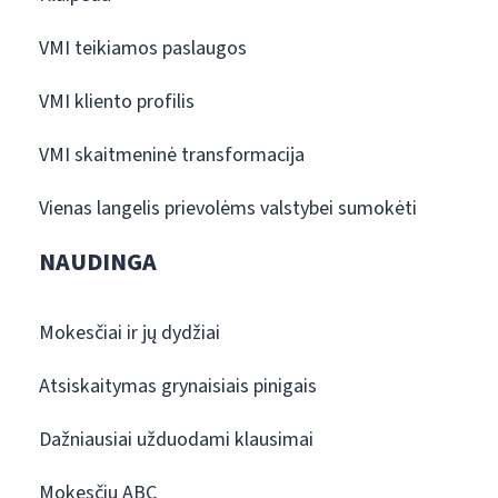
VMI teikiamos paslaugos
VMI kliento profilis
VMI skaitmeninė transformacija
Vienas langelis prievolėms valstybei sumokėti
NAUDINGA
Mokesčiai ir jų dydžiai
Atsiskaitymas grynaisiais pinigais
Dažniausiai užduodami klausimai
Mokesčių ABC