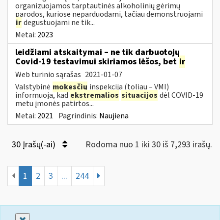
organizuojamos tarptautinės alkoholinių gėrimų
parodos, kuriose neparduodami, tačiau demonstruojami
ir
degustuojami ne tik...
Metai:
2023
leidžiami atskaitymai – ne tik darbuotojų
Covid-19 testavimui skiriamos lėšos, bet
ir
Web turinio sąrašas
2021-01-07
Valstybinė
mokesčių
inspekcija (toliau – VMI)
informuoja, kad
ekstremalios
situacijos
dėl COVID-19
metu įmonės patirtos...
Metai:
2021
Pagrindinis:
Naujiena
30 Įrašų(-ai)
Rodoma nuo 1 iki 30 iš 7,293 irašų.
1
2
3
...
244
Uždaryti