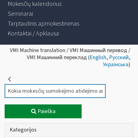
Mokesčių kalendorius
Seminarai
Tarptautinis apmokestinimas
Kontaktai / Apklausa
VMI Machine translation / VMI Машинный перевод /
VMI Машинний переклад (
English
,
Русский
,
Українська
)
Paieška
Kategorijos