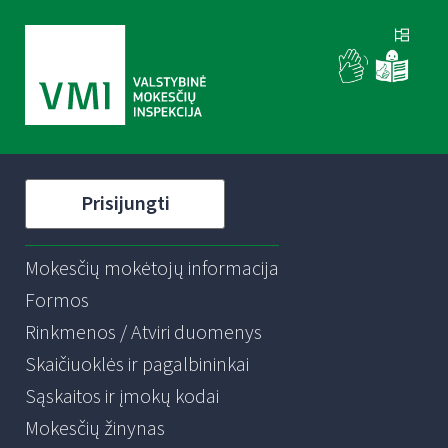
Prisijungti
Mokesčių mokėtojų informacija
Formos
Rinkmenos / Atviri duomenys
Skaičiuoklės ir pagalbininkai
Sąskaitos ir įmokų kodai
Mokesčių žinynas