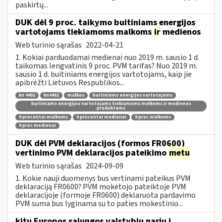
paskirtų...
DUK dėl 9 proc. taikymo buitiniams energijos
vartotojams tiekiamoms malkoms
ir
medienos
Web turinio sąrašas
2022-04-21
1. Kokiai parduodamai medienai nuo 2019 m. sausio 1 d.
taikomas lengvatinis 9 proc. PVM tarifas? Nuo 2019 m.
sausio 1 d. buitiniams energijos vartotojams, kaip jie
apibrėžti Lietuvos Respublikos...
kn 4401
kn4401
malkos
buitiniams energijos vartotojams
buitiniams energijos vartotojams tiekiamoms malkoms ir medienos
produktams
9 procentai malkoms
9 procentai medienai
9 proc malkoms
9 proc medienai
DUK dėl PVM deklaracijos (formos FR0600)
vertinimo PVM deklaracijos pateikimo
metu
Web turinio sąrašas
2024-09-09
1. Kokie nauji duomenys bus vertinami pateikus PVM
deklaraciją FR0600? PVM mokėtojo pateiktoje PVM
deklaracijoje (formoje FR0600) deklaruota pardavimo
PVM suma bus lyginama su to paties mokestinio...
kitų Europos sąjungos valstybių narių į