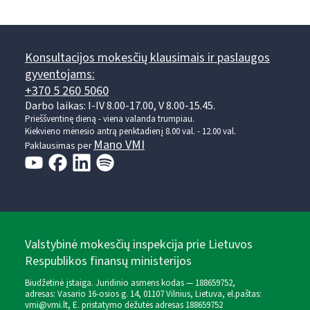
Konsultacijos mokesčių klausimais ir paslaugos
gyventojams:
+370 5 260 5060
Darbo laikas: I-IV 8.00-17.00, V 8.00-15.45.
Prieššventinę dieną - viena valanda trumpiau.
Kiekvieno mėnesio antrą penktadienį 8.00 val. - 12.00 val.
Mano VMI
Paklausimas per
Valstybinė mokesčių inspekcija prie Lietuvos
Respublikos finansų ministerijos
Biudžetinė įstaiga. Juridinio asmens kodas — 188659752,
adresas: Vasario 16-osios g. 14, 01107 Vilnius, Lietuva, el.paštas:
vmi@vmi.lt
, E. pristatymo dėžutės adresas 188659752