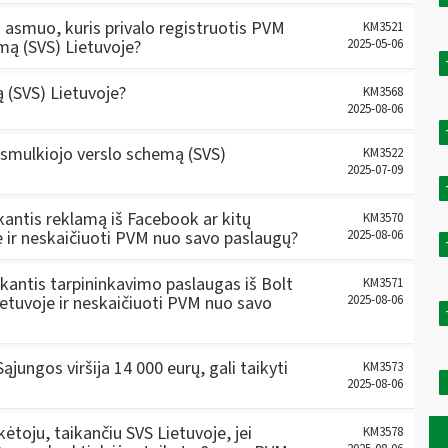
 asmuo, kuris privalo registruotis PVM
KM3521
mą (SVS) Lietuvoje?
2025-05-06
 (SVS) Lietuvoje?
KM3568
2025-08-06
 smulkiojo verslo schemą (SVS)
KM3522
2025-07-09
rkantis reklamą iš Facebook ar kitų
KM3570
je ir neskaičiuoti PVM nuo savo paslaugų?
2025-08-06
rkantis tarpininkavimo paslaugas iš Bolt
KM3571
Lietuvoje ir neskaičiuoti PVM nuo savo
2025-08-06
ąjungos viršija 14 000 eurų, gali taikyti
KM3573
2025-08-06
toju, taikančiu SVS Lietuvoje, jei
KM3578