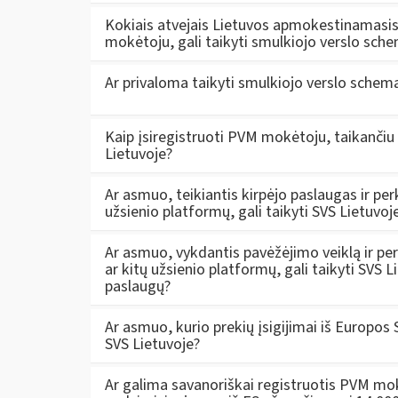
Kokiais atvejais Lietuvos apmokestinamasis
mokėtoju, gali taikyti smulkiojo verslo sche
Ar privaloma taikyti smulkiojo verslo schemą
Kaip įsiregistruoti PVM mokėtoju, taikančiu
Lietuvoje?
Ar asmuo, teikiantis kirpėjo paslaugas ir pe
užsienio platformų, gali taikyti SVS Lietuvo
Ar asmuo, vykdantis pavėžėjimo veiklą ir pe
ar kitų užsienio platformų, gali taikyti SVS 
paslaugų?
Ar asmuo, kurio prekių įsigijimai iš Europos S
SVS Lietuvoje?
Ar galima savanoriškai registruotis PVM mokė