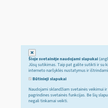
Uždaryti
Šioje svetainėje naudojami slapukai
(angl
Jūsų sutikimas. Taip pat galite sutikti ir s
interneto naršyklės nustatymus ir ištrindam
Būtinieji slapukai
Naudojami sklandžiam svetainės veikimui ir 
pagrindines svetainės funkcijas. Be šių slap
negali tinkamai veikti.