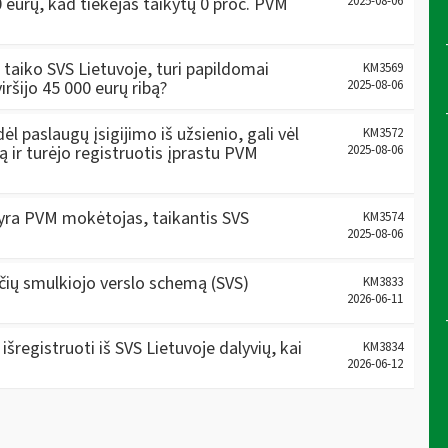
 eurų, kad tiekėjas taikytų 0 proc. PVM
2025-08-06
taiko SVS Lietuvoje, turi papildomai
KM3569
iršijo 45 000 eurų ribą?
2025-08-06
 paslaugų įsigijimo iš užsienio, gali vėl
KM3572
bą ir turėjo registruotis įprastu PVM
2025-08-06
s yra PVM mokėtojas, taikantis SVS
KM3574
2025-08-06
nčių smulkiojo verslo schemą (SVS)
KM3833
2026-06-11
šregistruoti iš SVS Lietuvoje dalyvių, kai
KM3834
2026-06-12