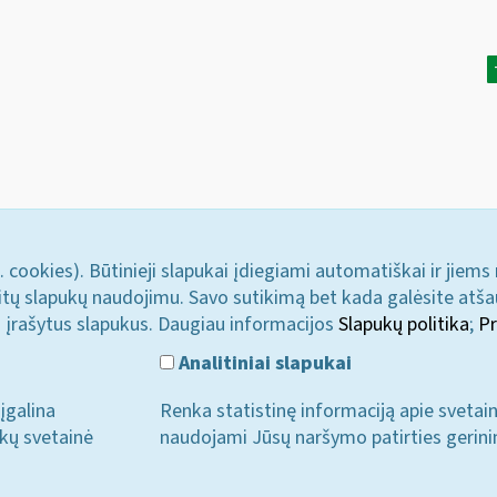
. cookies). Būtinieji slapukai įdiegiami automatiškai ir jiems
u kitų slapukų naudojimu. Savo sutikimą bet kada galėsite atš
i įrašytus slapukus. Daugiau informacijos
Slapukų politika
;
Pr
Analitiniai slapukai
įgalina
Renka statistinę informaciją apie svetai
ukų svetainė
naudojami Jūsų naršymo patirties gerini