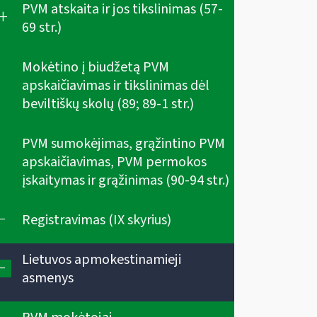
PVM atskaita ir jos tikslinimas (57-
+
69 str.)
Mokėtino į biudžetą PVM
apskaičiavimas ir tikslinimas dėl
beviltiškų skolų (89; 89-1 str.)
PVM sumokėjimas, grąžintino PVM
apskaičiavimas, PVM permokos
įskaitymas ir grąžinimas (90-94 str.)
-
Registravimas (IX skyrius)
Lietuvos apmokestinamieji
-
asmenys