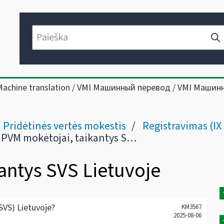
Machine translation / VMI Машинный перевод / VMI Машин
Pridėtinės vertės mokestis
Registravimas (IX 
PVM mokėtojai, taikantys SVS Lietuvoje
antys SVS Lietuvoje
SVS) Lietuvoje?
KM3567
2025-08-06