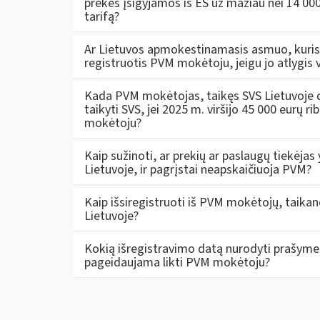
prekės įsigyjamos iš ES už mažiau nei 14 000
tarifą?
Ar Lietuvos apmokestinamasis asmuo, kuris 
registruotis PVM mokėtoju, jeigu jo atlygis v
Kada PVM mokėtojas, taikęs SVS Lietuvoje dėl
taikyti SVS, jei 2025 m. viršijo 45 000 eurų ri
mokėtoju?
Kaip sužinoti, ar prekių ar paslaugų tiekėja
Lietuvoje, ir pagrįstai neapskaičiuoja PVM?
Kaip išsiregistruoti iš PVM mokėtojų, taika
Lietuvoje?
Kokią išregistravimo datą nurodyti prašyme i
pageidaujama likti PVM mokėtoju?