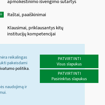
apmokestinimo išvengimo sutartys
+
Raštai, paaiškinimai
Klausimai, priklausantys kitų
institucijų kompetencijai
 nėra reikalingas
PATVIRTINTI
aukti pakeisdami
Visus slapukus
ivatumo politika.
PATVIRTINTI
Pasirinktus slapukus
nės naudojimą ir
mui.