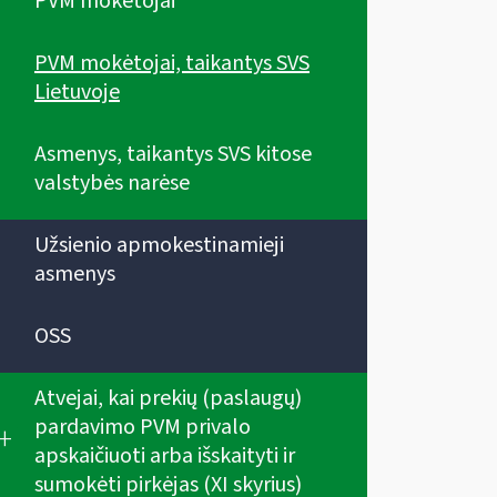
PVM mokėtojai
PVM mokėtojai, taikantys SVS
Lietuvoje
Asmenys, taikantys SVS kitose
valstybės narėse
Užsienio apmokestinamieji
asmenys
OSS
Atvejai, kai prekių (paslaugų)
pardavimo PVM privalo
+
apskaičiuoti arba išskaityti ir
sumokėti pirkėjas (XI skyrius)