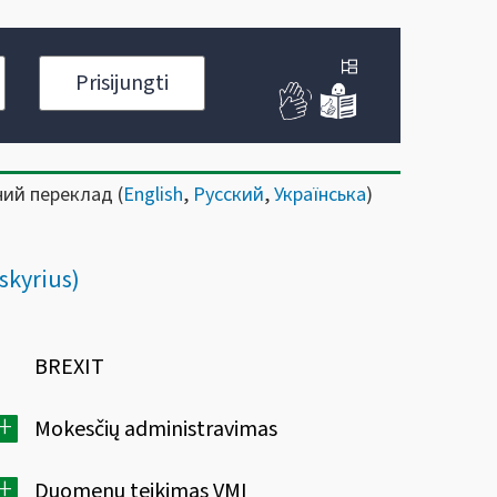
Prisijungti
ний переклад (
English
,
Русский
,
Українська
)
skyrius)
BREXIT
+
Mokesčių administravimas
+
Duomenų teikimas VMI