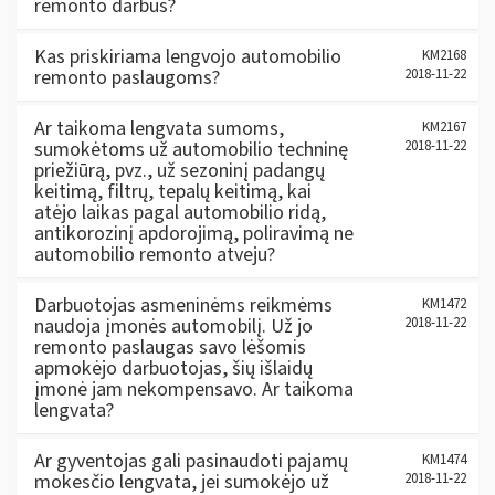
remonto darbus?
Kas priskiriama lengvojo automobilio
KM2168
remonto paslaugoms?
2018-11-22
Ar taikoma lengvata sumoms,
KM2167
sumokėtoms už automobilio techninę
2018-11-22
priežiūrą, pvz., už sezoninį padangų
keitimą, filtrų, tepalų keitimą, kai
atėjo laikas pagal automobilio ridą,
antikorozinį apdorojimą, poliravimą ne
automobilio remonto atveju?
Darbuotojas asmeninėms reikmėms
KM1472
naudoja įmonės automobilį. Už jo
2018-11-22
remonto paslaugas savo lėšomis
apmokėjo darbuotojas, šių išlaidų
įmonė jam nekompensavo. Ar taikoma
lengvata?
Ar gyventojas gali pasinaudoti pajamų
KM1474
mokesčio lengvata, jei sumokėjo už
2018-11-22