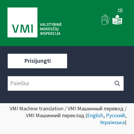
Prisijungti
VMI Machine translation / VMI Машинный перевод /
VMI Машинний переклад (
English
,
Русский
,
Українська
)