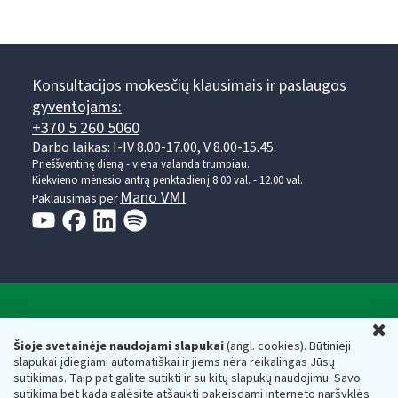
Konsultacijos mokesčių klausimais ir paslaugos
gyventojams:
+370 5 260 5060
Darbo laikas: I-IV 8.00-17.00, V 8.00-15.45.
Prieššventinę dieną - viena valanda trumpiau.
Kiekvieno mėnesio antrą penktadienį 8.00 val. - 12.00 val.
Mano VMI
Paklausimas per
Valstybinė mokesčių inspekcija prie Lietuvos
U
Respublikos finansų ministerijos
Šioje svetainėje naudojami slapukai
(angl. cookies). Būtinieji
slapukai įdiegiami automatiškai ir jiems nėra reikalingas Jūsų
Biudžetinė įstaiga. Juridinio asmens kodas — 188659752,
sutikimas. Taip pat galite sutikti ir su kitų slapukų naudojimu. Savo
adresas: Vasario 16-osios g. 14, 01107 Vilnius, Lietuva, el.paštas:
sutikimą bet kada galėsite atšaukti pakeisdami interneto naršyklės