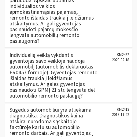
parduoda. Apskaičiuodamas
individualios veiklos
apmokestinamąsias pajamas,
remonto išlaidas traukia į leidžiamus
atskaitymus. Ar gali gyventojas
pasinaudoti pajamų mokesčio
lengvata automobilių remonto
paslaugoms?
Individualią veiklą vykdantis
KM2482
gyventojas savo veikloje naudoja
2020-02-18
automobilį (automobilis deklaruotas
FR0457 formoje). Gyventojas remonto
išlaidas traukia į leidžiamus
atskaitymus. Ar galės gyventojas
pasinaudoti GPMĮ 21 str. lengvata dėl
automobilio remonto paslaugų?
Sugedus automobiliui yra atliekama
KM2413
diagnostika. Diagnostikos kaina
2018-11-22
atskirai nurodoma sąskaitoje
faktūroje kartu su automobilio
remonto darbais. Ar gali gyventojas į