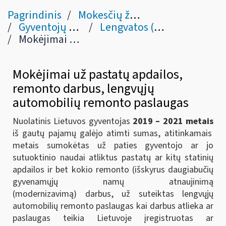
Pagrindinis
Mokesčių žinynas
Gyventojų pajamų mokestis
Lengvatos (išlaidos kurias galima atimti iš pajamų) (21 str.)
Mokėjimai už pastatų (kitų statinių) apdailos ir bet kokio remonto darbus, suteiktas lengvųjų automobilių remonto paslaugas
Mokėjimai už pastatų apdailos,
remonto darbus, lengvųjų
automobilių remonto paslaugas
Nuolatinis Lietuvos gyventojas
2019 – 2021 metais
iš gautų pajamų galėjo atimti sumas, atitinkamais
metais sumokėtas už paties gyventojo ar jo
sutuoktinio naudai atliktus pastatų ar kitų statinių
apdailos ir bet kokio remonto (išskyrus daugiabučių
gyvenamųjų namų atnaujinimą
(modernizavimą) darbus, už suteiktas lengvųjų
automobilių remonto paslaugas kai darbus atlieka ar
paslaugas teikia Lietuvoje įregistruotas ar