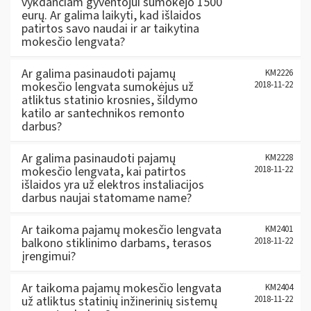
vykdančiam gyventojui sumokėjo 1500
eurų. Ar galima laikyti, kad išlaidos
patirtos savo naudai ir ar taikytina
mokesčio lengvata?
Ar galima pasinaudoti pajamų
KM2226
mokesčio lengvata sumokėjus už
2018-11-22
atliktus statinio krosnies, šildymo
katilo ar santechnikos remonto
darbus?
Ar galima pasinaudoti pajamų
KM2228
mokesčio lengvata, kai patirtos
2018-11-22
išlaidos yra už elektros instaliacijos
darbus naujai statomame name?
Ar taikoma pajamų mokesčio lengvata
KM2401
balkono stiklinimo darbams, terasos
2018-11-22
įrengimui?
Ar taikoma pajamų mokesčio lengvata
KM2404
už atliktus statinių inžinerinių sistemų
2018-11-22