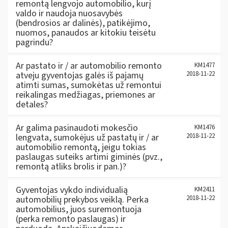
remontą lengvojo automobilio, kurį
valdo ir naudoja nuosavybės
(bendrosios ar dalinės), patikėjimo,
nuomos, panaudos ar kitokiu teisėtu
pagrindu?
Ar pastato ir / ar automobilio remonto
KM1477
atveju gyventojas galės iš pajamų
2018-11-22
atimti sumas, sumokėtas už remontui
reikalingas medžiagas, priemones ar
detales?
Ar galima pasinaudoti mokesčio
KM1476
lengvata, sumokėjus už pastatų ir / ar
2018-11-22
automobilio remontą, jeigu tokias
paslaugas suteiks artimi giminės (pvz.,
remontą atliks brolis ir pan.)?
Gyventojas vykdo individualią
KM2411
automobilių prekybos veiklą. Perka
2018-11-22
automobilius, juos suremontuoja
(perka remonto paslaugas) ir