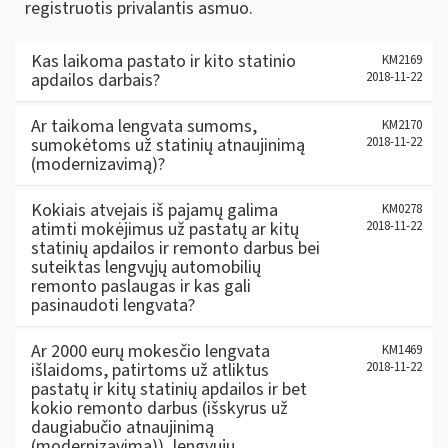
registruotis privalantis asmuo.
Kas laikoma pastato ir kito statinio
KM2169
apdailos darbais?
2018-11-22
Ar taikoma lengvata sumoms,
KM2170
sumokėtoms už statinių atnaujinimą
2018-11-22
(modernizavimą)?
Kokiais atvejais iš pajamų galima
KM0278
atimti mokėjimus už pastatų ar kitų
2018-11-22
statinių apdailos ir remonto darbus bei
suteiktas lengvųjų automobilių
remonto paslaugas ir kas gali
pasinaudoti lengvata?
Ar 2000 eurų mokesčio lengvata
KM1469
išlaidoms, patirtoms už atliktus
2018-11-22
pastatų ir kitų statinių apdailos ir bet
kokio remonto darbus (išskyrus už
daugiabučio atnaujinimą
(modernizavimą)), lengvųjų