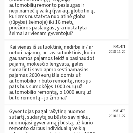
automobilių remonto paslaugas ir
nepilnamečių vaikų (įvaikių, globotinių,
kuriems nustatyta nuolatinė globa
(rūpyba) šeimoje) iki 18 metų
priežiūros paslaugas, yra nustatyta
šeimai ar vienam gyventojui?
Kai vienas iš sutuoktinių nedirba ir / ar
KM1471
neturi pajamų, ar tas sutuoktinis, kurio
2018-11-22
gaunamos pajamos leidžia pasinaudoti
pajamų mokesčio lengvata, galės
sumažinti savo apmokestinamąsias
pajamas 2000 eurų išlaidomis už
automobilio ir buto remontą, nors jis
pats bus sumokėjęs 1000 eurų už
automobilio remontą, o 1000 eurų už
buto remontą - jo žmona?
Gyventojas pagal rašytinę nuomos
KM1473
sutartį, sudarytą su būsto savininku,
2018-11-22
nuomojasi gyvenamąjį būstą, už kurio
remonto darbus individualią veiklą