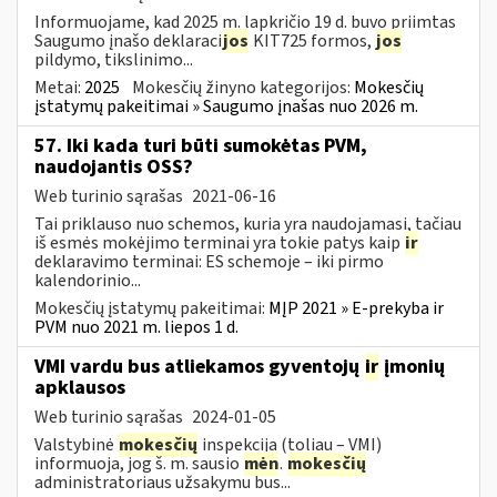
Informuojame, kad 2025 m. lapkričio 19 d. buvo priimtas
Saugumo įnašo deklaraci
jos
KIT725 formos,
jos
pildymo, tikslinimo...
Metai:
2025
Mokesčių žinyno kategorijos:
Mokesčių
įstatymų pakeitimai » Saugumo įnašas nuo 2026 m.
57. Iki kada turi būti sumokėtas PVM,
naudojantis OSS?
Web turinio sąrašas
2021-06-16
Tai priklauso nuo schemos, kuria yra naudojamasi, tačiau
iš esmės mokėjimo terminai yra tokie patys kaip
ir
deklaravimo terminai: ES schemoje – iki pirmo
kalendorinio...
Mokesčių įstatymų pakeitimai:
MĮP 2021 » E-prekyba ir
PVM nuo 2021 m. liepos 1 d.
VMI vardu bus atliekamos gyventojų
ir
įmonių
apklausos
Web turinio sąrašas
2024-01-05
Valstybinė
mokesčių
inspekcija (toliau – VMI)
informuoja, jog š. m. sausio
mėn
.
mokesčių
administratoriaus užsakymu bus...