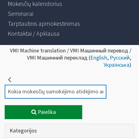
Mokesčių kalendorius
Seminarai
Tarptautinis apmokestinimas
Kontaktai / Apklausa
VMI Machine translation / VMI Машинный перевод /
VMI Машинний переклад (
English
,
Русский
,
Українська
)
Paieška
Kategorijos