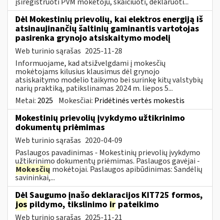
įsiregistruoti PVM mokėtoju, skaičiuoti, deklaruoti...
Dėl Mokestinių prievolių, kai elektros energiją iš
atsinaujinančių šaltinių gaminantis vartotojas
pasirenka grynojo atsiskaitymo modelį
Web turinio sąrašas
2025-11-28
Informuojame, kad atsižvelgdami į mokesčių
mokėtojams kilusius klausimus dėl grynojo
atsiskaitymo modelio taikymo bei surinkę kitų valstybių
narių praktiką, patikslinamas 2024 m. liepos 5...
Metai:
2025
Mokesčiai:
Pridėtinės vertės mokestis
Mokestinių prievolių įvykdymo užtikrinimo
dokumentų priėmimas
Web turinio sąrašas
2020-04-09
Paslaugos pavadinimas - Mokestinių prievolių įvykdymo
užtikrinimo dokumentų priėmimas. Paslaugos gavėjai -
Mokesčių
mokėtojai. Paslaugos apibūdinimas: Sandėlių
savininkai,...
Dėl Saugumo įnašo deklaracijos KIT725 formos,
jos
pildymo, tikslinimo
ir
pateikimo
Web turinio sąrašas
2025-11-21