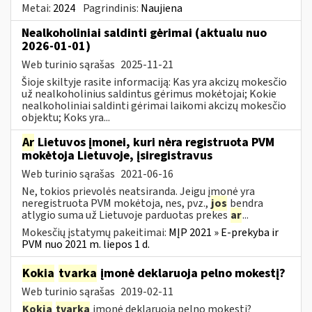
Metai:
2024
Pagrindinis:
Naujiena
Nealkoholiniai saldinti gėrimai (aktualu nuo
2026-01-01)
Web turinio sąrašas
2025-11-21
Šioje skiltyje rasite informaciją: Kas yra akcizų mokesčio
už nealkoholinius saldintus gėrimus mokėtojai; Kokie
nealkoholiniai saldinti gėrimai laikomi akcizų mokesčio
objektu; Koks yra...
Ar
Lietuvos įmonei, kuri nėra registruota PVM
mokėtoja Lietuvoje, įsiregistravus
Web turinio sąrašas
2021-06-16
Ne, tokios prievolės neatsiranda. Jeigu įmonė yra
neregistruota PVM mokėtoja, nes, pvz.,
jos
bendra
atlygio suma už Lietuvoje parduotas prekes
ar
...
Mokesčių įstatymų pakeitimai:
MĮP 2021 » E-prekyba ir
PVM nuo 2021 m. liepos 1 d.
Kokia
tvarka
įmonė deklaruoja pelno mokestį?
Web turinio sąrašas
2019-02-11
Kokia
tvarka
įmonė deklaruoja pelno mokestį?