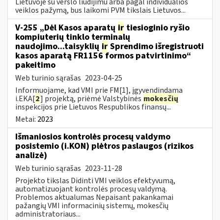
Lietuvoje su verslo liudijimu arba pagal individualios
veiklos pažymą, bus laikomi PVM tikslais Lietuvos...
V-255 „Dėl Kasos aparatų
ir
tiesioginio ryšio
kompiuterių tinklo terminalų
naudojimo...taisyklių
ir
Sprendimo išregistruoti
kasos aparatą FR1156 formos patvirtinimo“
pakeitimo
Web turinio sąrašas
2023-04-25
Informuojame, kad VMI prie FM[1], įgyvendindama
i.EKA[
2
] projektą, priėmė Valstybinės
mokesčių
inspekcijos prie Lietuvos Respublikos finansų...
Metai:
2023
Išmaniosios kontrolės procesų valdymo
posistemio (i.KON) plėtros paslaugos (rizikos
analizė)
Web turinio sąrašas
2023-11-28
Projekto tikslas Didinti VMI veiklos efektyvumą,
automatizuojant kontrolės procesų valdymą.
Problemos aktualumas Nepaisant pakankamai
pažangių VMI informacinių sistemų, mokesčių
administratoriaus...