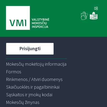
Prisijungti
Mokesčių mokėtojų informacija
Formos
Rinkmenos / Atviri duomenys
Skaičiuoklės ir pagalbininkai
Sąskaitos ir įmokų kodai
Mokesčių žinynas