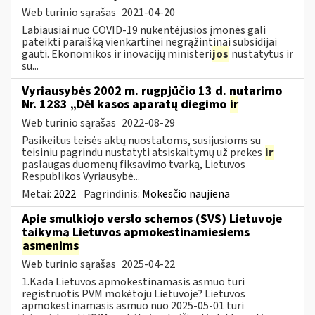
Web turinio sąrašas
2021-04-20
Labiausiai nuo COVID-19 nukentėjusios įmonės gali
pateikti paraišką vienkartinei negrąžintinai subsidijai
gauti. Ekonomikos ir inovacijų ministeri
jos
nustatytus ir
su...
Vyriausybės 2002 m. rugpjūčio 13 d. nutarimo
Nr. 1283 „Dėl kasos aparatų diegimo
ir
Web turinio sąrašas
2022-08-29
Pasikeitus teisės aktų nuostatoms, susijusioms su
teisiniu pagrindu nustatyti atsiskaitymų už prekes
ir
paslaugas duomenų fiksavimo tvarką, Lietuvos
Respublikos Vyriausybė...
Metai:
2022
Pagrindinis:
Mokesčio naujiena
Apie smulkiojo verslo schemos (SVS) Lietuvoje
taikymą Lietuvos apmokestinamiesiems
asmenims
Web turinio sąrašas
2025-04-22
1.Kada Lietuvos apmokestinamasis asmuo turi
registruotis PVM mokėtoju Lietuvoje? Lietuvos
apmokestinamasis asmuo nuo 2025-05-01 turi