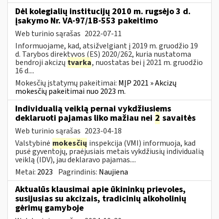
Dėl kolegialių institucijų 2010 m. rugsėjo 3 d.
įsakymo Nr. VA-97/1B-553 pakeitimo
Web turinio sąrašas
2022-07-11
Informuojame, kad, atsižvelgiant į 2019 m. gruodžio 19
d. Tarybos direktyvos (ES) 2020/262, kuria nustatoma
bendroji akcizų
tvarka
, nuostatas bei į 2021 m. gruodžio
16 d....
Mokesčių įstatymų pakeitimai:
MĮP 2021 » Akcizų
mokesčių pakeitimai nuo 2023 m.
Individualią veiklą pernai vykdžiusiems
deklaruoti pajamas liko mažiau nei
2
savaitės
Web turinio sąrašas
2023-04-18
Valstybinė
mokesčių
inspekcija (VMI) informuoja, kad
pusė gyventojų, praėjusiais metais vykdžiusių individualią
veiklą (IDV), jau deklaravo pajamas....
Metai:
2023
Pagrindinis:
Naujiena
Aktualūs klausimai apie ūkininkų prievoles,
susijusias su akcizais, tradicinių alkoholinių
gėrimų gamyboje