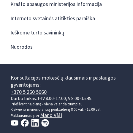
Krašto apsaugos ministerijos informacija
Interneto svetainės atitikties paraiška
Ieškome turto savininkų
Nuorodos
Konsultacijos mokesčių klausimais ir paslaugos
gyventojams:
+370 5 260 5060
Darbo laikas: I-IV 8.00-17.00, V 8.00-15.45.
Prieššventinę dieną - viena valanda trumpiau.
Kiekvieno mėnesio antrą penktadienį 8.00 val. - 12.00 val.
Mano VMI
Paklausimas per