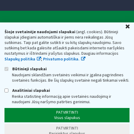
Valstybinė mokesčių inspekcija prie Lietuvos
U
Respublikos finansų ministerijos
Šioje svetainėje naudojami slapukai
(angl. cookies). Būtinieji
slapukai įdiegiami automatiškai ir jiems nėra reikalingas Jūsų
Biudžetinė įstaiga. Juridinio asmens kodas — 188659752,
sutikimas. Taip pat galite sutikti ir su kitų slapukų naudojimu. Savo
adresas: Vasario 16-osios g. 14, 01107 Vilnius, Lietuva, el.paštas:
sutikimą bet kada galėsite atšaukti pakeisdami interneto naršyklės
vmi@vmi.lt
, E. pristatymo dėžutės adresas 188659752
nustatymus ir ištrindami įrašytus slapukus. Daugiau informacijos
Duomenys apie Valstybinę mokesčių inspekciją prie Lietuvos
Slapukų politika
;
Privatumo politika.
Respublikos finansų ministerijos kaupiami ir saugomi Juridinių
asmenų registre
Būtinieji slapukai
Naudojami sklandžiam svetainės veikimui ir įgalina pagrindines
svetainės funkcijas. Be šių slapukų svetainė negali tinkamai veikti.
Analitiniai slapukai
Renka statistinę informaciją apie svetainės naudojimą ir
naudojami Jūsų naršymo patirties gerinimui.
PATVIRTINTI
Visus slapukus
PATVIRTINTI
Pasirinktus slapukus