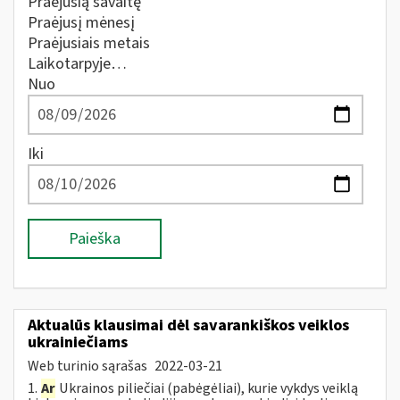
Praėjusią savaitę
Praėjusį mėnesį
Praėjusiais metais
Laikotarpyje…
Nuo
Iki
Paieška
Aktualūs klausimai dėl savarankiškos veiklos
ukrainiečiams
Web turinio sąrašas
2022-03-21
1.
Ar
Ukrainos piliečiai (pabėgėliai), kurie vykdys veiklą