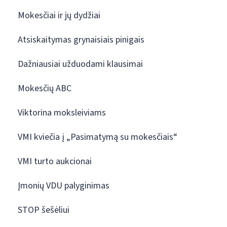
Mokesčiai ir jų dydžiai
Atsiskaitymas grynaisiais pinigais
Dažniausiai užduodami klausimai
Mokesčių ABC
Viktorina moksleiviams
VMI kviečia į „Pasimatymą su mokesčiais“
VMI turto aukcionai
Įmonių VDU palyginimas
STOP šešėliui