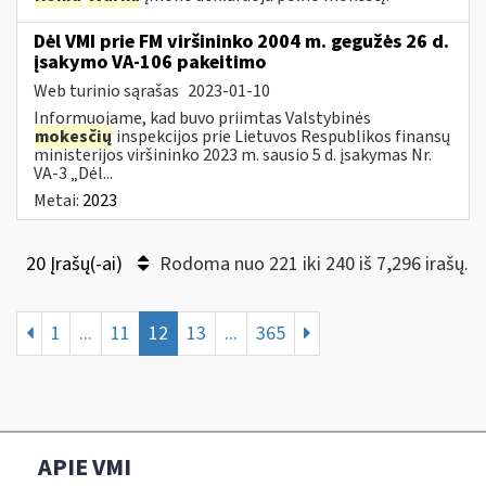
Dėl VMI prie FM viršininko 2004 m. gegužės 26 d.
įsakymo VA-106 pakeitimo
Web turinio sąrašas
2023-01-10
Informuojame, kad buvo priimtas Valstybinės
mokesčių
inspekcijos prie Lietuvos Respublikos finansų
ministerijos viršininko 2023 m. sausio 5 d. įsakymas Nr.
VA-3 „Dėl...
Metai:
2023
20 Įrašų(-ai)
Rodoma nuo 221 iki 240 iš 7,296 irašų.
1
...
11
12
13
...
365
APIE VMI