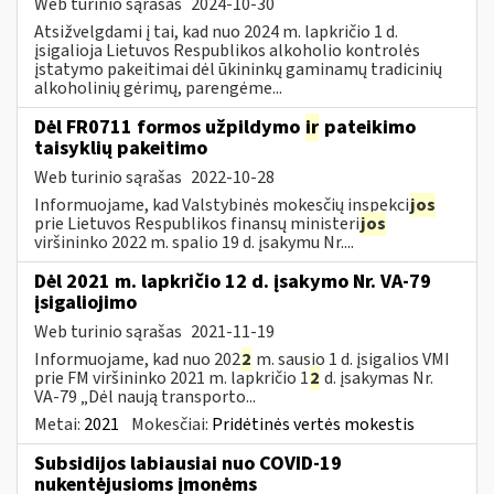
Web turinio sąrašas
2024-10-30
Atsižvelgdami į tai, kad nuo 2024 m. lapkričio 1 d.
įsigalioja Lietuvos Respublikos alkoholio kontrolės
įstatymo pakeitimai dėl ūkininkų gaminamų tradicinių
alkoholinių gėrimų, parengėme...
Dėl FR0711 formos užpildymo
ir
pateikimo
taisyklių pakeitimo
Web turinio sąrašas
2022-10-28
Informuojame, kad Valstybinės mokesčių inspekci
jos
prie Lietuvos Respublikos finansų ministeri
jos
viršininko 2022 m. spalio 19 d. įsakymu Nr....
Dėl 2021 m. lapkričio 12 d. įsakymo Nr. VA-79
įsigaliojimo
Web turinio sąrašas
2021-11-19
Informuojame, kad nuo 202
2
m. sausio 1 d. įsigalios VMI
prie FM viršininko 2021 m. lapkričio 1
2
d. įsakymas Nr.
VA-79 „Dėl naują transporto...
Metai:
2021
Mokesčiai:
Pridėtinės vertės mokestis
Subsidijos labiausiai nuo COVID-19
nukentėjusioms įmonėms