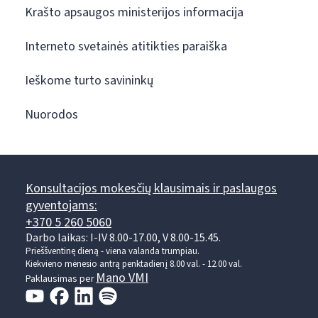
Krašto apsaugos ministerijos informacija
Interneto svetainės atitikties paraiška
Ieškome turto savininkų
Nuorodos
Konsultacijos mokesčių klausimais ir paslaugos
gyventojams:
+370 5 260 5060
Darbo laikas: I-IV 8.00-17.00, V 8.00-15.45.
Prieššventinę dieną - viena valanda trumpiau.
Kiekvieno mėnesio antrą penktadienį 8.00 val. - 12.00 val.
Mano VMI
Paklausimas per