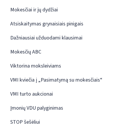
Mokesčiai ir jų dydžiai
Atsiskaitymas grynaisiais pinigais
Dažniausiai užduodami klausimai
Mokesčių ABC
Viktorina moksleiviams
VMI kviečia į „Pasimatymą su mokesčiais“
VMI turto aukcionai
Įmonių VDU palyginimas
STOP šešėliui