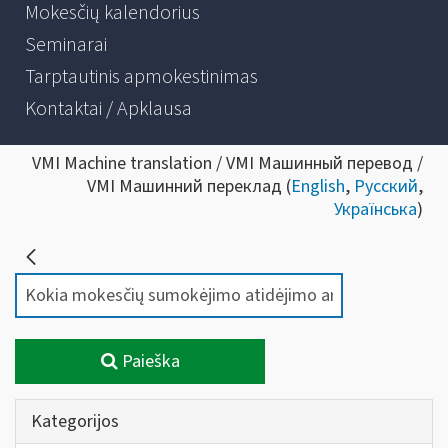
Mokesčių kalendorius
Seminarai
Tarptautinis apmokestinimas
Kontaktai / Apklausa
VMI Machine translation / VMI Машинный перевод /
VMI Машинний переклад (
English
,
Русский
,
Українська
)
Paieška
Kategorijos