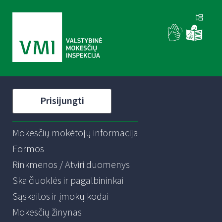
Prisijungti
Mokesčių mokėtojų informacija
Formos
Rinkmenos / Atviri duomenys
Skaičiuoklės ir pagalbininkai
Sąskaitos ir įmokų kodai
Mokesčių žinynas