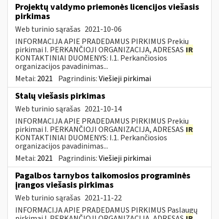
Projektų valdymo priemonės licencijos viešasis
pirkimas
Web turinio sąrašas
2021-10-06
INFORMACIJA APIE PRADEDAMUS PIRKIMUS Prekių
pirkimai I. PERKANČIOJI ORGANIZACIJA, ADRESAS
IR
KONTAKTINIAI DUOMENYS: I.1. Perkančiosios
organizacijos pavadinimas...
Metai:
2021
Pagrindinis:
Viešieji pirkimai
Stalų viešasis pirkimas
Web turinio sąrašas
2021-10-14
INFORMACIJA APIE PRADEDAMUS PIRKIMUS Prekių
pirkimai I. PERKANČIOJI ORGANIZACIJA, ADRESAS
IR
KONTAKTINIAI DUOMENYS: I.1. Perkančiosios
organizacijos pavadinimas...
Metai:
2021
Pagrindinis:
Viešieji pirkimai
Pagalbos tarnybos taikomosios programinės
įrangos viešasis pirkimas
Web turinio sąrašas
2021-11-22
INFORMACIJA APIE PRADEDAMUS PIRKIMUS Paslaugų
pirkimai I. PERKANČIOJI ORGANIZACIJA, ADRESAS
IR