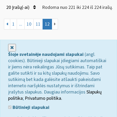
20 Įrašų(-ai)
Rodoma nuo 221 iki 224 iš 224 irašų.
1
...
10
11
12
Uždaryti
Šioje svetainėje naudojami slapukai
(angl.
cookies). Būtinieji slapukai įdiegiami automatiškai
ir jiems nėra reikalingas Jūsų sutikimas. Taip pat
galite sutikti ir su kitų slapukų naudojimu. Savo
sutikimą bet kada galėsite atšaukti pakeisdami
interneto naršyklės nustatymus ir ištrindami
įrašytus slapukus. Daugiau informacijos
Slapukų
politika
;
Privatumo politika.
Būtinieji slapukai