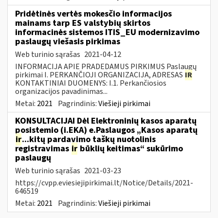
Pridėtinės vertės mokesčio informacijos
mainams tarp ES valstybių skirtos
informacinės sistemos ITIS_EU modernizavimo
paslaugų viešasis pirkimas
Web turinio sąrašas
2021-04-12
INFORMACIJA APIE PRADEDAMUS PIRKIMUS Paslaugų
pirkimai I. PERKANČIOJI ORGANIZACIJA, ADRESAS
IR
KONTAKTINIAI DUOMENYS: I.1. Perkančiosios
organizacijos pavadinimas...
Metai:
2021
Pagrindinis:
Viešieji pirkimai
KONSULTACIJAI Dėl Elektroninių kasos aparatų
posistemio (i.EKA) e.Paslaugos „Kasos aparatų
ir
...kitų pardavimo taškų nuotolinis
registravimas
ir
būklių keitimas“ sukūrimo
paslaugų
Web turinio sąrašas
2021-03-23
https://cvpp.eviesiejipirkimai.lt/Notice/Details/2021-
646519
Metai:
2021
Pagrindinis:
Viešieji pirkimai