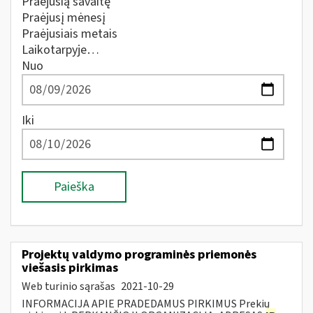
Praėjusią savaitę
Praėjusį mėnesį
Praėjusiais metais
Laikotarpyje…
Nuo
Iki
Paieška
Projektų valdymo programinės priemonės
viešasis pirkimas
Web turinio sąrašas
2021-10-29
INFORMACIJA APIE PRADEDAMUS PIRKIMUS Prekių